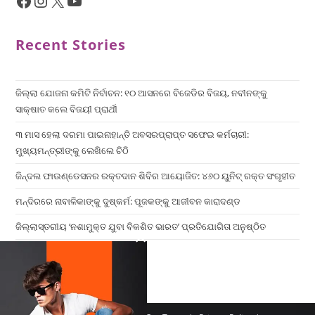
Recent Stories
ଜିଲ୍ଲା ଯୋଜନା କମିଟି ନିର୍ବାଚନ: ୧୦ ଆସନରେ ବିଜେଡିର ବିଜୟ, ନବୀନଙ୍କୁ
ସାକ୍ଷାତ କଲେ ବିଜୟୀ ପ୍ରାର୍ଥୀ
୩ ମାସ ହେଲା ଦରମା ପାଇନାହାନ୍ତି ଅବସରପ୍ରାପ୍ତ ସଫେଇ କର୍ମଚାରୀ:
ମୁଖ୍ୟମନ୍ତ୍ରୀଙ୍କୁ ଲେଖିଲେ ଚିଠି
ଜିନ୍ଦଲ ଫାଉଣ୍ଡେସନର ରକ୍ତଦାନ ଶିବିର ଆୟୋଜିତ: ୪୬୦ ୟୁନିଟ୍ ରକ୍ତ ସଂଗୃହୀତ
ମନ୍ଦିରରେ ନାବାଳିକାଙ୍କୁ ଦୁଷ୍କର୍ମ: ପୂଜକଙ୍କୁ ଆଜୀବନ କାରାଦଣ୍ଡ
ଜିଲ୍ଲାସ୍ତରୀୟ ‘ନଶାମୁକ୍ତ ଯୁବା ବିକଶିତ ଭାରତ’ ପ୍ରତିଯୋଗିତା ଅନୁଷ୍ଠିତ
×