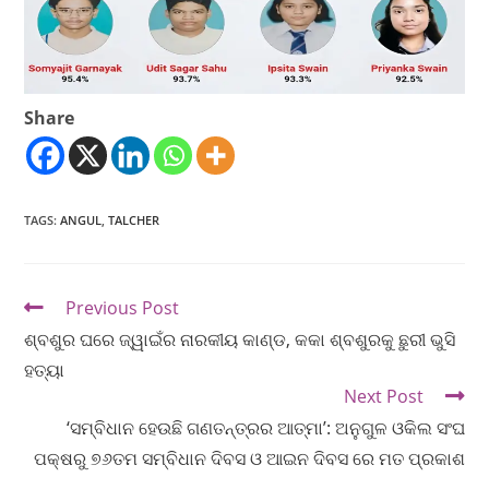
Share
TAGS
:
ANGUL
,
TALCHER
Previous Post
ଶ୍ବଶୁର ଘରେ ଜ୍ୱାଇଁର ନାରକୀୟ କାଣ୍ଡ, କକା ଶ୍ବଶୁରକୁ ଛୁରୀ ଭୁସି
ହତ୍ୟା
Next Post
‘ସମ୍ବିଧାନ ହେଉଛି ଗଣତନ୍ତ୍ରର ଆତ୍ମା’: ଅନୁଗୁଳ ଓକିଲ ସଂଘ
ପକ୍ଷରୁ ୭୬ତମ ସମ୍ବିଧାନ ଦିବସ ଓ ଆଇନ ଦିବସ ରେ ମତ ପ୍ରକାଶ