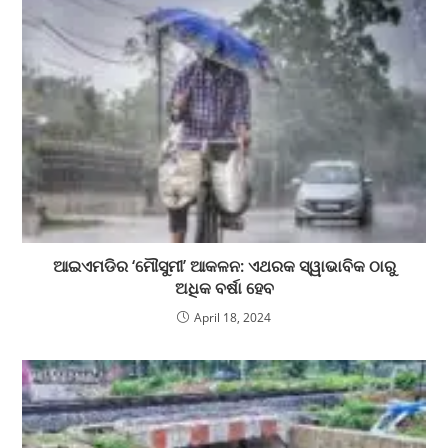
ଆଇଏମଡିର ‘ମୌସୁମୀ’ ଆକଳନ: ଏଥରକ ସ୍ୱାଭାବିକ ଠାରୁ
ଅଧିକ ବର୍ଷା ହେବ
April 18, 2024