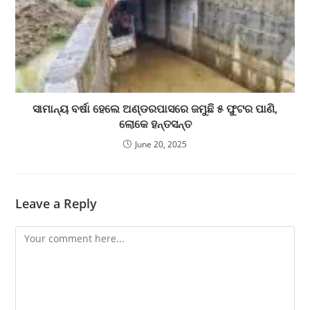
ସାମାନ୍ୟ ବର୍ଷା ହେଲେ ଅଣ୍ଡରପାସରେ ଜମୁଛି ୫ ଫୁଟର ପାଣି,
ଲୋକେ ହନ୍ତସନ୍ତ
June 20, 2025
Leave a Reply