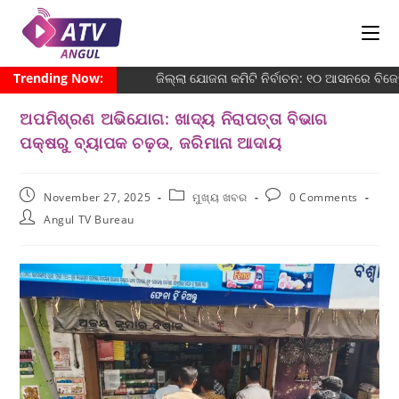
Trending Now:
ଜିଲ୍ଲା ଯୋଜନା କମିଟି ନିର୍ବାଚନ: ୧୦ ଆସନରେ ବିଜେଡ
ଅପମିଶ୍ରଣ ଅଭିଯୋଗ: ଖାଦ୍ୟ ନିରାପତ୍ତା ବିଭାଗ
ପକ୍ଷରୁ ବ୍ୟାପକ ଚଢ଼ଉ, ଜରିମାନା ଆଦାୟ
November 27, 2025
ମୁଖ୍ୟ ଖବର
0 Comments
Angul TV Bureau