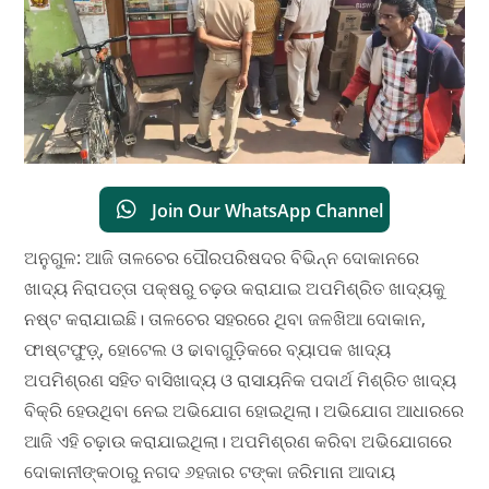
Join Our WhatsApp Channel
ଅନୁଗୁଳ: ଆଜି ତାଳଚେର ପୌରପରିଷଦର ବିଭିନ୍ନ ଦୋକାନରେ
ଖାଦ୍ୟ ନିରାପତ୍ତା ପକ୍ଷରୁ ଚଢ଼ଉ କରାଯାଇ ଅପମିଶ୍ରିତ ଖାଦ୍ୟକୁ
ନଷ୍ଟ କରାଯାଇଛି। ତାଳଚେର ସହରରେ ଥିବା ଜଳଖିଆ ଦୋକାନ,
ଫାଷ୍ଟଫୁଡ଼୍‌, ହୋଟେଲ ଓ ଢାବାଗୁଡ଼ିକରେ ବ୍ୟାପକ ଖାଦ୍ୟ
ଅପମିଶ୍ରଣ ସହିତ ବାସିଖାଦ୍ୟ ଓ ରାସାୟନିକ ପଦାର୍ଥ ମିଶ୍ରିତ ଖାଦ୍ୟ
ବିକ୍ରି ହେଉଥିବା ନେଇ ଅଭିଯୋଗ ହୋଇଥିଲା। ଅଭିଯୋଗ ଆଧାରରେ
ଆଜି ଏହି ଚଢ଼ାଉ କରାଯାଇଥିଲା। ଅପମିଶ୍ରଣ କରିବା ଅଭିଯୋଗରେ
ଦୋକାନୀଙ୍କଠାରୁ ନଗଦ ୬ହଜାର ଟଙ୍କା ଜରିମାନା ଆଦାୟ