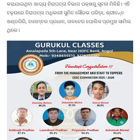
କରାଯାଇଥିବା ଖାଦ୍ୟ ନିରାପତ୍ତା ବିଭାଗ ପକ୍ଷରୁ ସୂଚନା ମିଳିଛି। ଏହି
ଚଢ଼ଉରେ ନିରାପତ୍ତା ଅଧିକାରୀ ସୁମିତ ସୌରଭ ପରିଡ଼ା, ଶ୍ରୀବନ୍ତ
ଖଣ୍ଡଗିରି, ବାନାମ୍ବର ପ୍ରଧାନ, ତାଳଚେର ପୋଲିସ ପ୍ରମୁଖ ସାମିଲ
ଥିଲେ।