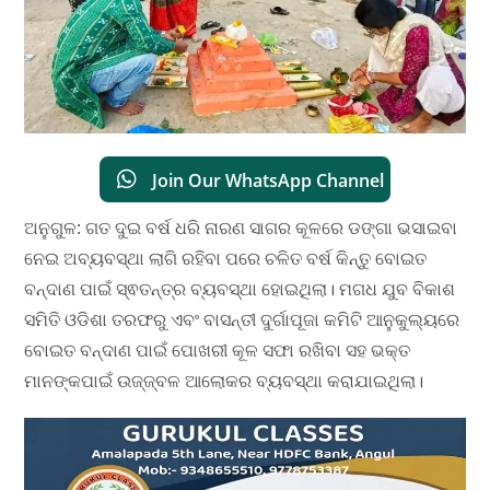
Join Our WhatsApp Channel
ଅନୁଗୁଳ: ଗତ ଦୁଇ ବର୍ଷ ଧରି ନାରଣ ସାଗର କୂଳରେ ଡଙ୍ଗା ଭସାଇବା
ନେଇ ଅବ୍ୟବସ୍ଥା ଲାଗି ରହିବା ପରେ ଚଳିତ ବର୍ଷ କିନ୍ତୁ ବୋଇତ
ବନ୍ଦାଣ ପାଇଁ ସ୍ଵତନ୍ତ୍ର ବ୍ୟବସ୍ଥା ହୋଇଥିଲା। ମଗଧ ଯୁବ ବିକାଶ
ସମିତି ଓଡିଶା ତରଫରୁ ଏବଂ ବାସନ୍ତୀ ଦୁର୍ଗାପୂଜା କମିଟି ଆନୁକୁଲ୍ୟରେ
ବୋଇତ ବନ୍ଦାଣ ପାଇଁ ପୋଖରୀ କୂଳ ସଫା ରଖିବା ସହ ଭକ୍ତ
ମାନଙ୍କପାଇଁ ଉଜ୍ଜ୍ବଳ ଆଲୋକର ବ୍ୟବସ୍ଥା କରାଯାଇଥିଲା।