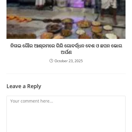
ନିତାଇ ଗୌର ଆଶ୍ରମରେ ଗିରି ଗୋବର୍ଦ୍ଧନ ବେଶ ଓ ଛପନ ଭୋଗ
ଅର୍ପଣ
October 23, 2025
Leave a Reply