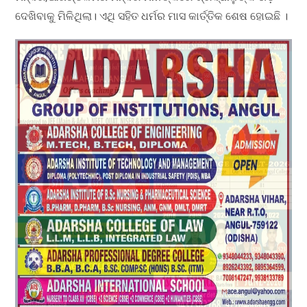
ଦେଖିବାକୁ ମିଳିଥିଲା। ଏଥି ସହିତ ଧର୍ମର ମାସ କାର୍ତ୍ତିକ ଶେଷ ହୋଇଛି ।