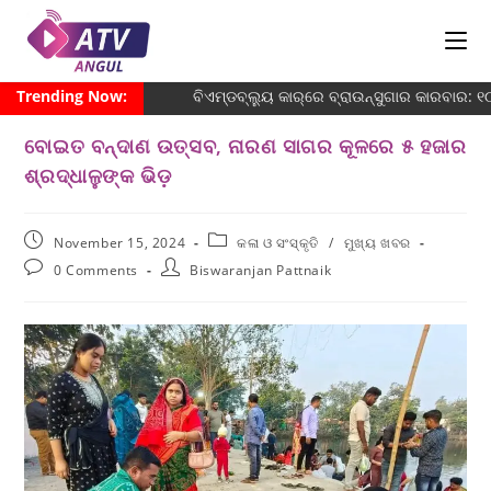
Trending Now:
ବିଏମ୍‌ଡବ୍ଲ୍ୟୁ କାର୍‌ରେ ବ୍ରାଉନ୍‌ସୁଗାର କାରବାର:
ବୋଇତ ବନ୍ଦାଣ ଉତ୍ସବ, ନାରଣ ସାଗର କୂଳରେ ୫ ହଜାର
ଶ୍ରଦ୍ଧାଳୁଙ୍କ ଭିଡ଼
November 15, 2024
କଳା ଓ ସଂସ୍କୃତି
/
ମୁଖ୍ୟ ଖବର
0 Comments
Biswaranjan Pattnaik