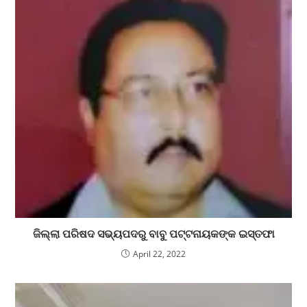
ଜିଲ୍ଲା ପରିଷଦ ସଭ୍ୟପଦରୁ ବାବୁ ପଟ୍ଟନାୟକଙ୍କ ଇସ୍ତଫା
April 22, 2022