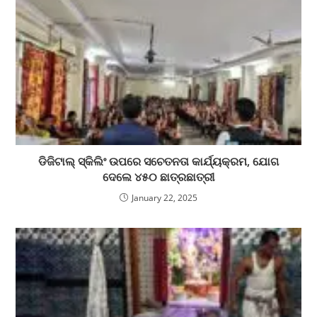
ଡିଜିଟାଲ୍ ସ୍କିଲିଂ ଉପରେ ସଚେତନତା କାର୍ଯ୍ୟକ୍ରମ, ଯୋଗ
ଦେଲେ ୪୫୦ ଛାତ୍ରଛାତ୍ରୀ
January 22, 2025