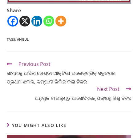
Share
TAGS
:
ANGUL
Previous Post
ସାମ୍ନାକୁ ଆସିଲା ହୋଣ୍ଡା ଆକ୍ଟିଭା ଇଲେକ୍ଟ୍ରିକ୍ ସ୍କୁଟରର
ପ୍ରଥମ ଝଲକ, କମ୍ପାନୀ ରିଲିଜ କଲା ଟିଜର
Next Post
ଅନୁଗୁଳ ଟାଇକୁଣ୍ଡୁ ଆସୋସିଏସନ୍ ପକ୍ଷରୁ ଶିଶୁ ଦିବସ
YOU MIGHT ALSO LIKE