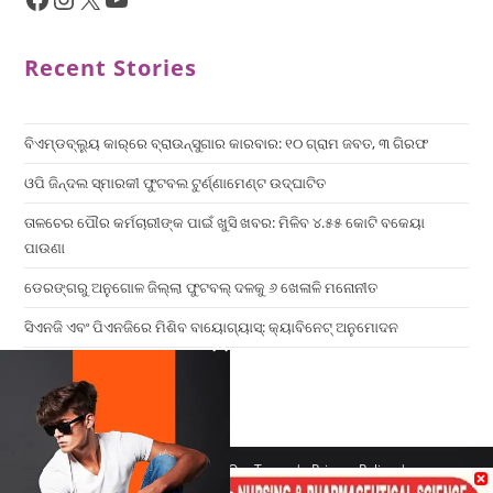
Recent Stories
ବିଏମ୍‌ଡବ୍ଲ୍ୟୁ କାର୍‌ରେ ବ୍ରାଉନ୍‌ସୁଗାର କାରବାର: ୧୦ ଗ୍ରାମ ଜବତ, ୩ ଗିରଫ
ଓପି ଜିନ୍ଦଲ ସ୍ମାରକୀ ଫୁଟବଲ ଟୁର୍ଣ୍ଣାମେଣ୍ଟ ଉଦ୍ଘାଟିତ
ତାଳଚେର ପୌର କର୍ମଚାରୀଙ୍କ ପାଇଁ ଖୁସି ଖବର: ମିଳିବ ୪.୫୫ କୋଟି ବକେୟା
ପାଉଣା
ଡେରଙ୍ଗରୁ ଅନୁଗୋଳ ଜିଲ୍ଲା ଫୁଟବଲ୍ ଦଳକୁ ୬ ଖେଳାଳି ମନୋନୀତ
ସିଏନଜି ଏବଂ ପିଏନଜିରେ ମିଶିବ ବାୟୋଗ୍ୟାସ୍: କ୍ୟାବିନେଟ୍ ଅନୁମୋଦନ
×
Home
Contact us
Our Team
Privacy Policy
Terms & Conditions