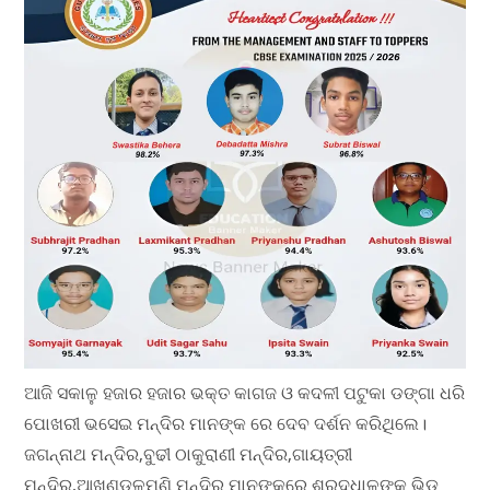
ଆଜି ସକାଳୁ ହଜାର ହଜାର ଭକ୍ତ କାଗଜ ଓ କଦଳୀ ପଟୁକା ଡଙ୍ଗା ଧରି
ପୋଖରୀ ଭସେଇ ମନ୍ଦିର ମାନଙ୍କ ରେ ଦେବ ଦର୍ଶନ କରିଥିଲେ।
ଜଗନ୍ନାଥ ମନ୍ଦିର,ବୁଢୀ ଠାକୁରାଣୀ ମନ୍ଦିର,ଗାୟତ୍ରୀ
ମନ୍ଦିର,ଆଖଣ୍ଡଳମଣି ମନ୍ଦିର ମାନଙ୍କରେ ଶ୍ରଦ୍ଧାଳୁଙ୍କ ଭିଡ଼