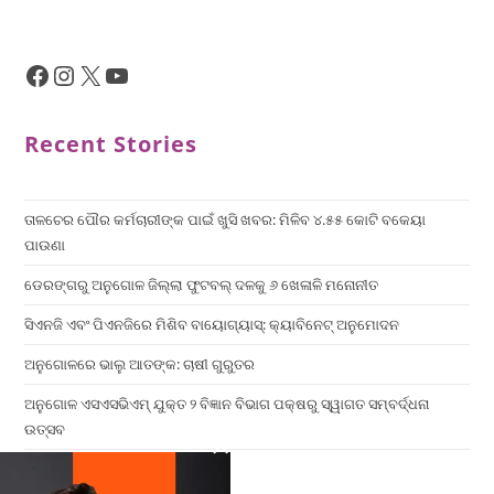
Recent Stories
ତାଳଚେର ପୌର କର୍ମଚାରୀଙ୍କ ପାଇଁ ଖୁସି ଖବର: ମିଳିବ ୪.୫୫ କୋଟି ବକେୟା
ପାଉଣା
ଡେରଙ୍ଗରୁ ଅନୁଗୋଳ ଜିଲ୍ଲା ଫୁଟବଲ୍ ଦଳକୁ ୬ ଖେଳାଳି ମନୋନୀତ
ସିଏନଜି ଏବଂ ପିଏନଜିରେ ମିଶିବ ବାୟୋଗ୍ୟାସ୍: କ୍ୟାବିନେଟ୍ ଅନୁମୋଦନ
ଅନୁଗୋଳରେ ଭାଲୁ ଆତଙ୍କ: ଚାଷୀ ଗୁରୁତର
ଅନୁଗୋଳ ଏସଏସଭିଏମ୍ ଯୁକ୍ତ ୨ ବିଜ୍ଞାନ ବିଭାଗ ପକ୍ଷରୁ ସ୍ୱାଗତ ସମ୍ବର୍ଦ୍ଧନା
ଉତ୍ସବ
×