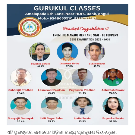
ଏହି ପୁରସ୍କାର ସମାରୋହ ଓଡ଼ିଶା ରାଜ୍ୟ ପ୍ରଦୂଷଣ ନିୟନ୍ତ୍ରଣ