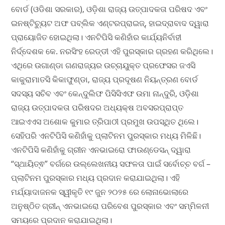
ବୋର୍ଡ (ଓଡିଶା ସରକାର), ଓଡ଼ିଶା ରାଜ୍ୟ ଉତ୍ପାଦକତା ପରିଷଦ ଏବଂ
ଇନଷ୍ଟିଚ୍ୟୁଟ ଅଫ ପବ୍ଲିକ ଏଣ୍ଟରପ୍ରାଇଜ୍, ହାଇଦ୍ରାବାଦ ଦ୍ୱାରା
ପ୍ରାୟୋଜିତ ହୋଇଥିଲା। ଏନଟିପିସି କଣିହାଁର କାର୍ଯ୍ୟନିର୍ବାହୀ
ନିର୍ଦ୍ଦେଶକ କେ. ନରସିଂହ ରେଡ୍ଡୀ ଏହି ପୁରସ୍କାର ଗ୍ରହଣ କରିଥିଲେ।
ଏଥିରେ ଉଗାଣ୍ଡା ଗଣରାଜ୍ୟର ଉଚ୍ଚାୟୁକ୍ତ ପ୍ରଫେସର ଜଏସି
କାକୁରାମାତସି କିକାଫୁଣ୍ଡା, ରାଜ୍ୟ ପ୍ରଦୂଷଣ ନିୟନ୍ତ୍ରଣ ବୋର୍ଡ
ସଦସ୍ୟ ସଚିବ ଏବଂ କେନ୍ଦୁଲିଫ ପିସିସିଏଫ ଉମା ନାନ୍ଦୁରି, ଓଡ଼ିଶା
ରାଜ୍ୟ ଉତ୍ପାଦକତା ପରିଷଦର ଅଧ୍ୟକ୍ଷ ଅବସରପ୍ରାପ୍ତ
ଆଇଏଏସ ଅଶୋକ କୁମାର ତ୍ରିପାଠୀ ପ୍ରମୁଖ ଉପସ୍ଥିତ ଥିଲେ।
ସେହିପରି ଏନଟିପିସି କଣିହାଁକୁ ପ୍ଲାଟିନମ ପୁରସ୍କାର ମଧ୍ୟ ମିଳିଛି।
ଏନଟିପିସି କଣିହାଁକୁ ଗ୍ରୀନ ଏନଭାଇରୋ ଫାଉଣ୍ଡେସନ୍ ଦ୍ୱାରା
“ସ୍ଥାୟିତ୍ଵ” ବର୍ଗରେ ଉଲ୍ଲେଖନୀୟ ସଫଳତା ପାଇଁ ସର୍ବୋଚ୍ଚ ବର୍ଗ –
ପ୍ଲାଟିନମ ପୁରସ୍କାର ମଧ୍ୟ ପ୍ରଦାନ କରାଯାଇଥିଲା। ଏହି
ମର୍ଯ୍ୟାଦାଜନକ ସ୍ୱୀକୃତି ୧୯ ଜୁନ ୨୦୨୫ ରେ ଲୋନାଭୋଲାରେ
ଅନୁଷ୍ଠିତ ଗ୍ରୀନ୍ ଏନଭାଇରୋ ପରିବେଶ ପୁରସ୍କାର ଏବଂ ସମ୍ମିଳନୀ
ସମୟରେ ପ୍ରଦାନ କରାଯାଇଥିଲା।