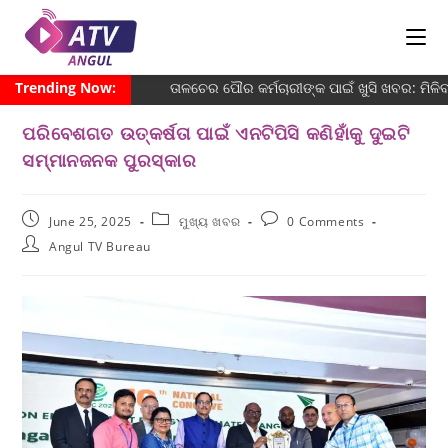
Trending Now:
ତାଳଚେର ପୌର କର୍ମଚାରୀଙ୍କ ପାଇଁ ଖୁସି ଖବର: ମିଳ
ପରିବେଶଗତ ଉତ୍କର୍ଷତା ପାଇଁ ଏନଟିପିସି କଣିହାଁକୁ ଦୁଇଟି
ସମ୍ମାନଜନକ ପୁରସ୍କାର
June 25, 2025
ମୁଖ୍ୟ ଖବର
0 Comments
Angul TV Bureau