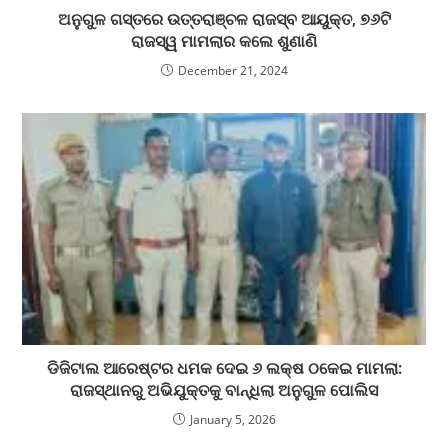
ଅନୁଗୁଳ ଗସ୍ତରେ ଉତ୍ତରାଞ୍ଚଳ ରାଜସ୍ବ ଆୟୁକ୍ତ, ୭୬ଟି
ରାଜସ୍ୱ ମାମଲାର କଲେ ଶୁଣାଣି
December 21, 2024
ଡିଜିଟାଲ ଆରେଷ୍ଟର ଧମକ ଦେଇ ୬ ଲକ୍ଷ ଠକେଇ ମାମଲା:
ରାଜସ୍ଥାନରୁ ଅଭିଯୁକ୍ତକୁ ବାନ୍ଧିଲା ଅନୁଗୁଳ ପୋଲିସ
January 5, 2026