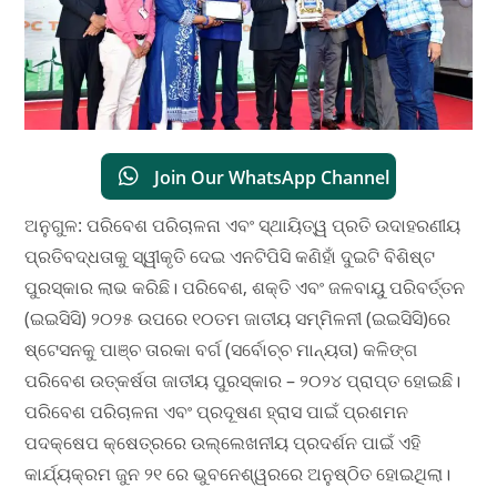
Join Our WhatsApp Channel
ଅନୁଗୁଳ: ପରିବେଶ ପରିଚାଳନା ଏବଂ ସ୍ଥାୟିତ୍ୱ ପ୍ରତି ଉଦାହରଣୀୟ
ପ୍ରତିବଦ୍ଧତାକୁ ସ୍ୱୀକୃତି ଦେଇ ଏନଟିପିସି କଣିହାଁ ଦୁଇଟି ବିଶିଷ୍ଟ
ପୁରସ୍କାର ଲାଭ କରିଛି। ପରିବେଶ, ଶକ୍ତି ଏବଂ ଜଳବାୟୁ ପରିବର୍ତ୍ତନ
(ଇଇସିସି) ୨୦୨୫ ଉପରେ ୧୦ତମ ଜାତୀୟ ସମ୍ମିଳନୀ (ଇଇସିସି)ରେ
ଷ୍ଟେସନକୁ ପାଞ୍ଚ ତାରକା ବର୍ଗ (ସର୍ବୋଚ୍ଚ ମାନ୍ୟତା) କଳିଙ୍ଗ
ପରିବେଶ ଉତ୍କର୍ଷତା ଜାତୀୟ ପୁରସ୍କାର – ୨୦୨୪ ପ୍ରାପ୍ତ ହୋଇଛି।
ପରିବେଶ ପରିଚାଳନା ଏବଂ ପ୍ରଦୂଷଣ ହ୍ରାସ ପାଇଁ ପ୍ରଶମନ
ପଦକ୍ଷେପ କ୍ଷେତ୍ରରେ ଉଲ୍ଲେଖନୀୟ ପ୍ରଦର୍ଶନ ପାଇଁ ଏହି
କାର୍ଯ୍ୟକ୍ରମ ଜୁନ ୨୧ ରେ ଭୁବନେଶ୍ୱରରେ ଅନୁଷ୍ଠିତ ହୋଇଥିଲା।