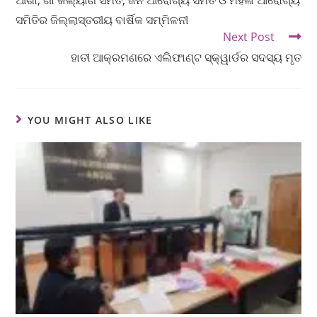
ଆଶା, ଗାଁ କଲ୍ୟାଣ ସମିତି, ଜନ ଆରୋଗ୍ୟ ସମିତି ଓ ମହିଳା ଆରୋଗ୍ୟ
ସମିତିର ଜିଲ୍ଲାସ୍ତରୀୟ ବାର୍ଷିକ ସମ୍ମିଳନୀ
Next Post
ହାତୀ ଆକ୍ରମଣରେ ଏଲିଫାଣ୍ଟ ସ୍କ୍ୱାର୍ଡର ସଦସ୍ୟ ମୃତ
YOU MIGHT ALSO LIKE