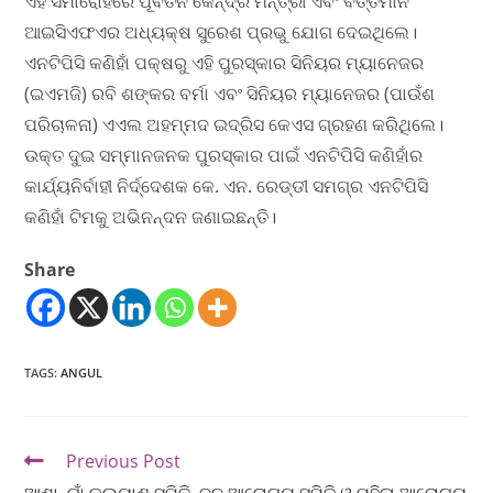
ଏହି ସମାରୋହରେ ପୂର୍ବତନ କେନ୍ଦ୍ର ମନ୍ତ୍ରୀ ଏବଂ ବର୍ତ୍ତମାନ
ଆଇସିଏଫଏର ଅଧ୍ୟକ୍ଷ ସୁରେଶ ପ୍ରଭୁ ଯୋଗ ଦେଇଥିଲେ।
ଏନଟିପିସି କଣିହାଁ ପକ୍ଷରୁ ଏହି ପୁରସ୍କାର ସିନିୟର ମ୍ୟାନେଜର
(ଇଏମଜି) ରବି ଶଙ୍କର ବର୍ମା ଏବଂ ସିନିୟର ମ୍ୟାନେଜର (ପାଉଁଶ
ପରିଚାଳନା) ଏଏଲ ଅହମ୍ମଦ ଇଦ୍ରିସ କେଏସ ଗ୍ରହଣ କରିଥିଲେ।
ଉକ୍ତ ଦୁଇ ସମ୍ମାନଜନକ ପୁରସ୍କାର ପାଇଁ ଏନଟିପିସି କଣିହାଁର
କାର୍ଯ୍ୟନିର୍ବାହୀ ନିର୍ଦ୍ଦେଶକ କେ. ଏନ. ରେଡ୍ଡୀ ସମଗ୍ର ଏନଟିପିସି
କଣିହାଁ ଟିମକୁ ଅଭିନନ୍ଦନ ଜଣାଇଛନ୍ତି।
Share
TAGS
:
ANGUL
Previous Post