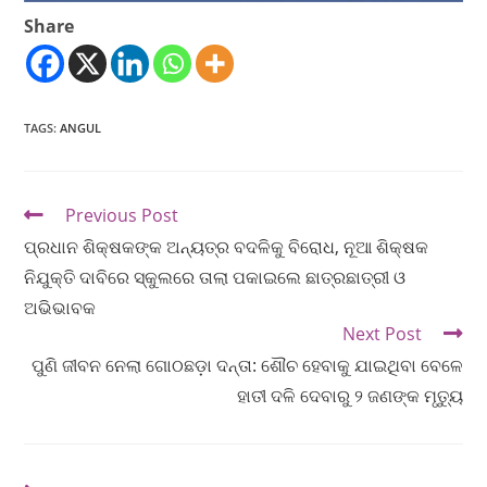
Share
TAGS
:
ANGUL
Previous Post
ପ୍ରଧାନ ଶିକ୍ଷକଙ୍କ ଅନ୍ୟତ୍ର ବଦଳିକୁ ବିରୋଧ, ନୂଆ ଶିକ୍ଷକ
ନିଯୁକ୍ତି ଦାବିରେ ସ୍କୁଲରେ ତାଲା ପକାଇଲେ ଛାତ୍ରଛାତ୍ରୀ ଓ
ଅଭିଭାବକ
Next Post
ପୁଣି ଜୀବନ ନେଲା ଗୋଠଛଡ଼ା ଦନ୍ତା: ଶୌଚ ହେବାକୁ ଯାଇଥିବା ବେଳେ
ହାତୀ ଦଳି ଦେବାରୁ ୨ ଜଣଙ୍କ ମୃତ୍ୟୁ