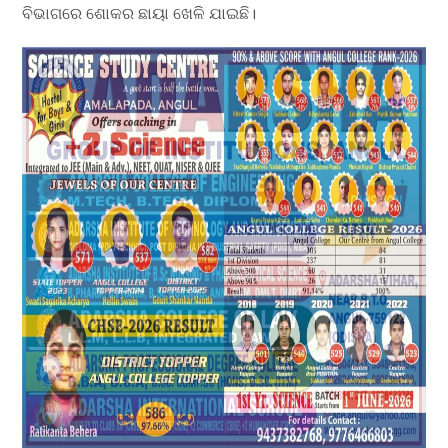
ବିଭାଗରେ ଶୋକର ଛାୟା ଖେଳି ଯାଇଛି।