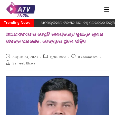
Trending Now:
ଆଠମଲ୍ଲିକରେ ବିକାଶର ଛାପ: ବହୁ ପ୍ରକଳ୍ପର ଭିତ୍ତିପ୍
ଓଆଇଏସଏଫର ଡେପୁଟି କମାଣ୍ଡାଣ୍ଟ ସୁଶାନ୍ତ କୁମାର
ଦାସଙ୍କ ପରଲୋକ, ଡେଙ୍ଗୁରେ ଥିଲେ ପୀଡ଼ିତ
August 24, 2023
ମୁଖ୍ୟ ଖବର
0 Comments
Sanjeeb Biswal