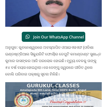
Join Our WhatsApp Channel
ଅନୁଗୁଳ: ଭୁବନେଶ୍ୱରରେ ଅବସ୍ଥାପିତ ଓଆଇଏସଏଫ (ଓଡିଶା
ଇଣ୍ଡଷ୍ଟ୍ରିଆଲ ସିକ୍ଯୁରିଟି ଫୋର୍ସ)ର ଡେପୁଟି କମାଣ୍ଡାଣ୍ଟ ସୁଶାନ୍ତ
କୁମାର ଦାସଙ୍କର ଆଜି ପରଲୋକ ହୋଇଛି। ମୃତ୍ୟୁ ବେଳକୁ ତାଙ୍କୁ
୫୪ ବର୍ଷ ବୟସ ହୋଇଥିଲା। ସେ ଡେଙ୍ଗୁ ଜ୍ୱରରେ ପୀଡିତ ଥିଲେ
ବୋଲି ପରିବାର ପକ୍ଷରୁ ସୂଚନା ମିଳିଛି।