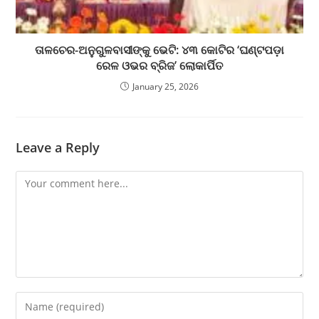
ତାଳଚେର-ଅନୁଗୁଳବାସୀଙ୍କୁ ଭେଟି: ୪୩ କୋଟିର ‘ଘଣ୍ଟପଡ଼ା
ରେଳ ଓଭର ବ୍ରିଜ’ ଲୋକାର୍ପିତ
January 25, 2026
Leave a Reply