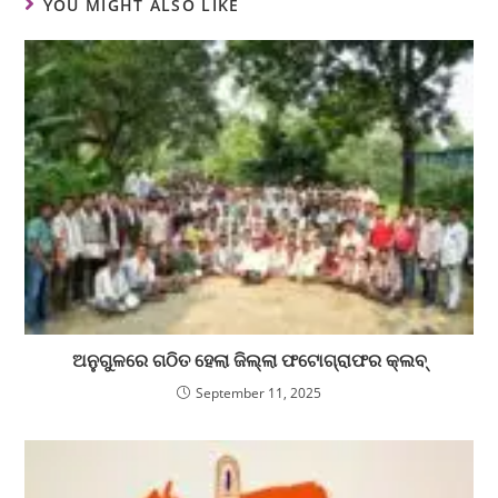
YOU MIGHT ALSO LIKE
ଅନୁଗୁଳରେ ଗଠିତ ହେଲା ଜିଲ୍ଲା ଫଟୋଗ୍ରାଫର କ୍ଲବ୍
September 11, 2025