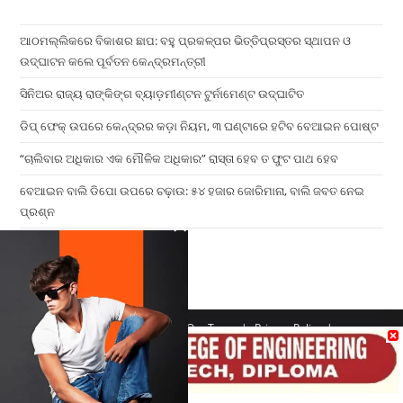
ଆଠମଲ୍ଲିକରେ ବିକାଶର ଛାପ: ବହୁ ପ୍ରକଳ୍ପର ଭିତ୍ତିପ୍ରସ୍ତର ସ୍ଥାପନ ଓ
ଉଦ୍‌ଘାଟନ କଲେ ପୂର୍ବତନ କେନ୍ଦ୍ରମନ୍ତ୍ରୀ
ସିନିଅର ରାଜ୍ୟ ରାଙ୍କିଙ୍ଗ ବ୍ୟାଡ଼ମୀଣ୍ଟନ ଟୁର୍ନାମେଣ୍ଟ ଉଦ୍ଘାଟିତ
ଡିପ୍ ଫେକ୍ ଉପରେ କେନ୍ଦ୍ରର କଡ଼ା ନିୟମ, ୩ ଘଣ୍ଟାରେ ହଟିବ ବେଆଇନ ପୋଷ୍ଟ
“ଚାଲିବାର ଅଧିକାର ଏକ ମୌଳିକ ଅଧିକାର” ରାସ୍ତା ହେବ ତ ଫୁଟ ପାଥ ହେବ
ବେଆଇନ ବାଲି ଡିପୋ ଉପରେ ଚଢ଼ାଉ: ୫୪ ହଜାର ଜୋରିମାନା, ବାଲି ଜବତ ନେଇ
ପ୍ରଶ୍ନ
×
Home
Contact us
Our Team
Privacy Policy
Terms & Conditions
Copyright 2026 - ATV Angul All Rights Reserved
Made with ❤️ By UPDIGIT