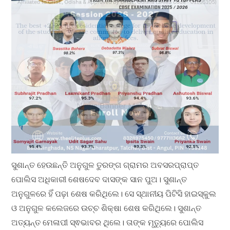
ସୁଶାନ୍ତ ହେଉଛନ୍ତି ଅନୁଗୁଳ ତୁରଙ୍ଗ ଗ୍ରାମର ଅବସରପ୍ରାପ୍ତ
ପୋଲିସ ଅଧିକାରୀ ଶେଷଦେବ ଦାସଙ୍କ ସାନ ପୁଅ। ସୁଶାନ୍ତ
ଅନୁଗୁଳରେ ହିଁ ପଢ଼ା ଶେଷ କରିଥିଲେ। ସେ ସ୍ଥାନୀୟ ପିଟିସି ହାଇସ୍କୁଲ
ଓ ଅନୁଗୁଳ କଲେଜରେ ଉଚ୍ଚ ଶିକ୍ଷା ଶେଷ କରିଥିଲେ। ସୁଶାନ୍ତ
ଅତ୍ୟନ୍ତ ମେଳାପୀ ସ୍ଵଭାବର ଥିଲେ। ତାଙ୍କ ମୃତ୍ୟୁରେ ପୋଲିସ