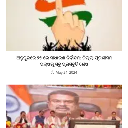
ଅନୁଗୁଳରେ ୨୫ ରେ ସାଧାରଣ ନିର୍ବାଚନ: ଜିଲ୍ଲା ପ୍ରଶାସନ
ପକ୍ଷରୁ ସବୁ ପ୍ରସ୍ତୁତି ଶେଷ
May 24, 2024