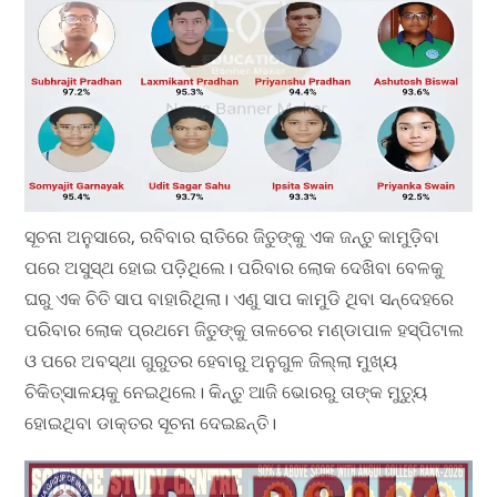
ସୂଚନା ଅନୁସାରେ, ରବିବାର ରାତିରେ ଜିତୁଙ୍କୁ ଏକ ଜନ୍ତୁ କାମୁଡ଼ିବା
ପରେ ଅସୁସ୍ଥ ହୋଇ ପଡ଼ିଥିଲେ। ପରିବାର ଲୋକ ଦେଖିବା ବେଳକୁ
ଘରୁ ଏକ ଚିତି ସାପ ବାହାରିଥିଲା। ଏଣୁ ସାପ କାମୁଡି ଥିବା ସନ୍ଦେହରେ
ପରିବାର ଲୋକ ପ୍ରଥମେ ଜିତୁଙ୍କୁ ତାଳଚେର ମଣ୍ଡାପାଳ ହସ୍ପିଟାଲ
ଓ ପରେ ଅବସ୍ଥା ଗୁରୁତର ହେବାରୁ ଅନୁଗୁଳ ଜିଲ୍ଲା ମୁଖ୍ୟ
ଚିକିତ୍ସାଳୟକୁ ନେଇଥିଲେ। କିନ୍ତୁ ଆଜି ଭୋରରୁ ତାଙ୍କ ମୁତ୍ୟୁ
ହୋଇଥିବା ଡାକ୍ତର ସୂଚନା ଦେଇଛନ୍ତି।