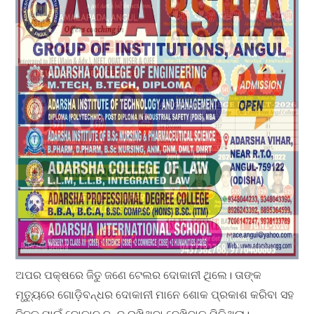
ଅପର ପକ୍ଷରେ ଜିତୁ ଜଣେ ଟେଲର ଦୋକାନୀ ଥିଲେ। ତାଙ୍କ
ମୃତ୍ୟୁରେ ଗୋଡ଼ିବନ୍ଧର ଦୋକାନୀ ମାନେ ଶୋକ ପ୍ରକାଶ କରିବା ସହ
ଦିନକ ପାଇଁ ଦୋକାନ ବନ୍ଦ ରଖିଥିବା ଦେଖିବାକୁ ମିଳିଥିଲା।