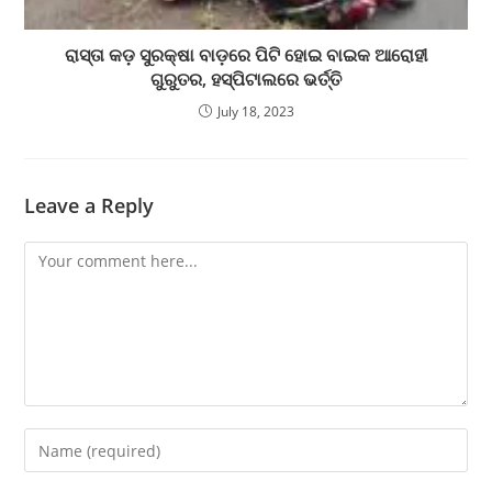
ରାସ୍ତା କଡ଼ ସୁରକ୍ଷା ବାଡ଼ରେ ପିଟି ହୋଇ ବାଇକ ଆରୋହୀ
ଗୁରୁତର, ହସ୍ପିଟାଲରେ ଭର୍ତ୍ତି
July 18, 2023
Leave a Reply