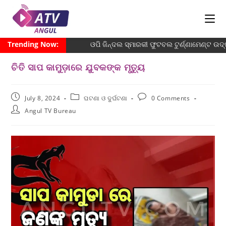
Trending Now:
ଓପି ଜିନ୍ଦଲ ସ୍ମାରକୀ ଫୁଟବଲ ଟୁର୍ଣ୍ଣାମେଣ୍ଟ ଉଦ୍
ଚିତି ସାପ କାମୁଡ଼ାରେ ଯୁବକଙ୍କ ମୃତ୍ୟୁ
July 8, 2024
ଘଟଣା ଓ ଦୁର୍ଘଟଣା
0 Comments
Angul TV Bureau