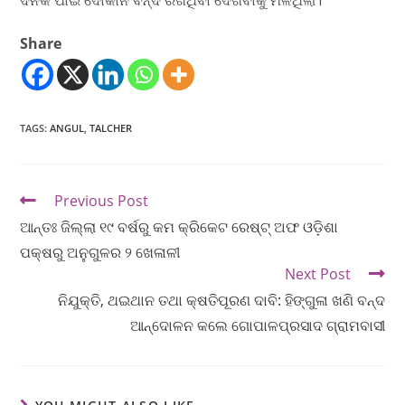
Share
TAGS
:
ANGUL
,
TALCHER
Previous Post
ଆନ୍ତଃ ଜିଲ୍ଲା ୧୯ ବର୍ଷରୁ କମ କ୍ରିକେଟ ରେଷ୍ଟ୍ ଅଫ ଓଡ଼ିଶା
ପକ୍ଷରୁ ଅନୁଗୁଳର ୨ ଖେଳାଳୀ
Next Post
ନିଯୁକ୍ତି, ଥଇଥାନ ତଥା କ୍ଷତିପୂରଣ ଦାବି: ହିଙ୍ଗୁଳା ଖଣି ବନ୍ଦ
ଆନ୍ଦୋଳନ କଲେ ଗୋପାଳପ୍ରସାଦ ଗ୍ରାମବାସୀ