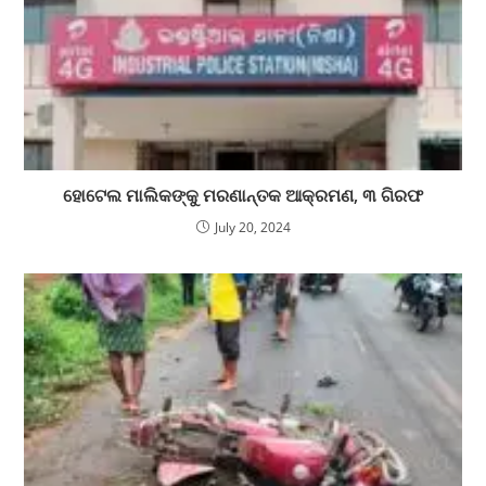
ହୋଟେଲ ମାଲିକଙ୍କୁ ମରଣାନ୍ତକ ଆକ୍ରମଣ, ୩ ଗିରଫ
July 20, 2024