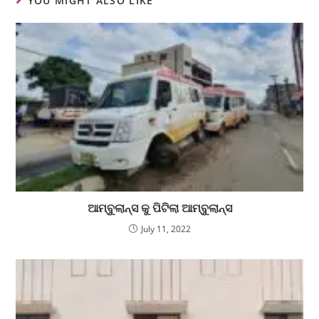
YOU MIGHT ALSO LIKE
ଆମ୍ବୁଲାନ୍ସ କୁ ପିଟିଲା ଆମ୍ବୁଲାନ୍ସ
July 11, 2022