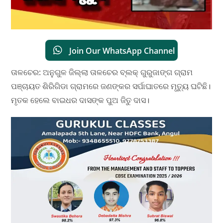
Join Our WhatsApp Channel
ତାଳଚେର: ଅନୁଗୁଳ ଜିଲ୍ଲା ତାଳଚେର ବ୍ଲକ୍ ଗୁରୁଜାଙ୍ଗ ଗ୍ରାମ
ପଞ୍ଚାୟତ ଶିରିଗିଡା ଗ୍ରାମରେ ଜଣଙ୍କର ସର୍ପାଘାତରେ ମୃତ୍ୟୁ ଘଟିଛି।
ମୃତକ ହେଲେ ବାଇଧର ଦାସଙ୍କ ପୁଅ ଜିତୁ ଦାସ।