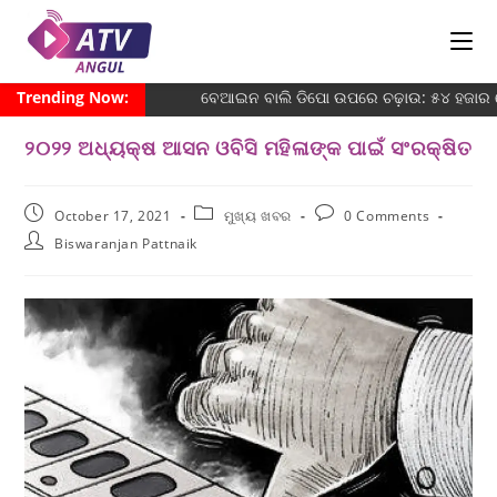
Trending Now:
ବେଆଇନ ବାଲି ଡିପୋ ଉପରେ ଚଢ଼ାଉ: ୫୪ ହଜାର ଜ
୨୦୨୨ ଅଧ୍ୟକ୍ଷ ଆସନ ଓବିସି ମହିଳାଙ୍କ ପାଇଁ ସଂରକ୍ଷିତ
October 17, 2021
ମୁଖ୍ୟ ଖବର
0 Comments
Biswaranjan Pattnaik