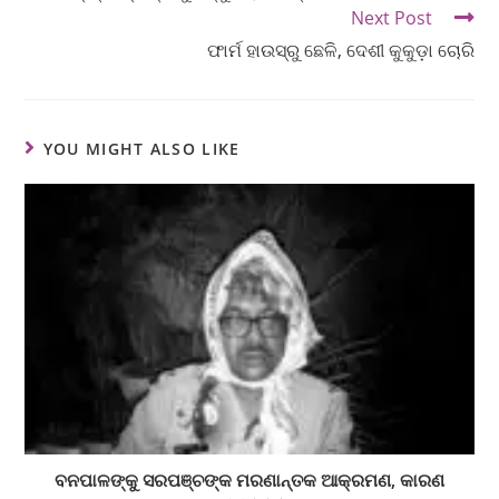
Next Post
ଫାର୍ମ ହାଉସ୍‌ରୁ ଛେଳି, ଦେଶୀ କୁକୁଡ଼ା ଚୋରି
YOU MIGHT ALSO LIKE
ବନପାଳଙ୍କୁ ସରପଞ୍ଚଙ୍କ ମରଣାନ୍ତକ ଆକ୍ରମଣ, କାରଣ