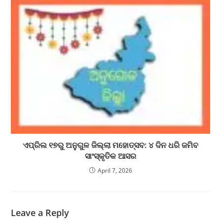
ଏପ୍ରିଲ ୧୭ରୁ ଅନୁଗୁଳ ଜିଲ୍ଲା ମହୋତ୍ସବ: ୪ ଦିନ ଧରି ଜମିବ
ସାଂସ୍କୃତିକ ଆସର
April 7, 2026
Leave a Reply