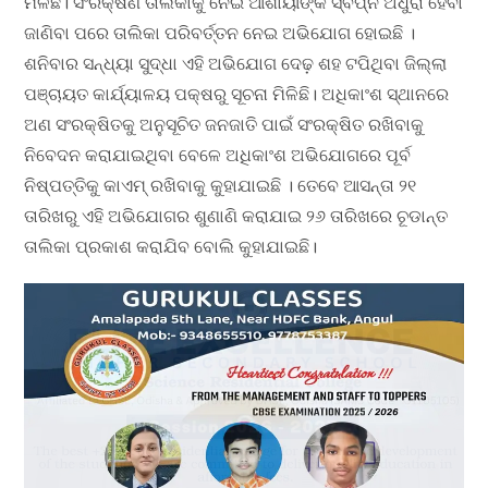
ମିଳିଛି। ସଂରକ୍ଷଣ ତାଲିକାକୁ ନେଇ ଆଶାୟୀଙ୍କ ସ୍ବପ୍ନ ଅଧୁରା ହେବା
ଜାଣିବା ପରେ ତାଲିକା ପରିବର୍ତ୍ତନ ନେଇ ଅଭିଯୋଗ ହୋଇଛି ।
ଶନିବାର ସନ୍ଧ୍ୟା ସୁଦ୍ଧା ଏହି ଅଭିଯୋଗ ଦେଢ଼ ଶହ ଟପିଥିବା ଜିଲ୍ଲା
ପଞ୍ଚାୟତ କାର୍ଯ୍ୟାଳୟ ପକ୍ଷରୁ ସୂଚନା ମିଳିଛି। ଅଧିକାଂଶ ସ୍ଥାନରେ
ଅଣ ସଂରକ୍ଷିତକୁ ଅନୁସୂଚିତ ଜନଜାତି ପାଇଁ ସଂରକ୍ଷିତ ରଖିବାକୁ
ନିବେଦନ କରାଯାଇଥିବା ବେଳେ ଅଧିକାଂଶ ଅଭିଯୋଗରେ ପୂର୍ବ
ନିଷ୍ପତ୍ତିକୁ କାଏମ୍ ରଖିବାକୁ କୁହାଯାଇଛି । ତେବେ ଆସନ୍ତା ୨୧
ତାରିଖରୁ ଏହି ଅଭିଯୋଗର ଶୁଣାଣି କରାଯାଇ ୨୬ ତାରିଖରେ ଚୂଡାନ୍ତ
ତାଲିକା ପ୍ରକାଶ କରାଯିବ ବୋଲି କୁହାଯାଇଛି।