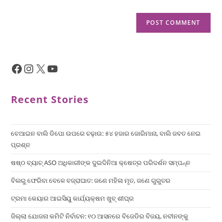
Recent Stories
ବେଆଇନ ବାଲି ଡିପୋ ଉପରେ ଚଢ଼ାଉ: ୫୪ ହଜାର ଜୋରିମାନା, ବାଲି ଜବତ ନେଇ
ପ୍ରଶ୍ନ
ଷଷ୍ଠ ବ୍ୟାଚ୍‌ ASO ଅଧିକାରୀଙ୍କ ଦୁଇଦିନିଆ କ୍ଷେତ୍ର ପରିଦର୍ଶନ ସମ୍ପନ୍ନ
ବିଲରୁ ଫେରିବା ବେଳେ ବଜ୍ରାଘାତ: ଜଣେ ମହିଳା ମୃତ, ଜଣେ ଗୁରୁତର
ଟ୍ରମା କେୟାର ଆଇସିୟୁ କାର୍ଯ୍ୟକ୍ଷମ ଖୁବ୍ ଶୀଘ୍ର
ଜିଲ୍ଲା ଯୋଜନା କମିଟି ନିର୍ବାଚନ: ୧୦ ଆସନରେ ବିଜେଡିର ବିଜୟ, ନବୀନଙ୍କୁ