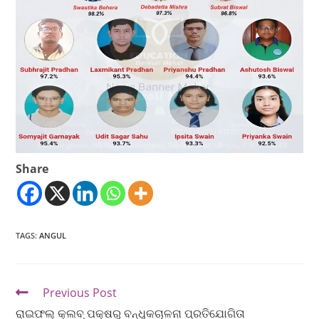
Share
TAGS
:
ANGUL
Previous Post
ରାଇଫଲ୍‌ କ୍ଲବ୍‌ ପକ୍ଷରୁ ବନ୍ଧୁକଚାଳନା ପ୍ରତିଯୋଗିତା