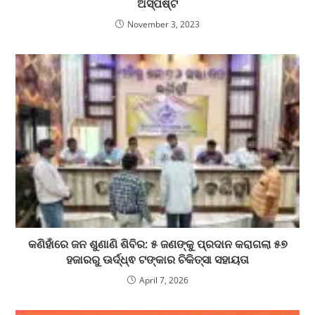
ଅସ୍ପଷ୍ଟ
November 3, 2023
କଣିହାଁରେ ଜନ ଶୁଣାଣି ଶିବିର: ୫ ଜଣଙ୍କୁ ପ୍ରଦାନ କରାଗଲା ୫୭
ହଜାରରୁ ଊର୍ଦ୍ଧ୍ଵ ଟଙ୍କାର ଚିକିତ୍ସା ସହାୟତା
April 7, 2026