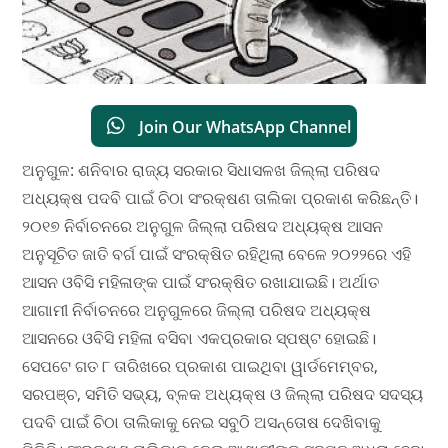
Join Our WhatsApp Channel
ଅନୁଗୁଳ: ଶନିବାର ରାଜ୍ୟ ସରକାର ସିଧାସଳଖ ଜିଲ୍ଲା ପରିଷଦ
ଅଧ୍ୟକ୍ଷ ପଦବି ପାଇଁ ଚିଠା ସଂରକ୍ଷଣ ତାଲିକା ପ୍ରକାଶ କରିଛନ୍ତି।
୨୦୧୭ ନିର୍ବାଚନରେ ଅନୁଗୁଳ ଜିଲ୍ଲା ପରିଷଦ ଅଧ୍ୟକ୍ଷ ଆସନ
ଅନୁସୂଚିତ ଜାତି ବର୍ଗ ପାଇଁ ସଂରକ୍ଷିତ ରହିଥିଲା ବେଳେ ୨୦୨୨ରେ ଏହି
ଆସନ ଓବିସି ମହିଳାଙ୍କ ପାଇଁ ସଂରକ୍ଷିତ ରଖାଯାଇଛି। ଅର୍ଥାତ
ଆଗାମୀ ନିର୍ବାଚନରେ ଅନୁଗୁଳରେ ଜିଲ୍ଲା ପରିଷଦ ଅଧ୍ୟକ୍ଷ
ଆସନରେ ଓବିସି ମହିଳା ବସିବା ଏକପ୍ରକାର ସ୍ପଷ୍ଟ ହୋଇଛି।
ସେପଟେ ଗତ ୮ ତାରିଖରେ ପ୍ରକାଶ ପାଇଥିବା ୱାର୍ଡମେମ୍ବର,
ସରପଞ୍ଚ, ସମିତି ସଭ୍ୟ, ବ୍ଳକ ଅଧ୍ୟକ୍ଷ ଓ ଜିଲ୍ଲା ପରିଷଦ ସଦସ୍ୟ
ପଦବି ପାଇଁ ଚିଠା ତାଲିକାକୁ ନେଇ ସବୁଠି ଅସନ୍ତୋଷ ଦେଖିବାକୁ