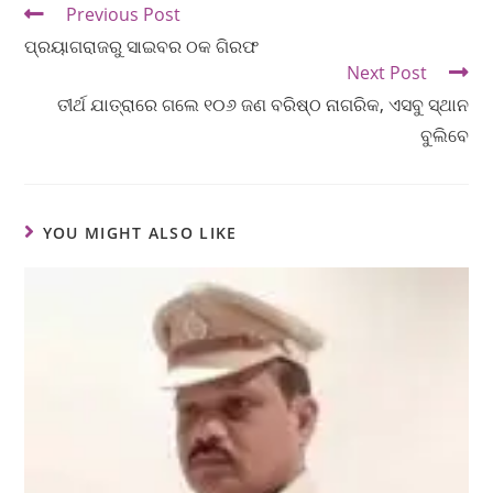
Previous Post
ପ୍ରୟାଗରାଜରୁ ସାଇବର ଠକ ଗିରଫ
Next Post
ତୀର୍ଥ ଯାତ୍ରାରେ ଗଲେ ୧୦୬ ଜଣ ବରିଷ୍ଠ ନାଗରିକ, ଏସବୁ ସ୍ଥାନ
ବୁଲିବେ
YOU MIGHT ALSO LIKE