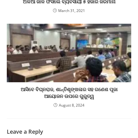
ଅଳିଆ ଜାଳି ଫସିଲେ ବ୍ୟବସାୟୀ ୫ ହଜାର ଜରିମାନା
March 31, 2021
ଆସିବେ ବିଘ୍ନରାଜ, ଶାନ୍ତିଶୃଙ୍ଖଳାର ସହ ଗଣେଶ ପୂଜା
ଆୟୋଜନ ଉପରେ ଗୁରୁତ୍ୱ
August 8, 2024
Leave a Reply