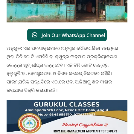
Join Our WhatsApp Channel
ଅନୁଗୁଳ: ଏକ ଘଟଣାକ୍ରମରେ ଅନୁଗୁଳ ପୌରପାଳିକା ମଧ୍ୟରେ
ଥିବା ତିନି ଗୋଟି ଏମସିସି ବା କ୍ଷୁଦ୍ର ଜୀବସାର ପ୍ରକ୍ରିୟାକରଣ
କେନ୍ଦ୍ର ଖୁବ୍ ଶୀଘ୍ର ବନ୍ଦ୍ ହେବ। ଏହି ତିନି ଗୋଟି କେନ୍ଦ୍ର
ହୁଲୁରୁଷିଂହା, ହେମସୁରପଡା ଓ ବିଏଡ କଲେଜ୍ ନିକଟରେ ରହିଛି।
ପାରମ୍ପରିକ ପଦ୍ଧତିରେ ଏଠାରେ ଓଦା ଅଳିଆରୁ ଖତ ବାହାର
କରାଯାଇ ବିକ୍ରି କରାଯାଉଛି।