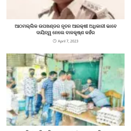
ଆଠମଲ୍ଲିକ ଉପଖଣ୍ଡର ନୂତନ ଆରକ୍ଷୀ ଅଧିକାରୀ ଭାବେ
ଦାୟିତ୍ୱ ନେଲେ ବାଳକୃଷ୍ଣ କହଁର
April 7, 2023