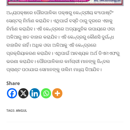
ଅନ୍ୟପକ୍ଷରେ ପୌରପାଳିକା ପକ୍ଷରୁ କେନ୍ଦ୍ରୀୟ କଂପୋଷ୍ଟିଂ
ସେଣ୍ଟର୍ ନିର୍ମାଣ କରାଯିବ। ଏଥିପାଇଁ ବସ୍ତି ଠାରୁ ଦୂରରେ ଏହାକୁ
ନିର୍ମାଣ କରାଯିବ। ଏହି କେନ୍ଦ୍ରରେ ଅତ୍ୟାଧୁନିକ ଉପାୟରେ ଓଦା
ଅଳିଆରୁ ଖତ ବାହାର କରାଯିବ। ଏହି କେନ୍ଦ୍ରରୁ କୌଣସି ଦୁର୍ଗନ୍ଧ
ବାହାରିବ ନାହିଁ। ଅଧିକ ଓଦା ଅଳିଆକୁ ଏହି କେନ୍ଦ୍ରରେ
ପ୍ରକ୍ରିୟାକରଣ କରାଯିବ। ଏଥିପାଇଁ ଆବଶ୍ୟକ ଅର୍ଥ ଡିଏମଏଫରୁ
ଭରଣା କରାଯିବ। ପୌରପାଳିକାର କର୍ମଚାରୀ ମାନଙ୍କୁ ଜିନ୍ଦଲ
ପ୍ଲାଣ୍ଟ ପଠାଯାଇ ସେମାନଙ୍କୁ ତାଲିମ ମଧ୍ୟ ଦିଆଯିବ।
Share
TAGS
:
ANGUL