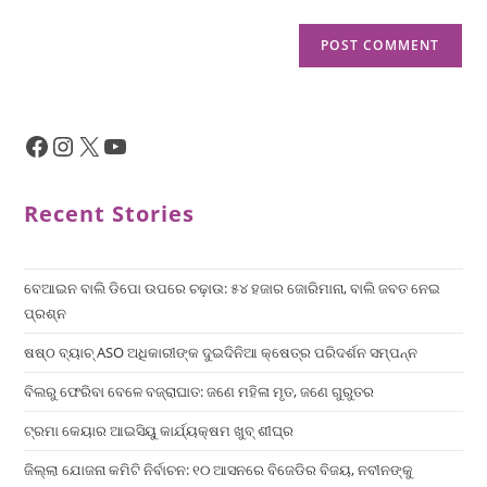
Recent Stories
ବେଆଇନ ବାଲି ଡିପୋ ଉପରେ ଚଢ଼ାଉ: ୫୪ ହଜାର ଜୋରିମାନା, ବାଲି ଜବତ ନେଇ
ପ୍ରଶ୍ନ
ଷଷ୍ଠ ବ୍ୟାଚ୍‌ ASO ଅଧିକାରୀଙ୍କ ଦୁଇଦିନିଆ କ୍ଷେତ୍ର ପରିଦର୍ଶନ ସମ୍ପନ୍ନ
ବିଲରୁ ଫେରିବା ବେଳେ ବଜ୍ରାଘାତ: ଜଣେ ମହିଳା ମୃତ, ଜଣେ ଗୁରୁତର
ଟ୍ରମା କେୟାର ଆଇସିୟୁ କାର୍ଯ୍ୟକ୍ଷମ ଖୁବ୍ ଶୀଘ୍ର
ଜିଲ୍ଲା ଯୋଜନା କମିଟି ନିର୍ବାଚନ: ୧୦ ଆସନରେ ବିଜେଡିର ବିଜୟ, ନବୀନଙ୍କୁ