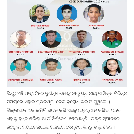
କିନ୍ତୁ ଏହି ପଦ୍ଧତିରେ ଦୁର୍ଗନ୍ଧ ହେଉଥିବାରୁ ସ୍ଥାନୀୟ ବାସିନ୍ଦା ବିଭିନ୍ନ
ସମୟରେ ଏହାର ପ୍ରତିଷ୍ଠା ନେଇ ବିରୋଧ କରି ଆସୁଥିଲେ ।
ଜିଲ୍ଲାପାଳ ଏକ କମିଟି ଗଠନ କରି ଏସବୁ ଅନୁଧ୍ୟାନ କରିବା ପରେ
ଏହାକୁ ବନ୍ଦ କରିବା ପାଇଁ ନିର୍ଦ୍ଦେଶ ଦେଇଛନ୍ତି। ଉକ୍ତ ସ୍ଥାନରେ
ରହିଥିବା ମ୍ୟାଟେରିଆଲ ରିକଭରି ସେଣ୍ଟର୍ କିନ୍ତୁ ଚାଲୁ ରହିବ।