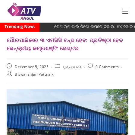
Trending Now:
ବେଆଇନ ବାଲି ଡିପୋ ଉପରେ ଚଢ଼ାଉ: ୫୪ ହଜାର ଜୋ
ପୌରପାଳିକାର ୩ ଏମସିସି ବନ୍ଦ ହେବ: ପ୍ରତିଷ୍ଠା ହେବ
କେନ୍ଦ୍ରୀୟ କମ୍ପୋଷ୍ଟିଂ ସେଣ୍ଟର
December 5, 2025
ମୁଖ୍ୟ ଖବର
0 Comments
Biswaranjan Pattnaik