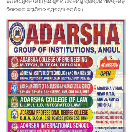
ବଅତ୍ୟାଧୁନିକ ଉପାୟରେ ଶୁଖିଲା ଆବର୍ଜନାରୁ ପ୍ଲାଷ୍ଟିକ ଆବର୍ଜ୍ଜନାକୁ
ରିସାଇକଲ କରାଯିବାର ବ୍ୟବସ୍ଥା କରାଯିବ।