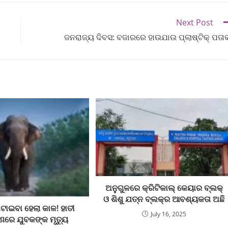
Next Post
ଜନରାଜ୍ୟ ଦିବସ: ବଜାରରେ ହାଉଯାଉ ପ୍ଲାଷ୍ଟିକ୍‌ ପତା
ଅନୁଗୁଳରେ କ୍ରିଟିକାଲ୍ କେୟାର ବ୍ଲକ୍
ଓ ଶିଶୁ ଯତ୍ନ ବ୍ଲକ୍‌ର ଆବଶ୍ୟକତା ଅଛି
ାଇବା ହେଲା କାଳ! ହାତୀ
July 16, 2025
ରେ ଯୁବକଙ୍କ ମୃତ୍ୟୁ