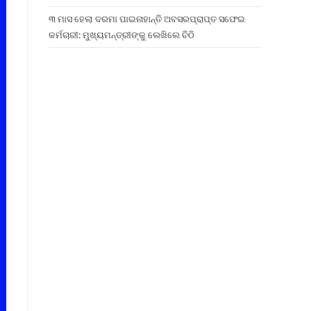
୩ ମାସ ହେଲା ଦରମା ପାଇନାହାନ୍ତି ଅବସରପ୍ରାପ୍ତ ସଫେଇ
କର୍ମଚାରୀ: ମୁଖ୍ୟମନ୍ତ୍ରୀଙ୍କୁ ଲେଖିଲେ ଚିଠି