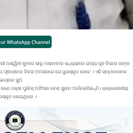
Our WhatsApp Channel
ାରୀ ଅଶ୍ୱିନୀ କୁମାର ସାହୁ। ସୋମବାର ସନ୍ଧ୍ୟାରେ ରାଜ୍ୟ ଗୃହ ବିଭାଗ ତାଙ୍କ
୍ତା ସ୍ଵାଧୀନତା ଦିବସ ଅବସରରେ ସେ ପୁରସ୍କୃତ ହେବେ । ଏହି ସମ୍ମାନଜନକ
ଭେଚ୍ଛାର ସୁଅ
ହୁ ଜଣେ ଦକ୍ଷ ପୁଲିସ୍ ଅଫିସର ବେଶ ସୁନାମ ଅର୍ଜନକରିଛନ୍ତି। ଉଲ୍ଲେଖନୀୟ
ପୁରସ୍କୃତ ହୋଇଥିଲେ ।