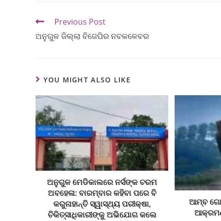
Previous Post
ଅନୁଗୁଳ ଜିଲ୍ଲା ବିଜେପିର ନବକଳେବର
YOU MIGHT ALSO LIKE
ଅନୁଗୁଳ ମେଡିକାଲରେ ନର୍ସଙ୍କ ଚରମ
ଅବହେଳା: ବାରମ୍ବାର କହିବା ପରେ ବି
ଆମ୍ବ ଗୋଟ
କରୁନାହାନ୍ତି ସ୍ୱାସ୍ଥ୍ୟ ପରୀକ୍ଷା,
ଆକ୍ରମଣ
ଚିକିତ୍ସାଧିକାରୀଙ୍କୁ ଅଭିଯୋଗ କଲେ