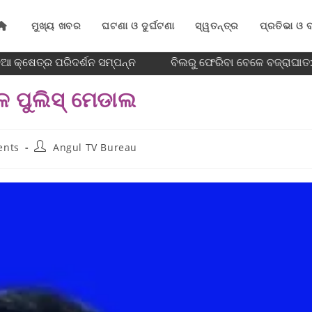
ମୁଖ୍ୟ ଖବର
ଘଟଣା ଓ ଦୁର୍ଘଟଣା
ସ୍ୱତନ୍ତ୍ର
ପ୍ରତିଭା ଓ ବ
ଆ କ୍ଷେତ୍ର ପରିଦର୍ଶନ ସମ୍ପନ୍ନ
ବିଲରୁ ଫେରିବା ବେଳେ ବଜ୍ରାଘାତ: 
ାଳ ପୁଲିସ୍ ମେଡାଲ
ents
Angul TV Bureau