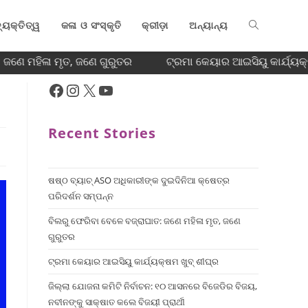
୍ୟକ୍ତିତ୍ୱ
କଳା ଓ ସଂସ୍କୃତି
କ୍ରୀଡ଼ା
ଅନ୍ୟାନ୍ୟ
ଜଣେ ମହିଳା ମୃତ, ଜଣେ ଗୁରୁତର
ଟ୍ରମା କେୟାର ଆଇସିୟୁ କାର୍ଯ୍ୟକ୍ଷ
Recent Stories
ଷଷ୍ଠ ବ୍ୟାଚ୍‌ ASO ଅଧିକାରୀଙ୍କ ଦୁଇଦିନିଆ କ୍ଷେତ୍ର
ପରିଦର୍ଶନ ସମ୍ପନ୍ନ
ବିଲରୁ ଫେରିବା ବେଳେ ବଜ୍ରାଘାତ: ଜଣେ ମହିଳା ମୃତ, ଜଣେ
ଗୁରୁତର
ଟ୍ରମା କେୟାର ଆଇସିୟୁ କାର୍ଯ୍ୟକ୍ଷମ ଖୁବ୍ ଶୀଘ୍ର
ଜିଲ୍ଲା ଯୋଜନା କମିଟି ନିର୍ବାଚନ: ୧୦ ଆସନରେ ବିଜେଡିର ବିଜୟ,
ନବୀନଙ୍କୁ ସାକ୍ଷାତ କଲେ ବିଜୟୀ ପ୍ରାର୍ଥୀ