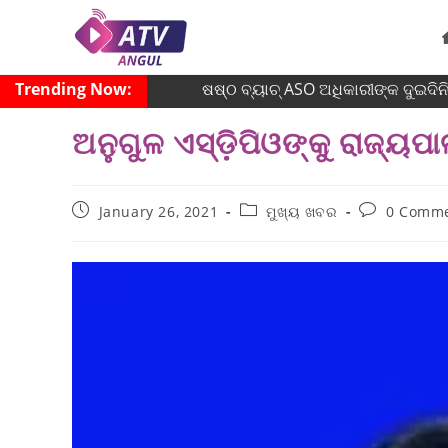
Trending Now:
ଷଷ୍ଠ ବ୍ୟାଚ୍‌ ASO ଅଧିକାରୀଙ୍କ ଦୁଇଦିନି
ଅନୁଗୁଳ ଏସ୍ଡ଼ିପିଓଙ୍କୁ ରାଜ୍ୟପ
January 26, 2021
ମୁଖ୍ୟ ଖବର
0 Comm