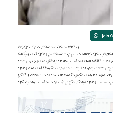
Join 
ଅନୁଗୁଳ: ପୁଲିସ୍ ସେବାରେ ଉଲ୍ଲେଖନୀୟ
କାର୍ଯ୍ୟ ପାଇଁ ପୁରସ୍କୃତ ହେବେ ଅନୁଗୁଳ ଉପଖଣ୍ଡ ପୁଲିସ୍ ଅଧିକ
ନାମକୁ ରାଜ୍ୟପାଳ ପୁଲିସ୍ ମେଡାଲ୍ ପାଇଁ ଘୋଷଣା କରିଛି। ଆସନ
ପୁରସ୍କାର ପାଇଁ ବିବେଚିତ ହେବା ପରେ ଶ୍ରୀ ସାହୁଙ୍କ ପାଖକୁ ଶୁ
ଛୁଟିଛି । ୧୯୯୫ରେ ଏସଆଇ ଭାବରେ ନିଯୁକ୍ତି ପାଇଥିବା ଶ୍ରୀ ସା
ପୁଲିସ୍ ସେବା ପାଇଁ ସେ ଏହାପୂର୍ବରୁ ପୁଲିସ୍ ଡିସ୍କ ପୁରସ୍କାରରେ 