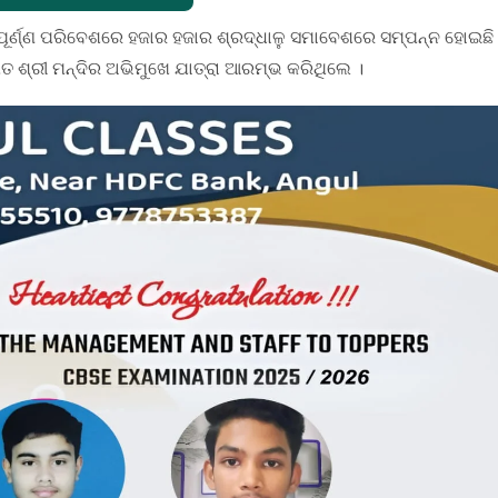
ତିପୂର୍ଣ୍ଣ ପରିବେଶରେ ହଜାର ହଜାର ଶ୍ରଦ୍ଧାଳୁ ସମାବେଶରେ ସମ୍ପନ୍ନ ହୋଇଛି
ଥିତ ଶ୍ରୀ ମନ୍ଦିର ଅଭିମୁଖେ ଯାତ୍ରା ଆରମ୍ଭ କରିଥିଲେ ।