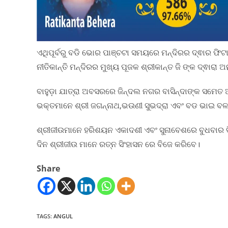
ଏଥିପୂର୍ବରୁ ବଡି ଭୋର ପାଞ୍ଚଟା ସମୟରେ ମନ୍ଦିରର ଦ୍ଵାର ଫ
ନୀତିକାନ୍ତି ମନ୍ଦିରର ମୁଖ୍ୟ ପୂଜକ ଶ୍ରୀକାନ୍ତ ଜି ଙ୍କ ଦ୍ଵାରା 
ବାହୁଡ଼ା ଯାତ୍ରା ଅବସରରେ ଜିନ୍ଦଲ ନଗର ବାସିନ୍ଦାଙ୍କ ସମେତ ଆଖ
ଭକ୍ତମାନେ ଶ୍ରୀ ଜଗନ୍ନାଥ,ଭଉଣୀ ସୁଭଦ୍ରା ଏବଂ ବଡ ଭାଇ ବଳଭ
ଶ୍ରୀଜୀଉମାନେ ହରିଶୟନ ଏକାଦଶୀ ଏବଂ ସୁନାବେଶରେ ବୁଧବାର 
ଦିନ ଶ୍ରୀଜୀଉ ମାନେ ରତ୍ନ ସିଂହାସନ ରେ ବିଜେ କରିବେ।
Share
TAGS
:
ANGUL