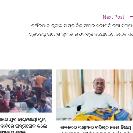
Next Post
ବଅଁରପାଳ ବ୍ଲକ ସାମ୍ବାଦିକ ସଂଘର ସଭାପତି ତଥା ସମ୍ବ
ପ୍ରତିନିଧି ରାଜେଶ କୁମାର ନାୟକଙ୍କ ବିୟୋଗରେ ଶୋକ ସ
ାରେ ଯୁବ ବ୍ୟବସାୟୀ ମୃତ,
 ଦାବିରେ ରାସ୍ତାରୋକ କଲେ
ତାଳଚେର ଗସ୍ତରେ ବରିଷ୍ଠ ନେତା ବିଜୟ
ସ୍ଥାନୀୟ ଲୋକ