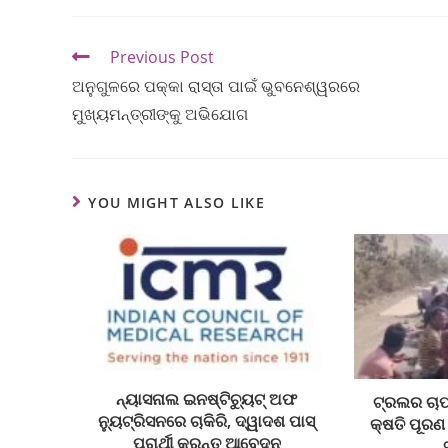
Previous Post
ଅନୁଗୁଳରେ ପକ୍କା ରାସ୍ତା ପାଇଁ ଭୁବନେଶ୍ୱରରେ
ମୁଖ୍ୟମନ୍ତ୍ରୀଙ୍କୁ ଅଭିଯୋଗ
YOU MIGHT ALSO LIKE
ନ୍ୟାସନାଲ ଇନଷ୍ଟିଚ୍ୟୁଟ୍‌ ଅଫ
ଟ୍ରଲର ଚାପ
ନ୍ୟୁଟ୍ରିସନରେ ଚାକିରି, ଦ୍ୱାଦଶ ପାସ୍‌
କ୍ଷତି ପୂରଣ
ପ୍ରାର୍ଥୀ କରନ୍ତୁ ଆବେଦନ