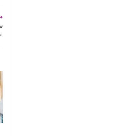
ାଦ
ଭା