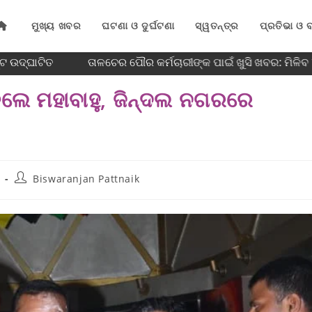
ମୁଖ୍ୟ ଖବର
ଘଟଣା ଓ ଦୁର୍ଘଟଣା
ସ୍ୱତନ୍ତ୍ର
ପ୍ରତିଭା ଓ ବ
ଟ ଉଦ୍ଘାଟିତ
ତାଳଚେର ପୌର କର୍ମଚାରୀଙ୍କ ପାଇଁ ଖୁସି ଖବର: ମିଳିବ
ଡ଼ିଲେ ମହାବାହୁ, ଜିନ୍ଦଲ ନଗରରେ
Biswaranjan Pattnaik