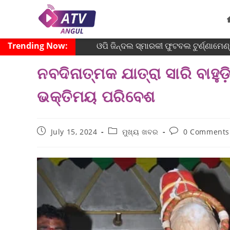
Trending Now:
ଓପି ଜିନ୍ଦଲ ସ୍ମାରକୀ ଫୁଟବଲ ଟୁର୍ଣ୍ଣାମେଣ୍
ନବଦିନାତ୍ମକ ଯାତ୍ରା ସାରି ବାହୁ
ଭକ୍ତିମୟ ପରିବେଶ
July 15, 2024
ମୁଖ୍ୟ ଖବର
0 Comments