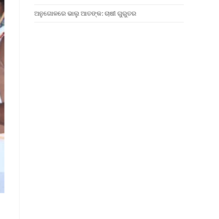
ଅନୁଗୋଳରେ ଭାଲୁ ଆତଙ୍କ: ଚାଷୀ ଗୁରୁତର