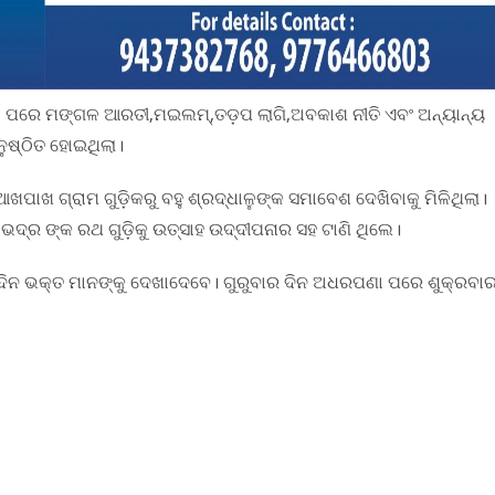
ିଟା ପରେ ମଙ୍ଗଳ ଆରତୀ,ମଇଲମ୍,ତଡ଼ପ ଲାଗି,ଅବକାଶ ନୀତି ଏବଂ ଅନ୍ୟାନ୍ୟ
ଅନୁଷ୍ଠିତ ହୋଇଥିଲା।
ପାଖ ଗ୍ରାମ ଗୁଡ଼ିକରୁ ବହୁ ଶ୍ରଦ୍ଧାଳୁଙ୍କ ସମାବେଶ ଦେଖିବାକୁ ମିଳିଥିଲା।
ଦ୍ର ଙ୍କ ରଥ ଗୁଡ଼ିକୁ ଉତ୍ସାହ ଉଦ୍ଦୀପନାର ସହ ଟାଣି ଥିଲେ।
ଦିନ ଭକ୍ତ ମାନଙ୍କୁ ଦେଖାଦେବେ। ଗୁରୁବାର ଦିନ ଅଧରପଣା ପରେ ଶୁକ୍ରବା