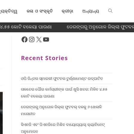
୍ୟକ୍ତିତ୍ୱ
କଳା ଓ ସଂସ୍କୃତି
କ୍ରୀଡ଼ା
ଅନ୍ୟାନ୍ୟ
 ୪.୫୫ କୋଟି ବକେୟା ପାଉଣା
ଡେରଙ୍ଗରୁ ଅନୁଗୋଳ ଜିଲ୍ଲା ଫୁଟବଲ୍
Recent Stories
ଓପି ଜିନ୍ଦଲ ସ୍ମାରକୀ ଫୁଟବଲ ଟୁର୍ଣ୍ଣାମେଣ୍ଟ ଉଦ୍ଘାଟିତ
ତାଳଚେର ପୌର କର୍ମଚାରୀଙ୍କ ପାଇଁ ଖୁସି ଖବର: ମିଳିବ ୪.୫୫
କୋଟି ବକେୟା ପାଉଣା
ଡେରଙ୍ଗରୁ ଅନୁଗୋଳ ଜିଲ୍ଲା ଫୁଟବଲ୍ ଦଳକୁ ୬ ଖେଳାଳି
ମନୋନୀତ
ସିଏନଜି ଏବଂ ପିଏନଜିରେ ମିଶିବ ବାୟୋଗ୍ୟାସ୍: କ୍ୟାବିନେଟ୍
ଅନୁମୋଦନ