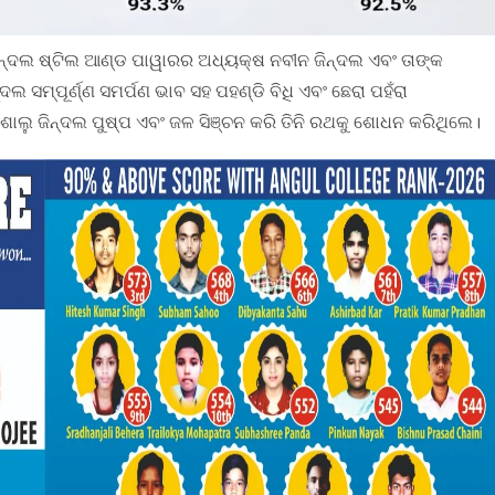
ିନ୍ଦଲ ଷ୍ଟିଲ ଆଣ୍ଡ ପାୱାରର ଅଧ୍ୟକ୍ଷ ନବୀନ ଜିନ୍ଦଲ ଏବଂ ତାଙ୍କ
 ସମ୍ପୂର୍ଣ୍ଣ ସମର୍ପଣ ଭାବ ସହ ପହଣ୍ଡି ବିଧି ଏବଂ ଛେରା ପହଁରା
ଶାଲୁ ଜିନ୍ଦଲ ପୁଷ୍ପ ଏବଂ ଜଳ ସିଞ୍ଚନ କରି ତିନି ରଥକୁ ଶୋଧନ କରିଥିଲେ।