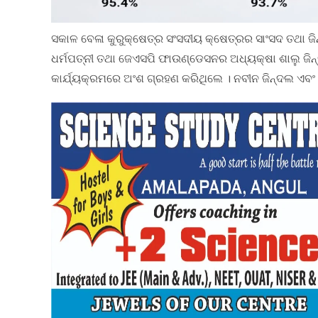
ସକାଳ ବେଳା କୁରୁକ୍ଷେତ୍ର ସଂସଦୀୟ କ୍ଷେତ୍ରର ସାଂସଦ ତଥା ଜ
ଧର୍ମପତ୍ନୀ ତଥା ଜେଏସପି ଫାଉଣ୍ଡେସନର ଅଧ୍ୟକ୍ଷା ଶାଲୁ ଜିନ୍ଦଲ
କାର୍ଯ୍ୟକ୍ରମରେ ଅଂଶ ଗ୍ରହଣ କରିଥିଲେ । ନବୀନ ଜିନ୍ଦଲ ଏବଂ 