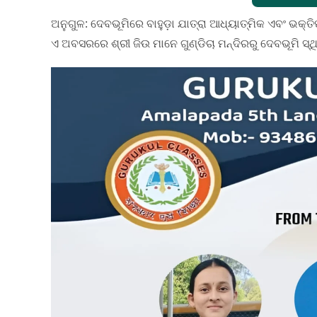
ଅନୁଗୁଳ: ଦେବଭୂମିରେ ବାହୁଡ଼ା ଯାତ୍ରା ଆଧ୍ୟାତ୍ମିକ ଏବଂ ଭକ୍
ଏ ଅବସରରେ ଶ୍ରୀ ଜିଉ ମାନେ ଗୁଣ୍ଡିଚା ମନ୍ଦିରରୁ ଦେବଭୂମି ସ୍