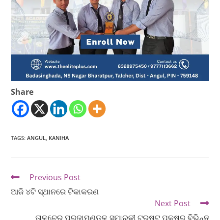
Share
TAGS
:
ANGUL
,
KANIHA
Previous Post
ଆଜି ୪ଟି ସ୍ଥାନରେ ଟିକାକରଣ
Next Post
ତାଳଚେର ପ୍ରଜାମଣ୍ଡଳ ସ୍ମାରକୀ ଟ୍ରଷ୍ଟ୍ ପକ୍ଷରୁ ବିଭିନ୍ନ