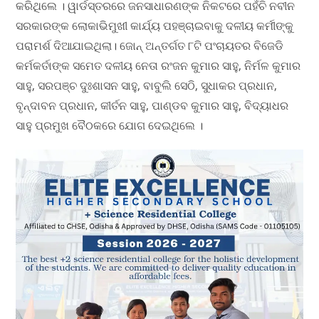
କରିଥିଲେ । ୱାର୍ଡସ୍ତରରେ ଜନସାଧାରଣଙ୍କ ନିକଟରେ ପହଁଚି ନବୀନ
ସରକାରଙ୍କ ଲୋକାଭିମୁଖୀ କାର୍ଯ୍ୟ ପହଞ୍ଚାଇବାକୁ ଦଳୀୟ କର୍ମୀଙ୍କୁ
ପରାମର୍ଶ ଦିଆଯାଇଥିଲା। ଜୋନ୍‌ ଅନ୍ତର୍ଗତ ୮ଟି ପଂଚାୟତର ବିଜେଡି
କର୍ମକର୍ତାଙ୍କ ସମେତ ଦଳୀୟ ନେତା ରଂଜନ କୁମାର ସାହୁ, ନିର୍ମଳ କୁମାର
ସାହୁ, ସରପଞ୍ଚ ଦୁଃଶାସନ ସାହୁ, ବାବୁଲି ସେଠି, ସୁଧାକର ପ୍ରଧାନ,
ବୃନ୍ଦାବନ ପ୍ରଧାନ, କୀର୍ତନ ସାହୁ, ପାଣ୍ଡବ କୁମାର ସାହୁ, ବିଦ୍ୟାଧର
ସାହୁ ପ୍ରମୁଖ ବୈଠକରେ ଯୋଗ ଦେଇଥିଲେ ।