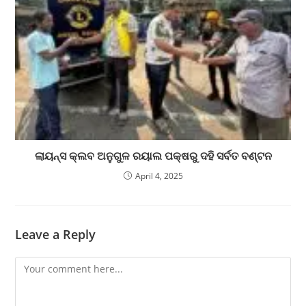
ଲାୟନ୍ସ କ୍ଲବ ଅନୁଗୁଳ ରୟାଲ ପକ୍ଷରୁ ଦହି ସର୍ବତ ବଣ୍ଟନ
April 4, 2025
Leave a Reply