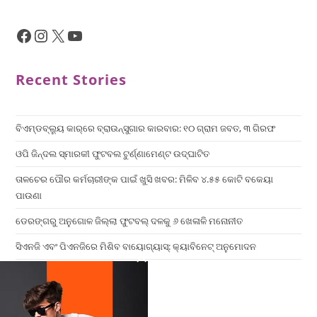
Recent Stories
ବିଏମ୍‌ଡବ୍ଲ୍ୟୁ କାର୍‌ରେ ବ୍ରାଉନ୍‌ସୁଗାର କାରବାର: ୧୦ ଗ୍ରାମ ଜବତ, ୩ ଗିରଫ
ଓପି ଜିନ୍ଦଲ ସ୍ମାରକୀ ଫୁଟବଲ ଟୁର୍ଣ୍ଣାମେଣ୍ଟ ଉଦ୍ଘାଟିତ
ତାଳଚେର ପୌର କର୍ମଚାରୀଙ୍କ ପାଇଁ ଖୁସି ଖବର: ମିଳିବ ୪.୫୫ କୋଟି ବକେୟା
ପାଉଣା
ଡେରଙ୍ଗରୁ ଅନୁଗୋଳ ଜିଲ୍ଲା ଫୁଟବଲ୍ ଦଳକୁ ୬ ଖେଳାଳି ମନୋନୀତ
ସିଏନଜି ଏବଂ ପିଏନଜିରେ ମିଶିବ ବାୟୋଗ୍ୟାସ୍: କ୍ୟାବିନେଟ୍ ଅନୁମୋଦନ
×