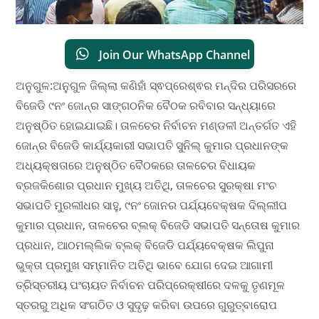
Join Our WhatsApp Channel
ଅନୁଗୁଳ:ଅନୁଗୁଳ ଜିଲ୍ଲା କଣିହାଁ ସ୍ଵପ୍ରେଶ୍ଵର ମନ୍ଦିର ପରିସରରେ
ବିଜେଡି ୯ନଂ ଜୋନ୍‌ର ସାଙ୍ଗଠନିକ ବୈଠକ ରବିବାର ସନ୍ଧ୍ୟାରେ
ଅନୁଷ୍ଠିତ ହୋଇଯାଇଛି। ତାଳଚେର ନିର୍ବାଚନ ମଣ୍ଡଳୀ ଅନ୍ତର୍ଗତ ଏହି
ଜୋନ୍‌ର ବିଜେଡି କାର୍ଯ୍ୟକାରୀ ସଭାପତି ସୁନିଲ୍ କୁମାର ପ୍ରଧାନଙ୍କ
ଅଧ୍ୟକ୍ଷତାରେ ଅନୁଷ୍ଠିତ ବୈଠକରେ ତାଳଚେର ବିଧାୟକ
ବ୍ରଜକିଶୋର ପ୍ରଧାନ ମୁଖ୍ୟ ଅତିଥି, ତାଳଚେର ସୁରକ୍ଷା ମଂଚ
ସଭାପତି ମୁରଲୀଧର ସାହୁ, ୯ନଂ ଜୋନର ପର୍ଯ୍ୟବେକ୍ଷକ ଦିଲ୍ଲୀପ
କୁମାର ପ୍ରଧାନ, ତାଳଚେର ବ୍ଲକ୍ ବିଜେଡି ସଭାପତି ସନ୍ତୋଷ କୁମାର
ପ୍ରଧାନ, ଆଠମଲ୍ଲିକ ବ୍ଲକ୍ ବିଜେଡି ପର୍ଯ୍ୟବେକ୍ଷକ ଲିପୁନା
ଭୁକ୍ତା ପ୍ରମୁଖ ସମ୍ମାନିତ ଅତିଥି ଭାବେ ଯୋଗ ଦେଇ ଆଗାମୀ
ତ୍ରିସ୍ତରୀୟ ପଂଚାୟତ ନିର୍ବାଚନ ପରିପ୍ରେକ୍ଷୀରେ ଦଳକୁ ତୃଣମୂଳ
ସ୍ତରରୁ ଅଧିକ ସଂଗଠିତ ଓ ସୁଦୃଢ଼ କରିବା ଉପରେ ଗୁରୁତ୍ବାରୋପ