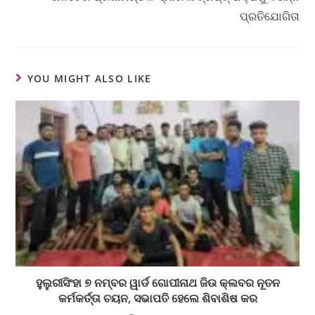
ପ୍ରତିଯୋଗିତା
YOU MIGHT ALSO LIKE
ହୁଲୁରୀସିଂହା ୭ ନମ୍ବର ୱାର୍ଡ ଗୋପୀନାଥ ଜିଉ କ୍ଲବର ନୂତନ
କର୍ମକର୍ତ୍ତା ଚୟନ, ସଭାପତି ହେଲେ ଶିବାଶିଷ କର