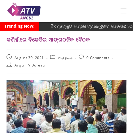
Trending Now:
ବିଏମ୍‌ଡବ୍ଲ୍ୟୁ କାର୍‌ରେ ବ୍ରାଉନ୍‌ସୁଗାର କାରବାର: 
କଣିହାଁରେ ବିଜେଡିର ସାଙ୍ଗଠନିକ ବୈଠକ
August 30, 2021
ଅନ୍ୟାନ୍ୟ
0 Comments
Angul TV Bureau