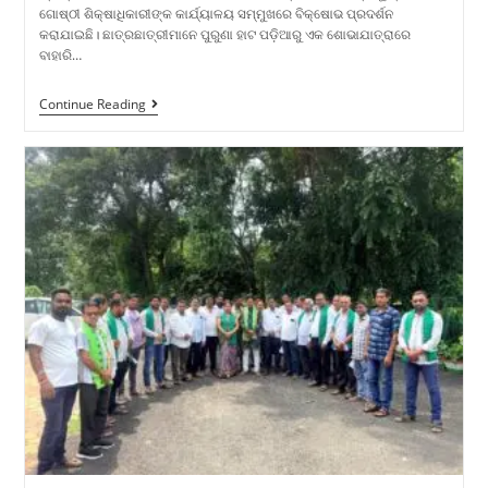
ଗୋଷ୍ଠୀ ଶିକ୍ଷାଧିକାରୀଙ୍କ କାର୍ଯ୍ୟାଳୟ ସମ୍ମୁଖରେ ବିକ୍ଷୋଭ ପ୍ରଦର୍ଶନ
କରାଯାଇଛି। ଛାତ୍ରଛାତ୍ରୀମାନେ ପୁରୁଣା ହାଟ ପଡ଼ିଆରୁ ଏକ ଶୋଭାଯାତ୍ରାରେ
ବାହାରି…
Continue Reading