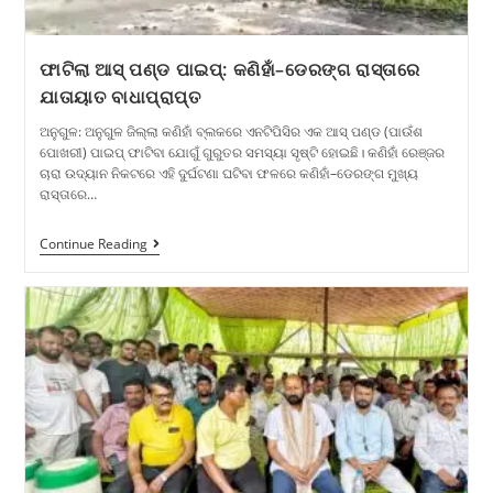
ଫାଟିଲା ଆସ୍ ପଣ୍ଡ ପାଇପ୍: କଣିହାଁ–ଡେରଙ୍ଗ ରାସ୍ତାରେ
ଯାତାୟାତ ବାଧାପ୍ରାପ୍ତ
ଅନୁଗୁଳ: ଅନୁଗୁଳ ଜିଲ୍ଲା କଣିହାଁ ବ୍ଲକରେ ଏନଟିପିସିର ଏକ ଆସ୍ ପଣ୍ଡ (ପାଉଁଶ
ପୋଖରୀ) ପାଇପ୍ ଫାଟିବା ଯୋଗୁଁ ଗୁରୁତର ସମସ୍ୟା ସୃଷ୍ଟି ହୋଇଛି। କଣିହାଁ ରେଞ୍ଜର
ଚାରା ଉଦ୍ୟାନ ନିକଟରେ ଏହି ଦୁର୍ଘଟଣା ଘଟିବା ଫଳରେ କଣିହାଁ–ଡେରଙ୍ଗ ମୁଖ୍ୟ
ରାସ୍ତାରେ…
Continue Reading