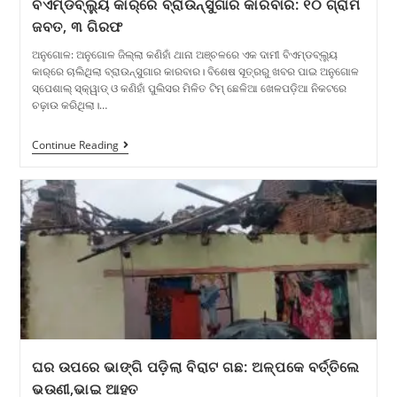
ବିଏମ୍‌ଡବ୍ଲ୍ୟୁ କାର୍‌ରେ ବ୍ରାଉନ୍‌ସୁଗାର କାରବାର: ୧୦ ଗ୍ରାମ
ଜବତ, ୩ ଗିରଫ
ଅନୁଗୋଳ: ଅନୁଗୋଳ ଜିଲ୍ଲା କଣିହାଁ ଥାନା ଅଞ୍ଚଳରେ ଏକ ଦାମୀ ବିଏମ୍‌ଡବ୍ଲ୍ୟୁ
କାର୍‌ରେ ଚାଲିଥିଲା ବ୍ରାଉନ୍‌ସୁଗାର କାରବାର। ବିଶେଷ ସୂତ୍ରରୁ ଖବର ପାଇ ଅନୁଗୋଳ
ସ୍ପେଶାଲ୍‌ ସ୍କ୍ୱାଡ୍‌ ଓ କଣିହାଁ ପୁଲିସର ମିଳିତ ଟିମ୍‌ ଛେଳିଆ ଖେଳପଡ଼ିଆ ନିକଟରେ
ଚଢ଼ାଉ କରିଥିଲା।…
Continue Reading
ଘର ଉପରେ ଭାଙ୍ଗି ପଡ଼ିଲା ବିରାଟ ଗଛ: ଅଳ୍ପକେ ବର୍ତ୍ତିଲେ
ଭଉଣୀ,ଭାଇ ଆହତ