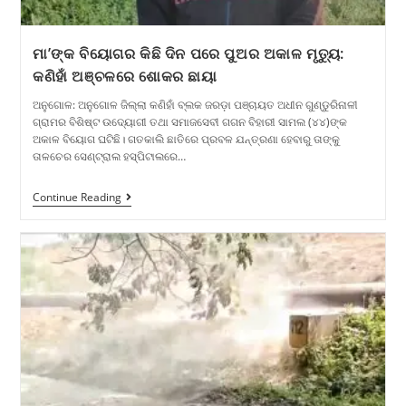
ମା’ଙ୍କ ବିୟୋଗର କିଛି ଦିନ ପରେ ପୁଅର ଅକାଳ ମୃତ୍ୟୁ:
କଣିହାଁ ଅଞ୍ଚଳରେ ଶୋକର ଛାୟା
​ଅନୁଗୋଳ: ଅନୁଗୋଳ ଜିଲ୍ଲା କଣିହାଁ ବ୍ଲକ ଜରଡ଼ା ପଞ୍ଚାୟତ ଅଧୀନ ଗୁଣ୍ଡୁରିନାଳୀ
ଗ୍ରାମର ବିଶିଷ୍ଟ ଉଦ୍ୟୋଗୀ ତଥା ସମାଜସେବୀ ଗଗନ ବିହାରୀ ସାମଲ (୪୪)ଙ୍କ
ଅକାଳ ବିୟୋଗ ଘଟିଛି। ଗତକାଲି ଛାତିରେ ପ୍ରବଳ ଯନ୍ତ୍ରଣା ହେବାରୁ ତାଙ୍କୁ
ତାଳଚେର ସେଣ୍ଟ୍ରାଲ ହସ୍ପିଟାଲରେ…
Continue Reading