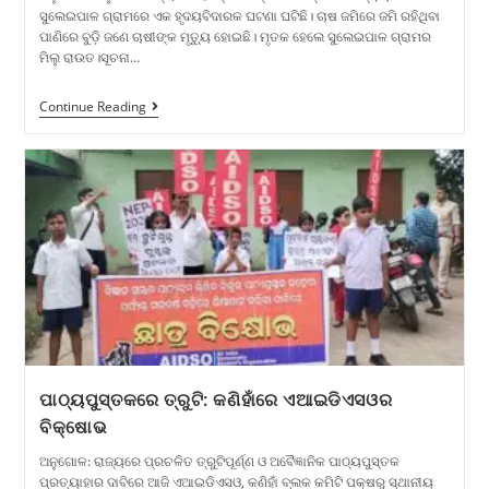
ସୁଲେଇପାଳ ଗ୍ରାମରେ ଏକ ହୃଦୟବିଦାରକ ଘଟଣା ଘଟିଛି। ଚାଷ ଜମିରେ ଜମି ରହିଥିବା
ପାଣିରେ ବୁଡ଼ି ଜଣେ ଚାଷୀଙ୍କ ମୃତ୍ୟୁ ହୋଇଛି। ମୃତକ ହେଲେ ସୁଲେଇପାଳ ଗ୍ରାମର
ମିଲୁ ରାଉତ।​ସୂଚନା…
Continue Reading
ପାଠ୍ୟପୁସ୍ତକରେ ତ୍ରୁଟି: କଣିହାଁରେ ଏଆଇଡିଏସଓର
ବିକ୍ଷୋଭ
ଅନୁଗୋଳ: ରାଜ୍ୟରେ ପ୍ରଚଳିତ ତ୍ରୁଟିପୂର୍ଣ୍ଣ ଓ ଅବୈଜ୍ଞାନିକ ପାଠ୍ୟପୁସ୍ତକ
ପ୍ରତ୍ୟାହାର ଦାବିରେ ଆଜି ଏଆଇଡିଏସଓ, କଣିହାଁ ବ୍ଲକ କମିଟି ପକ୍ଷରୁ ସ୍ଥାନୀୟ