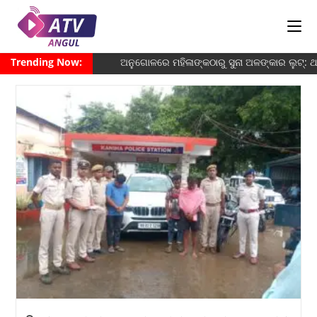
Trending Now:
ଅନୁଗୋଳରେ ମହିଳାଙ୍କଠାରୁ ସୁନା ଅଳଙ୍କାର ଲୁଟ୍: 