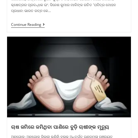
କ୍ଷେତ୍ରର ପ୍ରବନ୍ଧକ ଇଂ. ଦିନେଶ କୁମାର ମାଳିଙ୍କ ରଚିତ 'ପବିତ୍ର ମୋହନ
ପ୍ରଧାନ: ଭାରତ ରତ୍ନ କେ…
Continue Reading
ଚାଷ ଜମିରେ ଜମିଥିବା ପାଣିରେ ବୁଡ଼ି ଚାଷୀଙ୍କ ମୃତ୍ୟୁ
​ଅନୁଗୋଳ: ଅନୁଗୋଳ ଜିଲ୍ଲା କଣିହାଁ ବ୍ଲକ ଅନ୍ତର୍ଗତ ଗଣ୍ଡମଳା ପଞ୍ଚାୟତ