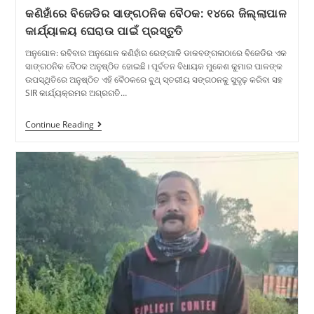
କଣିହାଁରେ ବିଜେଡିର ସାଙ୍ଗଠନିକ ବୈଠକ: ୧୪ରେ ଜିଲ୍ଲାପାଳ
କାର୍ଯ୍ୟାଳୟ ଘେରାଉ ପାଇଁ ପ୍ରସ୍ତୁତି
ଅନୁଗୋଳ: ରବିବାର ଅନୁଗୋଳ କଣିହାଁର ରେଙ୍ଗାଳି ଡାକବଙ୍ଗଳାଠାରେ ବିଜେଡିର ଏକ
ସାଙ୍ଗଠନିକ ବୈଠକ ଅନୁଷ୍ଠିତ ହୋଇଛି। ପୂର୍ବତନ ବିଧାୟକ ମୁକେଶ କୁମାର ପାଳଙ୍କ
ଉପସ୍ଥିତିରେ ଅନୁଷ୍ଠିତ ଏହି ବୈଠକରେ ବୁଥ୍ ସ୍ତରୀୟ ସଙ୍ଗଠନକୁ ସୁଦୃଢ଼ କରିବା ସହ
SIR କାର୍ଯ୍ୟକ୍ରମର ଅଗ୍ରଗତି…
Continue Reading