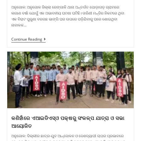
ଅନୁଗୋଳ: ଅନୁଗୋଳ ଜିଲ୍ଲା ରେଙ୍ଗାଳି ଥାନା ଅନ୍ତର୍ଗତ ପୋଡ଼ାଗଡ଼ ଗ୍ରାମରେ
ଲଗାଣ ବର୍ଷା ଯୋଗୁଁ ଏକ ଅଭାବନୀୟ ଘଟଣା ଘଟିଛି। ତାରିଣୀ ମନ୍ଦିର ନିକଟରେ ଥିବା
ଏକ ବିରାଟ ପୁରୁଣା ବରଗଛ ଭାଙ୍ଗି ଘର ଉପରେ ପଡ଼ିଯିବାରୁ ଘରେ ଶୋଇଥିବା
ନାବାଳକ…
Continue Reading
କଣିହାଁରେ ଏଆଇଡିଏସ୍ଓ ପକ୍ଷରୁ ସଂକଳ୍ପ ଯାତ୍ରା ଓ ସଭା
ଆୟୋଜିତ
ଅନୁଗୋଳ: ଦିଲ୍ଲୀର ଛାତ୍ର-ଯୁବ ଆନ୍ଦୋଳନ ଓ ଦେଶବ୍ୟାପୀ ଚାପର ପ୍ରଭାବରେ