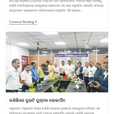
କେନ୍ଦ୍ର ଶିକ୍ଷାମନ୍ତ୍ରୀଙ୍କ ଇସ୍ତଫା ଦାବି ପ୍ରସଙ୍ଗରେ ଏଆଇଡିଏସ୍ଓ ପକ୍ଷରୁ
କଣିହାଁ ମହାବିଦ୍ୟାଳୟ ସମ୍ମୁଖରେ ସୋମବାର ଏକ ସଭା ଅନୁଷ୍ଠିତ ହୋଇଛି। ସଂଗଠକ
ସତ୍ୟବ୍ରତ ପ୍ରଧାନଙ୍କ ପରିଚାଳନାରେ ଅନୁଷ୍ଠିତ ଏହି ସଭାରେ…
Continue Reading
କଣିହାଁରେ ଦୁଇଟି ପୁସ୍ତକ ଲୋକାର୍ପିତ
ଅନୁଗୋଳ: ଅନୁଗୋଳ ଜିଲ୍ଲା କଣିହାଁ କୋଇଲା କ୍ଷେତ୍ର ସଭାଗୃହରେ ରବିବାର ଏକ
ଗରିମାମୟ ଉତ୍ସବରେ ଦୁଇଟି ପୁସ୍ତକ ଲୋକାର୍ପିତ ହୋଇଛି। କଣିହାଁ କୋଇଲା