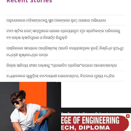
Recent Stories
ଅନୁଗୋଳରେ ମହିଳାଙ୍କଠାରୁ ସୁନା ଅଳଙ୍କାର ଲୁଟ୍: ଥାନାରେ ଅଭିଯୋଗ
ଟାଟା ଷ୍ଟିଲ ଗେଟ୍ ସମ୍ମୁଖରେ ଧାରଣା ପ୍ରତ୍ୟାହୃତ: ମୃତ ଶ୍ରମିକଙ୍କ ପରିବାରକୁ
୧୭ ଲକ୍ଷ କ୍ଷତିପୂରଣ ଓ ନିଃସର୍ତ୍ତ ନିଯୁକ୍ତି
ପଞ୍ଜିକରଣ ସମୟରେ ଆଗ୍ରିଷ୍ଟାକ୍ ଆଇଡି ବାଧ୍ୟତାମୂଳକ ନୁହେଁ, ନିଶ୍ଚିନ୍ତ ହୁଅନ୍ତୁ:
ମନ୍ତ୍ରୀ କୃଷ୍ଣଚନ୍ଦ୍ର ପାତ୍ର
ଜିଲ୍ଲା ସାହିତ୍ୟ ସଂସଦ ପକ୍ଷରୁ “ପ୍ରଭାବିତ ପ୍ରତିଭା”ଉପରେ ଆଲୋଚନାଚକ୍ର
ବନ୍ୟାଜଳରେ ଭୁଶୁଡ଼ିଲା ବାଟବାୟାଣୀ ଭୋଗମଣ୍ଡପ, ବିପଦରେ ମୁଖ୍ୟ ମନ୍ଦିର
×
Home
Contact us
Our Team
Privacy Policy
Terms & Conditions
Copyright 2026 - ATV Angul All Rights Reserved