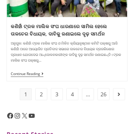
କଣିହାଁ ଟ୍ରକ ମାଲିକ ସଂଘ ଧାରଣାରେ ସାମିଲ ହେଲେ
ତାଳଚେର ବିଧାୟକ, ଦାବିକୁ ଜଣାଇଲେ ଦୃଢ଼ ସମର୍ଥନ
ଅନୁଗୁଳ: କଣିହାଁ ଟ୍ରକ ମାଲିକ ସଂଘ ଓ ମିଳିତ କ୍ରିୟାନୁଷ୍ଠାନ କମିଟି ପକ୍ଷରୁ ଆଜି
କଣିହାଁ ଠାରେ ଆୟୋଜିତ ପ୍ରତିବାଦ ସଭାରେ ତାଳଚେର ବିଧାୟକ ବ୍ରଜକିଶୋର
ପ୍ରଧାନ ଯୋଗଦେଇ ଆନ୍ଦୋଳନକାରୀଙ୍କ ଦାବିକୁ ଦୃଢ଼ ସମର୍ଥନ ଜଣାଇଛନ୍ତି। ଟ୍ରକ
ମାଲିକ ସଂଘ ପକ୍ଷରୁ…
Continue Reading
1
2
3
4
…
26