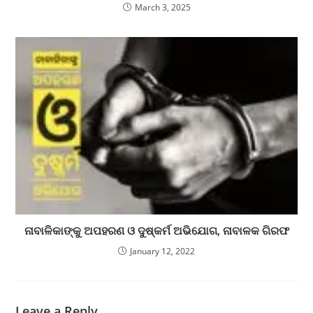
March 3, 2025
ନାବାଳିକାଙ୍କୁ ଅପହରଣ ଓ ଦୁଷ୍କର୍ମ ଅଭିଯୋଗ, ନାବାଳକ ଗିରଫ
January 12, 2022
Leave a Reply