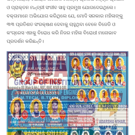
ଓ ପ୍ରାକ୍ତନ ମନ୍ତ୍ରୀ ସଂଜୀବ ସାହୁ ପ୍ରମୁଖ ଯୋଗଦେଇଥିଲେ।
ବକ୍ତାମାନେ ଅଭିଯୋଗ କରିଥିଲେ ଯେ, ମୋଦି ସରକାର ମହିଳାଙ୍କୁ
୩୩ ପ୍ରତିଶତ ସଂରକ୍ଷଣ ଦେବାକୁ ଚାହୁଥିବା ବେଳେ ବିଜେଡି ଓ
କଂଗ୍ରେସ ଏହାକୁ ବିରୋଧ କରି ନିଜର ମହିଳା ବିରୋଧୀ ମନୋଭାବ
ପ୍ରଦର୍ଶନ କରିଛନ୍ତି।