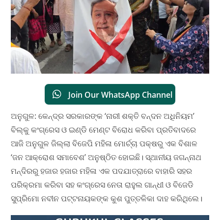
Join Our WhatsApp Channel
ଅନୁଗୁଳ: କେନ୍ଦ୍ର ସରକାରଙ୍କ ‘ନାରୀ ଶକ୍ତି ବନ୍ଦନ ଅଧିନିୟମ’
ବିଲ୍‌କୁ କଂଗ୍ରେସ ଓ ଇଣ୍ଡି ମେଣ୍ଟ ବିରୋଧ କରିବା ପ୍ରତିବାଦରେ
ଆଜି ଅନୁଗୁଳ ଜିଲ୍ଲା ବିଜେପି ମହିଳା ମୋର୍ଚ୍ଚା ପକ୍ଷରୁ ଏକ ବିଶାଳ
‘ଜନ ଆକ୍ରୋଶ ସମାବେଶ’ ଅନୁଷ୍ଠିତ ହୋଇଛି। ସ୍ଥାନୀୟ ଜଗନ୍ନାଥ
ମନ୍ଦିରରୁ ହଜାର ହଜାର ମହିଳା ଏକ ପଦଯାତ୍ରାରେ ବାହାରି ସହର
ପରିକ୍ରମା କରିବା ସହ କଂଗ୍ରେସ ନେତା ରାହୁଲ ଗାନ୍ଧୀ ଓ ବିଜେଡି
ସୁପ୍ରିମୋ ନବୀନ ପଟ୍ଟନାୟକଙ୍କ କୁଶ ପୁତ୍ତଳିକା ଦାହ କରିଥିଲେ।