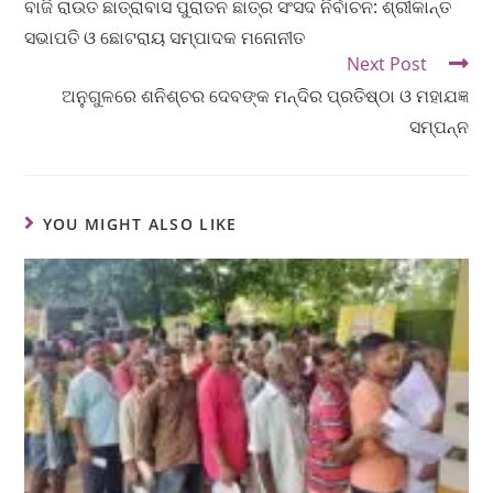
ବାଜି ରାଉତ ଛାତ୍ରାବାସ ପୁରାତନ ଛାତ୍ର ସଂସଦ ନିର୍ବାଚନ: ଶ୍ରୀକାନ୍ତ
ସଭାପତି ଓ ଛୋଟରାୟ ସମ୍ପାଦକ ମନୋନୀତ
Next Post
ଅନୁଗୁଳରେ ଶନିଶ୍ଚର ଦେବଙ୍କ ମନ୍ଦିର ପ୍ରତିଷ୍ଠା ଓ ମହାଯଜ୍ଞ
ସମ୍ପନ୍ନ
YOU MIGHT ALSO LIKE