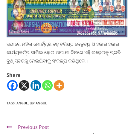
ସଭାରେ ମହିଳା ମୋର୍ଚ୍ଚାର ବହୁ ବରିଷ୍ଠ ନେତୃତ୍ୱ ଓ ହଜାର ହଜାର
କାର୍ଯ୍ୟକର୍ତ୍ତା ସାମିଲ ହୋଇ ଆଗାମୀ ଦିନରେ ଏହି ଲଢ଼େଇକୁ ପ୍ରତି
ବୁଥ୍ ସ୍ତରକୁ ନେଇଯିବାକୁ ସଂକଳ୍ପ କରିଥିଲେ।
Share
TAGS
:
ANGUL
,
BJP ANGUL
Previous Post