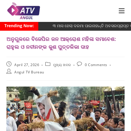
Trending Now:
୩ ମାସ ହେଲା ଦରମା ପାଇନାହାନ୍ତି ଅବସରପ୍ରାପ୍ତ ସଫ
ଅନୁଗୁଳରେ ବିଜେପିର ଜନ ଆକ୍ରୋଶ ମହିଳା ସମାବେଶ:
ରାହୁଲ ଓ ନବୀନଙ୍କ କୁଶ ପୁତ୍ତଳିକା ଦାହ
April 27, 2026
ମୁଖ୍ୟ ଖବର
0 Comments
Angul TV Bureau