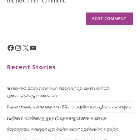
the next time I comment.
Recent Stories
୩ ମାସ ହେଲା ଦରମା ପାଇନାହାନ୍ତି ଅବସରପ୍ରାପ୍ତ ସଫେଇ କର୍ମଚାରୀ:
ମୁଖ୍ୟମନ୍ତ୍ରୀଙ୍କୁ ଲେଖିଲେ ଚିଠି
ଜିନ୍ଦଲ ଫାଉଣ୍ଡେସନର ରକ୍ତଦାନ ଶିବିର ଆୟୋଜିତ: ୪୬୦ ୟୁନିଟ୍ ରକ୍ତ ସଂଗୃହୀତ
ମନ୍ଦିରରେ ନାବାଳିକାଙ୍କୁ ଦୁଷ୍କର୍ମ: ପୂଜକଙ୍କୁ ଆଜୀବନ କାରାଦଣ୍ଡ
ଜିଲ୍ଲାସ୍ତରୀୟ ‘ନଶାମୁକ୍ତ ଯୁବା ବିକଶିତ ଭାରତ’ ପ୍ରତିଯୋଗିତା ଅନୁଷ୍ଠିତ