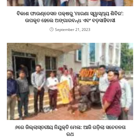
ବିକାଶ ଫାଉଣ୍ଡେସନ ପକ୍ଷରୁ ‘ମାଗଣା ସ୍ୱାସ୍ଥ୍ୟ ଶିବିର’:
ଉପକୃତ ହେଲେ ଅଙ୍ଗାରବନ୍ଧ ଏବଂ ବଡ଼ସାହିବାସୀ
September 21, 2023
୬ରେ ଜିଲ୍ଲାସ୍ତରୀୟ ନିଯୁକ୍ତି ମେଳା: ଆଜି ଗଡ଼ିଲା ସଚେତନତା
ରଥ