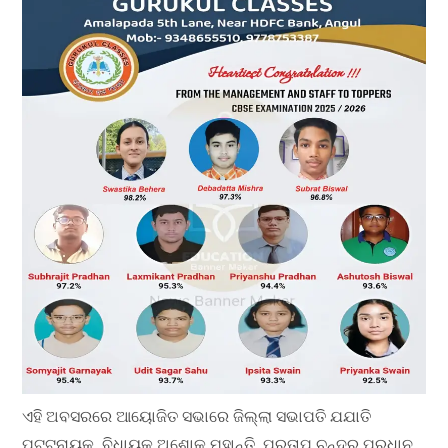
ଏହି ଅବସରରେ ଆୟୋଜିତ ସଭାରେ ଜିଲ୍ଲା ସଭାପତି ଯଯାତି
ପଟ୍ଟନାୟକ, ବିଧାୟକ ଅଶୋକ ମହାନ୍ତି, ପ୍ରତାପ ଚନ୍ଦ୍ର ପ୍ରଧାନ