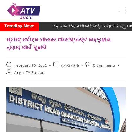
Trending Now:
ଅନୁଗୋଳ ଜିଲ୍ଲା ବିଜେଡି କାର୍ଯ୍ୟାଳୟରେ ବିଶ୍ୱ ଆଦି
ଷ୍ଟାଫ୍ ନର୍ସଙ୍କ ମାଡ଼ରେ ଆଟେଣ୍ଡାଣ୍ଟ ଲହୁଲୁହାଣ,
ନ୍ୟାୟ ପାଇଁ ଗୁହାରି
February 16, 2025
ମୁଖ୍ୟ ଖବର
0 Comments
Angul TV Bureau