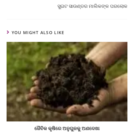
ସୁଇଟ ସାଉଣ୍ଡର ମାଲିକଙ୍କ ପରଲୋକ
YOU MIGHT ALSO LIKE
ଜୈବିକ କୃଷିରେ ଅନୁଗୁଳକୁ ଅଣଦେଖା