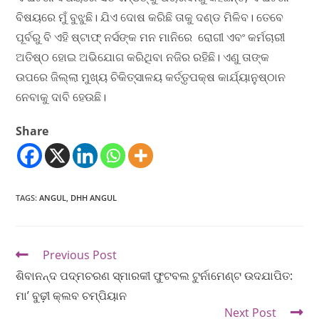
ବିଷୟରେ ମୁଁ ବୁଝୁଛି। ଯିଏ ଦୋଷ କରିଛି ତାକୁ ଦଣ୍ଡ ମିଳିବ। ତେବେ
ପୂର୍ବରୁ ବି ଏହି ଷ୍ଟାଫ୍ ନର୍ସଙ୍କ ମନ ମାନିରେ ରୋଗୀ ଏବଂ କର୍ମଚାରୀ
ଅତିଷ୍ଠ ହୋଇ ଅଭିଯୋଗ କରିଥିବା ନଜିର ରହିଛି। ଏଣୁ ତାଙ୍କ
ଉପରେ ଜିଲ୍ଲା ମୁଖ୍ୟ ଚିକିତ୍ସାଳୟ କର୍ତ୍ତୃପକ୍ଷ କାର୍ଯ୍ୟାନୁଷ୍ଠାନ
ନେବାକୁ ଦାବି ହେଉଛି।
Share
TAGS
:
ANGUL
,
DHH ANGUL
Previous Post
ଶିବାନନ୍ଦ ପଦ୍ମଚରଣ ସ୍ମାରକୀ ଫୁଟବଲ ଟୁର୍ନାମେଣ୍ଟ ଉଦଯାପିତ:
ମା’ ବୁଢ଼ୀ କ୍ଲବ ଚମ୍ପିୟାନ
Next Post