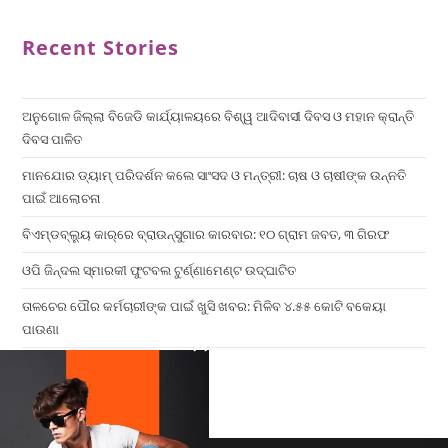
Recent Stories
ଅନୁଗୋଳ ଜିଲ୍ଲା ବିଜେଡି କାର୍ଯ୍ୟାଳୟରେ ବିଶ୍ୱ ଆଦିବାସୀ ଦିବସ ଓ ମହାନ କ୍ରାନ୍ତି
ଦିବସ ପାଳିତ
ମାନଯୋର ଡ୍ୟାମ୍ ପରିଦର୍ଶନ କଲେ ସାଂସଦ ଓ ମନ୍ତ୍ରୀ: ଚାଷ ଓ ଚାଷୀଙ୍କ ଉନ୍ନତି
ପାଇଁ ଆଲୋଚନା
ବିଏମ୍‌ଡବ୍ଲ୍ୟୁ କାର୍‌ରେ ବ୍ରାଉନ୍‌ସୁଗାର କାରବାର: ୧୦ ଗ୍ରାମ ଜବତ, ୩ ଗିରଫ
ଓପି ଜିନ୍ଦଲ ସ୍ମାରକୀ ଫୁଟବଲ ଟୁର୍ଣ୍ଣାମେଣ୍ଟ ଉଦ୍ଘାଟିତ
ତାଳଚେର ପୌର କର୍ମଚାରୀଙ୍କ ପାଇଁ ଖୁସି ଖବର: ମିଳିବ ୪.୫୫ କୋଟି ବକେୟା
ପାଉଣା
×