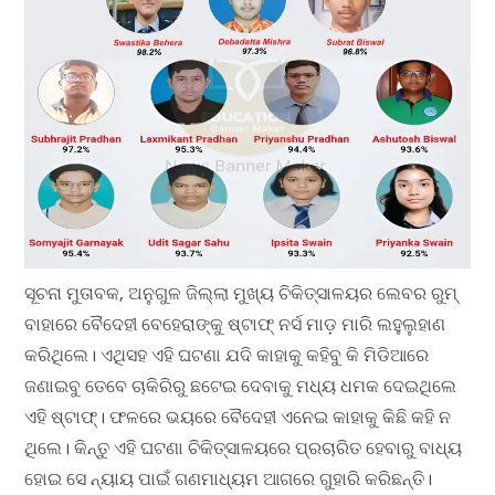
ସୂଚନା ମୁତାବକ, ଅନୁଗୁଳ ଜିଲ୍ଲା ମୁଖ୍ୟ ଚିକିତ୍ସାଳୟର ଲେବର ରୁମ୍
ବାହାରେ ବୈଦେହୀ ବେହେରାଙ୍କୁ ଷ୍ଟାଫ୍ ନର୍ସ ମାଡ଼ ମାରି ଲହୁଲୁହାଣ
କରିଥିଲେ। ଏଥିସହ ଏହି ଘଟଣା ଯଦି କାହାକୁ କହିବୁ କି ମିଡିଆରେ
ଜଣାଇବୁ ତେବେ ଚାକିରିରୁ ଛଟେଇ ଦେବାକୁ ମଧ୍ୟ ଧମକ ଦେଇଥିଲେ
ଏହି ଷ୍ଟାଫ୍। ଫଳରେ ଭୟରେ ବୈଦେହୀ ଏନେଇ କାହାକୁ କିଛି କହି ନ
ଥିଲେ। କିନ୍ତୁ ଏହି ଘଟଣା ଚିକିତ୍ସାଳୟରେ ପ୍ରଚାରିତ ହେବାରୁ ବାଧ୍ୟ
ହୋଇ ସେ ନ୍ୟାୟ ପାଇଁ ଗଣମାଧ୍ୟମ ଆଗରେ ଗୁହାରି କରିଛନ୍ତି।