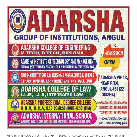
ଏ ଘଟଣା ବିଷୟରେ ସିଡିଏମ୍ଓଙ୍କୁ ପଚାରିବାରୁ କହିଛନ୍ତି, ଏ ଘଟଣା