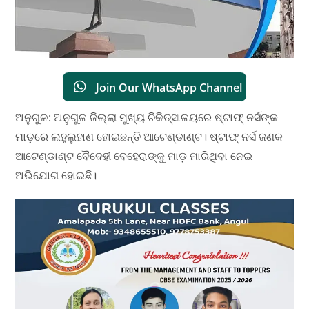
Join Our WhatsApp Channel
ଅନୁଗୁଳ: ଅନୁଗୁଳ ଜିଲ୍ଲା ମୁଖ୍ୟ ଚିକିତ୍ସାଳୟରେ ଷ୍ଟାଫ୍ ନର୍ସଙ୍କ
ମାଡ଼ରେ ଲହୁଲୁହାଣ ହୋଇଛନ୍ତି ଆଟେଣ୍ଡାଣ୍ଟ। ଷ୍ଟାଫ୍ ନର୍ସ ଜଣକ
ଆଟେଣ୍ଡାଣ୍ଟ ବୈଦେହୀ ବେହେରାଙ୍କୁ ମାଡ଼ ମାରିଥିବା ନେଇ
ଅଭିଯୋଗ ହୋଇଛି।