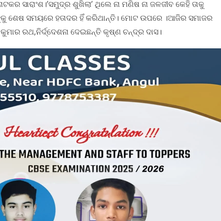
 ନାଟକର ସାରାଂଶ।’ସମୁଦ୍ର ଶୁଖିଲା’ ଥିଲେ ନା ମଣିଷ ନା ଜଳଜୀବ କେହି ତାକୁ
ା’ଙ୍କୁ ଶେଷ ସମୟରେ ହତାଦର ହିଁ କରିଥାନ୍ତି। ମୋଟ ଉପରେ ।ଆଜିର ସମାଜର
ବ କୁମାର ରଥ,ନିର୍ଦ୍ଦେଶନା ଦେଇଛନ୍ତି କୃଷ୍ଣ ଚନ୍ଦ୍ର ଦାସ।