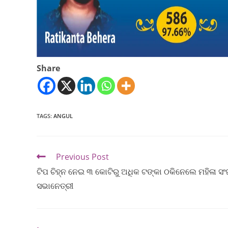
Share
TAGS
:
ANGUL
Previous Post
ଟିପ ଚିହ୍ନ ନେଇ ୩ କୋଟିରୁ ଅଧିକ ଟଙ୍କା ଠକିନେଲେ ମହିଳା ସ
ସଭାନେତ୍ରୀ