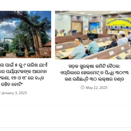
ା ପାଇଁ ୫ ରୁ ୯ ତାରିଖ ଯାଏଁ
ସଡ଼କ ସୁରକ୍ଷା କମିଟି ବୈଠକ:
ରେ ପର୍ଯ୍ୟଟକଙ୍କ ଆଗମନ
ଏପ୍ରିଲରେ ହେଲମେଟ୍ ନ ପିନ୍ଧି ୩୦୯୩
ଣା, ୧୭ ଓ ୧୮ ରେ ବନ୍ଦ
ଜଣ ଗଣିଛନ୍ତି ୩୦ ଲକ୍ଷର ତଣ୍ଡ
ରହିବ ବୋଟିଂ
May 22, 2025
January 3, 2025