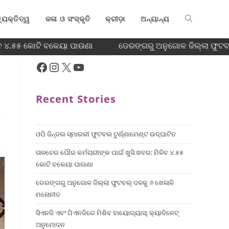
୍ୟକ୍ତିତ୍ୱ
କଳା ଓ ସଂସ୍କୃତି
କ୍ରୀଡ଼ା
ଅନ୍ୟାନ୍ୟ
ବ ୪.୫୫ କୋଟି ବକେୟା ପାଉଣା
ଡେରଙ୍ଗରୁ ଅନୁଗୋଳ ଜିଲ୍ଲା ଫୁଟବଲ
Recent Stories
ଓପି ଜିନ୍ଦଲ ସ୍ମାରକୀ ଫୁଟବଲ ଟୁର୍ଣ୍ଣାମେଣ୍ଟ ଉଦ୍ଘାଟିତ
ତାଳଚେର ପୌର କର୍ମଚାରୀଙ୍କ ପାଇଁ ଖୁସି ଖବର: ମିଳିବ ୪.୫୫
କୋଟି ବକେୟା ପାଉଣା
ଡେରଙ୍ଗରୁ ଅନୁଗୋଳ ଜିଲ୍ଲା ଫୁଟବଲ୍ ଦଳକୁ ୬ ଖେଳାଳି
ମନୋନୀତ
ସିଏନଜି ଏବଂ ପିଏନଜିରେ ମିଶିବ ବାୟୋଗ୍ୟାସ୍: କ୍ୟାବିନେଟ୍
ଅନୁମୋଦନ