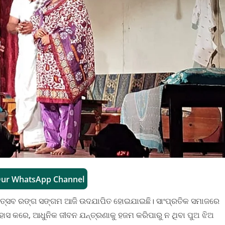
Our WhatsApp Channel
ତ୍ସବ ରଙ୍ଗ ସଙ୍ଗମ ଆଜି ଉଦଯାପିତ ହୋଇଯାଇଛି। ସାଂପ୍ରତିକ ସମାଜରେ
ହାସ କରେ, ଆଧୁନିକ ଜୀବନ ଯନ୍ତ୍ରଣାକୁ ହଜମ କରିପାରୁ ନ ଥିବା ପୁଅ ଝିଅ