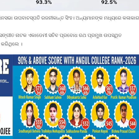
ାନସଭା ଉପବାଚସ୍ପତି ରଜନୀକାନ୍ତ ସିଂହ। ଅନ୍ୟମାନଙ୍କ ମଧ୍ୟରେ କଳାକା
୍ର,ସଙ୍ଗୀତ ନାଟକ ଏକାଡେମୀ ସଚିବ ପ୍ରବୋଧ ରଥ ପ୍ରମୁଖ ଉପସ୍ଥିତ
ା କରିଥିଲେ ।