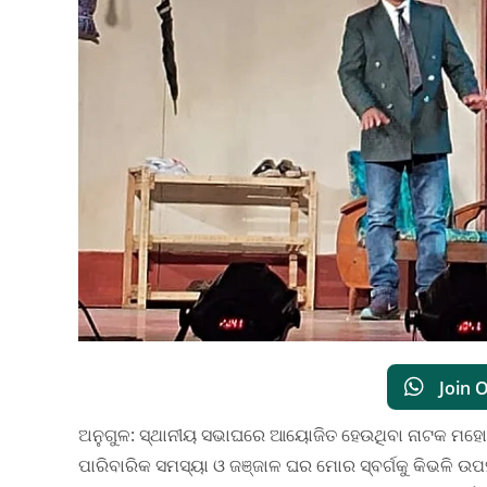
Join 
ଅନୁଗୁଳ: ସ୍ଥାନୀୟ ସଭାଘରେ ଆୟୋଜିତ ହେଉଥିବା ନାଟକ ମହୋ
ପାରିବାରିକ ସମସ୍ୟା ଓ ଜଞ୍ଜାଳ ଘର ମୋର ସ୍ବର୍ଗକୁ କିଭଳି ଉପ