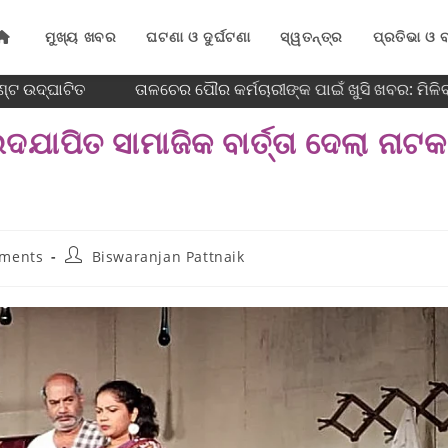
ମୁଖ୍ୟ ଖବର
ଘଟଣା ଓ ଦୁର୍ଘଟଣା
ସ୍ୱତନ୍ତ୍ର
ପ୍ରତିଭା ଓ ବ
୍ଟ ଉଦ୍ଘାଟିତ
ତାଳଚେର ପୌର କର୍ମଚାରୀଙ୍କ ପାଇଁ ଖୁସି ଖବର: ମିଳି
ାପିତ ସାମାଜିକ ବାର୍ତ୍ତା ଦେଲା ନାଟକ
ments
Biswaranjan Pattnaik