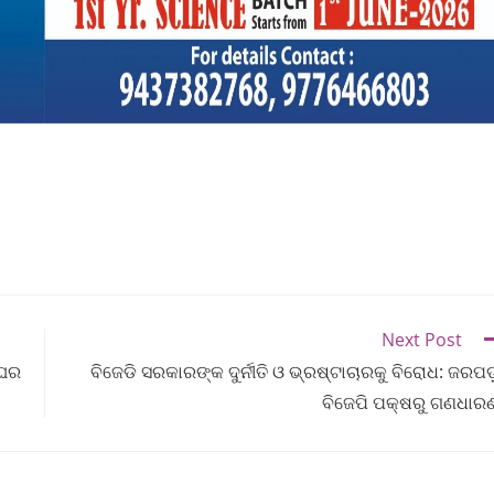
Next Post
ଂଘର
ବିଜେଡି ସରକାରଙ୍କ ଦୁର୍ନୀତି ଓ ଭ୍ରଷ୍ଟାଚାରକୁ ବିରୋଧ: ଜରପଡ
ବିଜେପି ପକ୍ଷରୁ ଗଣଧାର