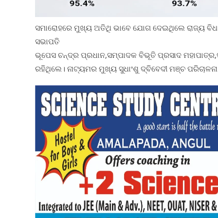
ସମାରୋହରେ ମୁଖ୍ୟ ଅତିଥି ଭାବେ ଯୋଗ ଦେଇଥିଲେ ରାଜ୍ୟ ବିଧ
ସଭାପତି
ଭୂପେସ ଚନ୍ଦ୍ର ପ୍ରଧାନ,ସମ୍ପାଦକ ବିଭୂତି ପ୍ରସାଦ ମହାପାତ
ରହିଥିଲେ। ନାଟ୍ୟମର ମୁଖ୍ୟ ସୁଧାଂଶୁ ଦ୍ବିବେଦୀ ମଞ୍ଚ ପରିଚାଳନ