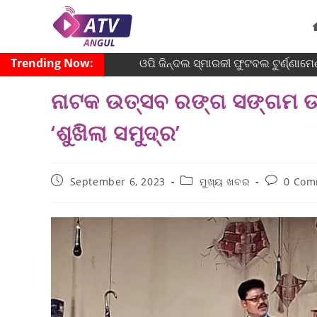
Trending Now:
ଓପି ଜିନ୍ଦଲ ସ୍ମାରକୀ ଫୁଟବଲ ଟୁର୍ଣ୍ଣାମେଣ
ନାଟକ ଉତ୍ସବ ରଙ୍ଗ ସଙ୍ଗମ ଉଦଯ
‘ଶୁଖିଲା ସମୁଦ୍ର’
September 6, 2023
ମୁଖ୍ୟ ଖବର
0 Com