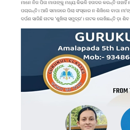
ମାନେ ନିଜ ପିତା ମାତାଙ୍କୁ ମଧ୍ୟ କିଭଳି ହତାଦର କରନ୍ତି ତାହାହିଁ
ପଚାରନ୍ତି। ଆଜି ସମାଜରେ ପିଲା ସଂସ୍କାର ନ ଶିଖିଲେ ବାପା ମ
ଦର୍ପଣ ସାଜିଛି ନାଟକ ‘ଶୁଖିଲା ସମୁଦ୍ର’। ନାଟକ ଲେଖିଛନ୍ତି ଡ଼ା ଶି