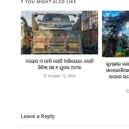
YOU MIGHT ALSO LIKE
ଟାୟାର ଓ ଗାଡି ଚୋରି ଅଭିଯୋଗ: ଚୋରି
କୁମ୍ଭୀର ଗଣନ
ଜିନିଷ ସହ ୭ ଯୁବକ ଅଟକ
ସାତକୋଶିଆ
October 12, 2025
ଉପରେ କଟକ
Leave a Reply