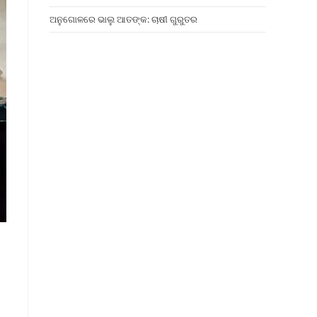
ଅନୁଗୋଳରେ ଭାଲୁ ଆତଙ୍କ: ଚାଷୀ ଗୁରୁତର