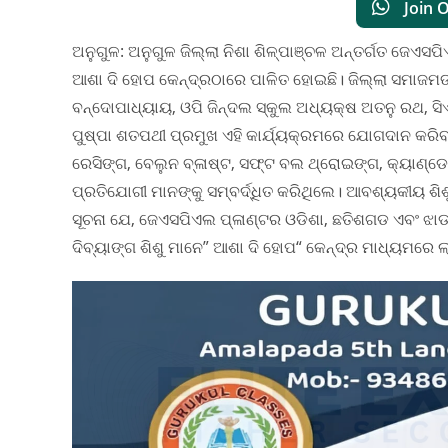
Join 
ଅନୁଗୁଳ: ଅନୁଗୁଳ ଜିଲ୍ଲା ନିଶା ଶିଳ୍ପାଞ୍ଚଳ ଅନ୍ତର୍ଗତ ଜେଏ
ଆଶା ଦି ହୋପ କେନ୍ଦ୍ରଠାରେ ପାଳିତ ହୋଇଛି। ଜିଲ୍ଲା ସମାଜମଙ୍
ବନ୍ଦୋପାଧ୍ୟାୟ, ଓପି ଜିନ୍ଦଲ ସ୍କୁଲ ଅଧ୍ୟକ୍ଷ ଅତନୁ ରଥ, 
ପୁଷ୍ପା ଶତପଥୀ ପ୍ରମୁଖ ଏହି କାର୍ଯ୍ୟକ୍ରମରେ ଯୋଗଦାନ କରିବା
ରେସିଙ୍ଗ, ବେଲୁନ ବ୍ଳାଷ୍ଟ, ସଫ୍ଟ ବଲ ଥ୍ରୋଇଙ୍ଗ, କ୍ୟାଣ୍
ପ୍ରତିଯୋଗୀ ମାନଙ୍କୁ ସମ୍ବର୍ଦ୍ଧିତ କରିଥିଲେ। ଆବଶ୍ୟକୀୟ ଶି
ସୂଚନା ଯେ, ଜେଏସପିଏଲ ପ୍ଳାଣ୍ଟର ଓଡିଶା, ଛତିଶଗଡ ଏବଂ ଝାଡଖଣ
ଦିବ୍ୟାଙ୍ଗ ଶିଶୁ ମାନେ” ଆଶା ଦି ହୋପ“ କେନ୍ଦ୍ର ମାଧ୍ୟମରେ 