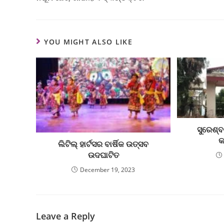
YOU MIGHT ALSO LIKE
ସୁରେଶ୍
କ
ଲିଟିଲ୍ ହାର୍ଟସର ବାର୍ଷିକ ଉତ୍ସବ
ଉଦଘାଟିତ
December 19, 2023
Leave a Reply