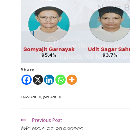
Share
TAGS
:
ANGUL
,
JSPL ANGUL
Previous Post
ନିର୍ଧୂମ ଛେଚା ଖାଇଲା ବସ୍ କଣ୍ଡକ୍ଟର