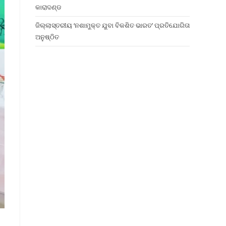
କାରାଦଣ୍ଡ
ଜିଲ୍ଲାସ୍ତରୀୟ ‘ନଶାମୁକ୍ତ ଯୁବା ବିକଶିତ ଭାରତ’ ପ୍ରତିଯୋଗିତା
ଅନୁଷ୍ଠିତ