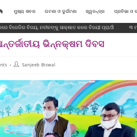
ମୁଖ୍ୟ ଖବର
ଘଟଣା ଓ ଦୁର୍ଘଟଣା
ସ୍ୱତନ୍ତ୍ର
ପ୍ରତିଭା ଓ ବ
େ ବିଜେଡିର ବିଜୟ, ନବୀନଙ୍କୁ ସାକ୍ଷାତ କଲେ ବିଜୟୀ ପ୍ରାର୍ଥୀ
୩ ମା
ର୍ଜାତୀୟ ଭିନ୍ନକ୍ଷମ ଦିବସ
nts
Sanjeeb Biswal