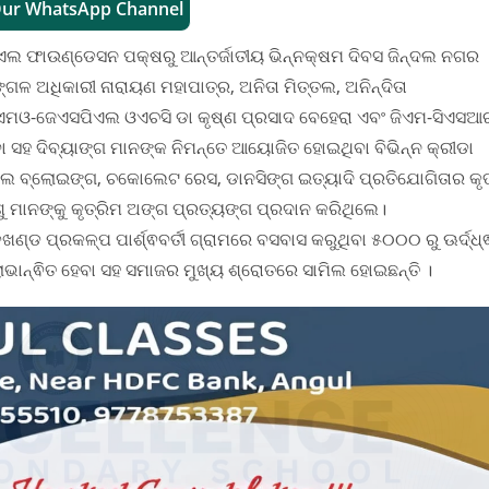
Our WhatsApp Channel
ସପିଏଲ ଫାଉଣ୍ଡେସନ ପକ୍ଷରୁ ଆନ୍ତର୍ଜାତୀୟ ଭିନ୍ନକ୍ଷମ ଦିବସ ଜିନ୍ଦଲ ନଗର
ଗଳ ଅଧିକାରୀ ନାରାୟଣ ମହାପାତ୍ର, ଅନିତା ମିତ୍ତଲ, ଅନିନ୍ଦିତା
ସିଏମଓ-ଜେଏସପିଏଲ ଓଏଚସି ଡା କୃଷ୍ଣ ପ୍ରସାଦ ବେହେରା ଏବଂ ଜିଏମ-ସିଏସଆ
 ସହ ଦିବ୍ୟାଙ୍ଗ ମାନଙ୍କ ନିମନ୍ତେ ଆୟୋଜିତ ହୋଇଥିବା ବିଭିନ୍ନ କ୍ରୀଡା
ଡେଲ ବ୍ଲୋଇଙ୍ଗ, ଚକୋଲେଟ ରେସ, ଡାନସିଙ୍ଗ ଇତ୍ୟାଦି ପ୍ରତିଯୋଗିତାର କୃ
ଶୁ ମାନଙ୍କୁ କୃତ୍ରିମ ଅଙ୍ଗ ପ୍ରତ୍ୟଙ୍ଗ ପ୍ରଦାନ କରିଥିଲେ।
୍ଡ ପ୍ରକଳ୍ପ ପାର୍ଶ୍ଵବର୍ତୀ ଗ୍ରାମରେ ବସବାସ କରୁଥିବା ୫୦୦୦ ରୁ ଊର୍ଦ୍ଧ୍
ଲାଭାନ୍ଵିତ ହେବା ସହ ସମାଜର ମୁଖ୍ୟ ଶ୍ରୋତରେ ସାମିଲ ହୋଇଛନ୍ତି ।