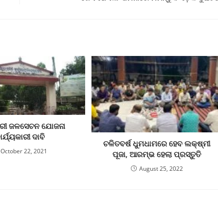
ବରୀ ଜଳସେଚନ ଯୋଜନା
ାର୍ଯ୍ୟକାରୀ ଦାବି
ଚଳିତବର୍ଷ ଧୁମଧାମରେ ହେବ ଲକ୍ଷ୍ମୀ
October 22, 2021
ପୂଜା, ଆରମ୍ଭ ହେଲା ପ୍ରସ୍ତୁତି
August 25, 2022