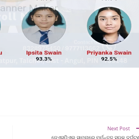
Next Post
ଜେଏସପିଏଲ ସାମନାରେ ମର୍ମନ୍ତୁଦ ସଡ଼କ ଦୁର୍ଘଟ