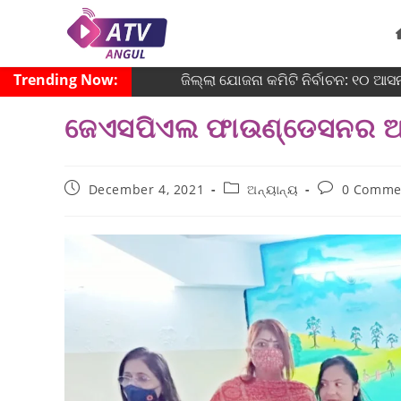
Trending Now:
ଜିଲ୍ଲା ଯୋଜନା କମିଟି ନିର୍ବାଚନ: ୧୦ ଆସନର
ଜେଏସପିଏଲ ଫାଉଣ୍ଡେସନର ଆନ୍ତ
December 4, 2021
ଅନ୍ୟାନ୍ୟ
0 Comme