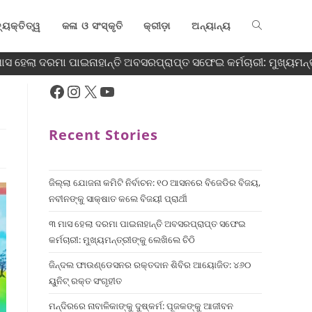
୍ୟକ୍ତିତ୍ୱ
କଳା ଓ ସଂସ୍କୃତି
କ୍ରୀଡ଼ା
ଅନ୍ୟାନ୍ୟ
ସ ହେଲା ଦରମା ପାଇନାହାନ୍ତି ଅବସରପ୍ରାପ୍ତ ସଫେଇ କର୍ମଚାରୀ: ମୁଖ୍ୟମନ୍ତ୍ର
Recent Stories
ଜିଲ୍ଲା ଯୋଜନା କମିଟି ନିର୍ବାଚନ: ୧୦ ଆସନରେ ବିଜେଡିର ବିଜୟ,
ନବୀନଙ୍କୁ ସାକ୍ଷାତ କଲେ ବିଜୟୀ ପ୍ରାର୍ଥୀ
୩ ମାସ ହେଲା ଦରମା ପାଇନାହାନ୍ତି ଅବସରପ୍ରାପ୍ତ ସଫେଇ
କର୍ମଚାରୀ: ମୁଖ୍ୟମନ୍ତ୍ରୀଙ୍କୁ ଲେଖିଲେ ଚିଠି
ଜିନ୍ଦଲ ଫାଉଣ୍ଡେସନର ରକ୍ତଦାନ ଶିବିର ଆୟୋଜିତ: ୪୬୦
ୟୁନିଟ୍ ରକ୍ତ ସଂଗୃହୀତ
ମନ୍ଦିରରେ ନାବାଳିକାଙ୍କୁ ଦୁଷ୍କର୍ମ: ପୂଜକଙ୍କୁ ଆଜୀବନ