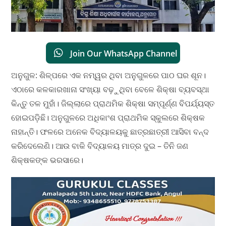
Join Our WhatsApp Channel
ଅନୁଗୁଳ: ଶିଳ୍ପରେ ଏକ ନମ୍ୱର ଥିବା ଅନୁଗୁଳରେ ପାଠ ଘର ଶୂନ।
ଏଠାରେ କଳକାରଖାନା ସଂଖ୍ୟା ବଢ଼ୁଥିବା ବେଳେ ଶିକ୍ଷା ବ୍ୟବସ୍ଥା
କିନ୍ତୁ ତଳ ମୁହାଁ। ଜିଲ୍ଲାରେ ପ୍ରାଥମିକ ଶିକ୍ଷା ସମ୍ପୂର୍ଣ୍ଣ ବିପର୍ଯ୍ୟସ୍ତ
ହୋଇପଡ଼ିଛି। ଅନୁଗୁଳରେ ଅଧିକାଂଶ ପ୍ରାଥମିକ ସ୍କୁଲରେ ଶିକ୍ଷକ
ନାହାନ୍ତି। ଫଳରେ ଅନେକ ବିଦ୍ୟାଳୟକୁ ଛାତ୍ରଛାତ୍ରୀ ଆସିବା ବନ୍ଦ
କରିଦେଲେଣି। ଆଉ ବାକି ବିଦ୍ୟାଳୟ ମାତ୍ର ଦୁଇ – ତିନି ଜଣ
ଶିକ୍ଷକଙ୍କ ଭରସାରେ।