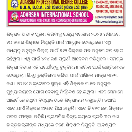
ଶିକ୍ଷକ ଅଭାବ ପୂରଣ କରିବାକୁ ରାଜ୍ୟ ସରକାର ୨୦୨୪ ମସିହାରେ
୨୦ ହଜାର ଶିକ୍ଷକ ନିଯୁକ୍ତି ପାଇଁ ଆହ୍ୱାନ ଦେଇଥିଲେ। ଏଥି
ମଧ୍ୟରୁ ଅନୁଗୁଳ ଜିଲ୍ଲା ପାଇଁ ୫୧୨ ଶିକ୍ଷକ ପଦ ଅନୁମୋଦନ ହୋଇ
ରହିଥିଲା। ଏଥି ପାଇଁ ୪୨୪ ଜଣ ପ୍ରାର୍ଥୀ ଆବେଦନ କରିଥିଲେ। ସମଗ୍ର
ଶିକ୍ଷା ବିଭାଗ ଏହି ପ୍ରାର୍ଥୀଙ୍କୁ ଚୁକ୍ତିନାମା କରିବା ପାଇଁ ଇଣ୍ଟିମେସନ
ଦେଇଥିଲା। କିନ୍ତୁ ଚୁକ୍ତିନାମା କରିବା ପାଇଁ ଆସିଲେ ମାତ୍ର ୩୫୩
ଜଣ। ୨୦୨୪ ଅକ୍ଟୋବର ସୁଦ୍ଧା ଏହି ଶିକ୍ଷକ ମାନେ ଅନୁଗୁଳ
ମୁଖ୍ୟାଳୟରେ ଯୋଗ ଦେବାକୁ ନିର୍ଦ୍ଦେଶ ହୋଇଥିଲା। ଏବେ ସେମାନେ
ଆଲର୍ଟ ହୋଇଥିବା ବିଦ୍ୟାଳୟରେ ଶିକ୍ଷାଦାନ କରୁଛନ୍ତି। ତଥାପି
ଏବେ ଯାଏଁ ଶିକ୍ଷକ ଅଭାବ ପିଛା ଛାଡୁନି। ଏବେ ବି ୧୫୯ ଜଣ ଶିକ୍ଷକ
ପଦବୀ ଫାଙ୍କା ପଡ଼ିଛି। ପ୍ରାଥମିକ ବିଦ୍ୟାଳୟରେ ପ୍ରତି ୩୦ ଜଣ
ଛାତ୍ରଛାତ୍ରୀଙ୍କ ମଧ୍ୟରେ ଜଣେ ଶିକ୍ଷକ ନିଯୁକ୍ତି ଆବଶ୍ୟକ