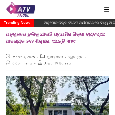
Trending Now:
ଅନୁଗୋଳ ଜିଲ୍ଲା ବିଜେଡି କାର୍ଯ୍ୟାଳୟରେ ବିଶ୍ୱ ଆଦିବ
ଅନୁଗୁଳରେ ଚୁଲିକୁ ଯାଇଛି ପ୍ରାଥମିକ ଶିକ୍ଷା ବ୍ୟବସ୍ଥା:
ଆବଶ୍ୟକ ୫୧୨ ଶିକ୍ଷକ, ଅଛନ୍ତି ୩୫୯
March 4, 2025
ମୁଖ୍ୟ ଖବର
/
ସ୍ୱତନ୍ତ୍ର
0 Comments
Angul TV Bureau