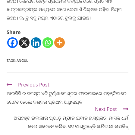
ରହିଛି। ସେହିପରି ଉଚ୍ଚ ପ୍ରାଥମିକ ବିଦ୍ୟାଳୟରେ ପ୍ରତି ୩୫
ଛାତ୍ରଛାତ୍ରୀଙ୍କ ମଧ୍ୟରେ ଜଣେ ଲେଖାଏଁ ଶିକ୍ଷକ ରହିବା ନିୟମ
ରହିଛି। କିନ୍ତୁ ସବୁ ନିୟମ ଏଠାରେ ଚୁଲିକୁ ଯାଇଛି।
Share
TAGS
:
ANGUL
Previous Post
ଆଇସିସି ର ସମସ୍ତ ୪ଟି ଟୁର୍ଣ୍ଣାମେଣ୍ଟର ଫାଇନାଲରେ ପହଞ୍ଚିବାରେ
ରୋହିତ ହେଲେ ବିଶ୍ବର ପ୍ରଥମ ଅଧିନାୟକ
Next Post
ଅପହଞ୍ଚ ଇଲାକାର ପ୍ୟାଡ଼ ମ୍ୟାନ ଯବାନ ହାସ୍ୟଜିତ, ମାସିକ ଧର୍ମ
ନେଇ ସଚେତନ କରିବା ସହ ବାଣ୍ଟୁଛନ୍ତି ସାନିଟାରୀ ନାପକିନ୍