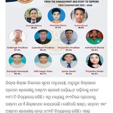
ଜିଲ୍ଲା ଶିକ୍ଷା ବିଭାଗର ସୂଚନା ଅନୁଯାୟୀ, ଅନୁଗୁଳ ଜିଲ୍ଲାରେ
ପ୍ରଥମ ଶ୍ରେଣୀରୁ ଅଷ୍ଟମ ଶ୍ରେଣୀ ପର୍ଯ୍ୟନ୍ତ ପଢ଼ିବାକୁ ମୋଟ
୧୧୮୮ଟି ବିଦ୍ୟାଳୟ ରହିଛି। ଏଥି ମଧ୍ୟରୁ ୬୯୧ଟିରେ ପ୍ରଥମରୁ
ପଞ୍ଚମ ଯାଏଁ ଶିକ୍ଷାଦାନ କରାଯାଉଛି। ସେହିପରି ଷଷ୍ଠ, ସପ୍ତମ ଏବଂ
ଅଷ୍ଟମ ଶ୍ରେଣୀକୁ ନେଇ ୪୯୭ଟି ବିଦ୍ୟାଳୟ ରହିଛି। ଏସବୁ