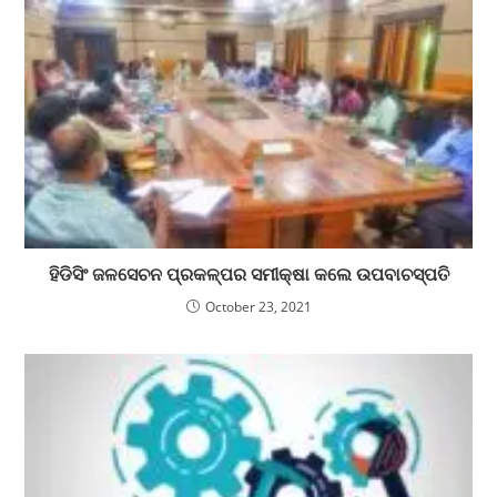
ହିଡିସିଂ ଜଳସେଚନ ପ୍ରକଳ୍ପର ସମୀକ୍ଷା କଲେ ଉପବାଚସ୍ପତି
October 23, 2021