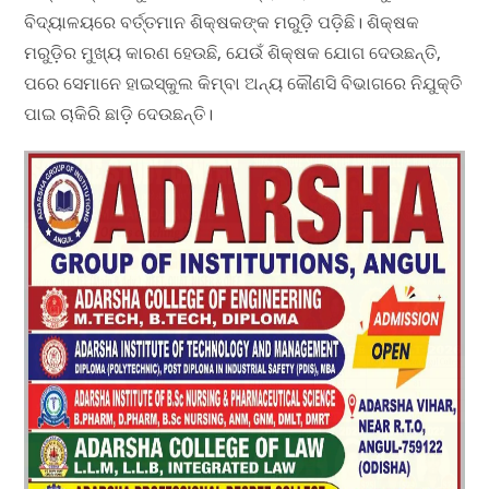
ବିଦ୍ୟାଳୟରେ ବର୍ତ୍ତମାନ ଶିକ୍ଷକଙ୍କ ମରୁଡ଼ି ପଡ଼ିଛି। ଶିକ୍ଷକ
ମରୁଡ଼ିର ମୁଖ୍ୟ କାରଣ ହେଉଛି, ଯେଉଁ ଶିକ୍ଷକ ଯୋଗ ଦେଉଛନ୍ତି,
ପରେ ସେମାନେ ହାଇସ୍କୁଲ କିମ୍ବା ଅନ୍ୟ କୌଣସି ବିଭାଗରେ ନିଯୁକ୍ତି
ପାଇ ଚାକିରି ଛାଡ଼ି ଦେଉଛନ୍ତି।