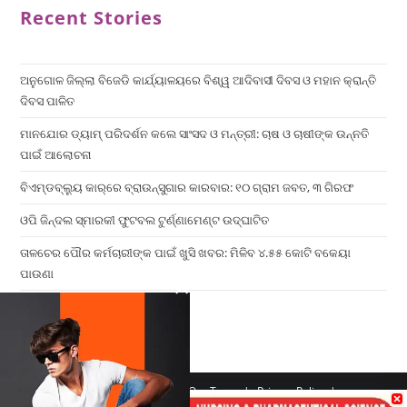
Recent Stories
ଅନୁଗୋଳ ଜିଲ୍ଲା ବିଜେଡି କାର୍ଯ୍ୟାଳୟରେ ବିଶ୍ୱ ଆଦିବାସୀ ଦିବସ ଓ ମହାନ କ୍ରାନ୍ତି
ଦିବସ ପାଳିତ
ମାନଯୋର ଡ୍ୟାମ୍ ପରିଦର୍ଶନ କଲେ ସାଂସଦ ଓ ମନ୍ତ୍ରୀ: ଚାଷ ଓ ଚାଷୀଙ୍କ ଉନ୍ନତି
ପାଇଁ ଆଲୋଚନା
ବିଏମ୍‌ଡବ୍ଲ୍ୟୁ କାର୍‌ରେ ବ୍ରାଉନ୍‌ସୁଗାର କାରବାର: ୧୦ ଗ୍ରାମ ଜବତ, ୩ ଗିରଫ
ଓପି ଜିନ୍ଦଲ ସ୍ମାରକୀ ଫୁଟବଲ ଟୁର୍ଣ୍ଣାମେଣ୍ଟ ଉଦ୍ଘାଟିତ
ତାଳଚେର ପୌର କର୍ମଚାରୀଙ୍କ ପାଇଁ ଖୁସି ଖବର: ମିଳିବ ୪.୫୫ କୋଟି ବକେୟା
ପାଉଣା
×
Home
Contact us
Our Team
Privacy Policy