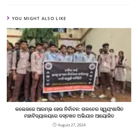
YOU MIGHT ALSO LIKE
କଲେଜରେ ଆରମ୍ଭ ହେଉ ନିର୍ବାଚନ: ତାଳଚେର ସ୍ୱୟଂଶାସିତ
ମହାବିଦ୍ୟାଳୟରେ ଦସ୍ତଖତ ଅଭିଯାନ ଆୟୋଜିତ
August 27, 2024