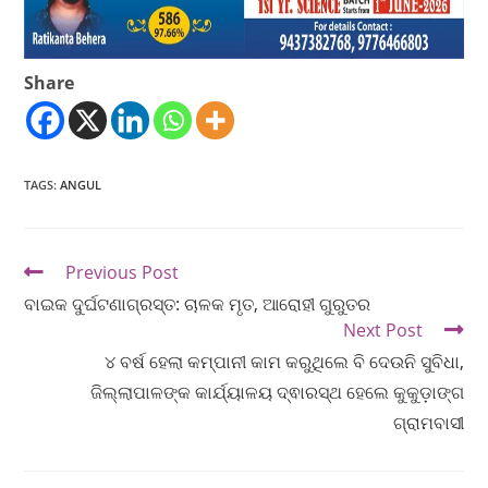
Share
TAGS
:
ANGUL
Previous Post
ବାଇକ ଦୁର୍ଘଟଣାଗ୍ରସ୍ତ: ଚାଳକ ମୃତ, ଆରୋହୀ ଗୁରୁତର
Next Post
୪ ବର୍ଷ ହେଲା କମ୍ପାନୀ କାମ କରୁଥିଲେ ବି ଦେଉନି ସୁବିଧା,
ଜିଲ୍ଲାପାଳଙ୍କ କାର୍ଯ୍ୟାଳୟ ଦ୍ଵାରସ୍ଥ ହେଲେ କୁକୁଡ଼ାଙ୍ଗ
ଗ୍ରାମବାସୀ