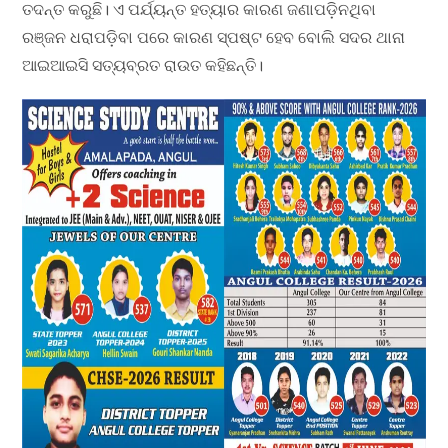
ତଦନ୍ତ କରୁଛି। ଏ ପର୍ଯ୍ୟନ୍ତ ହତ୍ୟାର କାରଣ ଜଣାପଡ଼ିନଥିବା
ରଞ୍ଜନ ଧରାପଡ଼ିବା ପରେ କାରଣ ସ୍ପଷ୍ଟ ହେବ ବୋଲି ସଦର ଥାନା
ଆଇଆଇସି ସତ୍ୟବ୍ରତ ରାଉତ କହିଛନ୍ତି।