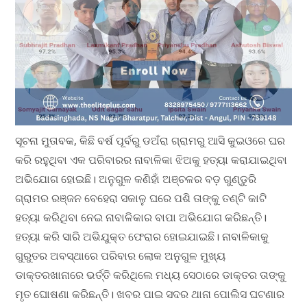
ସୂଚନା ମୁତାବକ, କିଛି ବର୍ଷ ପୂର୍ବରୁ ଡଅଁରା ଗ୍ରାମରୁ ଆସି କୁଇଓରେ ଘର
କରି ରହୁଥିବା ଏକ ପରିବାରର ନାବାଳିକା ଝିଅକୁ ହତ୍ୟା କରାଯାଇଥିବା
ଅଭିଯୋଗ ହୋଇଛି। ଅନୁଗୁଳ କଣିହାଁ ଅଞ୍ଚଳର ବଡ଼ ଗୁଣ୍ଡୁରି
ଗ୍ରାମର ରଞ୍ଜନ ବେହେରା ସକାଳୁ ଘରେ ପଶି ତାଙ୍କୁ ତଣ୍ଟି କାଟି
ହତ୍ୟା କରିଥିବା ନେଇ ନାବାଳିକାର ବାପା ଅଭିଯୋଗ କରିଛନ୍ତି।
ହତ୍ୟା କରି ସାରି ଅଭିଯୁକ୍ତ ଫେରାର ହୋଇଯାଇଛି। ନାବାଳିକାକୁ
ଗୁରୁତର ଅବସ୍ଥାରେ ପରିବାର ଲୋକ ଅନୁଗୁଳ ମୁଖ୍ୟ
ଡାକ୍ତରଖାନାରେ ଭର୍ତ୍ତି କରିଥିଲେ ମଧ୍ୟ ସେଠାରେ ଡାକ୍ତର ତାଙ୍କୁ
ମୃତ ଘୋଷଣା କରିଛନ୍ତି। ଖବର ପାଇ ସଦର ଥାନା ପୋଲିସ ଘଟଣାର