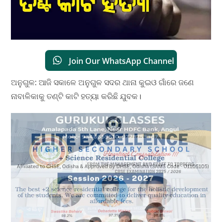
Join Our WhatsApp Channel
ଅନୁଗୁଳ: ଆଜି ସକାଳେ ଅନୁଗୁଳ ସଦର ଥାନା କୁଇଓ ଗାଁରେ ଜଣେ
ନାବାଳିକାକୁ ତଣ୍ଟି କାଟି ହତ୍ୟା କରିଛି ଯୁବକ।