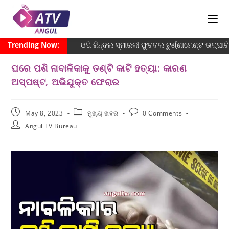
Trending Now:
ଓପି ଜିନ୍ଦଲ ସ୍ମାରକୀ ଫୁଟବଲ ଟୁର୍ଣ୍ଣାମେଣ୍ଟ ଉଦ୍ଘାଟି
ଘରେ ପଶି ନାବାଳିକାକୁ ତଣ୍ଟି କାଟି ହତ୍ୟା: କାରଣ
ଅସ୍ପଷ୍ଟ, ଅଭିଯୁକ୍ତ ଫେରାର
May 8, 2023
ମୁଖ୍ୟ ଖବର
0 Comments
Angul TV Bureau