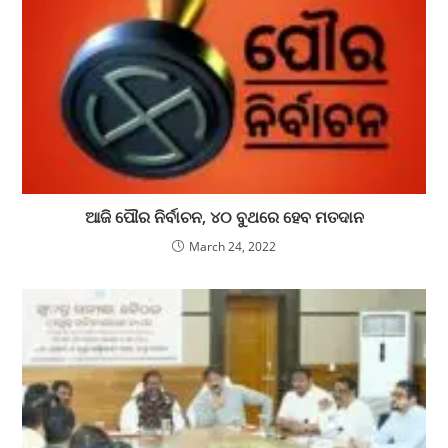
ଆଜି ପୌର ନିର୍ବାଚନ, ୪୦ ବୁଥରେ ହେବ ମତଦାନ
March 24, 2022