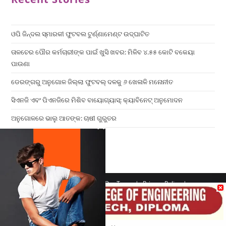
ଓପି ଜିନ୍ଦଲ ସ୍ମାରକୀ ଫୁଟବଲ ଟୁର୍ଣ୍ଣାମେଣ୍ଟ ଉଦ୍ଘାଟିତ
ତାଳଚେର ପୌର କର୍ମଚାରୀଙ୍କ ପାଇଁ ଖୁସି ଖବର: ମିଳିବ ୪.୫୫ କୋଟି ବକେୟା
ପାଉଣା
ଡେରଙ୍ଗରୁ ଅନୁଗୋଳ ଜିଲ୍ଲା ଫୁଟବଲ୍ ଦଳକୁ ୬ ଖେଳାଳି ମନୋନୀତ
ସିଏନଜି ଏବଂ ପିଏନଜିରେ ମିଶିବ ବାୟୋଗ୍ୟାସ୍: କ୍ୟାବିନେଟ୍ ଅନୁମୋଦନ
ଅନୁଗୋଳରେ ଭାଲୁ ଆତଙ୍କ: ଚାଷୀ ଗୁରୁତର
×
Home
Contact us
Our Team
Privacy Policy
Terms & Conditions
Copyright 2026 - ATV Angul All Rights Reserved
Made with ❤️ By UPDIGIT