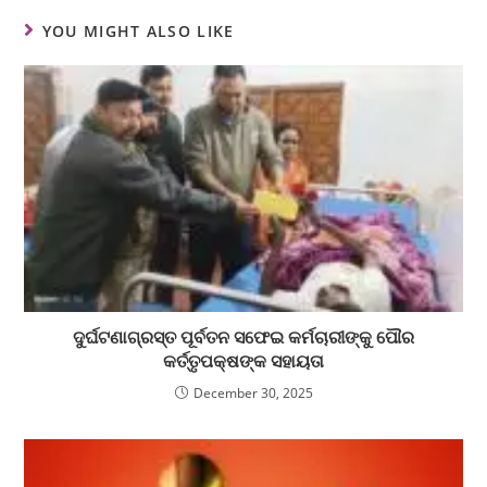
YOU MIGHT ALSO LIKE
ଦୁର୍ଘଟଣାଗ୍ରସ୍ତ ପୂର୍ବତନ ସଫେଇ କର୍ମଚାରୀଙ୍କୁ ପୌର
କର୍ତ୍ତୃପକ୍ଷଙ୍କ ସହାୟତା
December 30, 2025