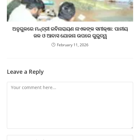
ଅନୁଗୁଳରେ ମନ୍ତ୍ରୀ ରବିନାରାୟଣ ନାଏକଙ୍କ ସମୀକ୍ଷା: ପାନୀୟ
ଜଳ ଓ ଆବାସ ଯୋଜନା ଉପରେ ଗୁରୁତ୍ୱ
February 11, 2026
Leave a Reply