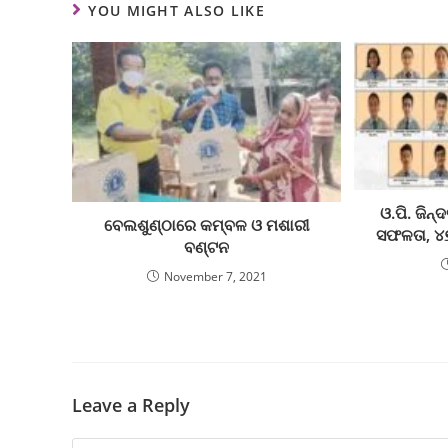
YOU MIGHT ALSO LIKE
ଓ.ପି. ଜିନ
ବେଲଶୁଣ୍ଠାରେ କମ୍ବଳ ଓ ମଶାରୀ
ସଫଳତା, ୪
ବଣ୍ଟନ
November 7, 2021
Leave a Reply