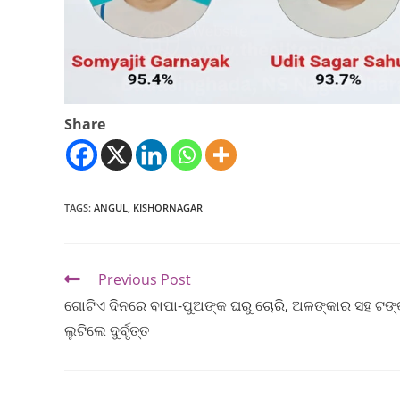
Share
TAGS
:
ANGUL
,
KISHORNAGAR
Previous Post
ଗୋଟିଏ ଦିନରେ ବାପା-ପୁଅଙ୍କ ଘରୁ ଚୋରି, ଅଳଙ୍କାର ସହ ଟଙ୍
ଲୁଟିଲେ ଦୁର୍ବୃତ୍ତ