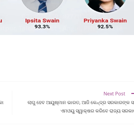
Next Post
କା
ଲାଗୁ ହେବ ଆୟୁଷ୍ମାନ ଭାରତ, ଆଜି କେନ୍ଦ୍ର ସରକାରଙ୍କ 
ଏମଓୟୁ ସ୍ୱାକ୍ଷର କରିବେ ରାଜ୍ୟ ସରକ