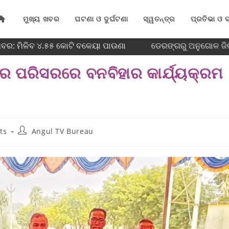
ମୁଖ୍ୟ ଖବର
ଘଟଣା ଓ ଦୁର୍ଘଟଣା
ସ୍ୱତନ୍ତ୍ର
ପ୍ରତିଭା ଓ ବ
ଖବର: ମିଳିବ ୪.୫୫ କୋଟି ବକେୟା ପାଉଣା
ଡେରଙ୍ଗରୁ ଅନୁଗୋଳ ଜିଲ୍
ିର ପରିସରରେ ବନବିହାର କାର୍ଯ୍ୟକ୍ରମ
ts
Angul TV Bureau