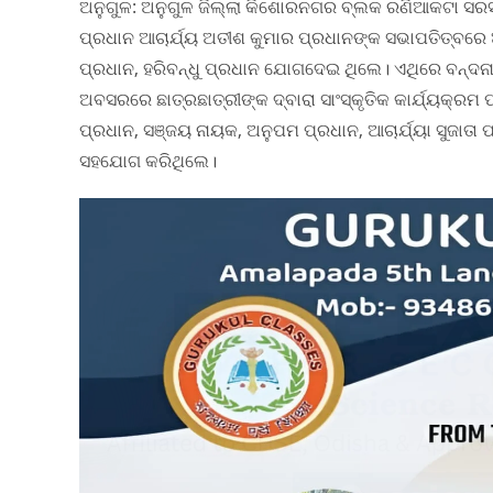
ଅନୁଗୁଳ: ଅନୁଗୁଳ ଜିଲ୍ଲା କିଶୋରନଗର ବ୍ଲକ ରଣିଆକଟା ସରସ୍ବ
ପ୍ରଧାନ ଆଚାର୍ଯ୍ୟ ଅତୀଶ କୁମାର ପ୍ରଧାନଙ୍କ ସଭାପତିତ୍ବରେ 
ପ୍ରଧାନ, ହରିବନ୍ଧୁ ପ୍ରଧାନ ଯୋଗଦେଇ ଥିଲେ। ଏଥିରେ ବନ୍ଦନା କାର
ଅବସରରେ ଛାତ୍ରଛାତ୍ରୀଙ୍କ ଦ୍ବାରା ସାଂସ୍କୃତିକ କାର୍ଯ୍ୟକ୍ରମ
ପ୍ରଧାନ, ସଞ୍ଜୟ ନାୟକ, ଅନୁପମ ପ୍ରଧାନ, ଆଚାର୍ଯ୍ୟା ସୁଜାତା ପ୍
ସହଯୋଗ କରିଥିଲେ।