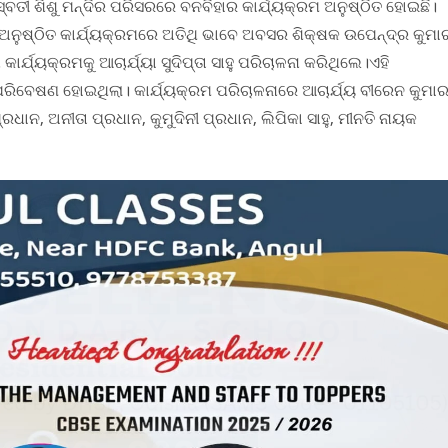
ତୀ ଶିଶୁ ମନ୍ଦିର ପରିସରରେ ବନବିହାର କାର୍ଯ୍ୟକ୍ରମ ଅନୁଷ୍ଠିତ ହୋଇଛି।
ଅନୁଷ୍ଠିତ କାର୍ଯ୍ୟକ୍ରମରେ ଅତିଥି ଭାବେ ଅବସର ଶିକ୍ଷକ ଉପେନ୍ଦ୍ର କୁମା
୍ଯ୍ୟକ୍ରମକୁ ଆଚାର୍ଯ୍ୟା ସୁଦିପ୍ତା ସାହୁ ପରିଚାଳନା କରିଥିଲେ।ଏହି
 ପରିବେଷଣ ହୋଇଥିଲା। କାର୍ଯ୍ୟକ୍ରମ ପରିଚାଳନାରେ ଆଚାର୍ଯ୍ୟ ବୀରେନ କୁମା
ରଧାନ, ଅନୀତା ପ୍ରଧାନ, କୁମୁଦିନୀ ପ୍ରଧାନ, ଲିପିକା ସାହୁ, ମୀନତି ନାୟକ