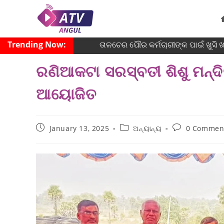
Trending Now:
ତାଳଚେର ପୌର କର୍ମଚାରୀଙ୍କ ପାଇଁ ଖୁସି 
ରଣିଆକଟା ସରସ୍ବତୀ ଶିଶୁ ମନ୍ଦ
ଆୟୋଜିତ
January 13, 2025
ଅନ୍ୟାନ୍ୟ
0 Commen