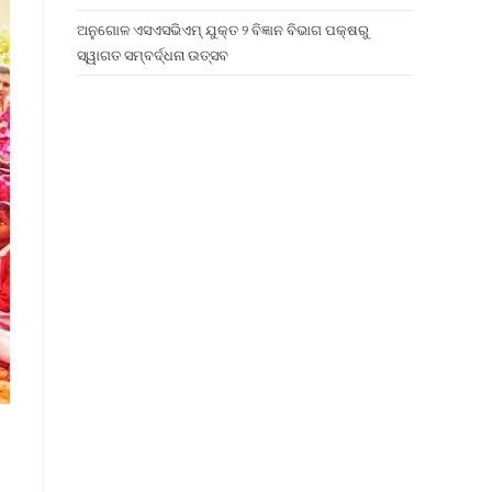
ଅନୁଗୋଳ ଏସଏସଭିଏମ୍ ଯୁକ୍ତ ୨ ବିଜ୍ଞାନ ବିଭାଗ ପକ୍ଷରୁ
ସ୍ୱାଗତ ସମ୍ବର୍ଦ୍ଧନା ଉତ୍ସବ