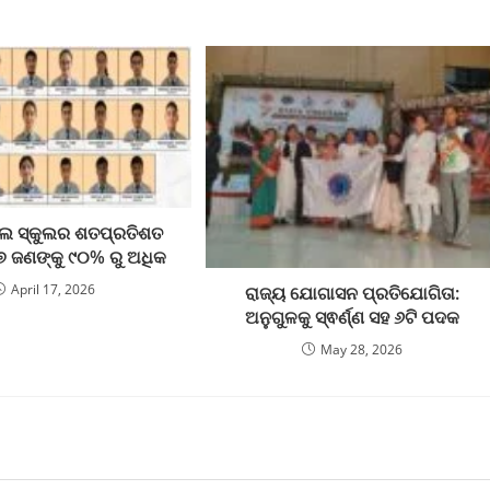
୍ଦଲ ସ୍କୁଲର ଶତପ୍ରତିଶତ
୭ ଜଣଙ୍କୁ ୯୦% ରୁ ଅଧିକ
April 17, 2026
ରାଜ୍ୟ ଯୋଗାସନ ପ୍ରତିଯୋଗିତା:
ଅନୁଗୁଳକୁ ସ୍ଵର୍ଣ୍ଣ ସହ ୬ଟି ପଦକ
May 28, 2026