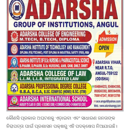
କୌଣସି ପ୍ରକାର ଅଘଟଣକୁ ଏଡ଼ାଇବା ଏବଂ ସାଧାରଣ ଜନତାଙ୍କ
ନିରାପତ୍ତା ପାଇଁ ପ୍ରଶାସନ ପକ୍ଷରୁ ଏହି ପଦକ୍ଷେପ ନିଆଯାଇଛି।