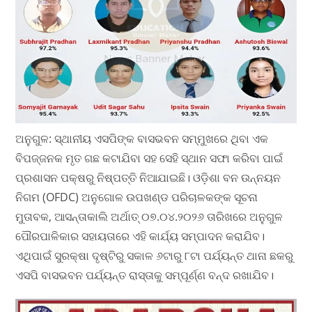
ଅନୁଗୁଳ: ସ୍ଥାନୀୟ ଏସପିଙ୍କ ବାସଭବନ ସମ୍ମୁଖରେ ଥିବା ଏକ
ବିପଜ୍ଜନକ ମୃତ ଗଛ କଟାଯିବା ସହ ସେହି ସ୍ଥାନ ସଫା କରିବା ପାଇଁ
ପ୍ରଶାସନ ପକ୍ଷରୁ ନିଷ୍ପତ୍ତି ନିଆଯାଇଛି। ଓଡ଼ିଶା ବନ ଉନ୍ନୟନ
ନିଗମ (OFDC) ଅନୁଗୋଳ ଉପଖଣ୍ଡ ପରିଚାଳକଙ୍କ ସୂଚନା
ମୁତାବକ, ଆସନ୍ତାକାଲି ଅର୍ଥାତ୍ ୦୭.୦୪.୨୦୨୬ ତାରିଖରେ ଅନୁଗୁଳ
ପୌରପାଳିକାର ସହାୟତାରେ ଏହି କାର୍ଯ୍ୟ ସମ୍ପାଦନ କରାଯିବ।
ଏଥିପାଇଁ ସୁରକ୍ଷା ଦୃଷ୍ଟିରୁ ସକାଳ ୬ଟାରୁ ୮ଟା ପର୍ଯ୍ୟନ୍ତ ଥାନା ଛକରୁ
ଏସପି ବାସଭବନ ପର୍ଯ୍ୟନ୍ତ ରାସ୍ତାକୁ ସମ୍ପୂର୍ଣ୍ଣ ବନ୍ଦ ରଖାଯିବ।