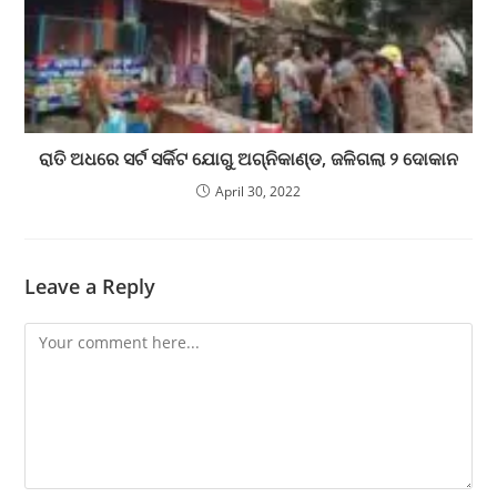
ରାତି ଅଧରେ ସର୍ଟ ସର୍କିଟ ଯୋଗୁ ଅଗ୍ନିକାଣ୍ଡ, ଜଳିଗଲା ୨ ଦୋକାନ
April 30, 2022
Leave a Reply