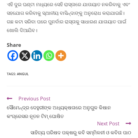
ଏହି ଦୁଇ ଘଣ୍ଟା ମଧ୍ୟରେ ସେହି ରାସ୍ତାରେ ଯାତାୟାତ ନକରିବାକୁ ଏବଂ
ସହଯୋଗ କରିବାକୁ ସ୍ଥାନୀୟ ବାସିନ୍ଦାଙ୍କୁ ଅନୁରୋଧ କରାଯାଇଛି।
ଗଛ କଟା ସରିବା ପରେ ପୁନର୍ବାର ରାସ୍ତାକୁ ସାଧାରଣ ଯାତାୟାତ ପାଇଁ
ଖୋଲି ଦିଆଯିବ।
Share
TAGS
:
ANGUL
Previous Post
ସୌମେନ୍ଦ୍ର ଦେହୁରୀଙ୍କ ଅଧ୍ୟକ୍ଷତାରେ ଅନୁଗୁଳ କିଷାନ
କଂଗ୍ରେସର ନୂତନ ଟିମ୍ ଘୋଷିତ
Next Post
ସାହିତ୍ୟ ପରିଷଦ ପକ୍ଷରୁ କବି ସମ୍ମିଳନୀ ଓ କବିତା ପାଠ