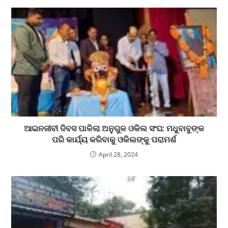
ଆଇନଜୀବୀ ଦିବସ ପାଳିଲା ଅନୁଗୁଳ ଓକିଲ ସଂଘ: ମଧୁବାବୁଙ୍କ
ପରି କାର୍ଯ୍ୟ କରିବାକୁ ଓକିଲଙ୍କୁ ପରାମର୍ଶ
April 28, 2024