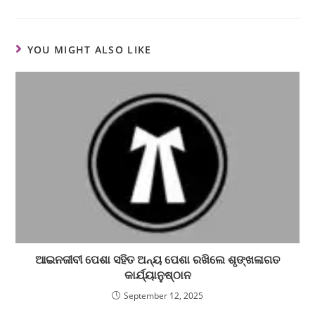
YOU MIGHT ALSO LIKE
ଆଇନଜୀବୀ ପେଶା ସହିତ ଅନ୍ୟ ପେଶା ରଖିଲେ ଶୃଙ୍ଖଳାଗତ
କାର୍ଯ୍ୟାନୁଷ୍ଠାନ
September 12, 2025