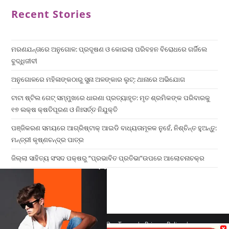
Recent Stories
ମରଣଯନ୍ତାରେ ଅନୁଗୋଳ: ପ୍ରଦୂଷଣ ଓ କୋଇଲା ପରିବହନ ବିରୋଧରେ ଗର୍ଜିଲେ
ବୁଦ୍ଧିଜୀବୀ
ଅନୁଗୋଳରେ ମହିଳାଙ୍କଠାରୁ ସୁନା ଅଳଙ୍କାର ଲୁଟ୍: ଥାନାରେ ଅଭିଯୋଗ
ଟାଟା ଷ୍ଟିଲ ଗେଟ୍ ସମ୍ମୁଖରେ ଧାରଣା ପ୍ରତ୍ୟାହୃତ: ମୃତ ଶ୍ରମିକଙ୍କ ପରିବାରକୁ
୧୭ ଲକ୍ଷ କ୍ଷତିପୂରଣ ଓ ନିଃସର୍ତ୍ତ ନିଯୁକ୍ତି
ପଞ୍ଜିକରଣ ସମୟରେ ଆଗ୍ରିଷ୍ଟାକ୍ ଆଇଡି ବାଧ୍ୟତାମୂଳକ ନୁହେଁ, ନିଶ୍ଚିନ୍ତ ହୁଅନ୍ତୁ:
ମନ୍ତ୍ରୀ କୃଷ୍ଣଚନ୍ଦ୍ର ପାତ୍ର
ଜିଲ୍ଲା ସାହିତ୍ୟ ସଂସଦ ପକ୍ଷରୁ “ପ୍ରଭାବିତ ପ୍ରତିଭା”ଉପରେ ଆଲୋଚନାଚକ୍ର
×
Home
Contact us
Our Team
Privacy Policy