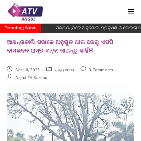
Trending Now:
ମରଣଯନ୍ତାରେ ଅନୁଗୋଳ: ପ୍ରଦୂଷଣ ଓ କୋଇଲା ପରିବ
ଆସନ୍ତାକାଲି ସକାଳେ ଅନୁଗୁଳ ଥାନା ଛକରୁ ଏସପି
ବାସଭବନ ରାସ୍ତା ବନ୍ଦ; ଜାଣନ୍ତୁ କାହିଁକି
April 6, 2026
ମୁଖ୍ୟ ଖବର
0 Comments
Angul TV Bureau