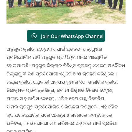
Join Our WhatsApp Channel
ଅନୁଗୁଳ: କ୍ରୀଡା ଛାତ୍ରାବାସ ପାଇଁ ପ୍ରତିଭା ଅନ୍ୱେଷଣ
ପ୍ରତିଯୋଗିତା ଆଜି ଅନୁଗୁଳ ଷ୍ଟାଡିୟମ ଠାରେ ଆୟୋଜିତ
ହୋଇଯାଇଛି। ଅନୁଗୁଳ ଜିଲ୍ଲାର ବିଭିନ୍ନ ବ୍ଲକରୁ ୪୪ ଜଣ ଓ ବୌଦ୍ଧ
ଜିଲ୍ଲାରୁ ୩ ଜଣ ପ୍ରତିଯୋଗୀ ଏଥିରେ ଅଂଶ ଗ୍ରହଣ କରିଥିଲେ ।
ଜିଲ୍ଲା କ୍ରୀଡା ଅଧିକାରୀ ଅକ୍ଷୟ କୁମାର ସିଠ, ଶାରୀରିକ କ୍ରୀଡା
ନିରୀକ୍ଷକ ପ୍ରଶାନ୍ତ ସିହ୍ନା, କ୍ରୀଡା ଶିକ୍ଷକ ବିନୋଦ ଦେହୁରୀ,
ଅମୀୟ ସାହୁ ଆଶିଷ ବେହେରା, ଏଲିଜାବେଥ ସାହୁ, ନିବେଦିତା
ସାମଲ ପ୍ରମୁଖ ପ୍ରତିଯୋଗିତା ପରିଚାଳନା କରିଥିଲେ। ଏହି ଦୌଡ
କୁଦ ପ୍ରତିଯୋଗିତା ପରେ ଆସନ୍ତା ୪ ତାରିଖରେ କବାଡି, ୬ ରେ
ଭଳିବଲ, ୮ ରେ ଖୋଖୋ ଓ ୯ ତାରିଖରେ ସନ୍ତରଣ ପାଇଁ ପ୍ରତିଭା
ଚୟନ କରାଯିବ ।