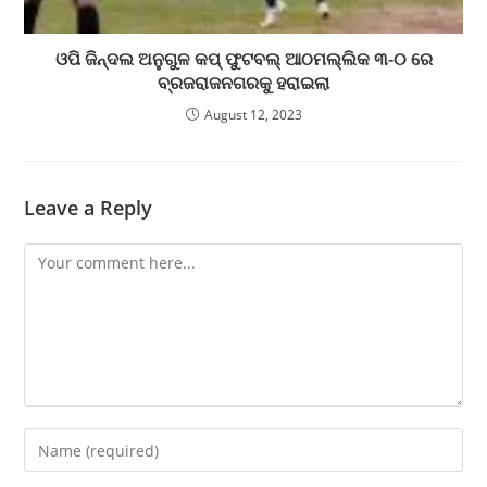
ଓପି ଜିନ୍ଦଲ ଅନୁଗୁଳ କପ୍ ଫୁଟବଲ୍ ଆଠମଲ୍ଲିକ ୩-୦ ରେ
ବ୍ରଜରାଜନଗରକୁ ହରାଇଲା
August 12, 2023
Leave a Reply