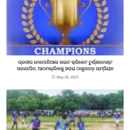
ପ୍ରଦୀପ ମେମୋରିଆଲ ନାଇଟ କ୍ରିକେଟ ଟୁର୍ଣ୍ଣାମେଣ୍ଟ
ଉଦଯାପିତ, ଆଠମଲ୍ଲିକକୁ ହରାଇ ଠାକୁରଗଡ଼ ଚାମ୍ପିୟନ
May 28, 2023