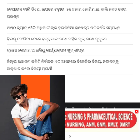
ବେଆଇନ ବାଲି ଡିପୋ ଉପରେ ଚଢ଼ାଉ: ୫୪ ହଜାର ଜୋରିମାନା, ବାଲି ଜବତ ନେଇ
ପ୍ରଶ୍ନ
ଷଷ୍ଠ ବ୍ୟାଚ୍‌ ASO ଅଧିକାରୀଙ୍କ ଦୁଇଦିନିଆ କ୍ଷେତ୍ର ପରିଦର୍ଶନ ସମ୍ପନ୍ନ
ବିଲରୁ ଫେରିବା ବେଳେ ବଜ୍ରାଘାତ: ଜଣେ ମହିଳା ମୃତ, ଜଣେ ଗୁରୁତର
ଟ୍ରମା କେୟାର ଆଇସିୟୁ କାର୍ଯ୍ୟକ୍ଷମ ଖୁବ୍ ଶୀଘ୍ର
ଜିଲ୍ଲା ଯୋଜନା କମିଟି ନିର୍ବାଚନ: ୧୦ ଆସନରେ ବିଜେଡିର ବିଜୟ, ନବୀନଙ୍କୁ
ସାକ୍ଷାତ କଲେ ବିଜୟୀ ପ୍ରାର୍ଥୀ
×
Home
Contact us
Our Team
Privacy Policy
Terms & Conditions
Copyright 2026 - ATV Angul All Rights Reserved
Made with ❤️ By UPDIGIT
×