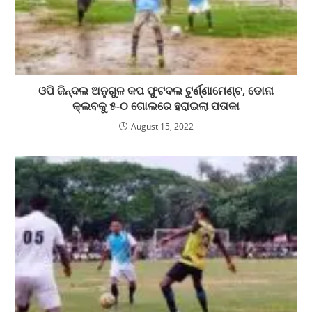
ଓପି ଜିନ୍ଦଲ ଅନୁଗୁଳ କପ ଫୁଟବଲ ଟୁର୍ଣ୍ଣାମେଣ୍ଟ, ଡୋନା
କ୍ଲବକୁ ୫-୦ ଗୋଲରେ ହରାଇଲା ପତାକା
August 15, 2022