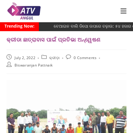
Trending Now:
ବେଆଇନ ବାଲି ଡିପୋ ଉପରେ ଚଢ଼ାଉ: ୫୪ ହଜାର ଜ
କ୍ରୀଡା ଛାତ୍ରାବାସ ପାଇଁ ପ୍ରତିଭା ଅନ୍ୱେଷଣ
July 2, 2022
କ୍ରୀଡ଼ା
0 Comments
Biswaranjan Pattnaik