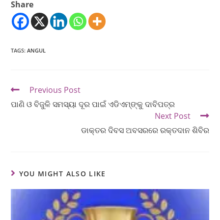
Share
TAGS
:
ANGUL
Previous Post
ପାଣି ଓ ବିଜୁଳି ସମସ୍ୟା ଦୂର ପାଇଁ ଏଡିଏମ୍‌ଙ୍କୁ ଦାବିପତ୍ର
Next Post
ଡାକ୍ତର ଦିବସ ଅବସରରେ ରକ୍ତଦାନ ଶିବିର
YOU MIGHT ALSO LIKE