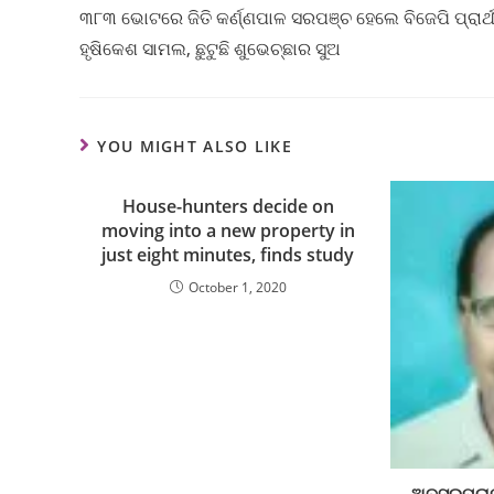
୩୮୩ ଭୋଟରେ ଜିତି କର୍ଣ୍ଣପାଳ ସରପଞ୍ଚ ହେଲେ ବିଜେପି ପ୍ରାର୍ଥ
ହୃଷିକେଶ ସାମଲ, ଛୁଟୁଛି ଶୁଭେଚ୍ଛାର ସୁଅ
YOU MIGHT ALSO LIKE
House-hunters decide on
moving into a new property in
just eight minutes, finds study
October 1, 2020