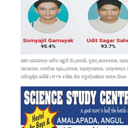
ଭୀମ ଭୋଇଙ୍କ ରଚିତ ସ୍ତୁତି ଚିନ୍ତାମଣି, ବୃହତ୍ ଭଜନମାଳା, ବ୍ରହ୍ମ
ଆଠଭଜନ, ଚଉତିଶା ଗ୍ରନ୍ଥମାଳା, ବ୍ରାହ୍ମଚାଳକ, ପଦ୍ମକଳ୍ପ 
ପରିପୂର୍ଣ୍ଣ କରିଛି। ୧୮୯୫ ମସିହା ଶିବ ଚତୁର୍ଦ୍ଦଶୀରେ ତାଙ୍କ ନିଧ