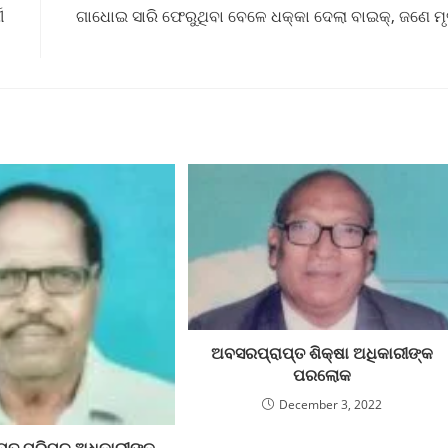
ୀ
ଗାଧୋଇ ସାରି ଫେରୁଥିବା ବେଳେ ଧକ୍କା ଦେଲା ବାଇକ୍, ଜଣେ ମ
ଅବସରପ୍ରାପ୍ତ ଶିକ୍ଷା ଅଧିକାରୀଙ୍କ
ପରଲୋକ
December 3, 2022