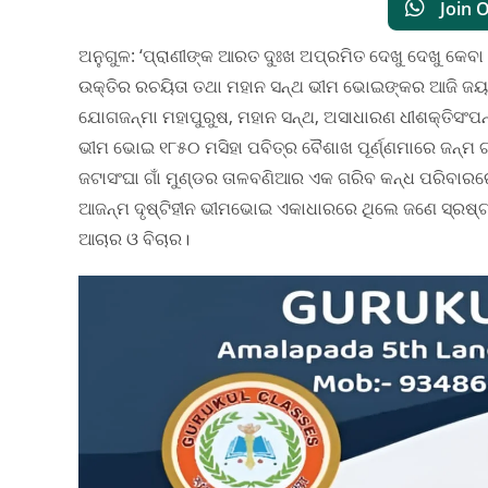
Join 
ଅନୁଗୁଳ: ‘ପ୍ରାଣୀଙ୍କ ଆରତ ଦୁଃଖ ଅପ୍ରମିତ ଦେଖୁ ଦେଖୁ କେବା
ଉକ୍ତିର ରଚୟିତା ତଥା ମହାନ ସନ୍ଥ ଭୀମ ଭୋଇଙ୍କର ଆଜି ଜୟନ
ଯୋଗଜନ୍ମା ମହାପୁରୁଷ, ମହାନ ସନ୍ଥ, ଅସାଧାରଣ ଧୀଶକ୍ତିସଂପନ୍ନ
ଭୀମ ଭୋଇ ୧୮୫୦ ମସିହା ପବିତ୍ର ବୈଶାଖ ପୂର୍ଣ୍ଣମାରେ ଜନ୍ମ ଗ
ଜଟାସଂଘା ଗାଁ ମୁଣ୍ଡର ତାଳବଣିଆର ଏକ ଗରିବ କନ୍ଧ ପରିବାରରେ
ଆଜନ୍ମ ଦୃଷ୍ଟିହୀନ ଭୀମଭୋଇ ଏକାଧାରରେ ଥିଲେ ଜଣେ ସ୍ରଷ୍ଟ୍ରା 
ଆଚାର ଓ ବିଚାର।