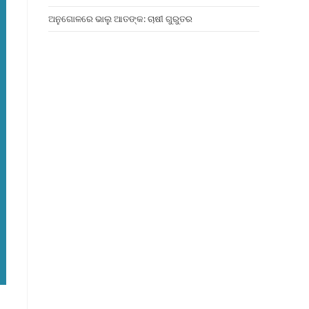
ଅନୁଗୋଳରେ ଭାଲୁ ଆତଙ୍କ: ଚାଷୀ ଗୁରୁତର