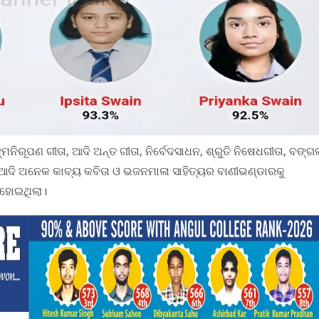
ନିରୂପଣ ଗୀତା, ଆଦି ଅନ୍ତ ଗୀତା, ନି​ର୍ବେ‌ଦସାଧନ, ଶ୍ରୁତି ନିଷେଧଗୀତା, ବଙ୍ଗ
ଆଦି ଅନେକ କାବ୍ୟ କବିତା ଓ ଭଜନମାଳା ସାହିତ୍ୟର ବାଣୀଭଣ୍ଡାରକୁ
ନ ହୋଇଥିଲା।