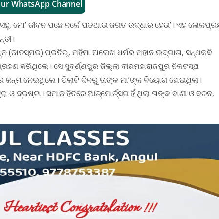
Our WhatsApp Channel
 ସହୁ, ମୋ’ ଜୀବନ ପଛେ ନର୍କେ ପଡିଥାଉ ଜଗତ ଉଦ୍ଧାର ହେଉ’। ଏହି ଲୋକପ୍ର
୍ତୀ।
 (ଜାତସ୍ମର) ପ୍ରତିଭୂ, ମହିମା ଅଲେଖ ଧର୍ମର ମହାନ ଉଦ୍‌ଗାତା, ସନ୍ଥକବି
୍ରହଣ କରିଥିଲେ। ସେ ସୁବର୍ଣ୍ଣପୁର ଜିଲ୍ଲା ବୀରମହାରାଜପୁର ନିକଟସ୍ଥ
 ଜନ୍ମ ନେଇଥିଲେ। ପିଲାଟି ଦିନରୁ ତାଙ୍କ ମା’ଙ୍କ ବିୟୋଗ ହୋଇଥିଲା।
ଓ ଦ୍ରଷ୍ଟା। ସମାଜ ହିତରେ ଆତ୍ମୋର୍ତ୍ସଗ ହିଁ ଥିଲା ତାଙ୍କ ବାଣୀ ଓ ବଚନ,