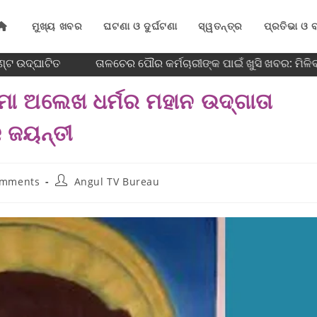
ମୁଖ୍ୟ ଖବର
ଘଟଣା ଓ ଦୁର୍ଘଟଣା
ସ୍ୱତନ୍ତ୍ର
ପ୍ରତିଭା ଓ ବ
୍ଟ ଉଦ୍ଘାଟିତ
ତାଳଚେର ପୌର କର୍ମଚାରୀଙ୍କ ପାଇଁ ଖୁସି ଖବର: ମିଳି
ମା ଅଲେଖ ଧର୍ମର ମହାନ ଉଦ୍‌ଗାତା
 ଜୟନ୍ତୀ
omments
Angul TV Bureau