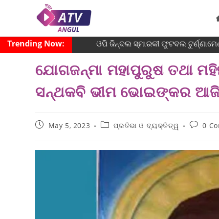
Trending Now:
ଓପି ଜିନ୍ଦଲ ସ୍ମାରକୀ ଫୁଟବଲ ଟୁର୍ଣ୍ଣାମେଣ
ଯୋଗଜନ୍ମା ମହାପୁରୁଷ ତଥା ମହି
ସନ୍ଥକବି ଭୀମ ଭୋଇଙ୍କର ଆଜି
May 5, 2023
ପ୍ରତିଭା ଓ ବ୍ୟକ୍ତିତ୍ୱ
0 C