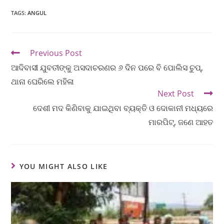
TAGS
:
ANGUL
Previous Post
ଆଦିବାସୀ ଯୁବତୀଙ୍କୁ ଅସଦାଚରଣର ୬ ଦିନ ପରେ ବି ପୋଲିସ ଚୁପ୍,
ଥାନା ଘେରିଲେ ମହିଳା
Next Post
ଦେଶୀ ମଦ କିଣିବାକୁ ଯାଇଥିବା ବ୍ୟକ୍ତି ଓ ଦୋକାନୀ ମଧ୍ୟରେ
ମାରପିଟ୍, ଜଣେ ଆହତ
YOU MIGHT ALSO LIKE