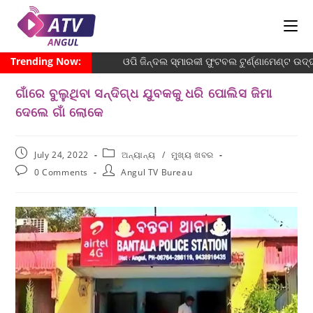
Trending Now:
ଓପି ଜିନ୍ଦଲ ସ୍ମାରକୀ ଫୁଟବଲ ଟୁର୍ଣ୍ଣାମେଣ୍ଟ ଉଦ୍ଘ
ଗାଁରେ ବୁଲୁଥିବା ସନ୍ଦିଗ୍ଧ ଯୁବକକୁ ଧରି ପୋଲିସ ଜିମା
ଦେଲେ ଗାଁ ଲୋକେ
July 24, 2022
ଅନ୍ୟାନ୍ୟ
/
ମୁଖ୍ୟ ଖବର
0 Comments
Angul TV Bureau