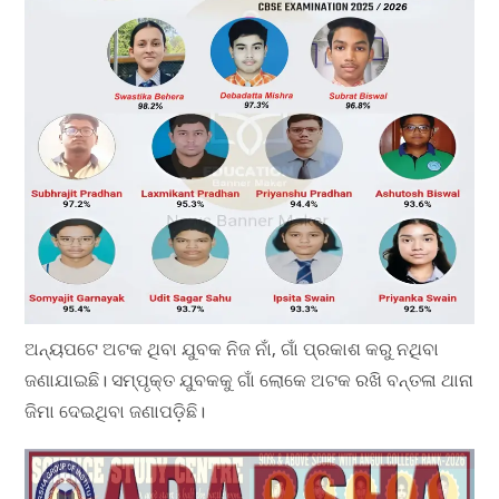
ଅନ୍ୟପଟେ ଅଟକ ଥିବା ଯୁବକ ନିଜ ନାଁ, ଗାଁ ପ୍ରକାଶ କରୁ ନଥିବା
ଜଣାଯାଇଛି। ସମ୍ପୃକ୍ତ ଯୁବକକୁ ଗାଁ ଲୋକେ ଅଟକ ରଖି ବନ୍ତଳା ଥାନା
ଜିମା ଦେଇଥିବା ଜଣାପଡ଼ିଛି।