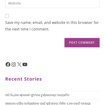
Save my name, email, and website in this browser for
the next time I comment.
Recent Stories
ଓପି ଜିନ୍ଦଲ ସ୍ମାରକୀ ଫୁଟବଲ ଟୁର୍ଣ୍ଣାମେଣ୍ଟ ଉଦ୍ଘାଟିତ
ତାଳଚେର ପୌର କର୍ମଚାରୀଙ୍କ ପାଇଁ ଖୁସି ଖବର: ମିଳିବ ୪.୫୫ କୋଟି ବକେୟା