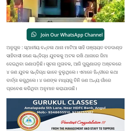
Join Our WhatsApp Channel
ଅନୁଗୁଳ : ସ୍ଥାନୀୟ ବନ୍ତଳା ଥାନା ମାଟିଆ ସାହି ପଞ୍ଚାୟତ ବଡଦାଣ୍ଡ
ସାହିବାସୀ ଜଣେ ସନ୍ଦିଗ୍ଧ ଯୁବକକୁ ଅଟକ ରଖି ଥାନାରେ ଜିମା
ଦେଇଥିବା ଜଣାପଡ଼ିଛି। ସୂଚନା ମୁତାବକ, ଆଜି ପୁରୁଣାଗଡ଼ ଅଞ୍ଚଳରେ
୪ ଜଣ ଯୁବକ ସନ୍ଦିଗ୍ଧ ଭାବେ ବୁଲୁଥିଲେ। ଏମାନେ ହିନ୍ଦୀରେ କଥା
ବାର୍ତ୍ତା କରୁଥିଲେ। ୪ ଜଣଙ୍କ ମଧ୍ୟରୁ ତିନି ଜଣ ଅନ୍ୟ ଗାଁରେ
ପ୍ରବେଶ କରିଥିବା ଅନୁମାନ କରାଯାଉଛି।