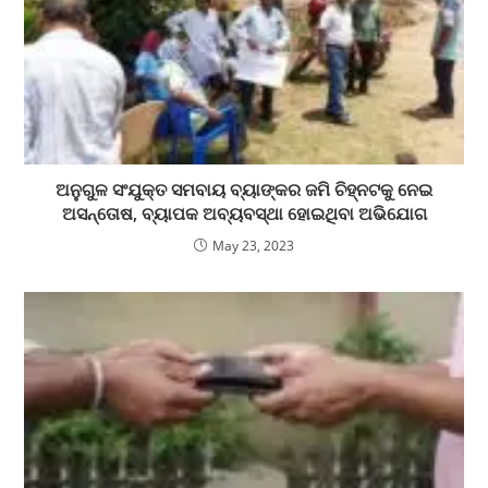
ଅନୁଗୁଳ ସଂଯୁକ୍ତ ସମବାୟ ବ୍ୟାଙ୍କର ଜମି ଚିହ୍ନଟକୁ ନେଇ
ଅସନ୍ତୋଷ, ବ୍ୟାପକ ଅବ୍ୟବସ୍ଥା ହୋଇଥିବା ଅଭିଯୋଗ
May 23, 2023