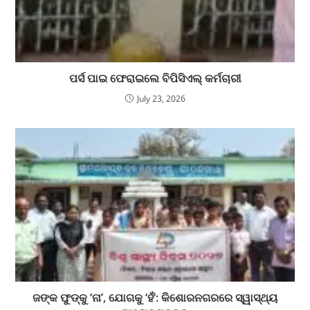
ପର୍ସ ପାଇ ଫେରାଇଲେ ବିପିସିଏଲ୍ କର୍ମଚାରୀ
July 23, 2026
ଜଙ୍କ ଫୁଡ୍‌କୁ ‘ନା’, ଯୋଗକୁ ‘ହଁ’: କିଶୋରନଗରରେ ସ୍ୱାସ୍ଥ୍ୟ