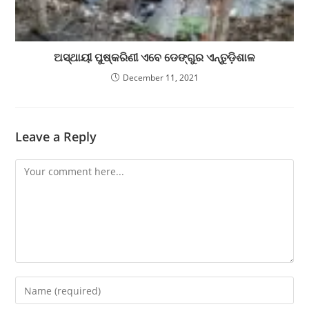
ଅସ୍ଥାୟୀ ପୁଷ୍କରିଣୀ ଏବେ ଡେଙ୍ଗୁର ଏନ୍ତୁଡ଼ିଶାଳ
December 11, 2021
Leave a Reply