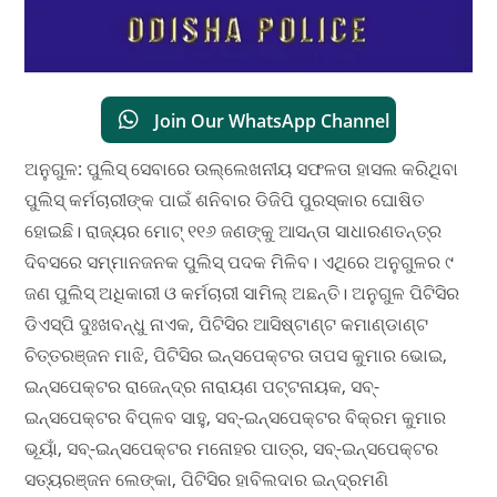
Join Our WhatsApp Channel
ଅନୁଗୁଳ: ପୁଲିସ୍ ସେବାରେ ଉଲ୍ଲେଖନୀୟ ସଫଳତା ହାସଲ କରିଥିବା
ପୁଲିସ୍‌ କର୍ମଚାରୀଙ୍କ ପାଇଁ ଶନିବାର ଡିଜିପି ପୁରସ୍କାର ଘୋଷିତ
ହୋଇଛି। ରାଜ୍ୟର ମୋଟ୍ ୧୧୬ ଜଣଙ୍କୁ ଆସନ୍ତା ସାଧାରଣତନ୍ତ୍ର
ଦିବସରେ ସମ୍ମାନଜନକ ପୁଲିସ୍ ପଦକ ମିଳିବ। ଏଥିରେ ଅନୁଗୁଳର ୯
ଜଣ ପୁଲିସ୍ ଅଧିକାରୀ ଓ କର୍ମଚାରୀ ସାମିଲ୍ ଅଛନ୍ତି। ଅନୁଗୁଳ ପିଟିସିର
ଡିଏସ୍‌ପି ଦୁଃଖବନ୍ଧୁ ନାଏକ, ପିଟିସିର ଆସିଷ୍ଟାଣ୍ଟ କମାଣ୍ଡାଣ୍ଟ
ଚିତ୍ତରଞ୍ଜନ ମାଝି, ପିଟିସିର ଇନ୍ସପେକ୍ଟର ତାପସ କୁମାର ଭୋଇ,
ଇନ୍ସପେକ୍ଟର ରାଜେନ୍ଦ୍ର ନାରାୟଣ ପଟ୍ଟନାୟକ, ସବ୍‌-
ଇନ୍ସପେକ୍ଟର ବିପ୍ଳବ ସାହୁ, ସବ୍-ଇନ୍ସପେକ୍ଟର ବିକ୍ରମ କୁମାର
ଭୂୟାଁ, ସବ୍-ଇନ୍ସପେକ୍ଟର ମନୋହର ପାତ୍ର, ସବ୍‌-ଇନ୍ସପେକ୍ଟର
ସତ୍ୟରଞ୍ଜନ ଲେଙ୍କା, ପିଟିସିର ହାବିଲଦାର ଇନ୍ଦ୍ରମଣି