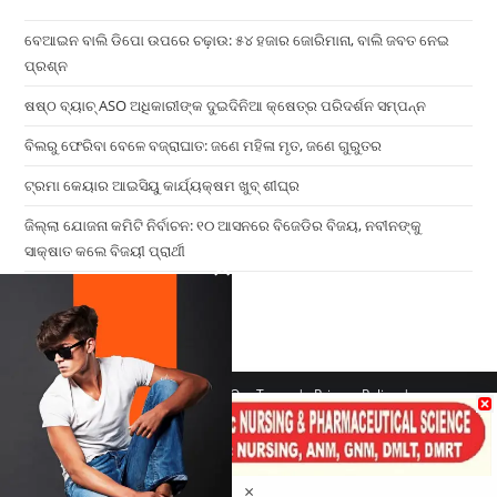
ବେଆଇନ ବାଲି ଡିପୋ ଉପରେ ଚଢ଼ାଉ: ୫୪ ହଜାର ଜୋରିମାନା, ବାଲି ଜବତ ନେଇ
ପ୍ରଶ୍ନ
ଷଷ୍ଠ ବ୍ୟାଚ୍‌ ASO ଅଧିକାରୀଙ୍କ ଦୁଇଦିନିଆ କ୍ଷେତ୍ର ପରିଦର୍ଶନ ସମ୍ପନ୍ନ
ବିଲରୁ ଫେରିବା ବେଳେ ବଜ୍ରାଘାତ: ଜଣେ ମହିଳା ମୃତ, ଜଣେ ଗୁରୁତର
ଟ୍ରମା କେୟାର ଆଇସିୟୁ କାର୍ଯ୍ୟକ୍ଷମ ଖୁବ୍ ଶୀଘ୍ର
ଜିଲ୍ଲା ଯୋଜନା କମିଟି ନିର୍ବାଚନ: ୧୦ ଆସନରେ ବିଜେଡିର ବିଜୟ, ନବୀନଙ୍କୁ
ସାକ୍ଷାତ କଲେ ବିଜୟୀ ପ୍ରାର୍ଥୀ
×
Home
Contact us
Our Team
Privacy Policy
Terms & Conditions
Copyright 2026 - ATV Angul All Rights Reserved
Made with ❤️ By UPDIGIT
×