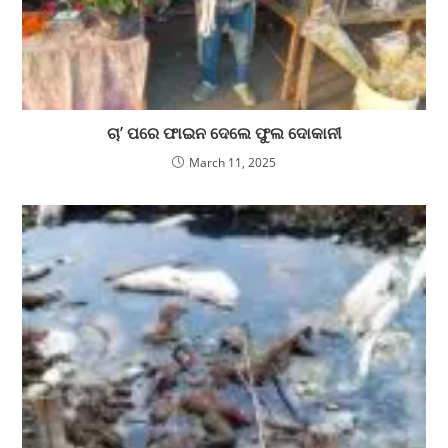
ଚା’ ପରେ ଫାଇନ ଦେଲେ ଫୁଲ ଦୋକାନୀ
March 11, 2025