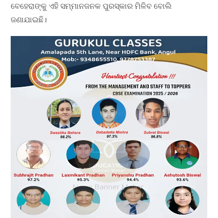
ବେହେରାଙ୍କୁ ଏହି ସମ୍ମାନଜନକ ପୁରସ୍କାର ମିଳିବ ବୋଲି
ଜଣାଯାଇଛି।