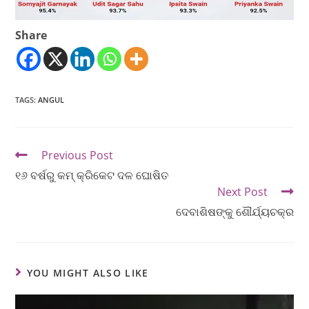
Share
TAGS
:
ANGUL
Previous Post
୧୬ ବର୍ଷରୁ କମ୍ କ୍ରିକେଟ ଦଳ ଘୋଷିତ
Next Post
ଦେବାଶିଷଙ୍କୁ ଶୌର୍ଯ୍ୟଚକ୍ର
YOU MIGHT ALSO LIKE