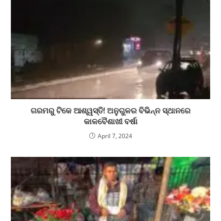
ଗରମରୁ ଟିକେ ଆଶ୍ୱସ୍ତି! ଅନୁଗୁଳର ବିଭିନ୍ନ ସ୍ଥାନରେ
କାଳବୈଶାଖୀ ବର୍ଷା
April 7, 2024