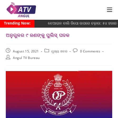
Trending Now:
ବେଆଇନ ବାଲି ଡିପୋ ଉପରେ ଚଢ଼ାଉ: ୫୪ ହଜାର ଜ
ଅନୁଗୁଳର ୯ ଜଣଙ୍କୁ ପୁଲିସ୍ ପଦକ
August 15, 2021
ମୁଖ୍ୟ ଖବର
0 Comments
Angul TV Bureau