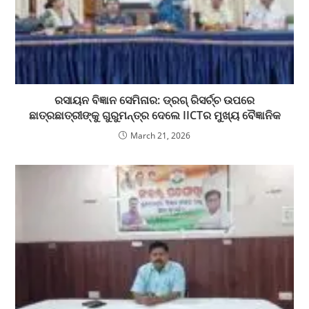
ରସାୟନ ବିଜ୍ଞାନ ସେମିନାର: ଡ୍ରଗ୍ ରିସର୍ଚ୍ଚ ଉପରେ
ଛାତ୍ରଛାତ୍ରୀଙ୍କୁ ଗୁରୁମନ୍ତ୍ର ଦେଲେ IICTର ମୁଖ୍ୟ ବୈଜ୍ଞାନିକ
March 21, 2026