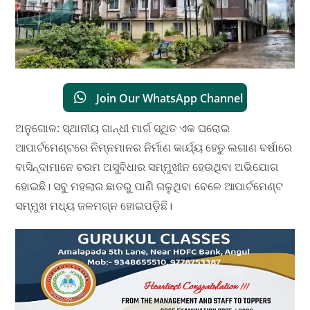
Join Our WhatsApp Channel
ଅନୁଗୋଳ: ସ୍ଥାନୀୟ ଗାନ୍ଧୀ ମାର୍ଗ ସ୍ଥିତ ଏକ ଘରୋଇ
ଆପାର୍ଟମେଣ୍ଟରେ ନିମ୍ନମାନର ନିର୍ମାଣ କାର୍ଯ୍ୟ ହେତୁ ଲଗାଣ ବର୍ଷାରେ
ବାସିନ୍ଦାମାନେ ଚରମ ଅସୁବିଧାର ସମ୍ମୁଖୀନ ହେଉଥିବା ଅଭିଯୋଗ
ହୋଇଛି। ସବୁ ମହଲାର ଛାତରୁ ପାଣି ଗଳୁଥିବା ବେଳେ ଆପାର୍ଟମେଣ୍ଟ
ସମ୍ମୁଖ ମଧ୍ୟ ଜଳମଗ୍ନ ହୋଇପଡ଼ିଛି।