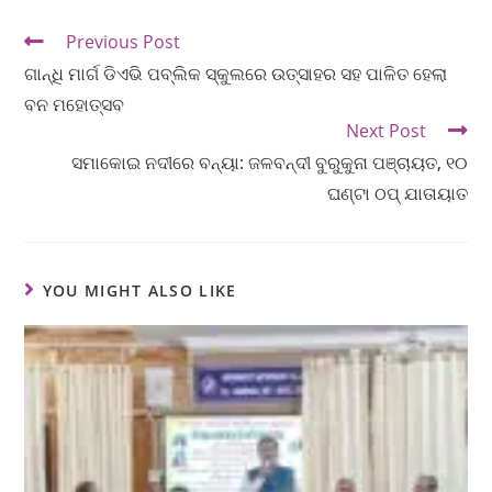
Previous Post
ଗାନ୍ଧି ମାର୍ଗ ଡିଏଭି ପବ୍ଲିକ ସ୍କୁଲରେ ଉତ୍ସାହର ସହ ପାଳିତ ହେଲା
ବନ ମହୋତ୍ସବ
Next Post
ସମାକୋଇ ନଦୀରେ ବନ୍ୟା: ଜଳବନ୍ଦୀ ବୁରୁକୁନା ପଞ୍ଚାୟତ, ୧୦
ଘଣ୍ଟା ଠପ୍ ଯାତାୟାତ
YOU MIGHT ALSO LIKE