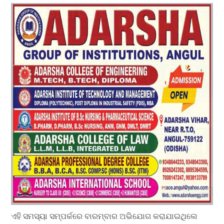
ଏହି ସମସ୍ୟା ସମ୍ପର୍କରେ ବାରମ୍ବାର ଅଭିଯୋଗ କରାଯାଇଥିଲେ