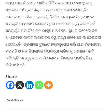
ମଧ୍ୟ ଆପାର୍ଟମେଣ୍ଟ ମାଲିକ କିଛି ପଦକ୍ଷେପ ନେଉନଥିବାରୁ
ସ୍ଥାନୀୟ ବାସିନ୍ଦା ତୀବ୍ର ଅସନ୍ତୋଷ ପ୍ରକାଶ କରିଛନ୍ତି।
ସେମାନଙ୍କ କହିବା ଅନୁଯାୟୀ, “ନିର୍ମାଣ ସମୟରେ ନିମ୍ନମାନର
ସାମଗ୍ରୀ ବ୍ୟବହାର କରାଯାଇଥିଲା। ଏବେ ସାମାନ୍ୟ ବର୍ଷାରେ ହିଁ
ସମ୍ପୂର୍ଣ୍ଣ ଅପାର୍ଟମେଣ୍ଟ ଭାସୁଛି।” ଅବସ୍ଥା ସୁଧାର ନହେଲେ କିଛି
ଅନ୍ତେବାସୀ ଖାଉଟି ଅଦାଲତର ଦ୍ୱାରସ୍ଥ ହେବେ ବୋଲି ଚେତାବନୀ
ଦେଇଛନ୍ତି। ପ୍ରଶାସନ ତୁରନ୍ତ ହସ୍ତକ୍ଷେପ କରି ଆପାର୍ଟମେଣ୍ଟର
ମରାମତି ଓ ଜଳ ନିଷ୍କାସନ ବ୍ୟବସ୍ଥା କରିବାକୁ ସେମାନେ ଦାବି
କରିଛନ୍ତି।ସମ୍ପୃକ୍ତ ଅପାର୍ଟମେଣ୍ଟ ମାଲିକଙ୍କ ପ୍ରତିକ୍ରିୟା
ମିଳିପାରିନାହିଁ।
Share
TAGS
:
ANGUL