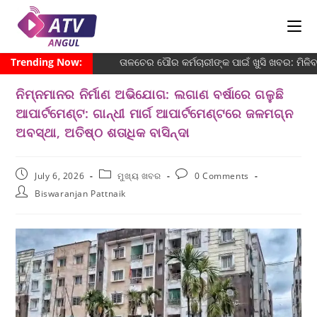
Trending Now:
ତାଳଚେର ପୌର କର୍ମଚାରୀଙ୍କ ପାଇଁ ଖୁସି ଖବର: ମିଳ
ନିମ୍ନମାନର ନିର୍ମାଣ ଅଭିଯୋଗ: ଲଗାଣ ବର୍ଷାରେ ଗଳୁଛି
ଆପାର୍ଟମେଣ୍ଟ: ଗାନ୍ଧୀ ମାର୍ଗ ଆପାର୍ଟମେଣ୍ଟରେ ଜଳମଗ୍ନ
ଅବସ୍ଥା, ଅତିଷ୍ଠ ଶତାଧିକ ବାସିନ୍ଦା
July 6, 2026
ମୁଖ୍ୟ ଖବର
0 Comments
Biswaranjan Pattnaik