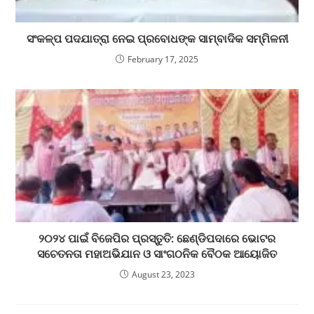
ସଂକଳ୍ପ ପଦଯାତ୍ରା ନେଇ ପ୍ରବୋଧଙ୍କ ସାମ୍ବାଦିକ ସମ୍ମିଳନୀ
February 17, 2025
୨୦୨୪ ପାଇଁ ବିଜେପିର ପ୍ରସ୍ତୁତି: ଛେଣ୍ଡିପଦାରେ ଭୋଟର
ସଚେତନତା ମହାଅଭିଯାନ ଓ ସାଂଗଠନିକ ବୈଠକ ଆୟୋଜିତ
August 23, 2023