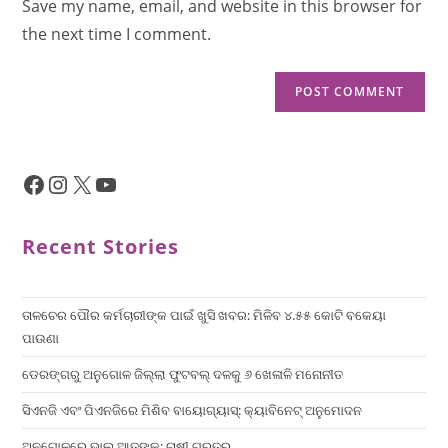
Save my name, email, and website in this browser for
the next time I comment.
Recent Stories
ତାଳଚେର ପୌର କର୍ମଚାରୀଙ୍କ ପାଇଁ ଖୁସି ଖବର: ମିଳିବ ୪.୫୫ କୋଟି ବକେୟା
ପାଉଣା
ଡେରଙ୍ଗରୁ ଅନୁଗୋଳ ଜିଲ୍ଲା ଫୁଟବଲ୍ ଦଳକୁ ୬ ଖେଳାଳି ମନୋନୀତ
ସିଏନଜି ଏବଂ ପିଏନଜିରେ ମିଶିବ ବାୟୋଗ୍ୟାସ୍: କ୍ୟାବିନେଟ୍ ଅନୁମୋଦନ
ଅନୁଗୋଳରେ ଭାଲୁ ଆତଙ୍କ: ଚାଷୀ ଗୁରୁତର