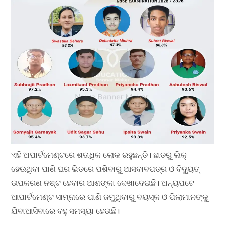
ଏହି ଅପାର୍ଟମେଣ୍ଟରେ ଶତାଧିକ ଲୋକ ରହୁଛନ୍ତି। ଛାତରୁ ଲିକ୍
ହେଉଥିବା ପାଣି ଘର ଭିତରେ ପଶିବାରୁ ଆସବାବପତ୍ର ଓ ବିଦ୍ୟୁତ୍
ଉପକରଣ ନଷ୍ଟ ହେବାର ଆଶଙ୍କା ଦେଖାଦେଇଛି। ଅନ୍ୟପଟେ
ଆପାର୍ଟମେଣ୍ଟ ସାମ୍ନାରେ ପାଣି ଜମୁଥିବାରୁ ବୟସ୍କ ଓ ପିଲାମାନଙ୍କୁ
ଯିବାଆସିବାରେ ବହୁ ସମସ୍ୟା ହେଉଛି।