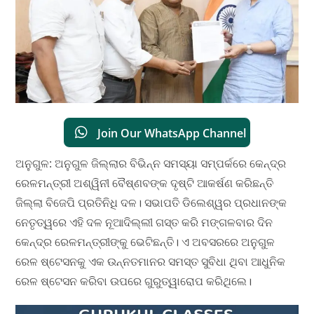
Join Our WhatsApp Channel
ଅନୁଗୁଳ: ଅନୁଗୁଳ ଜିଲ୍ଲାର ବିଭିନ୍ନ ସମସ୍ୟା ସମ୍ପର୍କରେ କେନ୍ଦ୍ର
ରେଳମନ୍ତ୍ରୀ ଅଶ୍ୱିନୀ ବୈଷ୍ଣବଙ୍କ ଦୃଷ୍ଟି ଆକର୍ଷଣ କରିଛନ୍ତି
ଜିଲ୍ଲା ବିଜେପି ପ୍ରତିନିଧି ଦଳ। ସଭାପତି ଡିଲେଶ୍ୱର ପ୍ରଧାନଙ୍କ
ନେତୃତ୍ୱରେ ଏହି ଦଳ ନୂଆଦିଲ୍ଲୀ ଗସ୍ତ କରି ମଙ୍ଗଳବାର ଦିନ
କେନ୍ଦ୍ର ରେଳମନ୍ତ୍ରୀଙ୍କୁ ଭେଟିଛନ୍ତି। ଏ ଅବସରରେ ଅନୁଗୁଳ
ରେଳ ଷ୍ଟେସନକୁ ଏକ ଉନ୍ନତମାନର ସମସ୍ତ ସୁବିଧା ଥିବା ଆଧୁନିକ
ରେଳ ଷ୍ଟେସନ କରିବା ଉପରେ ଗୁରୁତ୍ୱାରୋପ କରିଥିଲେ।