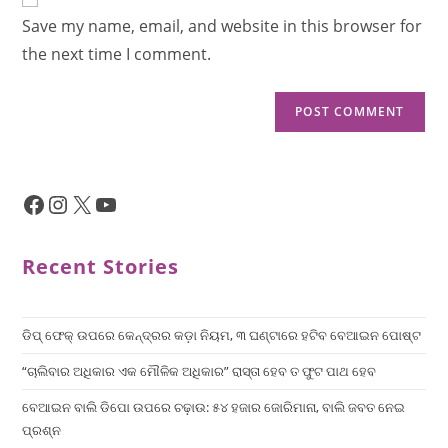
Save my name, email, and website in this browser for
the next time I comment.
Recent Stories
ଡିପ୍ ଫେକ୍ ଉପରେ କେନ୍ଦ୍ରର କଡ଼ା ନିୟମ, ୩ ଘଣ୍ଟାରେ ହଟିବ ବେଆଇନ ପୋଷ୍ଟ
“ଚାଲିବାର ଅଧିକାର ଏକ ମୌଳିକ ଅଧିକାର” ରାସ୍ତା ହେବ ତ ଫୁଟ ପାଥ ହେବ
ବେଆଇନ ବାଲି ଡିପୋ ଉପରେ ଚଢ଼ାଉ: ୫୪ ହଜାର ଜୋରିମାନା, ବାଲି ଜବତ ନେଇ
ପ୍ରଶ୍ନ