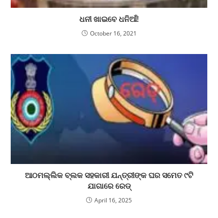
ଧନୀ ଖାଇବେ ଧନିଆଁ!
October 16, 2021
ଆଠମଲ୍ଲିକ ବ୍ଲକ ସହକାରୀ ଯନ୍ତ୍ରୀଙ୍କ ଘର ସମେତ ୯ଟି
ଯାଗାରେ ରେଡ୍
April 16, 2025