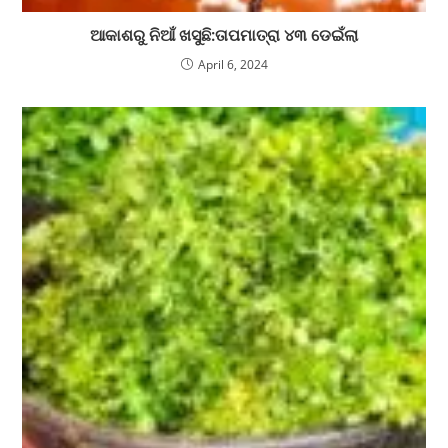
ଆକାଶରୁ ନିଆଁ ଖସୁଛି:ତାପମାତ୍ରା ୪୩ ଡେଇଁଲା
April 6, 2024