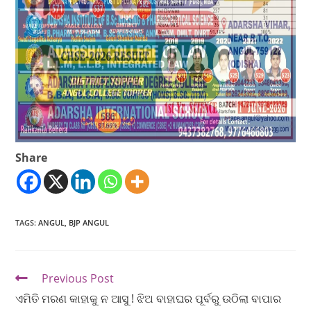
Share
TAGS
:
ANGUL
,
BJP ANGUL
Previous Post
ଏମିତି ମରଣ କାହାକୁ ନ ଆସୁ ! ଝିଅ ବାହାଘର ପୂର୍ବରୁ ଉଠିଲା ବାପାର