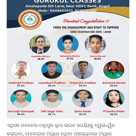
ଏଥିସହ ତାଳଚେର-ଅନୁଗୁଳ ଲୁପ ଲାଇନ କାର୍ଯ୍ୟକୁ ତ୍ୱରାନ୍ୱିତ
କରାଇବା, ମୋବାଇଲ ଟାୱାର ନଥିବା ପଞ୍ଚାୟତରେ ଟାୱାର