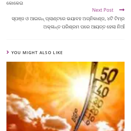
କୋକେଇ
Next Post
ସ୍ପଞ୍ଜ ଓ ଆଇରନ୍‌ ପ୍ଲାଣ୍ଟରେ ଭୟାବହ ଅଗ୍ନିକାଣ୍ଡ, ୪ଟି ଟିମ୍‌ର
ଅକ୍ଳାନ୍ତ ପରିଶ୍ରମ ପରେ ଆୟତ୍ତ ହେଲା ନିଆଁ
YOU MIGHT ALSO LIKE