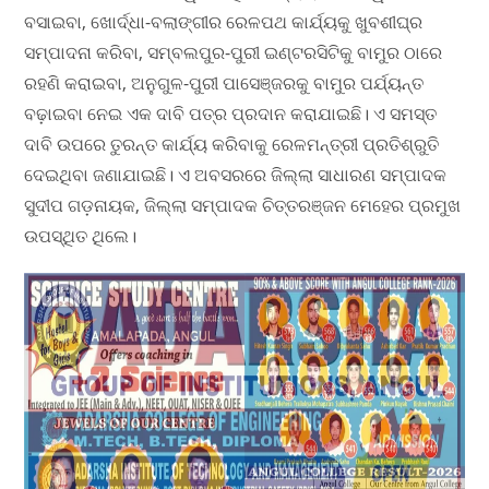
ବସାଇବା, ଖୋର୍ଦ୍ଧା-ବଲାଙ୍ଗୀର ରେଳପଥ କାର୍ଯ୍ୟକୁ ଖୁବଶୀଘ୍ର
ସମ୍ପାଦନା କରିବା, ସମ୍ବଲପୁର-ପୁରୀ ଇଣ୍ଟରସିଟିକୁ ବାମୁର ଠାରେ
ରହଣି କରାଇବା, ଅନୁଗୁଳ-ପୁରୀ ପାସେଞ୍ଜରକୁ ବାମୁର ପର୍ଯ୍ୟନ୍ତ
ବଢ଼ାଇବା ନେଇ ଏକ ଦାବି ପତ୍ର ପ୍ରଦାନ କରାଯାଇଛି। ଏ ସମସ୍ତ
ଦାବି ଉପରେ ତୁରନ୍ତ କାର୍ଯ୍ୟ କରିବାକୁ ରେଳମନ୍ତ୍ରୀ ପ୍ରତିଶ୍ରୁତି
ଦେଇଥିବା ଜଣାଯାଇଛି। ଏ ଅବସରରେ ଜିଲ୍ଲା ସାଧାରଣ ସମ୍ପାଦକ
ସୁଦୀପ ଗଡ଼ନାୟକ, ଜିଲ୍ଲା ସମ୍ପାଦକ ଚିତ୍ତରଞ୍ଜନ ମେହେର ପ୍ରମୁଖ
ଉପସ୍ଥିତ ଥିଲେ।