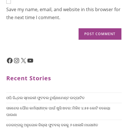
Save my name, email, and website in this browser for
the next time I comment.
Recent Stories
ଓପି ଜିନ୍ଦଲ ସ୍ମାରକୀ ଫୁଟବଲ ଟୁର୍ଣ୍ଣାମେଣ୍ଟ ଉଦ୍ଘାଟିତ
ତାଳଚେର ପୌର କର୍ମଚାରୀଙ୍କ ପାଇଁ ଖୁସି ଖବର: ମିଳିବ ୪.୫୫ କୋଟି ବକେୟା
ପାଉଣା
ଡେରଙ୍ଗରୁ ଅନୁଗୋଳ ଜିଲ୍ଲା ଫୁଟବଲ୍ ଦଳକୁ ୬ ଖେଳାଳି ମନୋନୀତ