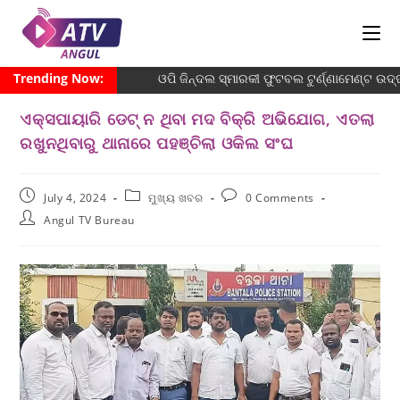
Trending Now:
ଓପି ଜିନ୍ଦଲ ସ୍ମାରକୀ ଫୁଟବଲ ଟୁର୍ଣ୍ଣାମେଣ୍ଟ ଉଦ୍ଘ
ଏକ୍ସପାୟାରି ଡେଟ୍ ନ ଥିବା ମଦ ବିକ୍ରି ଅଭିଯୋଗ, ଏତଲା
ରଖୁନଥିବାରୁ ଥାନାରେ ପହଞ୍ଚିଲା ଓକିଲ ସଂଘ
July 4, 2024
ମୁଖ୍ୟ ଖବର
0 Comments
Angul TV Bureau