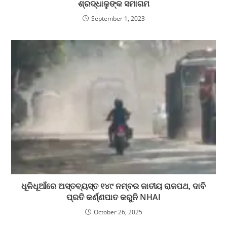
ଶ୍ରଦ୍ଧାଳୁଙ୍କ ସମାଗମ
September 1, 2023
ଧୂଳିଧୂଆଁରେ ଅସ୍ତବ୍ୟସ୍ତ ୧୪୯ ନମ୍ବର ଜାତୀୟ ରାଜପଥ, ଦାବି
ପ୍ରତି କର୍ଣ୍ଣପାତ କରୁନି NHAI
October 26, 2025