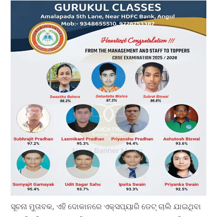
ସୂଚନା ମୁତାବକ, ଏହି ଦୋକାନରେ ଏକ୍ସପ୍ୟାରି ଡେଟ୍ ଚାଲି ଯାଇଥିବା