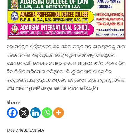
ସଭାପତିଙ୍କ ନିର୍ଦ୍ଦେଶରେ କିଛି ଓକିଲ ଉକ୍ତ ମଦ କାଉଣ୍ଟରକୁ ଯାଇ
ସତରେ ମଦର ଏକ୍ସପ୍ୟାରି ଡେଟ୍ ନଥିବା ଦେଖିବାକୁ ପାଇଥିଲେ।
ସେମାନେ ସେହି ଦୋକାନ ନାମରେ ବନ୍ତଳା ଥାନାରେ ୨୯/୦୬/୦୨୪ ରିଖ
ଦିନ ଲିଖିତ ଅଭିଯୋଗ କରିଥିଲେ, କିନ୍ତୁ ଘଟଣାର ପାଞ୍ଚ ଦିନ
ବିତିଥିଲେ ମଧ୍ୟ ସୁଦ୍ଧା କେସ୍ ରେଜିଷ୍ଟ୍ରେସନ ହୋଇନଥିବାରୁ ଓକିଲ
ସଂଘ ଥାନା ଅଧିକାରିଣୀଙ୍କ ସହ ଆଲୋଚନା କରିଛନ୍ତି।
Share
TAGS
:
ANGUL
,
BANTALA