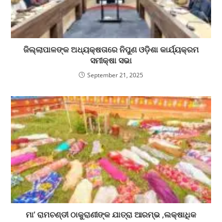
ଜିଲ୍ଲାପାଳଙ୍କ ଅଧ୍ୟକ୍ଷତାରେ ନିପୁଣ ଓଡ଼ିଶା କାର୍ଯ୍ୟକ୍ରମ
ସମୀକ୍ଷା ସଭା
September 21, 2025
ମା’ ରାମଚଣ୍ଡୀ ଠାକୁରାଣୀଙ୍କ ଯାତ୍ରା ଆରମ୍ଭ ,ଲକ୍ଷାଧିକ