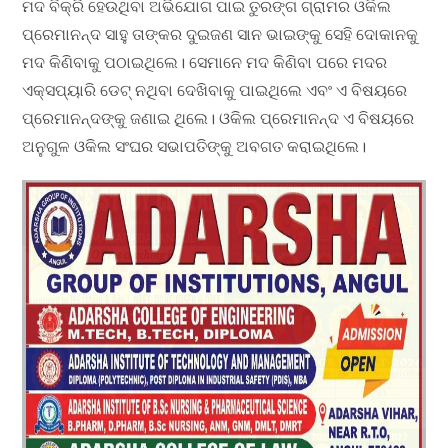
ମଦ ବିକ୍ରି ହେଉଥିବା ଅଭିଯୋଗ ପାଇ ତୁରଙ୍ଗ ଗ୍ରାମର ଓକିଲ
ପ୍ରେମାନନ୍ଦ ସାହୁ ତାଙ୍କର ଦୁଇଜଣ ସାନ ଭାଇଙ୍କୁ ସେହି ଦୋକାନକୁ
ମଦ କିଣିବାକୁ ପଠାଇଥିଲେ। ସେମାନେ ମଦ କିଣିବା ପରେ ମଦର
ଏକ୍ସପ୍ୟାରି ଡେଟ୍ ନଥିବା ଦେଖିବାକୁ ପାଇଥିଲେ ଏବଂ ଏ ବିଷୟରେ
ପ୍ରେମାନନ୍ଦଙ୍କୁ ଜଣାଇ ଥିଲେ। ଓକିଲ ପ୍ରେମାନନ୍ଦ ଏ ବିଷୟରେ
ଅନୁଗୁଳ ଓକିଲ ସଂଘର ସଭାପତିଙ୍କୁ ଅବଗତ କରାଇଥିଲେ।