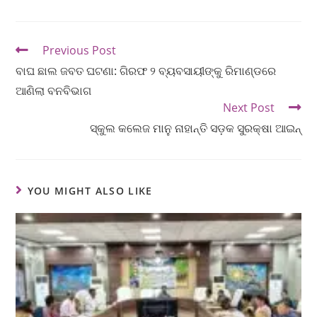
Previous Post
ବାଘ ଛାଲ ଜବତ ଘଟଣା: ଗିରଫ ୨ ବ୍ୟବସାୟୀଙ୍କୁ ରିମାଣ୍ଡରେ
ଆଣିଲା ବନବିଭାଗ
Next Post
ସ୍କୁଲ କଲେଜ ମାନୁ ନାହାନ୍ତି ସଡ଼କ ସୁରକ୍ଷା ଆଇନ୍
YOU MIGHT ALSO LIKE