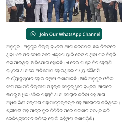
Join Our WhatsApp Channel
ଅନୁଗୁଳ : ଅନୁଗୁଳ ଜିଲ୍ଲା ବନ୍ତଳା ଥାନା କରତପଟା ଛକ ନିକଟରେ
ଥିବା ଏକ ମଦ ଦୋକାନରେ ଏକ୍ସପାୟାରି ଡେଟ ନ ଥିବା ମଦ ବିକ୍ରି
କରାଯାଉଥିବା ଅଭିଯୋଗ ହୋଇଛି। ଏ ନେଇ ପାଞ୍ଚ ଦିନ ହେଲାଣି
ବନ୍ତଳା ଥାନାରେ ଅଭିଯୋଗ ହୋଇଥିଲେ ମଧ୍ୟ କୌଣସି
କାର୍ଯ୍ୟାନୁଷ୍ଠାନ ହୋଇ ନଥିବା ଜଣାଯାଇଛି। ଆଜି ଅନୁଗୁଳ ଓକିଲ
ସଂଘ ସଭାପତି ଦିଲ୍ଲୀପ ସାହୁଙ୍କ ନେତୃତ୍ୱରେ ବନ୍ତଳା ଥାନାରେ
୩୦ରୁ ଅଧିକ ଓକିଲ ପହଞ୍ଚି ଥାନା ଘେରାଉ କରିବା ସହ ଥାନା
ଅଧିକାରିଣୀ ସଙ୍ଗୀତା ମହାପାତ୍ରଙ୍କଙ୍କ ସହ ଆଲୋଚନା କରିଥିଲେ।
ଶ୍ରୀମତୀ ମହାପାତ୍ର ଦୁଇ ତିନିଦିନ ପରେ ଘଟଣାର ତଦନ୍ତ କରି
ରେଜିଷ୍ଟ୍ରେସନ କରିବେ ବୋଲି କହିଥିବା ଜଣାପଡ଼ିଛି।