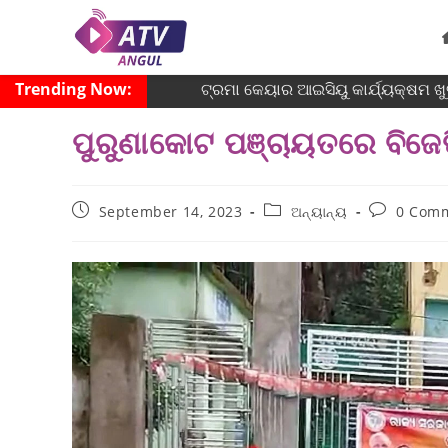
Trending Now:
ଟ୍ରମା କେୟାର ଆଇସିୟୁ କାର୍ଯ୍ୟକ୍ଷମ ଖୁବ୍
ପୁରୁଣାକୋଟ ପଞ୍ଚାୟତରେ ବିଜେ
September 14, 2023
ଅନ୍ୟାନ୍ୟ
0 Com