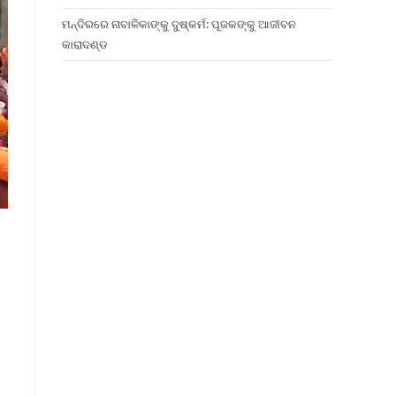
ମନ୍ଦିରରେ ନାବାଳିକାଙ୍କୁ ଦୁଷ୍କର୍ମ: ପୂଜକଙ୍କୁ ଆଜୀବନ
କାରାଦଣ୍ଡ