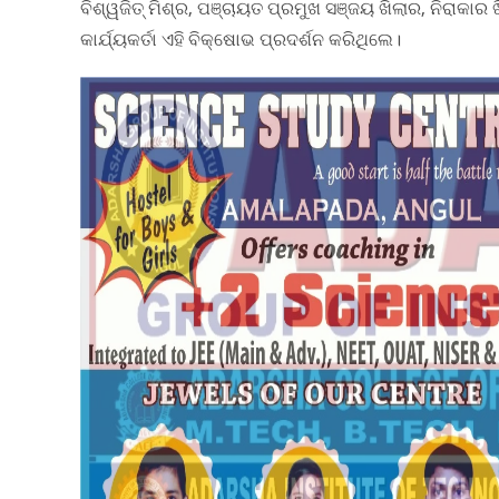
ବିଶ୍ୱଜିତ୍ ମିଶ୍ର, ପଞ୍ଚାୟତ ପ୍ରମୁଖ ସଞ୍ଜୟ ଖିଲାର, ନିରାକାର 
କାର୍ଯ୍ୟକର୍ତା ଏହି ବିକ୍ଷୋଭ ପ୍ରଦର୍ଶନ କରିଥିଲେ।