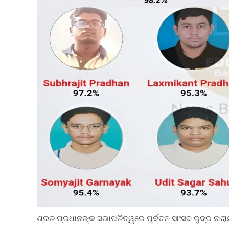
ଶରତ ପ୍ରଧାନଙ୍କ ସଭାପତିତ୍ୱରେ ପୂର୍ବତନ ସାଂସଦ ରୁଦ୍ର ନାରା