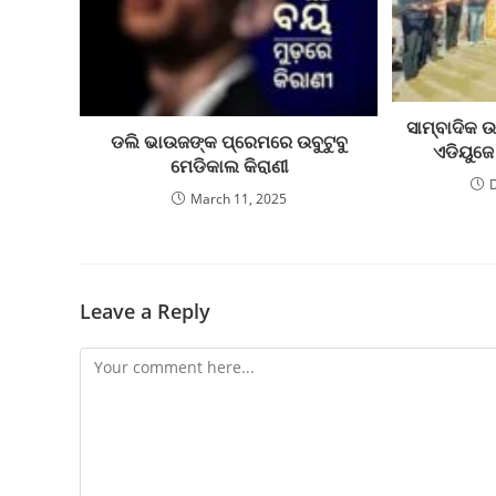
ସାମ୍ବାଦିକ ଉ
ଡଲି ଭାଉଜଙ୍କ ପ୍ରେମରେ ଉବୁଟୁବୁ
ଏଡିୟୁଜେ
ମେଡିକାଲ କିରାଣୀ
March 11, 2025
Leave a Reply