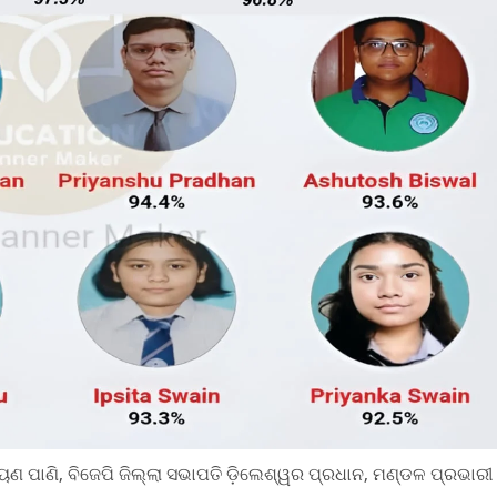
ୟଣ ପାଣି, ବିଜେପି ଜିଲ୍ଲା ସଭାପତି ଡ଼ିଲେଶ୍ୱର ପ୍ରଧାନ, ମଣ୍ଡଳ ପ୍ରଭାରୀ