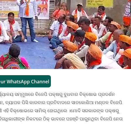
Our WhatsApp Channel
୍ଯ୍ୟାଳୟ ସମ୍ମୁଖରେ ବିଜେପି ପକ୍ଷରୁ ବୁଧବାର ବିକ୍ଷୋଭ ପ୍ରଦର୍ଶନ
ାସନ, ବ୍ୟାପକ ପିସି କାରବାର ପ୍ରତିବାଦରେ ସାତକୋଶିଆ ମଣ୍ଡଳ ବିଜେପି
୍ମୀ ଏହି ବିକ୍ଷୋଭରେ ସାମିଲ୍ ହୋଇଥିଲେ ।ମୋଦି ସରକାରଙ୍କ ପକ୍ଷରୁ
ିତାଧିକାରୀଙ୍କ ନିକଟରେ ଠିକ୍ ଭାବରେ ପହଞ୍ଚି ପାରୁନଥିବା ବିଜେପି ନେତା