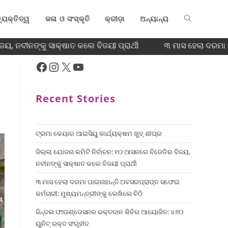
୍ୟକ୍ତିତ୍ୱ
କଳା ଓ ସଂସ୍କୃତି
କ୍ରୀଡ଼ା
ଅନ୍ୟାନ୍ୟ
, ନବୀନଙ୍କୁ ସାକ୍ଷାତ କଲେ ବିଜୟୀ ପ୍ରାର୍ଥୀ
୩ ମାସ ହେଲା ଦରମା ପା
Recent Stories
ଟ୍ରମା କେୟାର ଆଇସିୟୁ କାର୍ଯ୍ୟକ୍ଷମ ଖୁବ୍ ଶୀଘ୍ର
ଜିଲ୍ଲା ଯୋଜନା କମିଟି ନିର୍ବାଚନ: ୧୦ ଆସନରେ ବିଜେଡିର ବିଜୟ,
ନବୀନଙ୍କୁ ସାକ୍ଷାତ କଲେ ବିଜୟୀ ପ୍ରାର୍ଥୀ
୩ ମାସ ହେଲା ଦରମା ପାଇନାହାନ୍ତି ଅବସରପ୍ରାପ୍ତ ସଫେଇ
କର୍ମଚାରୀ: ମୁଖ୍ୟମନ୍ତ୍ରୀଙ୍କୁ ଲେଖିଲେ ଚିଠି
ଜିନ୍ଦଲ ଫାଉଣ୍ଡେସନର ରକ୍ତଦାନ ଶିବିର ଆୟୋଜିତ: ୪୬୦
ୟୁନିଟ୍ ରକ୍ତ ସଂଗୃହୀତ