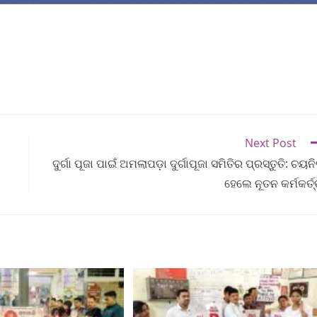
Next Post
ଦୁର୍ଗା ପୂଜା ପାଇଁ ଅମଲାପଡ଼ା ଦୁର୍ଗାପୂଜା ସମିତିର ପ୍ରସ୍ତୁତି: ଚୟନ
ହେଲେ ନୂତନ କର୍ମକର୍ତ୍