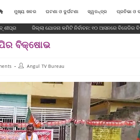
ମୁଖ୍ୟ ଖବର
ଘଟଣା ଓ ଦୁର୍ଘଟଣା
ସ୍ୱତନ୍ତ୍ର
ପ୍ରତିଭା ଓ ବ
 ଶୀଘ୍ର
ଜିଲ୍ଲା ଯୋଜନା କମିଟି ନିର୍ବାଚନ: ୧୦ ଆସନରେ ବିଜେଡିର ବିଜୟ
ପିର ବିକ୍ଷୋଭ
ments
Angul TV Bureau