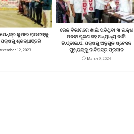
ରେଳ ବିଭାଗରେ ଖାଲି ପଡିଥିବା ୩ ଲକ୍ଷ
ପେନ୍ଦ୍ର କୁମାର ରାଉତଙ୍କୁ
ପଦବୀ ପୂରଣ ସହ ଅନ୍ୟାନ୍ୟ ଦାବି:
 ପକ୍ଷରୁ ଶ୍ରଦ୍ଧାଞ୍ଜଳି
ଡି.ଓ୍ବାଇ.ଓ. ପକ୍ଷରୁ ଅନୁଗୁଳ ଷ୍ଟେସନ
ମୁଖ୍ୟଙ୍କୁ ଦାବିପତ୍ର ପ୍ରଦାନ
December 12, 2023
March 9, 2024