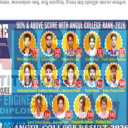
ଖିଲାର, ଜ୍ଞାନରଞ୍ଜନ ସାହୁ, ରଘୁ ଗଡତିଆ, ବିଜୟ ସାହୁ ପ୍ରମୁଖ ସମେତ ଶତାଧିକ