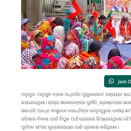
Join 
ଅନୁଗୁଳ: ଅନୁଗୁଳ ବ୍ଲକ ଅନ୍ତର୍ଗତ ପୁରୁଣାକୋଟ ପଞ୍ଚାୟତ କାର
କରାଯାଇଥିଲା। ରାଜ୍ୟ ସରକାରଙ୍କର ଦୁର୍ନୀତି, ଭ୍ରଷ୍ଟାଚାର ଶ
ସଭାପତି ଅନନ୍ତ ବାସୁଦେବ ମହାନ୍ତିଙ୍କ ନେତୃତ୍ୱରେ ଦଳୀୟ କର
ଓଡ଼ିଶାର ବିକାଶ ପାଇଁ ବିପୁଳ ଅର୍ଥ ଯୋଗାଇ ଦିଆଯାଉଥିଲେ ହେଁ ହ
ପୂର୍ବତନ ସାଂସଦ ରୁଦ୍ରନାରାୟଣ ପାଣି ପ୍ରକାଶ କରିଥିଲେ।