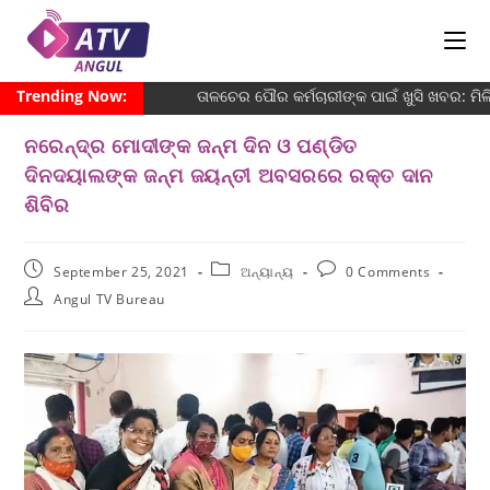
Trending Now:
ତାଳଚେର ପୌର କର୍ମଚାରୀଙ୍କ ପାଇଁ ଖୁସି ଖବର: ମି
ନରେନ୍ଦ୍ର ମୋଦୀଙ୍କ ଜନ୍ମ ଦିନ ଓ ପଣ୍ଡିତ
ଦିନଦୟାଲଙ୍କ ଜନ୍ମ ଜୟନ୍ତୀ ଅବସରରେ ରକ୍ତ ଦାନ
ଶିବିର
September 25, 2021
ଅନ୍ୟାନ୍ୟ
0 Comments
Angul TV Bureau