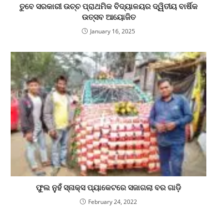
ତୁବେ ସରକାରୀ ଉଚ୍ଚ ପ୍ରାଥମିକ ବିଦ୍ୟାଳୟର ଦ୍ୱିତୀୟ ବାର୍ଷିକ
ଉତ୍ସବ ଆୟୋଜିତ
January 16, 2025
ଫୁଲ ନୁହଁ ସ୍ନାକ୍ସ ପ୍ୟାକେଟରେ ସଜାଗଲା ବର ଗାଡ଼ି
February 24, 2022