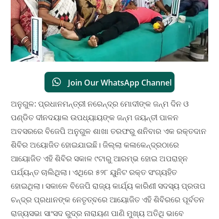
Join Our WhatsApp Channel
ଅନୁଗୁଳ: ପ୍ରଧାନମନ୍ତ୍ରୀ ନରେନ୍ଦ୍ର ମୋଦୀଙ୍କ ଜନ୍ମ ଦିନ ଓ
ପଣ୍ଡିତ ଦୀନଦୟାଲ ଉପଧ୍ୟାୟଙ୍କ ଜନ୍ମ ଜୟନ୍ତୀ ପାଳନ
ଅବସରରେ ବିଜେପି ଅନୁଗୁଳ ଶାଖା ତରଫରୁ ଶନିବାର ଏକ ରକ୍ତଦାନ
ଶିବିର ଅୟୋଜିତ ହୋଇଯାଇଛି। ଜିଲ୍ଲା କଳାକେନ୍ଦ୍ରଠାରେ
ଆୟୋଜିତ ଏହି ଶିବିର ସକାଳ ୯ଟାରୁ ଆରମ୍ଭ ହୋଇ ଅପରାହ୍ନ
ପର୍ଯ୍ୟନ୍ତ ଚାଲିଥିଲା। ଏଥିରେ ୫୨୮ ୟୁନିଟ ରକ୍ତ ସଂଗ୍ୟହିତ
ହୋଇଥିଲା। ସକାଳେ ବିଜେପି ରାଜ୍ୟ କାର୍ଯ୍ୟ କାରିଣୀ ସଦସ୍ୟ ପ୍ରତାପ
ଚନ୍ଦ୍ର ପ୍ରଧାନଙ୍କ ନେତୃତ୍ବରେ ଆୟୋଜିତ ଏହି ଶିବିରରେ ପୂର୍ବତନ
ରାଜ୍ୟସଭା ସାଂସଦ ରୁଦ୍ର ନାରାୟଣ ପାଣି ମୁଖ୍ୟ ଅତିଥି ଭାବେ