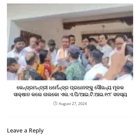
କେନ୍ଦ୍ରମନ୍ତ୍ରୀ ଧର୍ମେନ୍ଦ୍ର ପ୍ରଧାନଙ୍କୁ ସୌଜନ୍ୟ ମୂଳକ
ସାକ୍ଷାତ କଲେ ନାଲକୋ ଏଲ.ଏ.ପି/ଆଇ.ଟି.ଆଇ.୧୯୮ ସଦସ୍ୟ
August 27, 2024
Leave a Reply