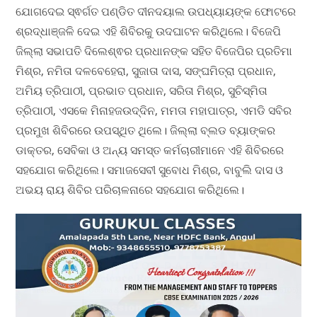
ଯୋଗଦେଇ ସ୍ଵର୍ଗତ ପଣ୍ଡିତ ଦୀନଦୟାଲ ଉପଧ୍ୟାୟଙ୍କ ଫୋଟରେ
ଶ୍ରଦ୍ଧାଞ୍ଜଳି ଦେଇ ଏହି ଶିବିରକୁ ଉଦଘାଟନ କରିଥିଲେ। ବିଜେପି
ଜିଲ୍ଲା ସଭାପତି ଦିଲେଶ୍ଵର ପ୍ରଧାନଙ୍କ ସହିତ ବିଜେପିର ପ୍ରତିମା
ମିଶ୍ର, ନମିତା ଦଳବେହେରା, ସୁଜାତା ଦାସ, ସଙ୍ଘମିତ୍ରା ପ୍ରଧାନ,
ଅମିୟ ତ୍ରିପାଠୀ, ପ୍ରଭାତ ପ୍ରଧାନ, ସରିତା ମିଶ୍ର, ସୁଚିସ୍ମିତା
ତ୍ରିପାଠୀ, ଏସକେ ମିନାହଜଉଦ୍ଦିନ, ମମତା ମହାପାତ୍ର, ଏମଡି ସବିର
ପ୍ରମୁଖ ଶିବିରରେ ଉପସ୍ଥିତ ଥିଲେ। ଜିଲ୍ଲା ବ୍ଲଡ ବ୍ୟାଙ୍କର
ଡାକ୍ତର, ସେବିକା ଓ ଅନ୍ୟ ସମସ୍ତ କର୍ମଚାରୀମାନେ ଏହି ଶିବିରରେ
ସହଯୋଗ କରିଥିଲେ। ସମାଜସେବୀ ସୁବୋଧ ମିଶ୍ର, ବାବୁଲି ଦାସ ଓ
ଅଭୟ ରାୟ ଶିବିର ପରିଚାଳନାରେ ସହଯୋଗ କରିଥିଲେ।