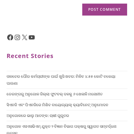
Recent Stories
ତାଳଚେର ପୌର କର୍ମଚାରୀଙ୍କ ପାଇଁ ଖୁସି ଖବର: ମିଳିବ ୪.୫୫ କୋଟି ବକେୟା
ପାଉଣା
ଡେରଙ୍ଗରୁ ଅନୁଗୋଳ ଜିଲ୍ଲା ଫୁଟବଲ୍ ଦଳକୁ ୬ ଖେଳାଳି ମନୋନୀତ
ସିଏନଜି ଏବଂ ପିଏନଜିରେ ମିଶିବ ବାୟୋଗ୍ୟାସ୍: କ୍ୟାବିନେଟ୍ ଅନୁମୋଦନ
ଅନୁଗୋଳରେ ଭାଲୁ ଆତଙ୍କ: ଚାଷୀ ଗୁରୁତର
ଅନୁଗୋଳ ଏସଏସଭିଏମ୍ ଯୁକ୍ତ ୨ ବିଜ୍ଞାନ ବିଭାଗ ପକ୍ଷରୁ ସ୍ୱାଗତ ସମ୍ବର୍ଦ୍ଧନା
ଉତ୍ସବ