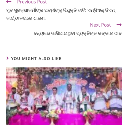
Previous Post
ମୃତ ସୁରକ୍ଷାକର୍ମୀଙ୍କ ପତ୍ନୀଙ୍କୁ ନିଯୁକ୍ତି ଦାବି: ଏମ୍‌ସିଏଲ୍‌ ଜିଏମ୍
କାର୍ଯ୍ୟାଳୟରେ ଧାରଣା
Next Post
ବନ୍ୟାରେ ଭାସିଯାଇଥିବା ବ୍ୟକ୍ତିଙ୍କ କଙ୍କାଳ ଠାବ
YOU MIGHT ALSO LIKE