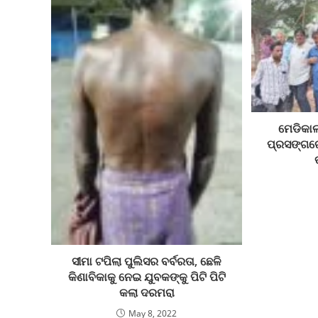
ମେଡିକାଲ
ପ୍ରସଙ୍ଗର
ସୀମା ଟପିଲା ପୁଲିସର ବର୍ବରତା, ଛେଳି
କିଣାବିକାକୁ ନେଇ ଯୁବକଙ୍କୁ ପିଟି ପିଟି
କଲା ଦରମରା
May 8, 2022