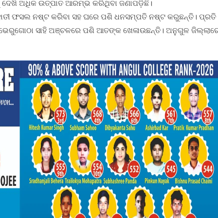
ଁକୁ ଦେଖି ଅଧିକ ଉତ୍ପାତ ଆରମ୍ଭ କରିଥିବା ଜଣାପଡ଼ିଛି।
ହାତୀ ଫସଲ ନଷ୍ଟ କରିବା ସହ ଘରେ ପଶି ଧନସମ୍ପତି ନଷ୍ଟ କରୁଛନ୍ତି। ପ୍ରତି
ଲ ଭେରୁଗୋଠା ସାହି ଅଞ୍ଚଳରେ ପଶି ଆତଙ୍କ ଖେଳାଉଛନ୍ତି। ଅନୁଗୁଳ ଜିଲ୍ଲାର