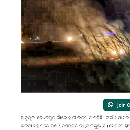
Join 
ଅନୁଗୁଳ: ବେନ୍ତପୁର ଗାଁରେ ହାତୀ ଉତ୍ପାତ ବଢ଼ିଛି। ଦୀର୍ଘ ୨ 
କରିବା ସହ ଘରେ ପଶି ଧନସମ୍ପତି ନଷ୍ଟ କରୁଛନ୍ତି। ସେପଟେ ହାତୀ ଭ