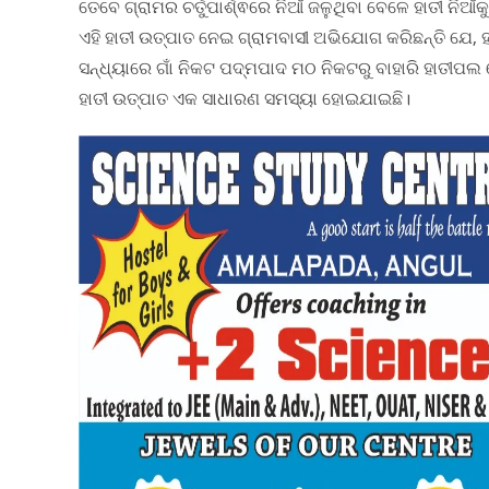
ତେବେ ଗ୍ରାମର ଚର୍ତୁପାର୍ଶ୍ଵରେ ନିଆଁ ଜଳୁଥିବା ବେଳେ ହାତୀ ନିଆ
ଏହି ହାତୀ ଉତ୍ପାତ ନେଇ ଗ୍ରାମବାସୀ ଅଭିଯୋଗ କରିଛନ୍ତି ଯେ, 
ସନ୍ଧ୍ୟାରେ ଗାଁ ନିକଟ ପଦ୍ମପାଦ ମଠ ନିକଟରୁ ବାହାରି ହାତୀପ
ହାତୀ ଉତ୍ପାତ ଏକ ସାଧାରଣ ସମସ୍ୟା ହୋଇଯାଇଛି।