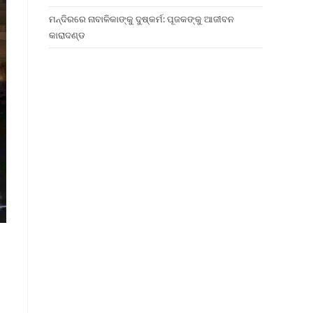
ମନ୍ଦିରରେ ନାବାଳିକାଙ୍କୁ ଦୁଷ୍କର୍ମ: ପୂଜକଙ୍କୁ ଆଜୀବନ
କାରାଦଣ୍ଡ