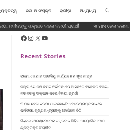
୍ୟକ୍ତିତ୍ୱ
କଳା ଓ ସଂସ୍କୃତି
କ୍ରୀଡ଼ା
ଅନ୍ୟାନ୍ୟ
, ନବୀନଙ୍କୁ ସାକ୍ଷାତ କଲେ ବିଜୟୀ ପ୍ରାର୍ଥୀ
୩ ମାସ ହେଲା ଦରମା ପା
Recent Stories
ଟ୍ରମା କେୟାର ଆଇସିୟୁ କାର୍ଯ୍ୟକ୍ଷମ ଖୁବ୍ ଶୀଘ୍ର
ଜିଲ୍ଲା ଯୋଜନା କମିଟି ନିର୍ବାଚନ: ୧୦ ଆସନରେ ବିଜେଡିର ବିଜୟ,
ନବୀନଙ୍କୁ ସାକ୍ଷାତ କଲେ ବିଜୟୀ ପ୍ରାର୍ଥୀ
୩ ମାସ ହେଲା ଦରମା ପାଇନାହାନ୍ତି ଅବସରପ୍ରାପ୍ତ ସଫେଇ
କର୍ମଚାରୀ: ମୁଖ୍ୟମନ୍ତ୍ରୀଙ୍କୁ ଲେଖିଲେ ଚିଠି
ଜିନ୍ଦଲ ଫାଉଣ୍ଡେସନର ରକ୍ତଦାନ ଶିବିର ଆୟୋଜିତ: ୪୬୦
ୟୁନିଟ୍ ରକ୍ତ ସଂଗୃହୀତ