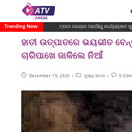
Trending Now:
ଟ୍ରମା କେୟାର ଆଇସିୟୁ କାର୍ଯ୍ୟକ୍ଷମ ଖୁବ୍
ହାତୀ ଉତ୍ପାତରେ ଭୟଭୀତ ବେନ୍ତପ
ଚାରିପାଖେ ଜାଳିଲେ ନିଆଁ
December 19, 2025
ମୁଖ୍ୟ ଖବର
0 Co