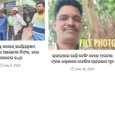
୍ କଲେଜ୍ କାର୍ଯ୍ୟକ୍ଷମ
େ ଆଲୋଚନା ବିଫଳ, ୪ରେ
ରାଜପଥରେ ଗାଡ଼ି ଚେକିଂ ବେଳେ ଅଘଟଣ:
ତାଳଚେର ବନ୍ଦ
ଟ୍ରକ ଧକ୍କାରେ ପୋଲିସ ଡ୍ରାଇଭର ମୃତ
July 2, 2022
June 30, 2025