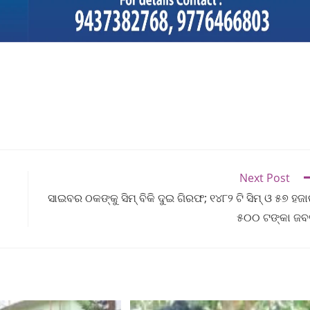
Next Post
ସାଇବର ଠକଙ୍କୁ ସିମ୍ ବିକି ଦୁଇ ଗିରଫ; ୧୪୮୨ ଟି ସିମ୍ ଓ ୫୭ ହଜ
୫୦୦ ଟଙ୍କା ଜ