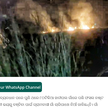
Our WhatsApp Channel
ମାସର ବ୍ୟବଧାନ ପରେ ପୁଣି ଥରେ ୮୦ଟିକିଆ ହାତୀପଲ ଗାଁରେ ପଶି ଫସଲ ନଷ୍ଟ
ୟରୁ ବଞ୍ଚିବା ପାଇଁ ଗ୍ରାମବାସୀ ଗାଁ ଚାରିପାଖେ ନିଆଁ ଜାଳିଛନ୍ତି। ଗାଁ