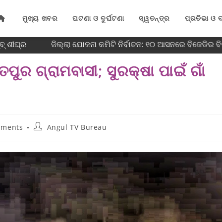
ମୁଖ୍ୟ ଖବର
ଘଟଣା ଓ ଦୁର୍ଘଟଣା
ସ୍ୱତନ୍ତ୍ର
ପ୍ରତିଭା ଓ ବ
 ଶୀଘ୍ର
ଜିଲ୍ଲା ଯୋଜନା କମିଟି ନିର୍ବାଚନ: ୧୦ ଆସନରେ ବିଜେଡିର ବିଜୟ
ୁର ଗ୍ରାମବାସୀ; ସୁରକ୍ଷା ପାଇଁ ଗାଁ
mments
Angul TV Bureau