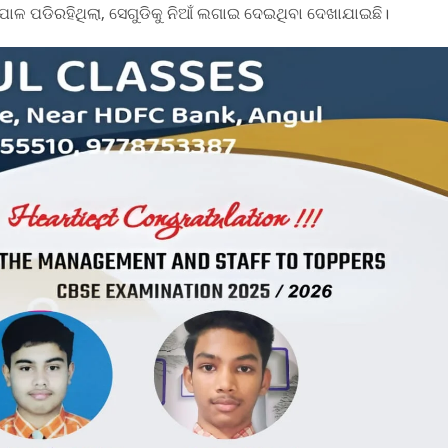
ାଳ ପଡିରହିଥିଲା, ସେଗୁଡିକୁ ନିଆଁ ଲଗାଇ ଦେଇଥିବା ଦେଖାଯାଇଛି।