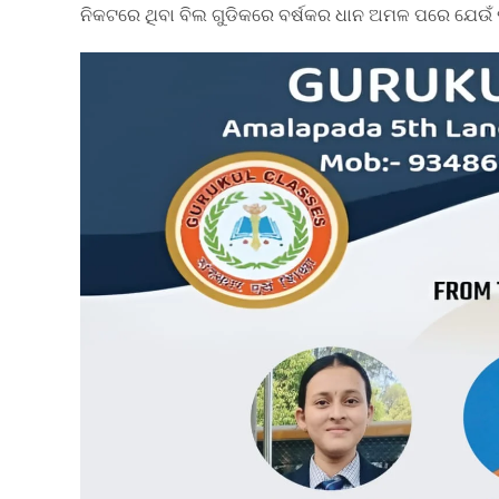
ନିକଟରେ ଥିବା ବିଲ ଗୁଡିକରେ ବର୍ଷକର ଧାନ ଅମଳ ପରେ ଯେଉଁ ପ