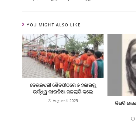
YOU MIGHT ALSO LIKE
ଦେଉଳଝରୀ ଶୈବପୀଠରେ ୫ ହଜାରରୁ
ଉର୍ଦ୍ଧ୍ୱ କାଉଡିଆ ଜଳଲାଗି କଲେ
August 4, 2025
ନିରବି ଗଲେ