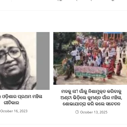
ମଦକୁ ନା’! ଗାଁକୁ ନିଶାମୁକ୍ତ କରିବାକୁ
 ଓଡ଼ିଶାର ପ୍ରଥମ ମହିଳା
ଅଣ୍ଟା ଭିଡ଼ିଲେ କୁମଣ୍ଡ ଗାଁର ମହିଳା,
ଗୀତିକାର
ଶୋଭାଯାତ୍ରା କରି କଲେ ସଚେତନ
October 16, 2023
October 13, 2025