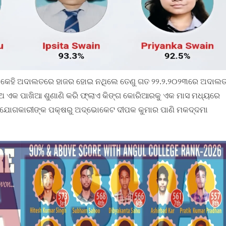
ରର କେହି ଅଦାଲତରେ ହାଜର ହୋଇ ନଥିଲେ ତେଣୁ ଗତ ୨୨.୨.୨୦୨୩ରେ ଅଦାଲ
ରଥ ଏକ ପାଖିଆ ଶୁଣାଣି କରି ଫ୍ଲାଏ କିଙ୍ଗ କୋରିଆରକୁ ଏକ ମାସ ମଧ୍ୟରେ
 ଅଭିଯୋଗକାରୀଙ୍କ ପକ୍ଷରୁ ଅଦ୍ଭୋକେଟ ଦୀପକ କୁମାର ପାଣି ମକଦ୍ଦମା