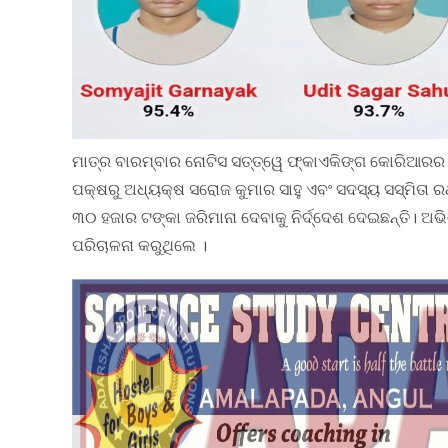
ମାତ୍ର ବାରମ୍ବାର ନୋଟିସ ସତ୍ତ୍ୱେ ଫ୍କାଏକିଙ୍ଗ କୋରିଆ
ପକ୍ଷରୁ ଅଧ୍ୟକ୍ଷ ସରୋଜ କୁମାର ସାହୁ ଏବଂ ସଦସ୍ୟ ସସ୍ମିତା 
୩୦ ହଜାର ଟଙ୍କା ଜରିମାନା ଦେବାକୁ ନିର୍ଦ୍ଦେଶ ଦେଇଛନ୍ତି।
ପରିଚାଳନା କରୁଥିଲେ ।