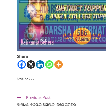
Share
TAGS
:
ANGUL
Previous Post
ସାମାନ୍ୟ ବଚସାରୁ ଛୁରାମାଡ଼, ଜଣେ ଗୁରୁତର