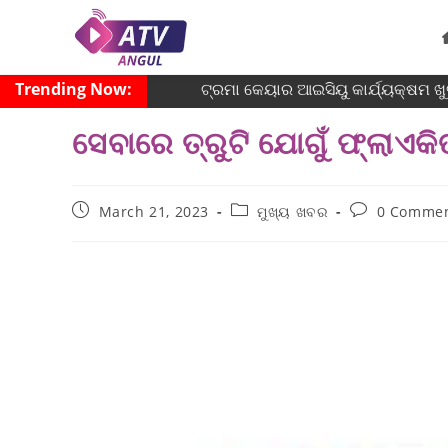
Trending Now:
ଟ୍ରମା କେୟାର ଆଇସିୟୁ କାର୍ଯ୍ୟକ୍ଷମ ଖୁବ୍
ସେବାରେ ତ୍ରୁଟି ଯୋଗୁଁ ଫ୍ଲାଏ
March 21, 2023
ମୁଖ୍ୟ ଖବର
0 Comme