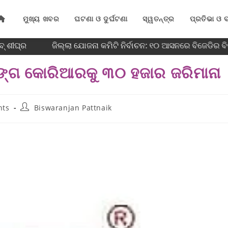
ମୁଖ୍ୟ ଖବର
ଘଟଣା ଓ ଦୁର୍ଘଟଣା
ସ୍ୱତନ୍ତ୍ର
ପ୍ରତିଭା ଓ ବ
 ଶୀଘ୍ର
ଜିଲ୍ଲା ଯୋଜନା କମିଟି ନିର୍ବାଚନ: ୧୦ ଆସନରେ ବିଜେଡିର ବିଜୟ
କିଙ୍ଗ କୋରିଆରକୁ ୩୦ ହଜାର ଜରିମାନା
nts
Biswaranjan Pattnaik