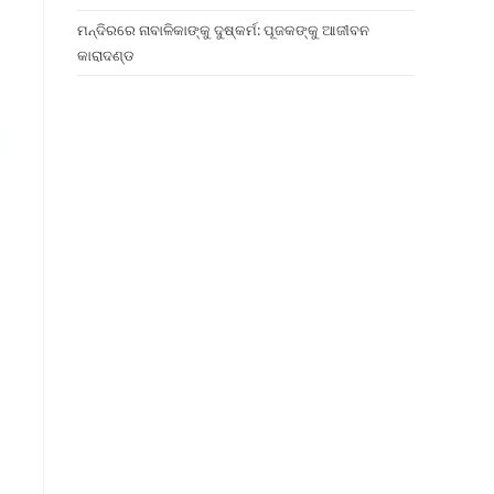
ମନ୍ଦିରରେ ନାବାଳିକାଙ୍କୁ ଦୁଷ୍କର୍ମ: ପୂଜକଙ୍କୁ ଆଜୀବନ
କାରାଦଣ୍ଡ