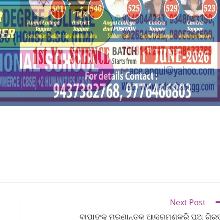
Next Post
ବାପାଙ୍କୁ ମରଣାନ୍ତକ ଆକ୍ରମଣକରି ପୁଅ ଗି