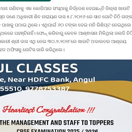
ାନା ଗଣିବାକୁ ଏକ କୋରିଆର ସଂସ୍ଥାକୁ ନିର୍ଦ୍ଦେଶ ଦେଇଛନ୍ତି ଜିଲ୍ଲା ଖାଉଟି
୍‌ର ଜଣେ ଅଧିକାରୀ ଶିବ ନାରାୟଣ ଦାସ ୫.୮.୨୦୧୬ ରେ ସାତ ଗୋଟି ଚିଠି ତାଙ୍
 ପାଖକୁ ପଠାଇ ଥିଲେ। ଏଥିପାଇଁ ୬୦ ଟଙ୍କା ଦେଇ ମନି ରିଶିପ୍ଟ ନେଇଥିଲେ
ସ୍ଥଳରେ ପହଞ୍ଚିନାହିଁ। ଫୋନ୍ କରିବାରୁ କେବଳ ଆଶ୍ଵାସନା ମିଳିଥିଲା ଜଲଦି ଚିଠ
ଯୋଗକାରୀ ଶ୍ରୀ ଦାସ ଏଥି ନେଇ ୩୦.୭.୨୦୧୮ରେ ଖାଉଟି ଅଦାଲତର ଆଶ୍ରୟ
ଡ ଅଫିସକୁ ନୋଟିସ ଜାରି କରିଥିଲେ।