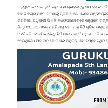
ଅନୁଗୁଳ: ସେବାରେ ତୃଟି ହେତୁ ଜଣେ ଗ୍ରାହକଙ୍କୁ ୩୦ ହଜାର ଜରିମ
ବିବାଦ ବିଚାର ମଞ୍ଚ।ଘଟଣାରୁ ପ୍ରକାଶ ଯେ ଏନ୍‌କେ ଇଞ୍ଜିନିୟରସ
ଉପରିସ୍ଥ ଅଧିକାରୀ ଯିଏ କି ମଧ୍ୟପ୍ରଦେଶରେ ରହୁଥିଲେ ତାଙ୍କ
କିନ୍ତୁ ୧୨.୮.୨୦୧୬ରେ ପଚାରିବାରୁ ଜଣା ଗଲା ଚିଠି ଗୁଡ଼ିକ ଲକ୍ଷ 
ଡେଲିଭରି ହୋଇଯିବ।କିନ୍ତୁ ଚିଠି ଆଉ ପହଞ୍ଚି ନଥିଲା। ଅଭି
ନେଇଥିଲେ। ଅଦାଲତ କୋରିଆର ଅନୁଗୁଳ ଏବଂ ବମ୍ବେ ସ୍ଥିତ ହେ