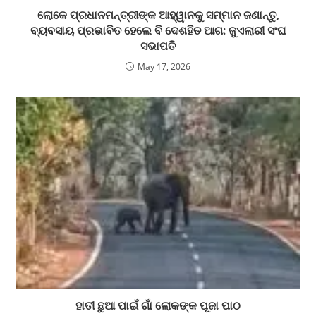
ଲୋକେ ପ୍ରଧାନମନ୍ତ୍ରୀଙ୍କ ଆହ୍ୱାନକୁ ସମ୍ମାନ ଜଣାନ୍ତୁ,
ବ୍ୟବସାୟ ପ୍ରଭାବିତ ହେଲେ ବି ଦେଶହିତ ଆଗ: ଜୁଏଲାରୀ ସଂଘ
ସଭାପତି
May 17, 2026
ହାତୀ ଛୁଆ ପାଇଁ ଗାଁ ଲୋକଙ୍କ ପୂଜା ପାଠ