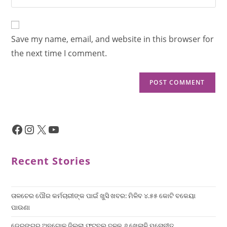
Save my name, email, and website in this browser for
the next time I comment.
Recent Stories
ତାଳଚେର ପୌର କର୍ମଚାରୀଙ୍କ ପାଇଁ ଖୁସି ଖବର: ମିଳିବ ୪.୫୫ କୋଟି ବକେୟା
ପାଉଣା
ଡେରଙ୍ଗରୁ ଅନୁଗୋଳ ଜିଲ୍ଲା ଫୁଟବଲ୍ ଦଳକୁ ୬ ଖେଳାଳି ମନୋନୀତ