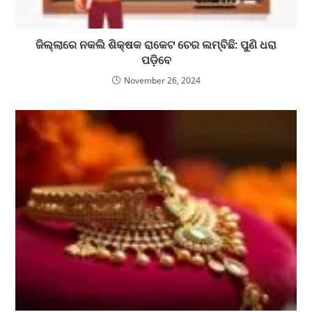
ଜିଲ୍ଲାରେ ନକଲି ଶିକ୍ଷକ ରାକେଟ ଚେର ଲମ୍ବିଛି: ପୁଣି ଧରା
ପଡ଼ିବେ
November 26, 2024