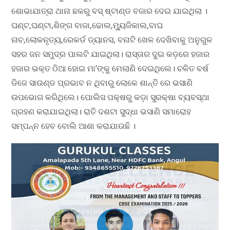
ଶୋଭାଯାତ୍ରା ଥାନା ଛକରୁ ବସ୍ ଷ୍ଟାଣ୍ଡ ବଜାର ଦେଇ ଯାଇଥିଲା ।
ଘଣ୍ଟ,ଘଣ୍ଟା,ଶିଙ୍ଗ ବାଜା,ଢୋଲ,ମ୍ୟୁଜିକାଲ,ବାଘ
ନାଚ,ଲୋକନୃତ୍ୟ,ରେକର୍ଡ ଡ୍ୟାନସ, ବନାଟି ଖେଳ ଦେଖିବାକୁ ଅନୁଗୁଳ
ସହର ଜନ ସମୁଦ୍ର ପାଲଟି ଯାଇଥିଲା। ରାସ୍ତାର ଦୁଇ କଡ଼ରେ ହଜାର
ହଜାର ଭକ୍ତ ଠିଆ ହୋଇ ମା’ଙ୍କୁ ମେଲାଣି ଦେଇଥିଲେ। ଚଳିତ ବର୍ଷ
ଡିଜେ ସାଉଣ୍ଡ ପ୍ରଭାବ ନ ଥିବାରୁ ଲୋକେ ଶାନ୍ତି ରେ ଭସାଣି
ଉପଭୋଗ କରିଥିଲେ। ପୋଲିସ ପକ୍ଷରୁ କଡ଼ା ସୁରକ୍ଷା ବ୍ୟବସ୍ଥା
ଗ୍ରହଣ କରାଯାଇଥିଲା। ରାତି ଦଶଟା ସୁଦ୍ଧା ଭସାଣି ସମାରୋହ
ସମ୍ପନ୍ନ ହେବ ବୋଲି ଆଶା କରାଯାଉଛି ।