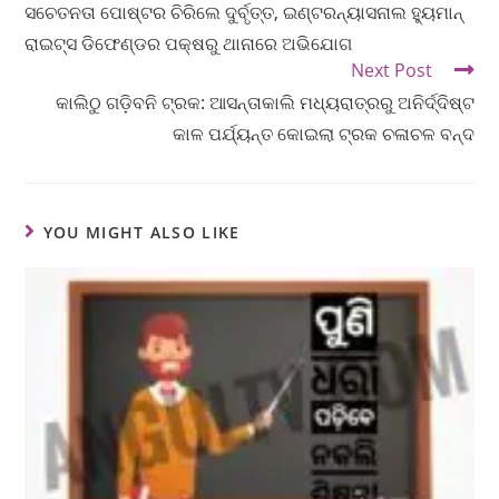
ସଚେତନତା ପୋଷ୍ଟର ଚିରିଲେ ଦୁର୍ବୃତ୍ତ, ଇଣ୍ଟରନ୍ୟାସନାଲ ହ୍ୟୁମାନ୍
ରାଇଟ୍ସ ଡିଫେଣ୍ଡର ପକ୍ଷରୁ ଥାନାରେ ଅଭିଯୋଗ
Next Post
କାଲିଠୁ ଗଡ଼ିବନି ଟ୍ରକ: ଆସନ୍ତାକାଲି ମଧ୍ୟରାତ୍ରରୁ ଅନିର୍ଦ୍ଦିଷ୍ଟ
କାଳ ପର୍ଯ୍ୟନ୍ତ କୋଇଲା ଟ୍ରକ ଚଳାଚଳ ବନ୍ଦ
YOU MIGHT ALSO LIKE