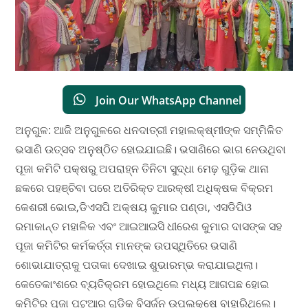
Join Our WhatsApp Channel
ଅନୁଗୁଳ: ଆଜି ଅନୁଗୁଳରେ ଧନଦାତ୍ରୀ ମହାଲକ୍ଷ୍ମୀଙ୍କ ସମ୍ମିଳିତ
ଭସାଣି ଉତ୍ସବ ଅନୁଷ୍ଠିତ ହୋଇଯାଇଛି। ଭସାଣିରେ ଭାଗ ନେଉଥିବା
ପୂଜା କମିଟି ପକ୍ଷରୁ ଅପରାହ୍ନ ତିନିଟା ସୁଦ୍ଧା ମେଢ଼ ଗୁଡ଼ିକ ଥାନା
ଛକରେ ପହଞ୍ଚିବା ପରେ ଅତିରିକ୍ତ ଆରକ୍ଷୀ ଅଧିକ୍ଷକ ବିକ୍ରମ
କେଶରୀ ଭୋଇ,ଡିଏସପି ଅକ୍ଷୟ କୁମାର ପଣ୍ଡା, ଏସଡିପିଓ
ରମାକାନ୍ତ ମହାଳିକ ଏବଂ ଆଇଆଇସି ଧୀରେଶ କୁମାର ଦାସଙ୍କ ସହ
ପୂଜା କମିଟିର କର୍ମକର୍ତ୍ତା ମାନଙ୍କ ଉପସ୍ଥିତିରେ ଭସାଣି
ଶୋଭାଯାତ୍ରାକୁ ପତାକା ଦେଖାଇ ଶୁଭାରମ୍ଭ କରାଯାଇଥିଲା।
କେତେକାଂଶରେ ବ୍ୟତିକ୍ରମ ହୋଇଥିଲେ ମଧ୍ୟ ଆଗପଛ ହୋଇ
କମିଟିର ପୂଜା ପଟୁଆର ଗୁଡ଼ିକ ବିସର୍ଜନ ଉପଲକ୍ଷେ ବାହାରିଥିଲେ।