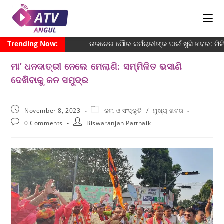
Trending Now:
ତାଳଚେର ପୌର କର୍ମଚାରୀଙ୍କ ପାଇଁ ଖୁସି ଖବର: ମି
ମା’ ଧନଦାତ୍ରୀ ନେଲେ ମେଲାଣି: ସମ୍ମିଳିତ ଭସାଣି
ଦେଖିବାକୁ ଜନ ସମୁଦ୍ର
November 8, 2023
କଳା ଓ ସଂସ୍କୃତି
/
ମୁଖ୍ୟ ଖବର
0 Comments
Biswaranjan Pattnaik