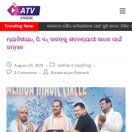
Trending Now:
ତାଳଚେର ପୌର କର୍ମଚାରୀଙ୍କ ପାଇଁ ଖୁସି ଖବର: ମିଳିବ
ମ୍ୟାଜିସୀୟାନ୍ ପି.ଏନ୍ ଦାସଙ୍କୁ ଜୀବନବ୍ୟାପୀ ସାଧନା ପାଇଁ
ସମ୍ମାନ
August 20, 2025
ପ୍ରତିଭା ଓ ବ୍ୟକ୍ତିତ୍ୱ
0 Comments
Biswaranjan Pattnaik