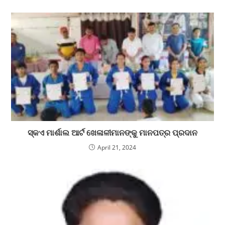
ସ୍କଏ ମାର୍ଶାଲ ଆର୍ଟ ଖେଳାଳୀମାନଙ୍କୁ ମାନପତ୍ର ପ୍ରଦାନ
April 21, 2024