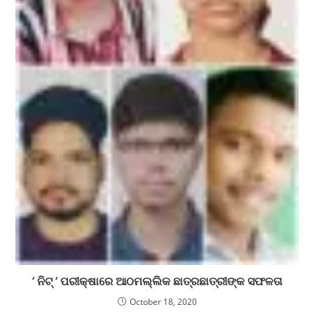
‘ ନିଟ୍ ‘ ପରୀକ୍ଷାରେ ଆଠମଲ୍ଲିକ ଛାତ୍ରଛାତ୍ରୀଙ୍କ ସଫଳତା
October 18, 2020