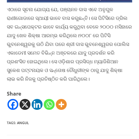
ଏଠାରେ ସୂଚନା ଯୋଗ୍ୟ ଯେ, ପଞ୍ଚାନନ ଦାସ ଏବେ ଅନୁଗୁଳ
ରାଣୀଗୋଡାରେ ସ୍ଥାୟୀ ଭାବେ ବାସ କରୁଛନ୍ତି। ସେ ପିଟିସିରେ ଡ୍ରିଲ
ସବ ଇନ୍ସପେକ୍ଟର ଭାବେ କାର୍ଯ୍ୟ କରୁଥିବା ବେଳେ ୨୦୦୦ ମସିହାରେ
ଯାଦୁ ଖେଳ ଶିକ୍ଷା ଆରମ୍ଭ କରିଥିଲେ।୨୦୦୮ ରେ ପିଟିସି
ଭୁବନେଶ୍ୱରକୁ ଉଠି ଯିବା ପରେ ଶ୍ରୀ ଦାସ ଭୁବନେଶ୍ୱରର ପୋଲିସ
ଏକାଡେମୀ ସମେତ ବିଭିନ୍ନ ଅଞ୍ଚଳରେ ଯାଦୁ ପ୍ରଦର୍ଶନ କରି
ପ୍ରଶଂସିତ ହୋଇଥିଲେ। ସେ ଓଡ଼ିଶାର ପ୍ରସିଦ୍ଧ ମ୍ୟାଜିଶିଆନ
ସୁକେଶ ପଟ୍ଟନାୟକ ଓ ସନ୍ତୋଷ ଚୌଧୁରୀଙ୍କ ଠାରୁ ଯାଦୁ ଶିକ୍ଷା
ଲାଭ କରି ନିଜକୁ ପ୍ରତିଷ୍ଠିତ କରି ପାରିଥିଲେ।
Share
TAGS
:
ANGUL