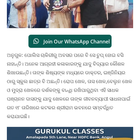
Join Our WhatsApp Channel
ଅନୁଗୁଳ: ପୋଲିସ ଚାକିରୀରୁ ଅବସର ପରେ ବି ସେ ଚୁପ୍ ହୋଇ ବସି
ନାହାନ୍ତି। ଅନେକ ଆଗ୍ରହୀ କଳାକାରଙ୍କୁ ଯାଦୁ ବିଦ୍ୟାର କୌଶଳ
ଶିଖାଉଛନ୍ତି। ତାଙ୍କ ଶିଷ୍ୟଙ୍କ ମଧ୍ୟରେ ଡାକ୍ତର, ଇଞ୍ଜିନିୟର
ଠାରୁ ସ୍କୁଲ ଛାତ୍ର ବି ଅଛନ୍ତି। ରୋପ ଖେଳ, ତାସ ଖେଳ,ବେଲୁନ ଖେଳ
ଓ ମୁଦ୍ରା ଖେଳରେ ଦର୍ଶକଙ୍କୁ ବାନ୍ଧି ରଖିପାରୁଥିବା ଏହି ସାଧକ
ପଞ୍ଚାନନ ଦାସଙ୍କୁ ଯାଦୁ ଖେଳରେ ତାଙ୍କ ଜୀବନବ୍ୟାପୀ ସାଧନାପାଇଁ
ଗତ ୧୮ ତାରିଖରେ କଟକର ଶ୍ରୀରାମ ଭବନରେ ସମ୍ବର୍ଦ୍ଧିତ
କରାଯାଇଛି।