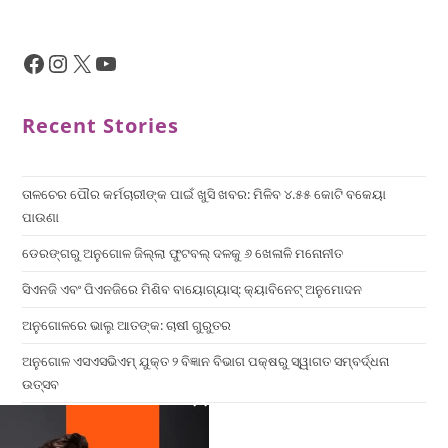
Recent Stories
ତାଳଚେର ପୌର କର୍ମଚାରୀଙ୍କ ପାଇଁ ଖୁସି ଖବର: ମିଳିବ ୪.୫୫ କୋଟି ବକେୟା
ପାଉଣା
ଡେରଙ୍ଗରୁ ଅନୁଗୋଳ ଜିଲ୍ଲା ଫୁଟବଲ୍ ଦଳକୁ ୬ ଖେଳାଳି ମନୋନୀତ
ସିଏନଜି ଏବଂ ପିଏନଜିରେ ମିଶିବ ବାୟୋଗ୍ୟାସ୍: କ୍ୟାବିନେଟ୍ ଅନୁମୋଦନ
ଅନୁଗୋଳରେ ଭାଲୁ ଆତଙ୍କ: ଚାଷୀ ଗୁରୁତର
ଅନୁଗୋଳ ଏସଏସଭିଏମ୍ ଯୁକ୍ତ ୨ ବିଜ୍ଞାନ ବିଭାଗ ପକ୍ଷରୁ ସ୍ୱାଗତ ସମ୍ବର୍ଦ୍ଧନା
ଉତ୍ସବ
×