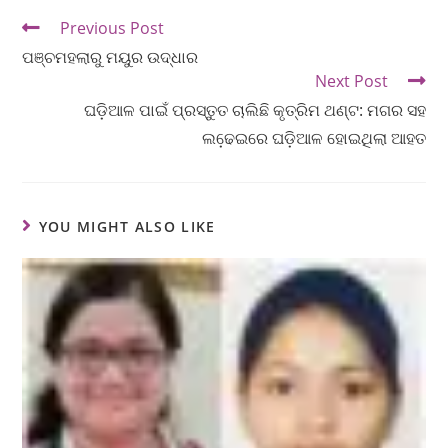
Previous Post
ପଞ୍ଚମହଲାରୁ ମୟୁର ଉଦ୍ଧାର
Next Post
ଘଡ଼ିଆଳ ପାଇଁ ପ୍ରସ୍ତୁତ ଚାଲିଛି କୃତ୍ରିମ ଥଣ୍ଟ: ମଗର ସହ
ଲଢେ଼ଇରେ ଘଡ଼ିଆଳ ହୋଇଥିଲା ଆହତ
YOU MIGHT ALSO LIKE