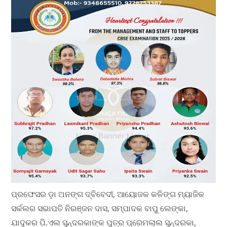
ପ୍ରଫେସର ଡ଼ା ଅନଙ୍ଗ ଦ୍ବିବେଦୀ, ଆୟୋଜକ କଳିଙ୍ଗ ମ୍ୟାଜିକ
ସର୍କଲର ସଭାପତି ନିରଞ୍ଜନ ଦାସ, ସମ୍ପାଦକ ବାପୁ ଲେଙ୍କା,
ଯାଦୁକର ପି.ଏଲ ସୁନ୍ଦରକାଙ୍କ ପୁତ୍ର ପ୍ରେମଲାଲ ସୁନ୍ଦରକା,