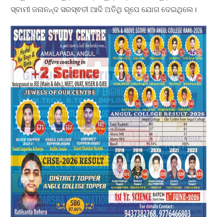
ସ୍ବାମୀ ଜନାନନ୍ଦ ସରସ୍ଵତୀ ଆଦି ଅତିଥି ରୂପେ ଯୋଗ ଦେଇଥିଲେ।