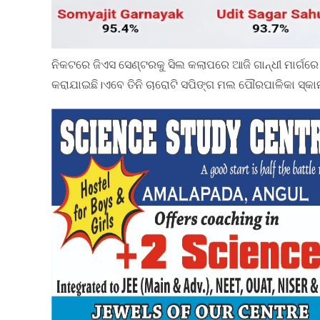
ନିକଟରେ ଜିଏସ ସେଣ୍ଟରକୁ ସିଲ କଲାପରେ ଆଜି ଗାନ୍ଧୀ ମାର୍ଗ
କରାଯାଇଛି।ଏବେ ତିନି ଚାରୋଟି ସପିଙ୍ଗ ମଲ ପୌରପାଳିକା ସ୍କାନରର