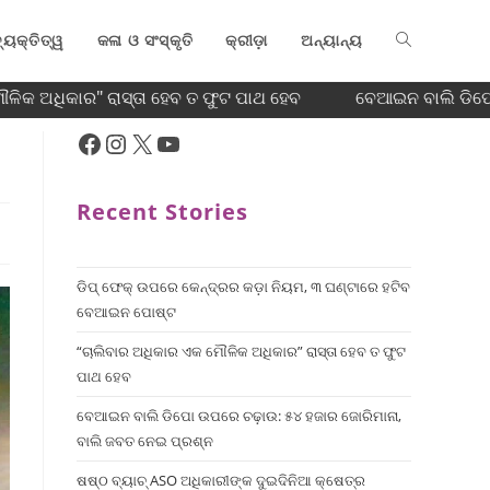
୍ୟକ୍ତିତ୍ୱ
କଳା ଓ ସଂସ୍କୃତି
କ୍ରୀଡ଼ା
ଅନ୍ୟାନ୍ୟ
ିକ ଅଧିକାର" ରାସ୍ତା ହେବ ତ ଫୁଟ ପାଥ ହେବ
ବେଆଇନ ବାଲି ଡିପୋ 
Recent Stories
ଡିପ୍ ଫେକ୍ ଉପରେ କେନ୍ଦ୍ରର କଡ଼ା ନିୟମ, ୩ ଘଣ୍ଟାରେ ହଟିବ
ବେଆଇନ ପୋଷ୍ଟ
“ଚାଲିବାର ଅଧିକାର ଏକ ମୌଳିକ ଅଧିକାର” ରାସ୍ତା ହେବ ତ ଫୁଟ
ପାଥ ହେବ
ବେଆଇନ ବାଲି ଡିପୋ ଉପରେ ଚଢ଼ାଉ: ୫୪ ହଜାର ଜୋରିମାନା,
ବାଲି ଜବତ ନେଇ ପ୍ରଶ୍ନ
ଷଷ୍ଠ ବ୍ୟାଚ୍‌ ASO ଅଧିକାରୀଙ୍କ ଦୁଇଦିନିଆ କ୍ଷେତ୍ର