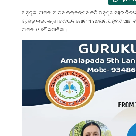
ଅନୁଗୁଳ: ଟାମଡ଼ା ଆଇନ ଉଲ୍କଙ୍ଘନ କରି ଅନୁଗୁଳ ସହର ଭିତରେ 
ଟ୍ରେଡ଼ ଲାଇସେନ୍ସ। ସେହିଭଳି ଗୋଟାଏ ମହଲାର ଅନୁମତି ଆଣି 
ଟାମଡ଼ା ଓ ପୌରପାଳିକା।