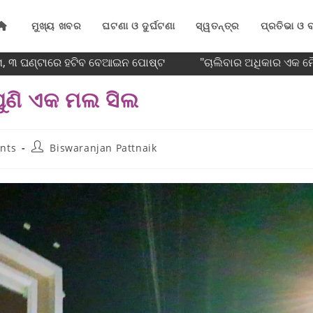
ମୁଖ୍ୟ ଖବର
ଘଟଣା ଓ ଦୁର୍ଘଟଣା
ସ୍ୱତନ୍ତ୍ର
ପ୍ରତିଭା ଓ ବ
ମ, ୩ ଘଣ୍ଟାରେ ହଟିବ ବେଆଇନ ପୋଷ୍ଟ
"ଚାଲିବାର ଅଧିକାର ଏକ ମୌଳ
ୁଣି ଏକ ମଲ ସିଲ
nts
Biswaranjan Pattnaik