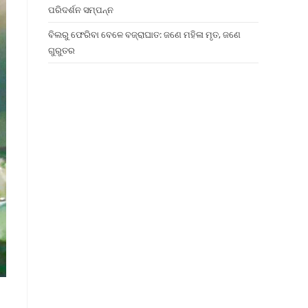
ପରିଦର୍ଶନ ସମ୍ପନ୍ନ
ବିଲରୁ ଫେରିବା ବେଳେ ବଜ୍ରାଘାତ: ଜଣେ ମହିଳା ମୃତ, ଜଣେ
ଗୁରୁତର