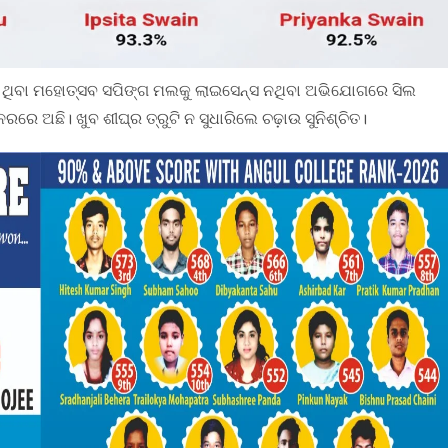
ରେ ଥିବା ମହୋତ୍ସବ ସପିଙ୍ଗ ମଲକୁ ଲାଇସେନ୍ସ ନଥିବା ଅଭିଯୋଗରେ ସିଲ
େ ଅଛି। ଖୁବ ଶୀଘ୍ର ତ୍ରୁଟି ନ ସୁଧାରିଲେ ଚଢ଼ାଉ ସୁନିଶ୍ଚିତ।