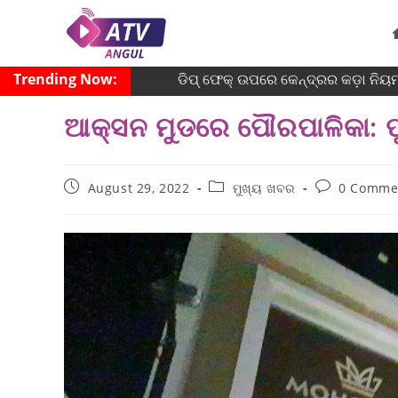
Trending Now:
ଡିପ୍ ଫେକ୍ ଉପରେ କେନ୍ଦ୍ରର କଡ଼ା ନିୟ
ଆକ୍ସନ ମୁଡରେ ପୌରପାଳିକା: ପ
August 29, 2022
ମୁଖ୍ୟ ଖବର
0 Comme