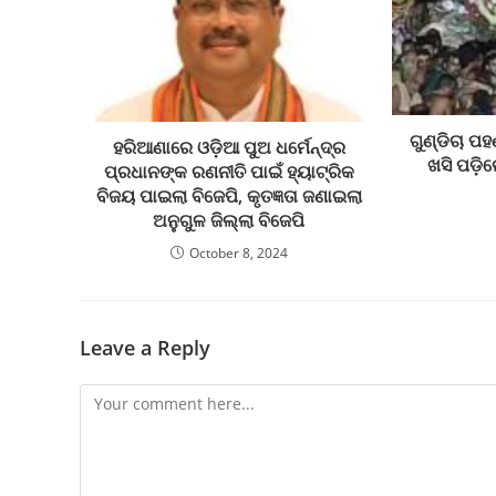
ଗୁଣ୍ଡିଚା ପ
ହରିଆଣାରେ ଓଡ଼ିଆ ପୁଅ ଧର୍ମେନ୍ଦ୍ର
ଖସି ପଡ଼ି
ପ୍ରଧାନଙ୍କ ରଣନୀତି ପାଇଁ ହ୍ୟାଟ୍ରିକ
ବିଜୟ ପାଇଲା ବିଜେପି, କୃତଜ୍ଞତା ଜଣାଇଲା
ଅନୁଗୁଳ ଜିଲ୍ଲା ବିଜେପି
October 8, 2024
Leave a Reply