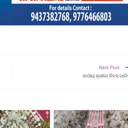
Next Post
ଜାତୀୟ କ୍ରୀଡା ଦିବସ ପାଳ