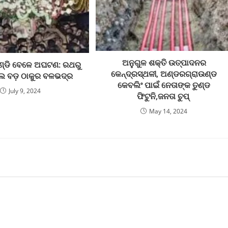
ଅନୁଗୁଳ ଶକ୍ତି ଉତ୍ପାଦନର
ହଣ୍ଡି ବେଳେ ଅଘଟଣ: ରଥରୁ
କେନ୍ଦ୍ରସ୍ଥଳୀ, ଅଣ୍ଡରଗ୍ରାଉଣ୍ଡ
ଲେ ବଡ଼ ଠାକୁର ବଳଭଦ୍ର
କେବଲିଂ ପାଇଁ ନେତାଙ୍କ ତୁଣ୍ଡ
July 9, 2024
ଫିଟୁନି,ଜନତା ଚୁପ୍‌ ‌‌
May 14, 2024