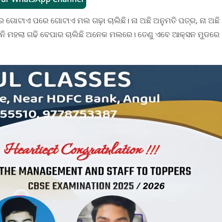
ଗୋଟାଏ ପରେ ଗୋଟାଏ ମଲ ଗଢ଼ା ଚାଲିଛି। ନା ଅଛି ଅନୁମତି ପତ୍ର, ନା ଅଛି
ତିନି ମହଲା ଗଢି ବେପାର ଚାଲିଛି ଅନେକ ମଲରେ। ତେଣୁ ଏବେ ଆକ୍ସନ ମୁଡରେ