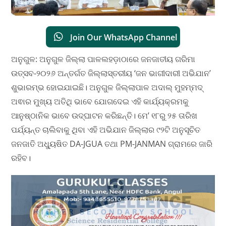
Join Our WhatsApp Channel
ଅନୁଗୁଳ: ଅନୁଗୁଳ ଜିଲ୍ଲା ପାଳଲହଡ଼ାଠାରେ ଜନଜାତୀୟ ଗରିମା
ଉତ୍ସବ-୨୦୨୬ ଅନ୍ତର୍ଗତ ଜିଲ୍ଲାସ୍ତରୀୟ ‘ଜନ ଭାଗୀଦାରୀ ଅଭିଯାନ’
ଶୁଭାରମ୍ଭ ହୋଇଯାଇଛି। ଅନୁଗୁଳ ଜିଲ୍ଲାପାଳ ଅଦାଲ୍ ମୁହମ୍ମଦ୍
ଅଵାର ମୁଖ୍ୟ ଅତିଥି ଭାବେ ଯୋଗଦେଇ ଏହି କାର୍ଯ୍ୟକ୍ରମକୁ
ଆନୁଷ୍ଠାନିକ ଭାବେ ଉଦ୍ଘାଟନ କରିଛନ୍ତି। ମେ’ ୧୮ରୁ ୨୫ ତାରିଖ
ପର୍ଯ୍ୟନ୍ତ ଚାଲିବାକୁ ଥିବା ଏହି ଅଭିଯାନ ଜିଲ୍ଲାର ୯୨ଟି ଅନୁସୂଚିତ
ଜନଜାତି ଅଧ୍ୟୁଷିତ DA-JGUA ତଥା PM-JANMAN ଗ୍ରାମରେ ଜାରି
ରହିବ।