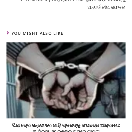
ଅନ୍ତର୍ଜାତୀୟ ସଫଳତା
YOU MIGHT ALSO LIKE
​ପିଲା ଚୋର ସନ୍ଦେହରେ ଗାଡ଼ି ଚାଳକଙ୍କୁ ସଂଘବଦ୍ଧ ଆକ୍ରମଣ:
୩ ଗିରଫ, ୧୧ ଜଣଙ୍କ ନାମରେ ମାମଲା