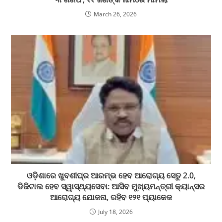
March 26, 2026
ଓଡ଼ିଶାରେ ଖୁବଶୀଘ୍ର ଆରମ୍ଭ ହେବ ଆରୋଗ୍ୟ ସେତୁ 2.0,
ଡିଜିଟାଲ ହେବ ସ୍ୱାସ୍ଥ୍ୟସେବା: ଆସିବ ମୁଖ୍ୟମନ୍ତ୍ରୀ କ୍ୟାନ୍ସର
ଆରୋଗ୍ୟ ଯୋଜନା, ରହିବ ୧୨୧ ପ୍ୟାକେଜ
July 18, 2026