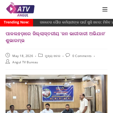
Trending Now:
ତାଳଚେର ପୌର କର୍ମଚାରୀଙ୍କ ପାଇଁ ଖୁସି ଖବର: ମିଳିବ
ପାଳଲହଡ଼ାରେ ଜିଲ୍ଲାସ୍ତରୀୟ ‘ଜନ ଭାଗୀଦାରୀ ଅଭିଯାନ’
ଶୁଭାରମ୍ଭ
May 18, 2026
ମୁଖ୍ୟ ଖବର
0 Comments
Angul TV Bureau