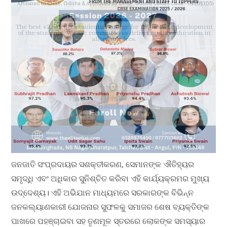
ଜନଜାତି ସଂପ୍ରଦାୟର ସଶକ୍ତୀକରଣ, ସେମାନଙ୍କ ଐତିହ୍ୟର
ସମୃଦ୍ଧି ଏବଂ ଅଧିକାର ସୁନିଶ୍ଚିତ କରିବା ଏହି କାର୍ଯ୍ୟକ୍ରମର ମୁଖ୍ୟ
ଉଦ୍ଦେଶ୍ୟ। ଏହି ଅଭିଯାନ ମାଧ୍ୟମରେ ସରକାରଙ୍କ ବିଭିନ୍ନ
ଜନକଲ୍ୟାଣକାରୀ ଯୋଜନାର ସୁଫଳକୁ ସମାଜର ଶେଷ ବ୍ୟକ୍ତିଙ୍କ
ପାଖରେ ପହଞ୍ଚାଇବା ସହ ତୃଣମୂଳ ସ୍ତରରେ ଲୋକଙ୍କ ସମସ୍ୟାର