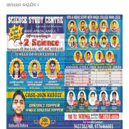
ସମାଧାନ କରାଯିବ।