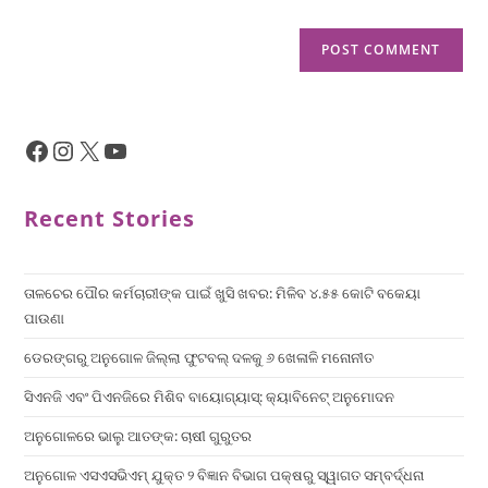
Recent Stories
ତାଳଚେର ପୌର କର୍ମଚାରୀଙ୍କ ପାଇଁ ଖୁସି ଖବର: ମିଳିବ ୪.୫୫ କୋଟି ବକେୟା
ପାଉଣା
ଡେରଙ୍ଗରୁ ଅନୁଗୋଳ ଜିଲ୍ଲା ଫୁଟବଲ୍ ଦଳକୁ ୬ ଖେଳାଳି ମନୋନୀତ
ସିଏନଜି ଏବଂ ପିଏନଜିରେ ମିଶିବ ବାୟୋଗ୍ୟାସ୍: କ୍ୟାବିନେଟ୍ ଅନୁମୋଦନ
ଅନୁଗୋଳରେ ଭାଲୁ ଆତଙ୍କ: ଚାଷୀ ଗୁରୁତର
ଅନୁଗୋଳ ଏସଏସଭିଏମ୍ ଯୁକ୍ତ ୨ ବିଜ୍ଞାନ ବିଭାଗ ପକ୍ଷରୁ ସ୍ୱାଗତ ସମ୍ବର୍ଦ୍ଧନା