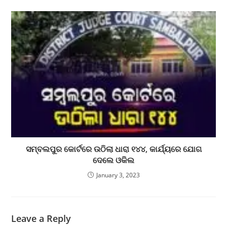
ସମ୍ବଲପୁର କୋର୍ଟରେ ଉଠିଲା ଧାରା ୧୪୪, କାର୍ଯ୍ୟରେ ଯୋଗ
ଦେଲେ ଓକିଲ
January 3, 2023
Leave a Reply