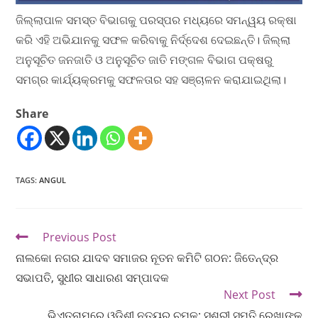
ଜିଲ୍ଲାପାଳ ସମସ୍ତ ବିଭାଗକୁ ପରସ୍ପର ମଧ୍ୟରେ ସମନ୍ୱୟ ରକ୍ଷା
କରି ଏହି ଅଭିଯାନକୁ ସଫଳ କରିବାକୁ ନିର୍ଦ୍ଦେଶ ଦେଇଛନ୍ତି। ଜିଲ୍ଲା
ଅନୁସୂଚିତ ଜନଜାତି ଓ ଅନୁସୂଚିତ ଜାତି ମଙ୍ଗଳ ବିଭାଗ ପକ୍ଷରୁ
ସମଗ୍ର କାର୍ଯ୍ୟକ୍ରମକୁ ସଫଳତାର ସହ ସଞ୍ଚାଳନ କରାଯାଇଥିଲା।
Share
TAGS
:
ANGUL
Previous Post
ନାଲକୋ ନଗର ଯାଦବ ସମାଜର ନୂତନ କମିଟି ଗଠନ: ଜିତେନ୍ଦ୍ର
ସଭାପତି, ସୁଧୀର ସାଧାରଣ ସମ୍ପାଦକ
Next Post
ଭିଏତନାମରେ ଓଡ଼ିଶୀ ନୃତ୍ୟର ଚମକ: ସୁଶ୍ରୀ ସ୍ମୃତି ରେଖାଙ୍କୁ