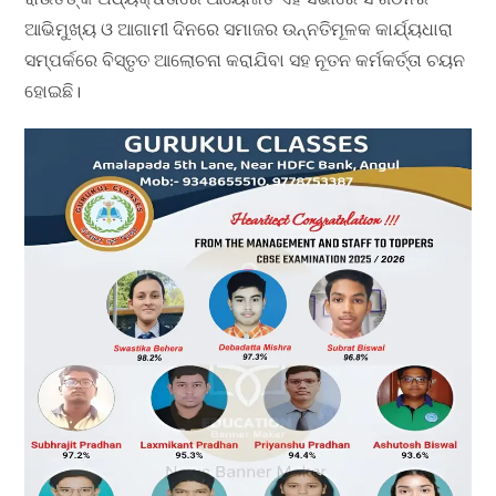
ଆଭିମୁଖ୍ୟ ଓ ଆଗାମୀ ଦିନରେ ସମାଜର ଉନ୍ନତିମୂଳକ କାର୍ଯ୍ୟଧାରା
ସମ୍ପର୍କରେ ବିସ୍ତୃତ ଆଲୋଚନା କରାଯିବା ସହ ନୂତନ କର୍ମକର୍ତ୍ତା ଚୟନ
ହୋଇଛି।