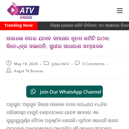
Trending Now:
ଜିଲ୍ଲା ଯୋଜନା କମିଟି ନିର୍ବାଚନ: ୧୦ ଆସନରେ ବିଜେଡି
ନାଲକୋ ନଗର ଯାଦବ ସମାଜର ନୂତନ କମିଟି ଗଠନ:
ଜିତେନ୍ଦ୍ର ସଭାପତି, ସୁଧୀର ସାଧାରଣ ସମ୍ପାଦକ
May 18, 2026
ମୁଖ୍ୟ ଖବର
0 Comments
Angul TV Bureau
Join Our WhatsApp Channel
ଅନୁଗୁଳ: ଅନୁଗୁଳ ଜିଲ୍ଲା ନାଲକୋ ନଗର ଜଗନ୍ନାଥ ମନ୍ଦିର
ପରିସରସ୍ଥ ମାରୁତି ମଣ୍ଡପଠାରେ ଯାଦଵ ସମାଜର ଏକ
ଗୁରୁତ୍ୱପୂର୍ଣ୍ଣ ବୈଠକ ଅନୁଷ୍ଠିତ ହୋଇଛି। ପୂର୍ବତନ ସଭାପତି ଭରତ
ରାଉତଙ୍କ ଅଧ୍ୟକ୍ଷତାରେ ଆୟୋଜିତ ଏହି ସଭାରେ ସଂଗଠନର