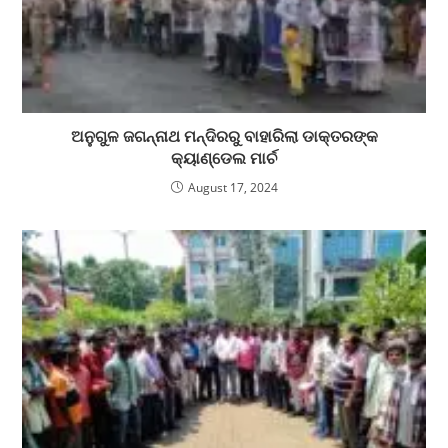
ଅନୁଗୁଳ ଜଗନ୍ନାଥ ମନ୍ଦିରରୁ ବାହାରିଲା ଡାକ୍ତରଙ୍କ
କ୍ୟାଣ୍ଡେଲ ମାର୍ଚ
August 17, 2024