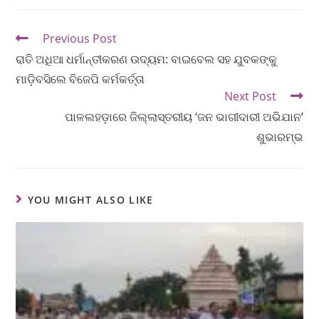
Previous Post
ରାତି ଅଧିଆ ଧର୍ମାନ୍ତୀକରଣ ଉଦ୍ୟମ: ବାଇବେଲ ସହ ଯୁବକଙ୍କୁ
ମାଡ଼ିବସିଲେ ବିଜେପି କର୍ମକର୍ତ୍ତା
Next Post
ପାଳଲହଡ଼ାରେ ଜିଲ୍ଲାସ୍ତରୀୟ ‘ଜନ ଭାଗୀଦାରୀ ଅଭିଯାନ’
ଶୁଭାରମ୍ଭ
YOU MIGHT ALSO LIKE