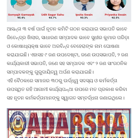
ଆସନ୍ତା ୩ ବର୍ଷ ପାଇଁ ନୂତନ କମିଟି ଗଠନ କରାଯାଇ ସଭାପତି ଭାବେ
ଜିତେନ୍ଦ୍ର ଖିଲାର, ସାଧାରଣ ସମ୍ପାଦକ ଭାବେ ସୁଧୀର କୁମାର ପରିଡ଼ା
ଓ କୋଷାଧ୍ୟକ୍ଷ ଭାବେ ଅରବିନ୍ଦ ବେହେରାଙ୍କ ନାମ ଘୋଷଣା
କରାଯାଇଛି। ଏହାସହ ୯ ଜଣ ଉପଦେଷ୍ଟା, ଜଣେ ଉପସଭାପତି, ୨ ଜଣ
କାର୍ଯ୍ୟକାରୀ ସଭାପତି, ଜଣେ ସହ ସମ୍ପାଦକ ଏବଂ ୨ ଜଣ ସାଂଗଠନିକ
ସମ୍ପାଦକଙ୍କୁ ଗୁରୁଦାୟିତ୍ୱ ଅର୍ପଣ କରାଯାଇଛି।
ଏହି ବୈଠକରେ ସମାଜର ୩୦ରୁ ଊର୍ଦ୍ଧ୍ୱ ସଦସ୍ୟ ଓ କର୍ମକର୍ତ୍ତା
ଉପସ୍ଥିତ ରହି ଆଗାମୀ କାର୍ଯ୍ୟପନ୍ଥା ଉପରେ ମତ ପ୍ରକାଶ କରିବା
ସହ ନୂତନ କର୍ମକର୍ତ୍ତାମାନଙ୍କୁ ସ୍ୱାଗତ ସମ୍ବର୍ଦ୍ଧନା ଜଣାଇଥିଲେ।