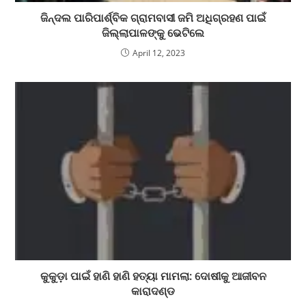
ଜିନ୍ଦଲ ପାରିପାର୍ଶ୍ବିକ ଗ୍ରାମବାସୀ ଜମି ଅଧିଗ୍ରହଣ ପାଇଁ
ଜିଲ୍ଲାପାଳଙ୍କୁ ଭେଟିଲେ
April 12, 2023
କୁକୁଡ଼ା ପାଇଁ ହାଣି ହାଣି ହତ୍ୟା ମାମଲା: ଦୋଷୀକୁ ଆଜୀବନ
କାରାଦଣ୍ଡ