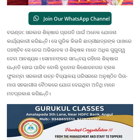
Join Our WhatsApp Channel
ବଇଣ୍ଡା: ସରକାର ଶିକ୍ଷାର ପ୍ରଗତି ପାଇଁ ଅନେକ ଯୋଜନା
କାର୍ଯ୍ୟକାରୀ କରିଛନ୍ତି। ସେ ଗୁଡିକ କିଭଳି ଛାତ୍ରୀଛାତ୍ରଙ୍କ ପାଖରେ
ପହଞ୍ଚିବ ସେ ନେଇ ଅଭିଭାବକ ଓ ଶିକ୍ଷକ ମାନେ ଅଧିକ ଗୁରୁତ୍ୱ
ଦେବା ଆବଶ୍ୟକ। ସେମାନଙ୍କର ସମନ୍ବୟ ରହିଲେ ଶିକ୍ଷାର
ଉନ୍ନତି ହୋଇ ପାରିବ ବୋଲି ବୁଧବାର କିଶୋରନଗର ବ୍ଲକ
ଫୁଲମ୍ବା ସରକାରୀ ଉଚ୍ଚ ବିଦ୍ୟାଳୟ ପରିସରରେ ଅନୁଷ୍ଠିତ ପିତା-
ମାତା ସହଭାଗୀତା ବୈଠକରେ ଯୋଗ ଦେଇଥିବା ଅତିଥି ମାନେ
ମତପ୍ରକାଶ କରିଛନ୍ତି।