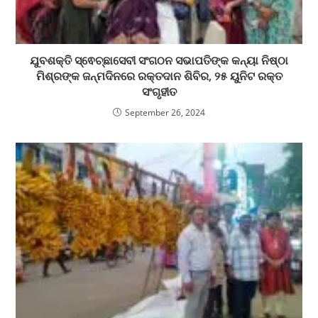
ଯୁବଶକ୍ତି ସ୍ଵେଚ୍ଛାସେବୀ ସଂଗଠନ ସଭାପତିଙ୍କ କନ୍ୟା ନିଷ୍ଠା
ମିଶ୍ରଙ୍କ ଜନ୍ମଦିନରେ ରକ୍ତଦାନ ଶିବିର, ୨୫ ୟୁନିଟ ରକ୍ତ
ସଂଗୃହୀତ
September 26, 2024