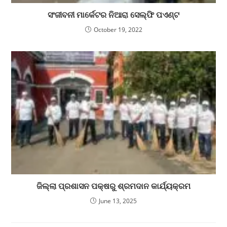
ସଂଜୀବନୀ ମାର୍କେଟର ନିଆରା ସେଲ୍ଫି ପଏଣ୍ଟ
October 19, 2022
ଜିଲ୍ଲା ପ୍ରଶାସନ ପକ୍ଷରୁ ଶ୍ରମଦାନ କାର୍ଯ୍ୟକ୍ରମ
June 13, 2025