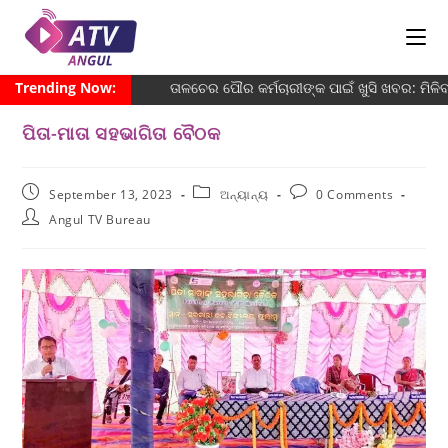
Trending Now:
ତାଳଚେର ପୌର କର୍ମଚାରୀଙ୍କ ପାଇଁ ଖୁସି ଖବର: ମିଳ
ପିତା-ମାତା ସହଭାଗିତା ବୈଠକ
September 13, 2023
ଅନ୍ୟାନ୍ୟ
0 Comments
Angul TV Bureau