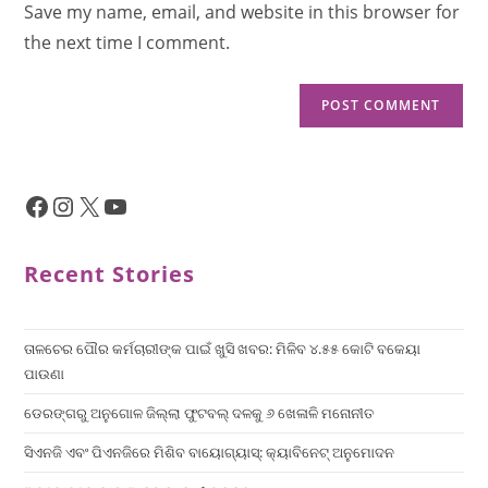
Save my name, email, and website in this browser for
the next time I comment.
Recent Stories
ତାଳଚେର ପୌର କର୍ମଚାରୀଙ୍କ ପାଇଁ ଖୁସି ଖବର: ମିଳିବ ୪.୫୫ କୋଟି ବକେୟା
ପାଉଣା
ଡେରଙ୍ଗରୁ ଅନୁଗୋଳ ଜିଲ୍ଲା ଫୁଟବଲ୍ ଦଳକୁ ୬ ଖେଳାଳି ମନୋନୀତ
ସିଏନଜି ଏବଂ ପିଏନଜିରେ ମିଶିବ ବାୟୋଗ୍ୟାସ୍: କ୍ୟାବିନେଟ୍ ଅନୁମୋଦନ