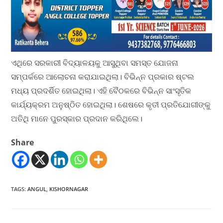
ଏଥିରେ ସରକାରୀ ବିଦ୍ୟାଳୟକୁ ଆସୁଥିବା ସମସ୍ତ ଯୋଜନା
ସମ୍ପର୍କରେ ଆଲୋଚନା କରାଯାଇଥିଲା। ବିଭିନ୍ନ ପ୍ରକାର ଷ୍ଟଲ
ମଧ୍ୟ ପ୍ରଦର୍ଶିତ ହୋଇଥିଲା। ଏହି ବୈଠକରେ ବିଭିନ୍ନ ସାଂସୃତିକ
କାର୍ଯ୍ୟକ୍ରମ ଅନୁଷ୍ଠିତ ହୋଇଥିଲା। ଶେଷରେ କୃତୀ ପ୍ରତିଯୋଗୀଙ୍କୁ
ଅତିଥି ମାନେ ପୁରସ୍କାର ପ୍ରଦାନ କରିଥିଲେ।
Share
TAGS
:
ANGUL
,
KISHORNAGAR