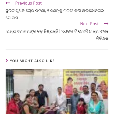
Previous Post
ଦୁଇଟି ପୃଥକ ଚୋରି ଘଟଣା, ୨ ଜଣଙ୍କୁ ଗିରଫ କଲା ନାଲକୋନଗର
ପୋଲିସ
Next Post
ରାଜ୍ୟ ସରକାରଙ୍କ ବଡ଼ ନିଷ୍ପତ୍ତି ! ଏଥରକ ବି ହେବନି ଛାତ୍ର ସଂସଦ
ନିର୍ବାଚନ
YOU MIGHT ALSO LIKE