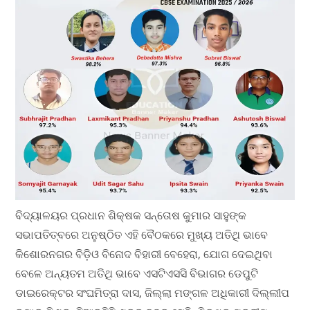
ବିଦ୍ୟାଳୟର ପ୍ରଧାନ ଶିକ୍ଷକ ସନ୍ତୋଷ କୁମାର ସାହୁଙ୍କ
ସଭାପତିତ୍ବରେ ଅନୁଷ୍ଠିତ ଏହି ବୈଠକରେ ମୁଖ୍ୟ ଅତିଥି ଭାବେ
କିଶୋରନଗର ବିଡ଼ିଓ ବିନୋଦ ବିହାରୀ ବେହେରା, ଯୋଗ ଦେଇଥିବା
ବେଳେ ଅନ୍ୟତମ ଅତିଥି ଭାବେ ଏସଟିଏସସି ବିଭାଗର ଡେପୁଟି
ଡାଇରେକ୍ଟର ସଂଘମିତ୍ରା ଦାସ, ଜିଲ୍ଲା ମଙ୍ଗଳ ଅଧିକାରୀ ଦିଲ୍ଲୀପ