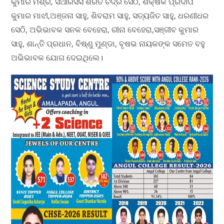
କୁମାର ମିଶ୍ର, ସିଆରସିସି ଶରତ ଚଦ୍ର ସେଠି, ଶିକ୍ଷକ ପ୍ରଦୀପ
କୁମାର ମାଝୀ,ଅଞ୍ଜନା ସାହୁ, ଶିବରାମ ସାହୁ, ସତ୍ୟଜିତ ସାହୁ, ଧରଣୀଧର
ସେଠି, ଅଭିଭାବକ ସନକ ବେହେରା, ରୀନା ବେହେରା,ସଞ୍ଜୀବ କୁମାର
ସାହୁ, ଶାନ୍ତି ପ୍ରଧାନ, ବିଷ୍ଣୁ ମୁଣ୍ଡା, ବୃଷଭ ନାୟକଙ୍କ ସମେତ ବହୁ
ଅଭିଭାବକ ଯୋଗ ଦେଇଥିଲେ।