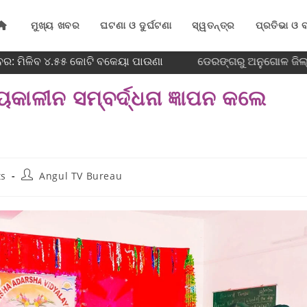
ମୁଖ୍ୟ ଖବର
ଘଟଣା ଓ ଦୁର୍ଘଟଣା
ସ୍ୱତନ୍ତ୍ର
ପ୍ରତିଭା ଓ ବ
ବର: ମିଳିବ ୪.୫୫ କୋଟି ବକେୟା ପାଉଣା
ଡେରଙ୍ଗରୁ ଅନୁଗୋଳ ଜିଲ୍ଲ
ୟକାଳୀନ ସମ୍ବର୍ଦ୍ଧନା ଜ୍ଞାପନ କଲେ
ts
Angul TV Bureau