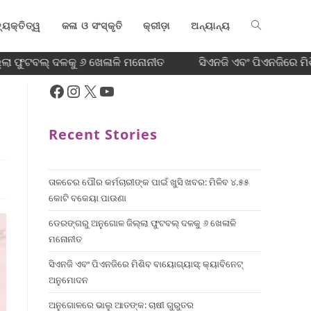
୍ୟକ୍ତିତ୍ୱ
କଳା ଓ ସଂସ୍କୃତି
କ୍ରୀଡ଼ା
ଅନ୍ୟାନ୍ୟ
ା ଫୁଟବଲ୍ ଦଳକୁ ୬ ଖେଳାଳି ମନୋନୀତ
ସିଏନଜି ଏବଂ ପିଏନଜିରେ ମି
Recent Stories
ତାଳଚେର ପୌର କର୍ମଚାରୀଙ୍କ ପାଇଁ ଖୁସି ଖବର: ମିଳିବ ୪.୫୫
କୋଟି ବକେୟା ପାଉଣା
ଡେରଙ୍ଗରୁ ଅନୁଗୋଳ ଜିଲ୍ଲା ଫୁଟବଲ୍ ଦଳକୁ ୬ ଖେଳାଳି
ମନୋନୀତ
ସିଏନଜି ଏବଂ ପିଏନଜିରେ ମିଶିବ ବାୟୋଗ୍ୟାସ୍: କ୍ୟାବିନେଟ୍
ଅନୁମୋଦନ
ଅନୁଗୋଳରେ ଭାଲୁ ଆତଙ୍କ: ଚାଷୀ ଗୁରୁତର