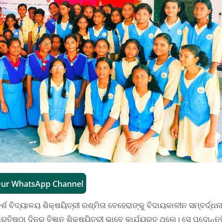
Our WhatsApp Channel
୍ଶ ବିଦ୍ୟାଳୟ ଶିକ୍ଷୟିତ୍ରୀ ରଶ୍ମିତା ବେହେରାଙ୍କୁ ବିଦାୟକାଳୀନ ସମ୍ବର୍ଦ୍ଧନ
ତିଷ୍ଠା ଦିନରୁ ବିଜ୍ଞାନ ଶିକ୍ଷୟିତ୍ରୀ ଭାବେ କାର୍ଯ୍ୟରତ ଥିଲେ। ସେ ପଦୋନ୍ନତ