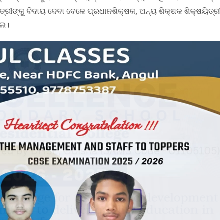
ିତ୍ରୀଙ୍କୁ ବିଦାୟ ଦେବା ବେଳେ ପ୍ରଧାନଶିକ୍ଷକ, ଅନ୍ୟ ଶିକ୍ଷକ ଶିକ୍ଷୟିତ୍ରୀ
ଲେ।