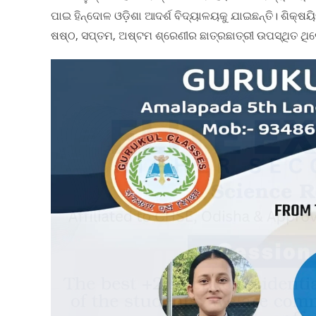
ପାଇ ହିନ୍ଦୋଳ ଓଡ଼ିଶା ଆଦର୍ଶ ବିଦ୍ୟାଳୟକୁ ଯାଇଛନ୍ତି। ଶିକ୍ଷୟ
ଷଷ୍ଠ, ସପ୍ତମ, ଅଷ୍ଟମ ଶ୍ରେଣୀର ଛାତ୍ରଛାତ୍ରୀ ଉପସ୍ଥିତ ଥି