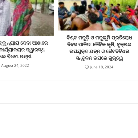
ବିଶ୍ବ ମରୁଡ଼ି ଓ ମରୁଭୂମି ପ୍ରତିରୋଧ
ଙ୍କୁ ନ୍ୟାୟ ଦେବା ଆଶାରେ
ଦିବସ ପାଳିତ: ଜୈବିକ କୃଷି, ବୃକ୍ଷର
କାର୍ଯ୍ୟାଳୟର ଦ୍ୱାରସ୍ଥ
ଉପଯୁକ୍ତ ଯତ୍ନ ଓ ଜୈବବିବିଧତା
ଲେ ବିଧବା ପତ୍ନୀ
ସନ୍ତୁଳନ ଉପରେ ଗୁରୁତ୍ୱ
August 24, 2022
June 18, 2024