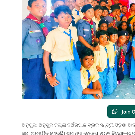
Join 
ଅନୁଗୁଳ: ଅନୁଗୁଳ ଜିଲ୍ଲା ବଅଁରପାଳ ବ୍ଲକ ସନ୍ତ୍ରୀ ଓଡ଼ିଶା ଆଦର
ସଭା ଅନୁଷ୍ଠିତ ହୋଇଛି। ଶ୍ରୀମତୀ ବେହେରା ୨୦୨୨ ବିଦ୍ୟାଳୟ ପ୍ର