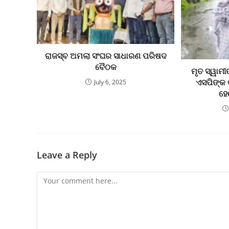
ରାଜସ୍ବ ଅମଲା ସଂଘର ସାଧାରଣ ପରିଷଦ
ବୈଠକ
ମୃତ ସ୍ୱାମୀ
ଏସପିଙ୍କ 
July 6, 2025
ହେ
Leave a Reply