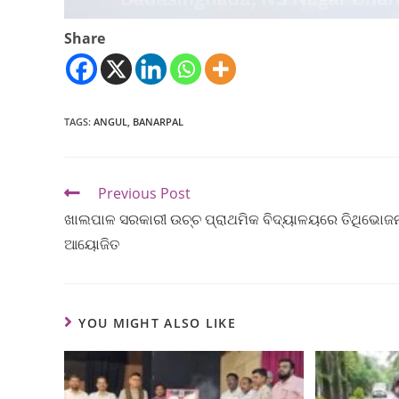
Share
TAGS
:
ANGUL
,
BANARPAL
Previous Post
ଖାଲପାଳ ସରକାରୀ ଉଚ୍ଚ ପ୍ରାଥମିକ ବିଦ୍ୟାଳୟରେ ତିଥିଭୋଜ
ଆୟୋଜିତ
YOU MIGHT ALSO LIKE