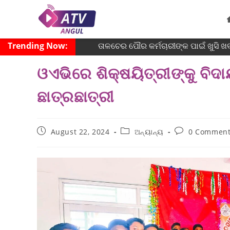
Trending Now:
ତାଳଚେର ପୌର କର୍ମଚାରୀଙ୍କ ପାଇଁ ଖୁସି ଖ
ଓଏଭିରେ ଶିକ୍ଷୟିତ୍ରୀଙ୍କୁ ବିଦା
ଛାତ୍ରଛାତ୍ରୀ
August 22, 2024
ଅନ୍ୟାନ୍ୟ
0 Commen