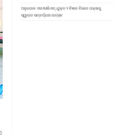
ଅନୁଗୋଳ ଏସଏସଭିଏମ୍ ଯୁକ୍ତ ୨ ବିଜ୍ଞାନ ବିଭାଗ ପକ୍ଷରୁ
ସ୍ୱାଗତ ସମ୍ବର୍ଦ୍ଧନା ଉତ୍ସବ
ା
ି