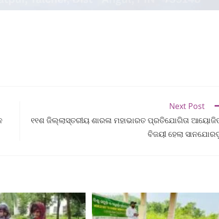
Next Post
ନ
୧୧ଶ ଜିଲ୍ଲାସ୍ତରୀୟ ଶାରଳା ମହାଭାରତ ପ୍ରତିଯୋଗିତା ଆୟୋଜି
ବିଜୟୀ ହେଲା ସାନଯୋରଡ