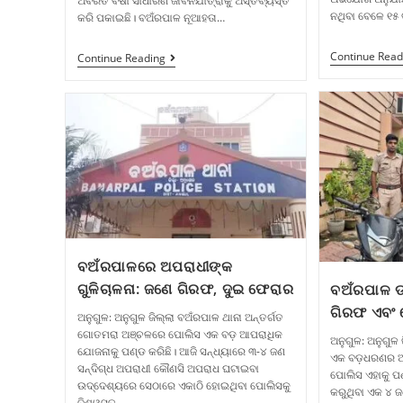
ଅବିରତ ବର୍ଷା ସାଧାରଣ ଜୀବନଯାତ୍ରାକୁ ଅସ୍ତବ୍ୟସ୍ତ
ନଥିବା ବେଳେ ୧୫ ବ
କରି ପକାଇଛି। ବଅଁରପାଳ ନୂଆହତା…
Continue Read
Continue Reading
ବଅଁରପାଳରେ ଅପରାଧୀଙ୍କ
ଗୁଳିଚାଳନା: ଜଣେ ଗିରଫ, ଦୁଇ ଫେରାର
ବଅଁରପାଳ ଡ
ଗିରଫ ଏବଂ କ
ଅନୁଗୁଳ: ଅନୁଗୁଳ ଜିଲ୍ଲା ବଅଁରପାଳ ଥାନା ଅନ୍ତର୍ଗତ
ଗୋତମରା ଅଞ୍ଚଳରେ ପୋଲିସ ଏକ ବଡ଼ ଆପରାଧିକ
ଅନୁଗୁଳ: ଅନୁଗୁଳ
ଯୋଜନାକୁ ପଣ୍ଡ କରିଛି। ଆଜି ସନ୍ଧ୍ୟାରେ ୩-୪ ଜଣ
ଏକ ବଡ଼ଧରଣର ଆପ
ସନ୍ଦିଗ୍ଧ ଅପରାଧୀ କୌଣସି ଅପରାଧ ଘଟାଇବା
ପୋଲିସ ଏହାକୁ ପ
ଉଦ୍ଦେଶ୍ୟରେ ସେଠାରେ ଏକାଠି ହୋଇଥିବା ପୋଲିସକୁ
କରୁଥିବା ଏକ ୪ 
ବିଶ୍ୱସ୍ତ…