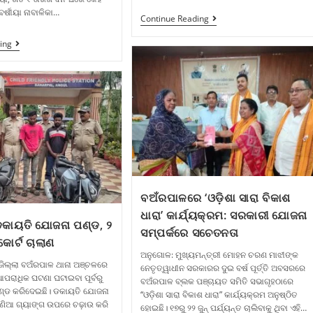
ର୍ଷୀୟା ନାବାଳିକା…
Continue Reading
ing
ବଅଁରପାଳରେ ‘ଓଡ଼ିଶା ସାରା ବିକାଶ
ଧାରା’ କାର୍ଯ୍ୟକ୍ରମ: ସରକାରୀ ଯୋଜନା
କାୟତି ଯୋଜନା ପଣ୍ଡ, ୨
ସମ୍ପର୍କରେ ସଚେତନତା
ୋର୍ଟ ଚାଲାଣ
ଅନୁଗୋଳ: ମୁଖ୍ୟମନ୍ତ୍ରୀ ମୋହନ ଚରଣ ମାଝୀଙ୍କ
 ଜିଲ୍ଲା ବଅଁରପାଳ ଥାନା ଅଞ୍ଚଳରେ
ନେତୃତ୍ୱାଧୀନ ସରକାରର ଦୁଇ ବର୍ଷ ପୂର୍ତ୍ତି ଅବସରରେ
ରାଧିକ ଘଟଣା ଘଟାଇବା ପୂର୍ବରୁ
ବଅଁରପାଳ ବ୍ଲକ ପଞ୍ଚାୟତ ସମିତି ସଭାଗୃହଠାରେ
ଣ୍ଡ କରିଦେଇଛି। ଡକାୟତି ଯୋଜନା
“ଓଡ଼ିଶା ସାରା ବିକାଶ ଧାରା” କାର୍ଯ୍ୟକ୍ରମ ଅନୁଷ୍ଠିତ
ଜଣିଆ ଗ୍ୟାଙ୍ଗ ଉପରେ ଚଢ଼ାଉ କରି
ହୋଇଛି। ୧୭ରୁ ୨୨ ଜୁନ୍ ପର୍ଯ୍ୟନ୍ତ ଚାଲିବାକୁ ଥିବା ଏହି…