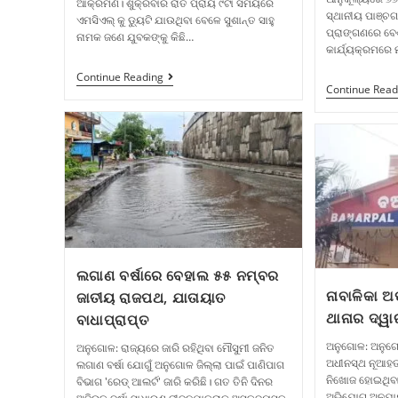
ଆକ୍ରମଣ। ଶୁକ୍ରବାର ରାତି ପ୍ରାୟ ୯ଟା ସମୟରେ
ସ୍ଥାନୀୟ ପାଞ୍ଚଗ
ଏମସିଏଲ୍ କୁ ଡ୍ୟୁଟି ଯାଉଥିବା ବେଳେ ସୁଶାନ୍ତ ସାହୁ
ପ୍ରାଙ୍ଗଣରେ ବେ
ନାମକ ଜଣେ ଯୁବକଙ୍କୁ କିଛି…
କାର୍ଯ୍ୟକ୍ରମରେ 
Continue Reading
Continue Read
ଲଗାଣ ବର୍ଷାରେ ବେହାଲ ୫୫ ନମ୍ବର
ନାବାଳିକା
ଜାତୀୟ ରାଜପଥ, ଯାତାୟାତ
ଥାନାର ଦ୍ୱା
ବାଧାପ୍ରାପ୍ତ
ଅନୁଗୋଳ: ଅନୁଗୋ
ଅନୁଗୋଳ: ରାଜ୍ୟରେ ଜାରି ରହିଥିବା ମୌସୁମୀ ଜନିତ
ଅଧୀନସ୍ଥ ନୂଆହତା
ଲଗାଣ ବର୍ଷା ଯୋଗୁଁ ଅନୁଗୋଳ ଜିଲ୍ଲା ପାଇଁ ପାଣିପାଗ
ନିଖୋଜ ହୋଇଥିବ
ବିଭାଗ 'ରେଡ୍ ଆଲର୍ଟ' ଜାରି କରିଛି। ଗତ ତିନି ଦିନର
ଅଭିଯୋଗ ଅନୁଯାୟ