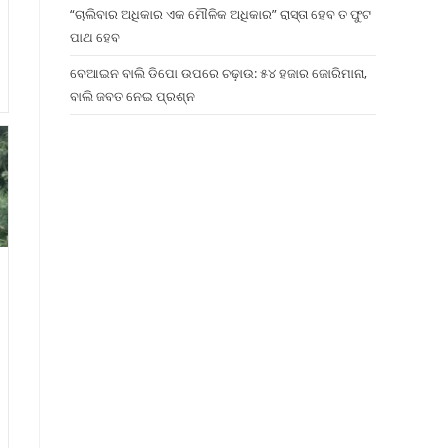
“ଚାଲିବାର ଅଧିକାର ଏକ ମୌଳିକ ଅଧିକାର” ରାସ୍ତା ହେବ ତ ଫୁଟ
ପାଥ ହେବ
ବେଆଇନ ବାଲି ଡିପୋ ଉପରେ ଚଢ଼ାଉ: ୫୪ ହଜାର ଜୋରିମାନା,
ବାଲି ଜବତ ନେଇ ପ୍ରଶ୍ନ