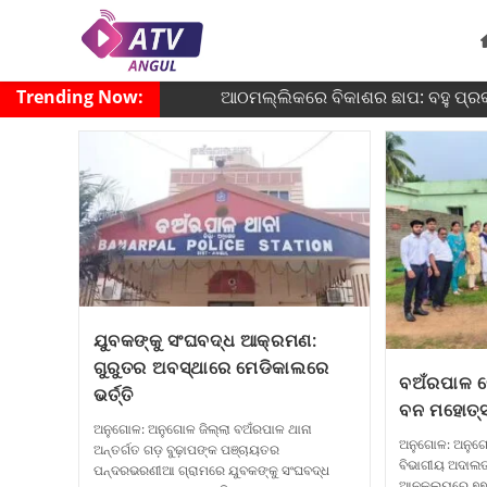
Trending Now:
ଆଠମଲ୍ଲିକରେ ବିକାଶର ଛାପ: ବହୁ ପ୍ରକଳ୍
ଯୁବକଙ୍କୁ ସଂଘବଦ୍ଧ ଆକ୍ରମଣ:
ଗୁରୁତର ଅବସ୍ଥାରେ ମେଡିକାଲରେ
ବଅଁରପାଳ କ
ଭର୍ତ୍ତି
ବନ ମହୋତ୍ସ
ଅନୁଗୋଳ: ଅନୁଗୋଳ ଜିଲ୍ଲା ବଅଁରପାଳ ଥାନା
ଅନୁଗୋଳ: ଅନୁଗୋ
ଅନ୍ତର୍ଗତ ଗଡ଼ ବୁଢ଼ାପଙ୍କ ପଞ୍ଚାୟତର
ବିଭାଗୀୟ ଅଦାଲତ
ପନ୍ଦରଭରଣୀଆ ଗ୍ରାମରେ ଯୁବକଙ୍କୁ ସଂଘବଦ୍ଧ
ଆନୁକୂଲ୍ୟରେ ୭