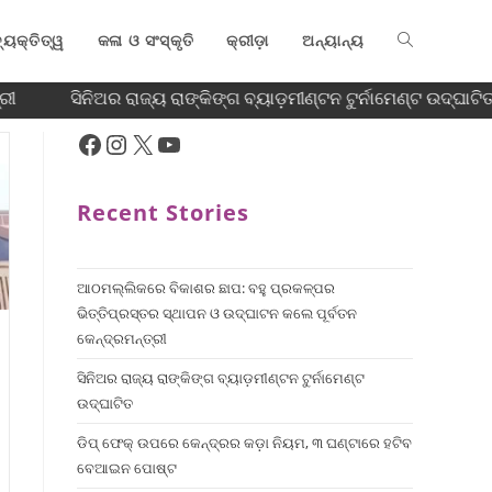
୍ୟକ୍ତିତ୍ୱ
କଳା ଓ ସଂସ୍କୃତି
କ୍ରୀଡ଼ା
ଅନ୍ୟାନ୍ୟ
ରୀ
ସିନିଅର ରାଜ୍ୟ ରାଙ୍କିଙ୍ଗ ବ୍ୟାଡ଼ମୀଣ୍ଟନ ଟୁର୍ନାମେଣ୍ଟ ଉଦ୍ଘାଟିତ
Recent Stories
ଆଠମଲ୍ଲିକରେ ବିକାଶର ଛାପ: ବହୁ ପ୍ରକଳ୍ପର
ଭିତ୍ତିପ୍ରସ୍ତର ସ୍ଥାପନ ଓ ଉଦ୍‌ଘାଟନ କଲେ ପୂର୍ବତନ
କେନ୍ଦ୍ରମନ୍ତ୍ରୀ
ସିନିଅର ରାଜ୍ୟ ରାଙ୍କିଙ୍ଗ ବ୍ୟାଡ଼ମୀଣ୍ଟନ ଟୁର୍ନାମେଣ୍ଟ
ଉଦ୍ଘାଟିତ
ଡିପ୍ ଫେକ୍ ଉପରେ କେନ୍ଦ୍ରର କଡ଼ା ନିୟମ, ୩ ଘଣ୍ଟାରେ ହଟିବ
ବେଆଇନ ପୋଷ୍ଟ