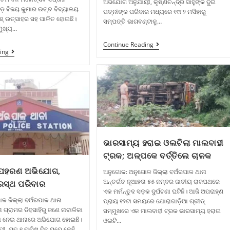
ଅଭିଯୋଗ ଅନୁଯାୟୀ, କୃଷ୍ଣଚନ୍ଦ୍ର ସାହୁଙ୍କ ଦୁଇ
ଡ଼ ବିଜୟ କୁମାର ଉଚ୍ଚ ବିଦ୍ୟାଳୟ
ପତ୍ନୀଙ୍କ ପରିବାର ମଧ୍ୟରେ ୧୯୮୨ ମସିହାରୁ
ଶ୍ ଉତ୍ସାହର ସହ ପାଳିତ ହୋଇଛି।
ସମ୍ପତ୍ତି ଭାଗବଣ୍ଟାକୁ…
ମୁଖ୍ୟ…
Continue Reading
ing
ଭାରସାମ୍ୟ ହରାଇ ଓଲଟିଲା ମାଲବାହୀ
ଟ୍ରକ; ଅଳ୍ପକେ ବର୍ତ୍ତିଲେ ଚାଳକ
 ଅପହରଣ ଅଭିଯୋଗ,
ଅନୁଗୋଳ: ଅନୁଗୋଳ ଜିଲ୍ଲା ବଅଁରପାଳ ଥାନା
ଅନ୍ତର୍ଗତ ନୂଆହତା ୫୫ ନମ୍ବର ଜାତୀୟ ରାଜପଥରେ
ରସ୍ଥ ପରିବାର
ଏକ ମର୍ମନ୍ତୁଦ ସଡ଼କ ଦୁର୍ଘଟଣା ଘଟିଛି। ଆଜି ଅପରାହ୍ଣ
ଳ ଜିଲ୍ଲା ବଅଁରପାଳ ଥାନା
ପ୍ରାୟ ୧୨ଟା ସମୟରେ ଯୋରାଗାଡ଼ିଆ ଗ୍ରୀଡ୍
 ଗ୍ରାମର ଡିହସାହିରୁ ଜଣେ ନାବାଳିକା
ସମ୍ମୁଖରେ ଏକ ମାଲବାହୀ ଟ୍ରକ ଭାରସାମ୍ୟ ହରାଇ
ା ନେଇ ଥାନାରେ ଅଭିଯୋଗ ହୋଇଛି।
ଓଲଟି…
ୀ, ଗତ ୧ ତାରିଖ ଦିନ ଘରେ କେହି