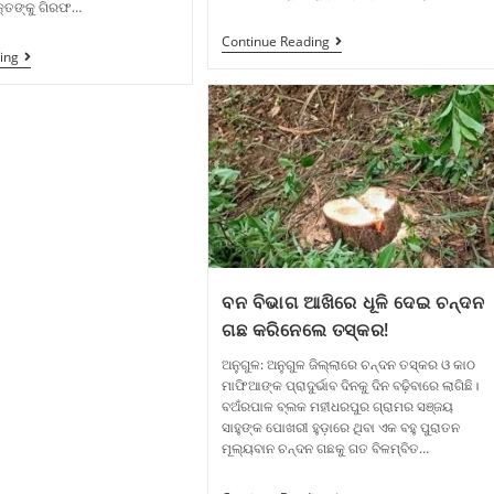
କ୍ତଙ୍କୁ ଗିରଫ…
Continue Reading
ing
ବନ ବିଭାଗ ଆଖିରେ ଧୂଳି ଦେଇ ଚନ୍ଦନ
ଗଛ କରିନେଲେ ତସ୍କର!
ଅନୁଗୁଳ: ଅନୁଗୁଳ ଜିଲ୍ଲାରେ ଚନ୍ଦନ ତସ୍କର ଓ କାଠ
ମାଫିଆଙ୍କ ପ୍ରାଦୁର୍ଭାବ ଦିନକୁ ଦିନ ବଢ଼ିବାରେ ଲାଗିଛି।
ବଅଁରପାଳ ବ୍ଲକ ମହୀଧରପୁର ଗ୍ରାମର ସଞ୍ଜୟ
ସାହୁଙ୍କ ପୋଖରୀ ହୁଡ଼ାରେ ଥିବା ଏକ ବହୁ ପୁରାତନ
ମୂଲ୍ୟବାନ ଚନ୍ଦନ ଗଛକୁ ଗତ ବିଳମ୍ବିତ…