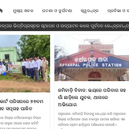
ମୁଖ୍ୟ ଖବର
ଘଟଣା ଓ ଦୁର୍ଘଟଣା
ସ୍ୱତନ୍ତ୍ର
ପ୍ରତିଭା ଓ ବ
ପର ଭିତ୍ତିପ୍ରସ୍ତର ସ୍ଥାପନ ଓ ଉଦ୍‌ଘାଟନ କଲେ ପୂର୍ବତନ କେନ୍ଦ୍ରମନ୍ତ୍
ଜମିବାଡ଼ି ବିବାଦ: ଭୟରେ ପରିବାର ସହ
ଗାଁ ଛାଡ଼ିଲେ ଯୁବକ, ଥାନାରେ
ୋର୍ଟ ପରିସରରେ ୭୭ତମ
ଅଭିଯୋଗ
ବ ସପ୍ତାହ ପାଳିତ
ଅନୁଗୋଳ: ଜମିବାଡ଼ି ବିବାଦକୁ କେନ୍ଦ୍ର କରି ଅନୁଗୋଳ
ଳ ଜିଲ୍ଲା ବଅଁରପାଳସ୍ଥ ବିଚାର
ଜିଲ୍ଲା ବଅଁରପାଳ ଥାନା ତଳମୂଳ ପାଟଣା ସାହିରେ ଏକ
ର ତାଲୁକ ଆଇନ ସେବା କମିଟି
ପରିବାର ଗ୍ରାମ ଛାଡ଼ିଥିବା ଅଭିଯୋଗ ହୋଇଛି।
୭ତମ ବନ ମହୋତ୍ସବ ସପ୍ତାହ