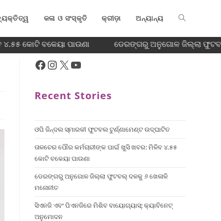
୍ୟକ୍ତିତ୍ୱ
କଳା ଓ ସଂସ୍କୃତି
କ୍ରୀଡ଼ା
ଅନ୍ୟାନ୍ୟ
ବ ୪.୫୫ କୋଟି ବକେୟା ପାଉଣା
ଡେରଙ୍ଗରୁ ଅନୁଗୋଳ ଜିଲ୍ଲା ଫୁଟବଲ
Recent Stories
ଓପି ଜିନ୍ଦଲ ସ୍ମାରକୀ ଫୁଟବଲ ଟୁର୍ଣ୍ଣାମେଣ୍ଟ ଉଦ୍ଘାଟିତ
ତାଳଚେର ପୌର କର୍ମଚାରୀଙ୍କ ପାଇଁ ଖୁସି ଖବର: ମିଳିବ ୪.୫୫
କୋଟି ବକେୟା ପାଉଣା
ଡେରଙ୍ଗରୁ ଅନୁଗୋଳ ଜିଲ୍ଲା ଫୁଟବଲ୍ ଦଳକୁ ୬ ଖେଳାଳି
ମନୋନୀତ
ସିଏନଜି ଏବଂ ପିଏନଜିରେ ମିଶିବ ବାୟୋଗ୍ୟାସ୍: କ୍ୟାବିନେଟ୍
ଅନୁମୋଦନ