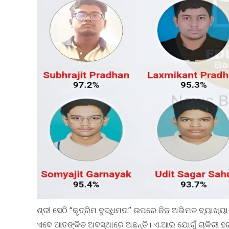
ଶ୍ରୀ ସେଠି “କୃତ୍ରିମ ବୁଦ୍ଧିମତା” ଉପରେ ନିଜ ଅଭିମତ ବ୍ୟାଖ୍ୟ
ଏବେ ଆତଙ୍କିତ ଅବସ୍ଥାରେ ଅଛନ୍ତି। ଏ.ଆଇ ଯୋଗୁଁ ଚାକିରୀ ହରା