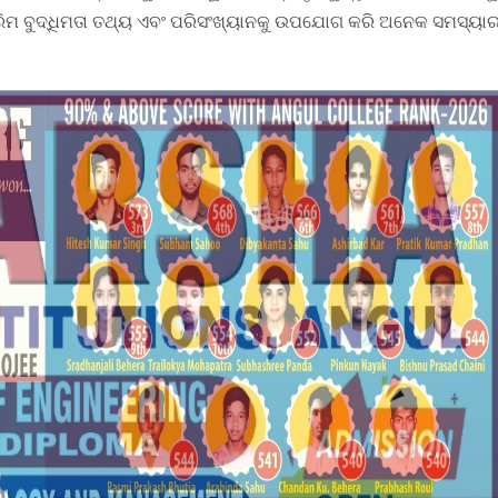
ିମ ବୁଦ୍ଧିମତା ତଥ୍ୟ ଏବଂ ପରିସଂଖ୍ୟାନକୁ ଉପଯୋଗ କରି ଅନେକ ସମସ୍ୟା