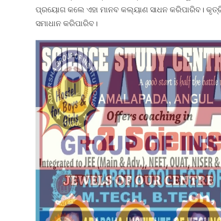
ପ୍ରୟୋଗ କଲେ ଏହା ମାନବ କଲ୍ୟାଣ ସାଧନ କରିପାରିବ। କୃତ୍ର
ସମାଧାନ କରିପାରିବ।