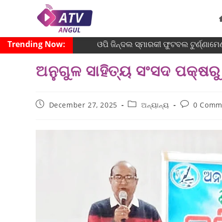
Trending Now:
ଓପି ଜିନ୍ଦଲ ସ୍ମାରକୀ ଫୁଟବଲ ଟୁର୍ଣ୍ଣାମେଣ
ଅନୁଗୁଳ ସାହିତ୍ୟ ସଂସଦ ପକ୍ଷରୁ
December 27, 2025
ଅନ୍ୟାନ୍ୟ
0 Comm