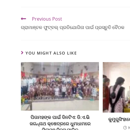
Previous Post
ଗ୍ରାମାଞ୍ଚଳ ଫୁଟ୍‌ବଲ୍‌ ପ୍ରତିଯୋଗିତା ପାଇଁ ପ୍ରସ୍ତୁତି ବୈଠକ
YOU MIGHT ALSO LIKE
ପିତାମହଙ୍କ ପାଇଁ ଦିନଟିଏ: ଡି.ଏ.ଭି
କୁମୁରୁସିଂହ
ଜଗନ୍ନାଥ କ୍ଷେତ୍ରରେ ଧୁମଧାମରେ
ପିତାମହ ଦିବସ ପାଳିତ