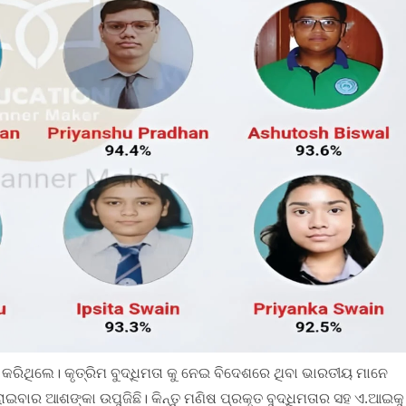
ା କରିଥିଲେ। କୃତ୍ରିମ ବୁଦ୍ଧିମତା କୁ ନେଇ ବିଦେଶରେ ଥିବା ଭାରତୀୟ ମାନେ
ଇବାର ଆଶଙ୍କା ଉପୁଜିଛି। କିନ୍ତୁ ମଣିଷ ପ୍ରକୃତ ବୁଦ୍ଧିମତାର ସହ ଏ.ଆଇକୁ