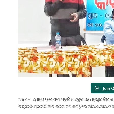
Join 
ଅନୁଗୁଳ: ସ୍ଥାନୀୟ ରୋଟାରୀ ପବ୍ଲିକ ସ୍କୁଲରେ ଅନୁଗୁଳ ଜିଲ୍ଲ
ଉତ୍ସବକୁ ପ୍ରଦୀପ ଜାଳି ଉଦ୍ଘାଟନ କରିଥିଲେ ଆଇ.ଜି.ଆଇ.ଟି ସ