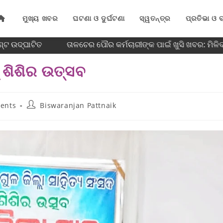
ମୁଖ୍ୟ ଖବର
ଘଟଣା ଓ ଦୁର୍ଘଟଣା
ସ୍ୱତନ୍ତ୍ର
ପ୍ରତିଭା ଓ ବ
୍ଟ ଉଦ୍ଘାଟିତ
ତାଳଚେର ପୌର କର୍ମଚାରୀଙ୍କ ପାଇଁ ଖୁସି ଖବର: ମିଳି
 ଶିଶିର ଉତ୍ସବ
ents
Biswaranjan Pattnaik