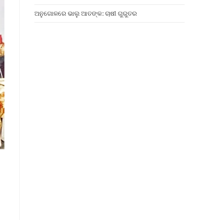
ଅନୁଗୋଳରେ ଭାଲୁ ଆତଙ୍କ: ଚାଷୀ ଗୁରୁତର