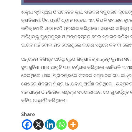
ଶିକ୍ଷା ସ୍ଵାସ୍ଥ୍ୟ ଓ ପରିବହନ କୃଷି, ସାଇବର ସିକ୍ୟୁରିଟି କ୍ଷ
କ୍ଷତିକାରୀ ଦିଗ ପ୍ରତି ଧ୍ୟାନ ନଦେଇ ଏହା କିଭଳି ସମାଜର ବୃହତ୍
ଉଚିତ୍ ବୋଲି ଶ୍ରୀ ସେଠି ପ୍ରକାଶ କରିଥିଲେ। ସଭାରେ ସାହିତ୍ୟ
ଅତିଥିଙ୍କୁ ପୁଷ୍ପଗୁଚ୍ଛ ଓ ଅଙ୍ଗବସ୍ତ୍ର ଦେଇ ସ୍ବାଗତ କରିବା
ପାରିବ ନାହିଁ ବୋଲି ମତ ଦେଇଥିଲେ କାରଣ ଏଥିରେ କବି ବା ଲେ
ଅନ୍ୟତମ ବିଶିଷ୍ଟ ଅତିଥି ରୂପେ ଶିକ୍ଷାବିତ୍ ଶାନ୍ତନୁ କୁମ
ସୁଖ ସୁବିଧା ପାଇ ପାରୁଚି ତାହା ବର୍ଣ୍ଣନା କରିଥିଲେ ସେହିଭଳି ଏ
ଦେଇଥିଲେ। ସଭା ପ୍ରାରମ୍ଭରେ ସଂସଦର ସମ୍ପାଦକ ରାଧାକାନ୍ତ
ଶେଷରେ ଶିବରାମ ମିଶ୍ର ଧନ୍ୟବାଦ୍ ଅର୍ପଣ କରିଥିଲେ। ଉତ୍ସବର 
ମହାପାତ୍ର ଓ ନୀହରିକା ସାହୁଙ୍କ ସଂଯୋଜନାରେ ୪୦ ରୁ ଉର୍ଦ୍ଧ୍ବ
କବିତା ଆବୃତ୍ତି କରିଥିଲେ।
Share