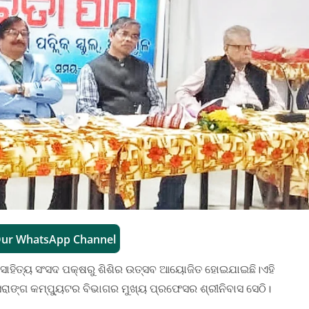
Our WhatsApp Channel
ା ସାହିତ୍ୟ ସଂସଦ ପକ୍ଷରୁ ଶିଶିର ଉତ୍ସବ ଆୟୋଜିତ ହୋଇଯାଇଛି।ଏହି
ରାଙ୍ଗ କମ୍ପ୍ୟୁଟର ବିଭାଗର ମୁଖ୍ୟ ପ୍ରଫେସର ଶ୍ରୀନିବାସ ସେଠି।