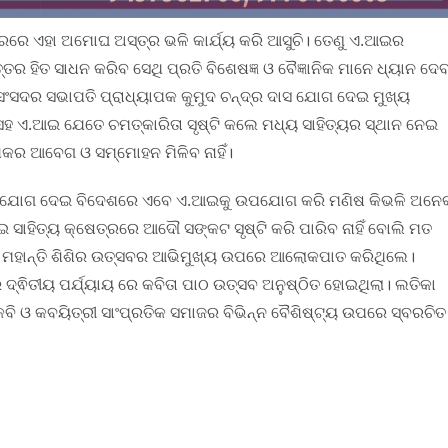
େତ୍ରରେ ଏହା ଅମୋଘ ଅସ୍ତ୍ର ଭଳି କାର୍ଯ୍ୟ କରି ଆସୁଚି। ତେଣୁ ଏ.ଆଇର
ତର ହିତ ସାଧନ କରିବ ସେଥି ପ୍ରତି ବିଶେଷଜ୍ଞ ଓ ବୈଜ୍ଞାନିକ ମାନେ ଧ୍ୟାନ ଦେବ
 ସଂସଦର ସଭାପତି ପ୍ରାଧ୍ୟାପକ କୁମୁଦ ଚନ୍ଦ୍ର ଦାସ ଯୋଗ ଦେଇ ମୁଖ୍ୟ
 ସହ ଏ.ଆଇ ଯେତେ ଚମତ୍କାରିତା ସୃଷ୍ଟି କଲେ ମଧ୍ୟ ସାହିତ୍ୟର ସ୍ଥାନ ନେଇ
ଖକର ଆବେଗ ଓ ସମ୍ମୋହନ ମିଳିବ ନାହିଁ।
ାର ସର ଯୋଗ ଦେଇ ବିଦେଶରେ ଏବେ ଏ.ଆଇକୁ ଉପଯୋଗ କରି ମଣିଷ କିଭଳି ଅନେ
.ଆଇ ସାହିତ୍ୟ କ୍ଷେତ୍ରରେ ଆଦୌ ସଙ୍କଟ ସୃଷ୍ଟି କରି ପାରିବ ନାହିଁ ବୋଲି ମତ
 ମହାନ୍ତି ଶିଶିର ଉତ୍ସବର ଆଭିମୁଖ୍ୟ ଉପରେ ଆଲୋକପାତ କରିଥିଲେ।
ଦ୍ଵିତୀୟ ପର୍ଯ୍ୟାୟ ରେ କବିତା ପାଠ ଉତ୍ସବ ଅନୁଷ୍ଠିତ ହୋଇଥିଲା। ଲତିକା
 କବି ଓ କବୟିତ୍ରୀ ସାଂପ୍ରତିକ ସମାଜର ବିଭିନ୍ନ ବୈଶିଷ୍ଟ୍ୟ ଉପରେ ସ୍ବରଚିତ