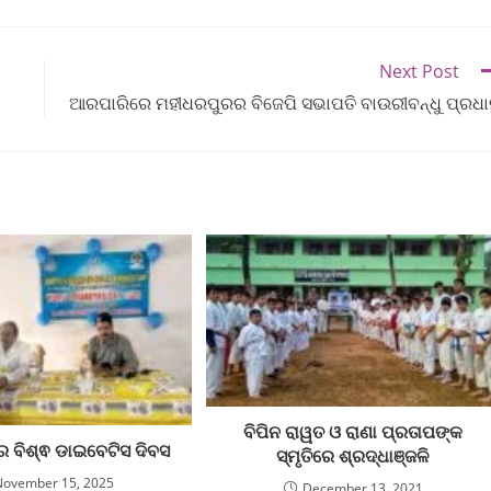
Next Post
ଆରପାରିରେ ମହୀଧରପୁରର ବିଜେପି ସଭାପତି ବାଉରୀବନ୍ଧୁ ପ୍ରଧ
ବିପିନ ରାୱତ ଓ ରାଣା ପ୍ରତାପଙ୍କ
ାରେ ବିଶ୍ଵ ଡାଇବେଟିସ ଦିବସ
ସ୍ମୃତିରେ ଶ୍ରଦ୍ଧାଞ୍ଜଳି
November 15, 2025
December 13, 2021