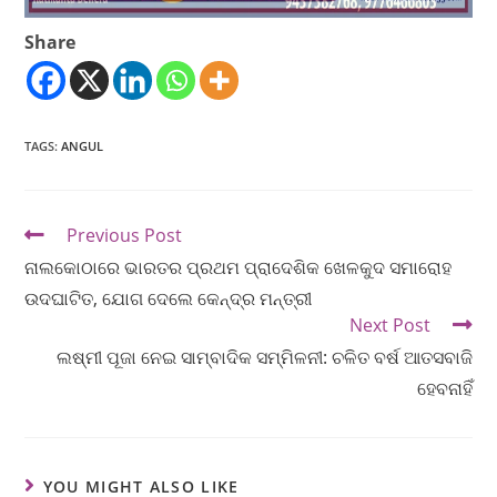
Share
TAGS
:
ANGUL
Previous Post
ନାଲକୋଠାରେ ଭାରତର ପ୍ରଥମ ପ୍ରାଦେଶିକ ଖେଳକୁଦ ସମାରୋହ
ଉଦଘାଟିତ, ଯୋଗ ଦେଲେ କେନ୍ଦ୍ର ମନ୍ତ୍ରୀ
Next Post
ଲଷ୍ମୀ ପୂଜା ନେଇ ସାମ୍ବାଦିକ ସମ୍ମିଳନୀ: ଚଳିତ ବର୍ଷ ଆତସବାଜି
ହେବନାହିଁ
YOU MIGHT ALSO LIKE