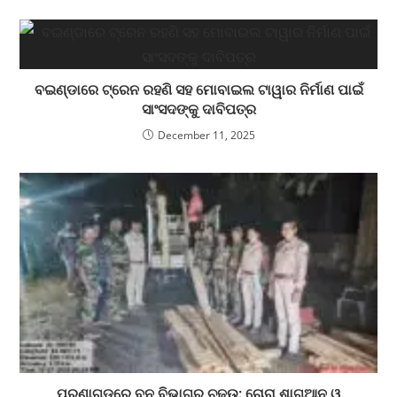
ବଇଣ୍ଡାରେ ଟ୍ରେନ ରହଣି ସହ ମୋବାଇଲ ଟାୱାର ନିର୍ମାଣ ପାଇଁ
ସାଂସଦଙ୍କୁ ଦାବିପତ୍ର
December 11, 2025
ପୁରୁଣାଗଡ଼ରେ ବନ ବିଭାଗର ଚଢ଼ଉ: ଚୋରା ଶାଗୁଆନ ଓ