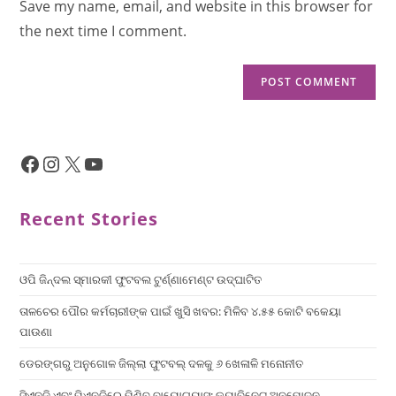
Save my name, email, and website in this browser for
the next time I comment.
Recent Stories
ଓପି ଜିନ୍ଦଲ ସ୍ମାରକୀ ଫୁଟବଲ ଟୁର୍ଣ୍ଣାମେଣ୍ଟ ଉଦ୍ଘାଟିତ
ତାଳଚେର ପୌର କର୍ମଚାରୀଙ୍କ ପାଇଁ ଖୁସି ଖବର: ମିଳିବ ୪.୫୫ କୋଟି ବକେୟା
ପାଉଣା
ଡେରଙ୍ଗରୁ ଅନୁଗୋଳ ଜିଲ୍ଲା ଫୁଟବଲ୍ ଦଳକୁ ୬ ଖେଳାଳି ମନୋନୀତ
ସିଏନଜି ଏବଂ ପିଏନଜିରେ ମିଶିବ ବାୟୋଗ୍ୟାସ୍: କ୍ୟାବିନେଟ୍ ଅନୁମୋଦନ