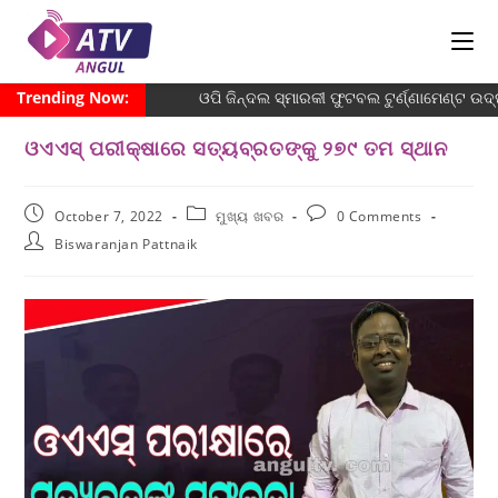
Trending Now:
ଓପି ଜିନ୍ଦଲ ସ୍ମାରକୀ ଫୁଟବଲ ଟୁର୍ଣ୍ଣାମେଣ୍ଟ ଉଦ୍
ଓଏଏସ୍ ପରୀକ୍ଷାରେ ସତ୍ୟବ୍ରତଙ୍କୁ ୨୭୯ ତମ ସ୍ଥାନ
October 7, 2022
ମୁଖ୍ୟ ଖବର
0 Comments
Biswaranjan Pattnaik