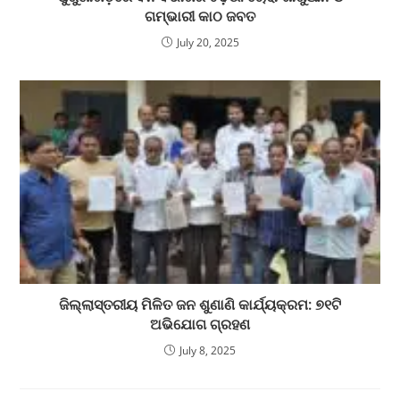
ଗମ୍ଭାରୀ କାଠ ଜବତ
July 20, 2025
ଜିଲ୍ଲାସ୍ତରୀୟ ମିଳିତ ଜନ ଶୁଣାଣି କାର୍ଯ୍ୟକ୍ରମ: ୭୧ଟି
ଅଭିଯୋଗ ଗ୍ରହଣ
July 8, 2025