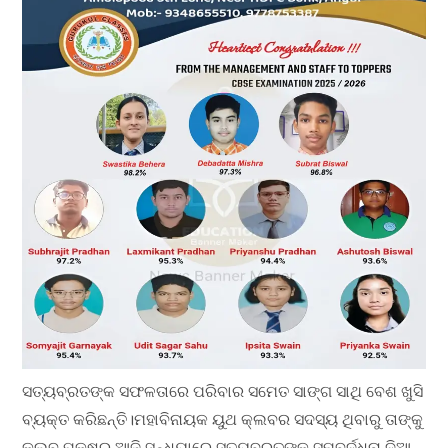
ସତ୍ୟବ୍ରତଙ୍କ ସଫଳତାରେ ପରିବାର ସମେତ ସାଙ୍ଗ ସାଥି ବେଶ ଖୁସି
ବ୍ୟକ୍ତ କରିଛନ୍ତି।ମହାବିନାୟକ ୟୁଥ କ୍ଲବର ସଦସ୍ୟ ଥିବାରୁ ତାଙ୍କୁ
କ୍ଲବ ପକ୍ଷରୁ ଆଜି ସନ୍ଧ୍ୟାରେ ସତ୍ୟବ୍ରତଙ୍କୁ ସମ୍ବର୍ଦ୍ଧନା ଦିଆ