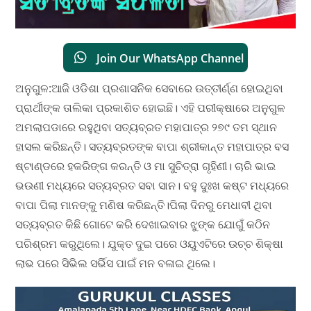
Join Our WhatsApp Channel
ଅନୁଗୁଳ:ଆଜି ଓଡିଶା ପ୍ରଶାସନିକ ସେବାରେ ଉତ୍ତୀର୍ଣ୍ଣ ହୋଇଥିବା
ପ୍ରାର୍ଥୀଙ୍କ ତାଲିକା ପ୍ରକାଶିତ ହୋଇଛି। ଏହି ପରୀକ୍ଷାରେ ଅନୁଗୁଳ
ଅମଲାପଡାରେ ରହୁଥିବା ସତ୍ୟବ୍ରତ ମହାପାତ୍ର ୨୭୯ ତମ ସ୍ଥାନ
ହାସଲ କରିଛନ୍ତି। ସତ୍ୟବ୍ରତଙ୍କ ବାପା ଶ୍ରୀକାନ୍ତ ମହାପାତ୍ର ବସ
ଷ୍ଟାଣ୍ଡରେ ହକରିଙ୍ଗ କରନ୍ତି ଓ ମା ସୁଚିତ୍ରା ଗୃହିଣୀ। ଚାରି ଭାଇ
ଭଉଣୀ ମଧ୍ୟରେ ସତ୍ୟବ୍ରତ ସବା ସାନ। ବହୁ ଦୁଃଖ କଷ୍ଟ ମଧ୍ୟରେ
ବାପା ପିଲା ମାନଙ୍କୁ ମଣିଷ କରିଛନ୍ତି।ପିଲା ଦିନରୁ ମେଧାବୀ ଥିବା
ସତ୍ୟବ୍ରତ କିଛି ଗୋଟେ କରି ଦେଖାଇବାର ଝୁଙ୍କ ଯୋଗୁଁ କଠିନ
ପରିଶ୍ରମ କରୁଥିଲେ। ଯୁକ୍ତ ଦୁଇ ପରେ ଓୟୁଏଟିରେ ଉଚ୍ଚ ଶିକ୍ଷା
ଲାଭ ପରେ ସିଭିଲ ସର୍ଭିସ ପାଇଁ ମନ ବଳାଇ ଥିଲେ।