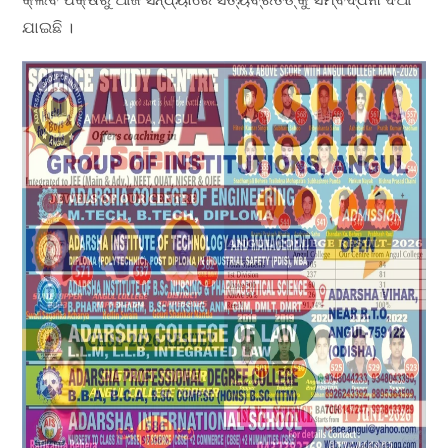
ଯାଇଛି ।