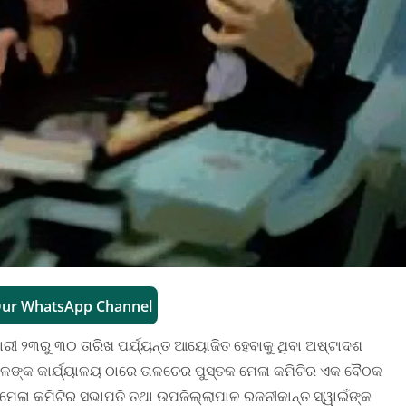
Our WhatsApp Channel
ୟାରୀ ୨୩ରୁ ୩୦ ତାରିଖ ପର୍ଯ୍ୟନ୍ତ ଆୟୋଜିତ ହେବାକୁ ଥିବା ଅଷ୍ଟାଦଶ
ାଳଙ୍କ କାର୍ଯ୍ୟାଳୟ ଠାରେ ତାଳଚେର ପୁସ୍ତକ ମେଳା କମିଟିର ଏକ ବୈଠକ
କ ମେଳା କମିଟିର ସଭାପତି ତଥା ଉପଜିଲ୍ଲାପାଳ ରଜନୀକାନ୍ତ ସ୍ୱାଇଁଙ୍କ