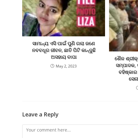
ସାମାନ୍ୟ ଏସି ପାଇଁ ପୁଣି ଗଲା ଜଣେ
ନବବଧୂର ଜୀବନ, ଛାତି ପିଟି କାନ୍ଦୁଛି
ଅସହାୟ ବାପା
ଶୈଳ ଶ୍ରୀକ୍
ସମ୍ପାଦକ, 
May 2, 2023
ବହିଷ୍କାର
ସେନ
Leave a Reply