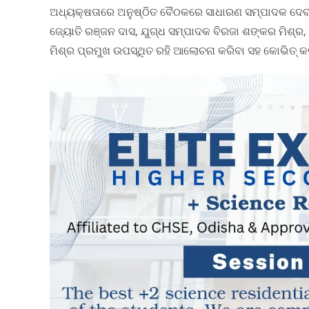
ଅଧ୍ୟକ୍ଷତାରେ ଅନୁଷ୍ଠିତ ବୈଠକରେ ସାଧାରଣ ସମ୍ପାଦକ ଦେବୀ ମ
ଜ୍ୟୋତି ରଞ୍ଜନ ଦାସ, ଯୁଗ୍ଧ ସମ୍ପାଦକ ବିରଜା ଶଙ୍କର ମିଶ୍
ମିଶ୍ର ପ୍ରମୁଖ ଉପସ୍ଥିତ ରହି ଆଲୋଚନା କରିବା ସହ କୋଭିତ୍ କଟ