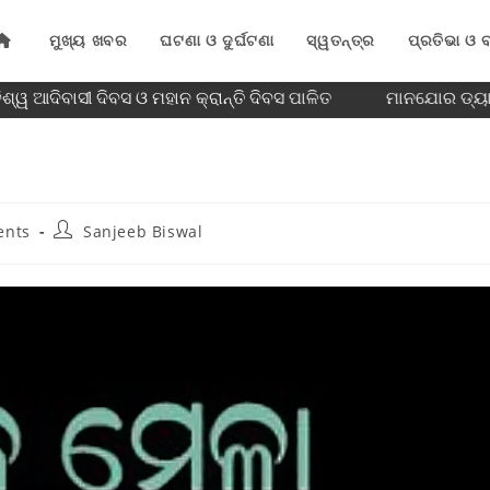
ମୁଖ୍ୟ ଖବର
ଘଟଣା ଓ ଦୁର୍ଘଟଣା
ସ୍ୱତନ୍ତ୍ର
ପ୍ରତିଭା ଓ ବ
୍ୱ ଆଦିବାସୀ ଦିବସ ଓ ମହାନ କ୍ରାନ୍ତି ଦିବସ ପାଳିତ
ମାନଯୋର ଡ୍ୟାମ୍ 
ents
Sanjeeb Biswal