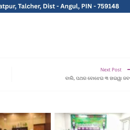
Next Post
ବାଲି, ପଥର ବୋଝେଇ ୩ ହାଇୱା ଜ