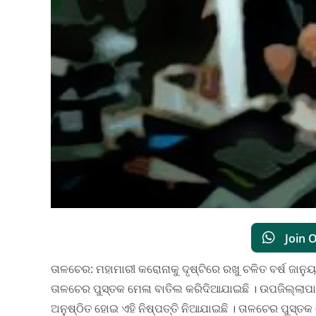
Join 
ତାଳଚେର: ମହାମାରୀ କରୋନାକୁ ଦୃଷ୍ଟିରେ ରଖୁ ଚଳିତ ବର୍ଷ ଜାନୁ
ତାଳଚେର ପୁସ୍ତକ ମେଳା ବାତିଲ କରିଦିଆଯାଇଛି । ଉପଜିଲ୍ଲାପ
ଅନୁଷ୍ଠିତ ହୋଇ ଏହି ନିଷ୍ପତ୍ତି ନିଆଯାଇଛି । ତାଳଚେର ପୁସ୍ତ