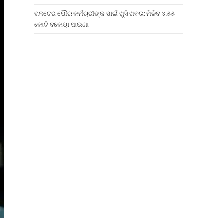
ତାଳଚେର ପୌର କର୍ମଚାରୀଙ୍କ ପାଇଁ ଖୁସି ଖବର: ମିଳିବ ୪.୫୫
କୋଟି ବକେୟା ପାଉଣା