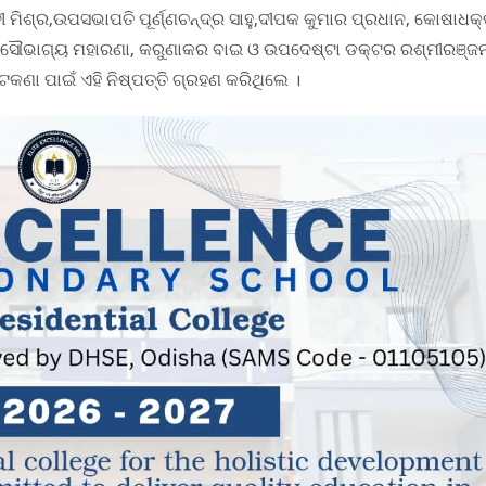
ିଶ୍ର,ଉପସଭାପତି ପୂର୍ଣ୍ଣଚନ୍ଦ୍ର ସାହୁ,ଦୀପକ କୁମାର ପ୍ରଧାନ, କୋଷାଧକ
ର, ସୌଭାଗ୍ୟ ମହାରଣା, କରୁଣାକର ବାଇ ଓ ଉପଦେଷ୍ଟା ଡକ୍ଟର ରଶ୍ମୀରଞ୍ଜ
କଣା ପାଇଁ ଏହି ନିଷ୍ପତ୍ତି ଗ୍ରହଣ କରିଥିଲେ ।