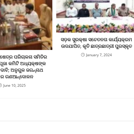
ସଡ଼କ ସୁରକ୍ଷା ସଚେତନତା କାର୍ଯ୍ୟକ୍ରମ
ଉଦଯାପିତ, କୃତି ଛାତ୍ରଛାତ୍ରୀ ପୁରସ୍କୃତ
January 7, 2024
ଷେତ୍ର ପରିଚାଳନା ସମିତିର
ପୂଜା କମିଟି ଅଧ୍ୟକ୍ଷଙ୍କ
 ଦାବି; ଅନୁଗୁଳ ଜଗନ୍ନାଥ
ାର ଗଣଆନ୍ଦୋଳନ
June 10, 2025