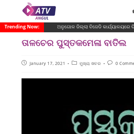
Trending Now:
ଅନୁଗୋଳ ଜିଲ୍ଲା ବିଜେଡି କାର୍ଯ୍ୟାଳୟରେ ବିଶ
ତାଳଚେର ପୁସ୍ତକମେଳା ବାତିଲ
January 17, 2021
ମୁଖ୍ୟ ଖବର
0 Comm