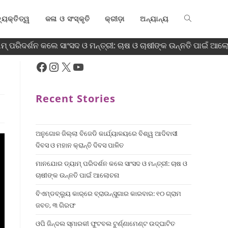
୍ୟକ୍ତିତ୍ୱ
କଳା ଓ ସଂସ୍କୃତି
କ୍ରୀଡ଼ା
ଅନ୍ୟାନ୍ୟ
ପରିଦର୍ଶନ କଲେ ସାଂସଦ ଓ ମନ୍ତ୍ରୀ: ଚାଷ ଓ ଚାଷୀଙ୍କ ଉନ୍ନତି ପାଇଁ ଆଲୋ
Recent Stories
ଅନୁଗୋଳ ଜିଲ୍ଲା ବିଜେଡି କାର୍ଯ୍ୟାଳୟରେ ବିଶ୍ୱ ଆଦିବାସୀ
ଦିବସ ଓ ମହାନ କ୍ରାନ୍ତି ଦିବସ ପାଳିତ
ମାନଯୋର ଡ୍ୟାମ୍ ପରିଦର୍ଶନ କଲେ ସାଂସଦ ଓ ମନ୍ତ୍ରୀ: ଚାଷ ଓ
ଚାଷୀଙ୍କ ଉନ୍ନତି ପାଇଁ ଆଲୋଚନା
ବିଏମ୍‌ଡବ୍ଲ୍ୟୁ କାର୍‌ରେ ବ୍ରାଉନ୍‌ସୁଗାର କାରବାର: ୧୦ ଗ୍ରାମ
ଜବତ, ୩ ଗିରଫ
ଓପି ଜିନ୍ଦଲ ସ୍ମାରକୀ ଫୁଟବଲ ଟୁର୍ଣ୍ଣାମେଣ୍ଟ ଉଦ୍ଘାଟିତ