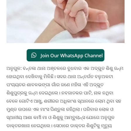
Join Our WhatsApp Channel
ଅନୁଗୁଳ: ବନ୍ତଳା ଥାନା ଅଞ୍ଚଳରେ ବୁଧବାର ଏକ ଅଦ୍ଭୁତ ଶିଶୁ ଜନ୍ମ
ହୋଇଥିବା ଦେଖିବାକୁ ମିଳିଛି। ସଦର ଥାନା ଅନ୍ତର୍ଗତ ବଳୁଅକଟା
ପଂଚାୟତର ଶାବଳଭଙ୍ଗା ଗାଁର ଜଣେ ମହିଳା ଏହି ଅଦ୍ଭୁତ
ଶିଶୁପୁତ୍ରକୁ ଜନ୍ମ ଦେଇଥିଲେ। ନବଜାତକର ପାଟି, ନାକ ନଥିବା
ବେଳେ ଗୋଟିଏ ଆଖୁ, ଶରୀରର ଅଧିକାଂଶ ସ୍ଥାନରେ ଲୋମ ଥିବା ସହ
ମୁଣ୍ଡ ଉପରେ ଏକ ମାଂସ ପିଣ୍ଡୁଳା ରହିଥିଲା। ପରିବାର ଲୋକ ଓ
ସ୍ଥାନୀୟ ଆଶା କର୍ମୀ ମା ଓ ଶିଶୁକୁ ଆମ୍ବୁଲାନ୍ସ ଯୋଗେ ଅନୁଗୁଳ
ଡାକ୍ତରଖାନା ନେଇଥିଲେ। ସେଠାରେ ଡାକ୍ତର ଶିଶୁଟିକୁ ମୃତ୍ୟୁ