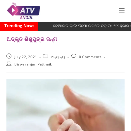
Trending Now:
ବେଆଇନ ବାଲି ଡିପୋ ଉପରେ ଚଢ଼ାଉ: ୫୪ ହଜାର ଜ
ଅଦ୍ଭୁତ ଶିଶୁପୁତ୍ର ଜନ୍ମ
July 22, 2021
ଅନ୍ୟାନ୍ୟ
0 Comments
Biswaranjan Pattnaik