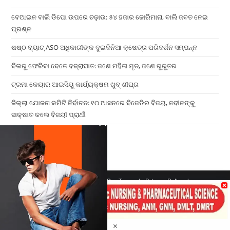
ବେଆଇନ ବାଲି ଡିପୋ ଉପରେ ଚଢ଼ାଉ: ୫୪ ହଜାର ଜୋରିମାନା, ବାଲି ଜବତ ନେଇ
ପ୍ରଶ୍ନ
ଷଷ୍ଠ ବ୍ୟାଚ୍‌ ASO ଅଧିକାରୀଙ୍କ ଦୁଇଦିନିଆ କ୍ଷେତ୍ର ପରିଦର୍ଶନ ସମ୍ପନ୍ନ
ବିଲରୁ ଫେରିବା ବେଳେ ବଜ୍ରାଘାତ: ଜଣେ ମହିଳା ମୃତ, ଜଣେ ଗୁରୁତର
ଟ୍ରମା କେୟାର ଆଇସିୟୁ କାର୍ଯ୍ୟକ୍ଷମ ଖୁବ୍ ଶୀଘ୍ର
ଜିଲ୍ଲା ଯୋଜନା କମିଟି ନିର୍ବାଚନ: ୧୦ ଆସନରେ ବିଜେଡିର ବିଜୟ, ନବୀନଙ୍କୁ
ସାକ୍ଷାତ କଲେ ବିଜୟୀ ପ୍ରାର୍ଥୀ
×
Home
Contact us
Our Team
Privacy Policy
Terms & Conditions
Copyright 2026 - ATV Angul All Rights Reserved
Made with ❤️ By UPDIGIT
×