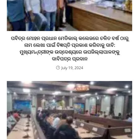
ପବିତ୍ର ମୋହନ ପ୍ରଧାନ ମେଡିକାଲ୍ କଲେଜରେ ଚଳିତ ବର୍ଷ ଠାରୁ
ନାମ ଲେଖା ପାଇଁ ବିଜ୍ଞପ୍ତି ପ୍ରକାଶ କରିବାକୁ ଦାବି:
ମୁଖ୍ୟମନ୍ତ୍ରୀଙ୍କ ଉଦ୍ଦେଶ୍ୟରେ ଉପଜିଲ୍ଲାପାଳଙ୍କୁ
ଦାବିପତ୍ର ପ୍ରଦାନ
July 19, 2024