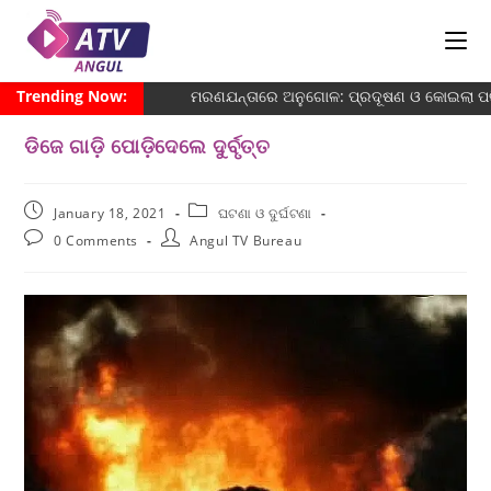
Trending Now:
ମରଣଯନ୍ତାରେ ଅନୁଗୋଳ: ପ୍ରଦୂଷଣ ଓ କୋଇଲା ପରିବ
ଡିଜେ ଗାଡ଼ି ପୋଡ଼ିଦେଲେ ଦୁର୍ବୃତ୍ତ
January 18, 2021
ଘଟଣା ଓ ଦୁର୍ଘଟଣା
0 Comments
Angul TV Bureau