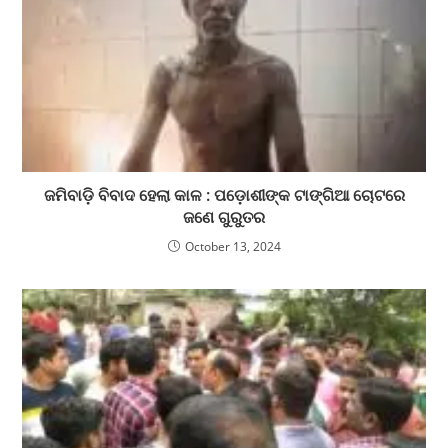
ଜମିବାଡ଼ି ବିବାଦ ହେଲା କାଳ : ପଡ଼ୋଶୀଙ୍କ ଟାଙ୍ଗିଆ ଚୋଟରେ
ଜଣେ ଗୁରୁତର
October 13, 2024