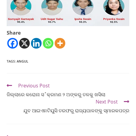
Share
TAGS
:
ANGUL
Previous Post
ଜିଲ୍ଲାରେ କରୋନା ସ˚କ୍ରମଣ ୨ ଅଙ୍କରୁ ତଳକୁ ଖସିଲା
Next Post
ଯୁବ ଆଇଏନଟିୟୁସି ତରଫରୁ ରାଜ୍ୟପାଳଙ୍କୁ ସ୍ମାରକପତ୍ର