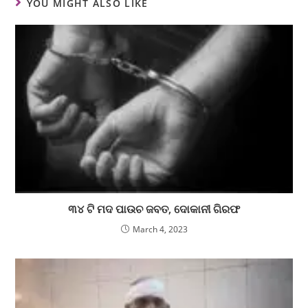
YOU MIGHT ALSO LIKE
୩୪ ଟି ମଦ ପାଉଚ ଜବତ, ଦୋକାନୀ ଗିରଫ
March 4, 2023