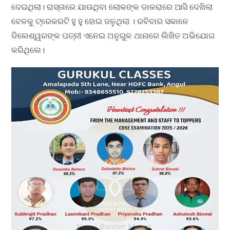
ଦେଇଥିଲା। ରାସ୍ତାରେ ଯାଉଥିବା ଲୋକଙ୍କ ଡାକରାରେ ଆସି ଦେଖିଲା
ବେଳକୁ ଟ୍ରେକରଟି ହୁ ହୁ ହୋଇ ଜଳୁଥିଲା । ରବିବାର ସକାଳେ
ଡିଲେଶ୍ୱରଙ୍କ ପତ୍ନୀ ଏନେଇ ଅନୁଗୁଳ ଥାନାରେ ଲିଖିତ ଅଭିଯୋଗ
କରିଥିଲେ।