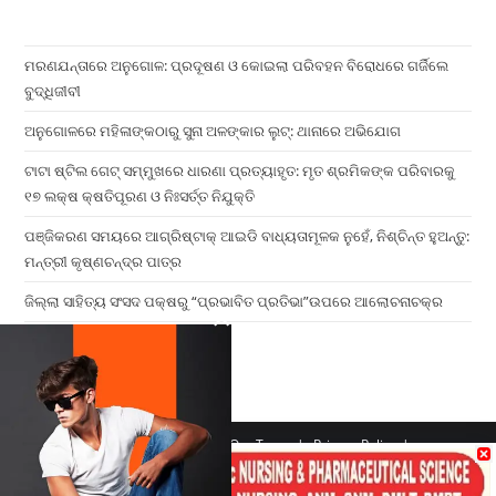
ମରଣଯନ୍ତାରେ ଅନୁଗୋଳ: ପ୍ରଦୂଷଣ ଓ କୋଇଲା ପରିବହନ ବିରୋଧରେ ଗର୍ଜିଲେ
ବୁଦ୍ଧିଜୀବୀ
ଅନୁଗୋଳରେ ମହିଳାଙ୍କଠାରୁ ସୁନା ଅଳଙ୍କାର ଲୁଟ୍: ଥାନାରେ ଅଭିଯୋଗ
ଟାଟା ଷ୍ଟିଲ ଗେଟ୍ ସମ୍ମୁଖରେ ଧାରଣା ପ୍ରତ୍ୟାହୃତ: ମୃତ ଶ୍ରମିକଙ୍କ ପରିବାରକୁ
୧୭ ଲକ୍ଷ କ୍ଷତିପୂରଣ ଓ ନିଃସର୍ତ୍ତ ନିଯୁକ୍ତି
ପଞ୍ଜିକରଣ ସମୟରେ ଆଗ୍ରିଷ୍ଟାକ୍ ଆଇଡି ବାଧ୍ୟତାମୂଳକ ନୁହେଁ, ନିଶ୍ଚିନ୍ତ ହୁଅନ୍ତୁ:
ମନ୍ତ୍ରୀ କୃଷ୍ଣଚନ୍ଦ୍ର ପାତ୍ର
ଜିଲ୍ଲା ସାହିତ୍ୟ ସଂସଦ ପକ୍ଷରୁ “ପ୍ରଭାବିତ ପ୍ରତିଭା”ଉପରେ ଆଲୋଚନାଚକ୍ର
×
Home
Contact us
Our Team
Privacy Policy
Terms & Conditions