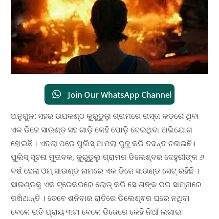
Join Our WhatsApp Channel
ଅନୁଗୁଳ: ସହର ଉପକଣ୍ଠ କୁରୁଡୁଲୁ ଗ୍ରାମରେ ରାସ୍ତା କଡ଼ରେ ଥିବା
ଏକ ଡିଜେ ସାଉଣ୍ଡ ସହ ଗାଡ଼ି କେହି ପୋଡ଼ି ଦେଇଥିବା ଅଭିଯୋଗ
ହୋଇଛି । ଏତଲା ପରେ ପୁଲିସ୍ ମାମଲା ରୁଜୁ କରି ତଦନ୍ତ ଚଳାଇଛି।
ପୁଲିସ୍ ସୂଚନା ମୁତାବକ, କୁରୁଡୁଲୁ ଗ୍ରାମର ଡିଲେଶ୍ବର ଦେହୁରୀଙ୍କ ୬
ବର୍ଷ ହେଲା ଓମ୍ ସାଉଣ୍ଡ ନାମରେ ଏକ ଡିଜେ ସାଉଣ୍ଡ ସେଟ୍ ରହିଛି ।
ସାଉଣ୍ଡକୁ ଏକ ଟ୍ରେକରରେ ଲୋଡ୍ କରି ସେ ତାଙ୍କ ଘର ସାମ୍ନାରେ
ରଖିଥାନ୍ତି । ତେବେ ଶନିବାର ରାତିରେ ଡିଲେଶ୍ଵର ଘରେ ନଥିବା
ବେଳେ ରାତି ପ୍ରାୟ ୩ଟା ବେଳେ ଡିଜେରେ କେହି ନିଆଁ ଲଗାଇ