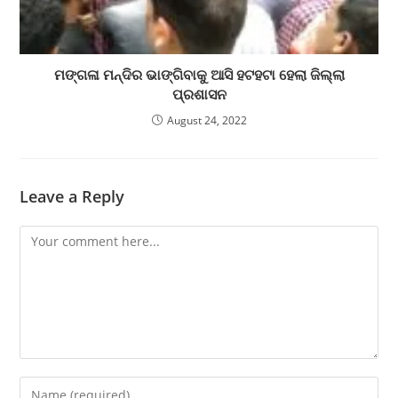
ମଙ୍ଗଳା ମନ୍ଦିର ଭାଙ୍ଗିବାକୁ ଆସି ହଟହଟା ହେଲା ଜିଲ୍ଲା
ପ୍ରଶାସନ
August 24, 2022
Leave a Reply