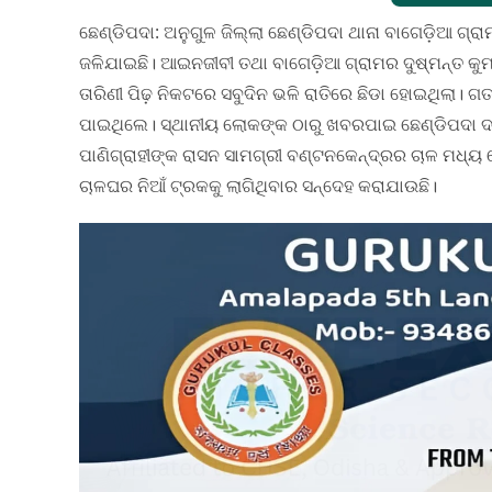
ଛେଣ୍ଡିପଦା: ଅନୁଗୁଳ ଜିଲ୍ଲା ଛେଣ୍ଡିପଦା ଥାନା ବାଗେଡ଼ିଆ ଗ୍
ଜଳିଯାଇଛି। ଆଇନଜୀବୀ ତଥା ବାଗେଡ଼ିଆ ଗ୍ରାମର ଦୁଷ୍ମନ୍ତ କୁମ
ତାରିଣୀ ପିଢ଼ ନିକଟରେ ସବୁଦିନ ଭଳି ରାତିରେ ଛିଡା ହୋଇଥିଲା। ଗ
ପାଇଥିଲେ। ସ୍ଥାନୀୟ ଲୋକଙ୍କ ଠାରୁ ଖବରପାଇ ଛେଣ୍ଡିପଦା ଦ
ପାଣିଗ୍ରାହୀଙ୍କ ରାସନ ସାମଗ୍ରୀ ବଣ୍ଟନକେନ୍ଦ୍ରର ଚାଳ ମଧ୍
ଚାଳଘର ନିଆଁ ଟ୍ରକକୁ ଲାଗିଥିବାର ସନ୍ଦେହ କରାଯାଉଛି।