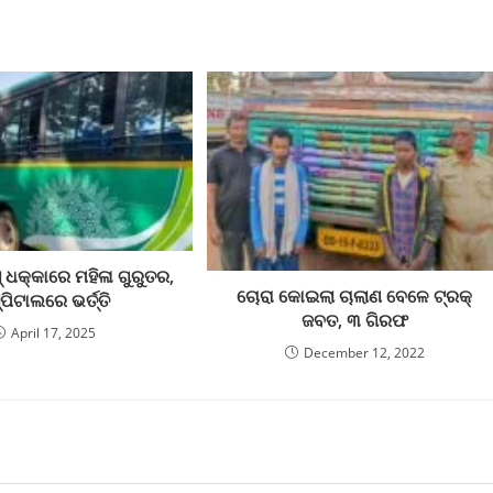
୍ ଧକ୍କାରେ ମହିଳା ଗୁରୁତର,
ଚୋରା କୋଇଲା ଚାଲାଣ ବେଳେ ଟ୍ରକ୍
୍ପିଟାଲରେ ଭର୍ତ୍ତି
ଜବତ, ୩ ଗିରଫ
April 17, 2025
December 12, 2022