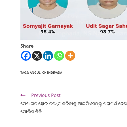
Share
TAGS
:
ANGUL
,
CHENDIPADA
Previous Post
ପେଶାଗତ ହୋଇ ତଦନ୍ତ କରିବାକୁ ଆଇପିଏସଙ୍କୁ ପରାମର୍ଶ ଦେ
ପୋଲିସ ଡିଜି