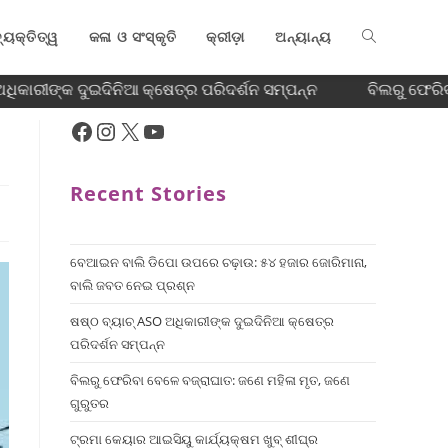
୍ୟକ୍ତିତ୍ୱ
କଳା ଓ ସଂସ୍କୃତି
କ୍ରୀଡ଼ା
ଅନ୍ୟାନ୍ୟ
ଧିକାରୀଙ୍କ ଦୁଇଦିନିଆ କ୍ଷେତ୍ର ପରିଦର୍ଶନ ସମ୍ପନ୍ନ
ବିଲରୁ ଫେରିବା
Recent Stories
ବେଆଇନ ବାଲି ଡିପୋ ଉପରେ ଚଢ଼ାଉ: ୫୪ ହଜାର ଜୋରିମାନା,
ବାଲି ଜବତ ନେଇ ପ୍ରଶ୍ନ
ଷଷ୍ଠ ବ୍ୟାଚ୍‌ ASO ଅଧିକାରୀଙ୍କ ଦୁଇଦିନିଆ କ୍ଷେତ୍ର
ପରିଦର୍ଶନ ସମ୍ପନ୍ନ
ବିଲରୁ ଫେରିବା ବେଳେ ବଜ୍ରାଘାତ: ଜଣେ ମହିଳା ମୃତ, ଜଣେ
ଗୁରୁତର
ଟ୍ରମା କେୟାର ଆଇସିୟୁ କାର୍ଯ୍ୟକ୍ଷମ ଖୁବ୍ ଶୀଘ୍ର