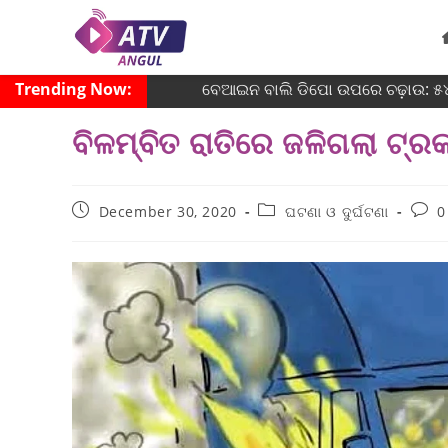
Trending Now:
ବେଆଇନ ବାଲି ଡିପୋ ଉପରେ ଚଢ଼ାଉ: ୫୪ 
ବିଳମ୍ବିତ ରାତିରେ ଜଳିଗଲା ଟ୍ର
December 30, 2020
ଘଟଣା ଓ ଦୁର୍ଘଟଣା
0