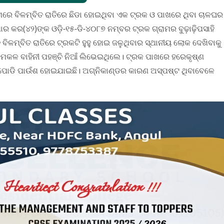
ରାମରେ ବିଳମ୍ବିତ ରାତିରେ ଛିଡା ହୋଇଥିବା ଏକ ଟ୍ରକ ଓ ପାଖରେ ଥିବା ଚାଳଘର
ାର କର(୪୨)ଙ୍କ ଓଡ଼ି-୧୫-ଡି-୪୦୮୭ ନମ୍ବର ଟ୍ରକ ଗ୍ରାମର ବୁଢ଼ାଢ଼ିପସାହି
ତ ବିଳମ୍ବିତ ରାତିରେ ଟ୍ରକଟି ହୁହୁ ହୋଇ ଜଳୁଥିବାର ସ୍ଥାନୀୟ ଲୋକ ଦେଖିବାକୁ
ମକଳ ବାହିନୀ ପହଞ୍ଚି ନିଆଁ ଲିଭେଇଥିଲେ। ଟ୍ରକ ପାଖରେ ହରେକୃଷ୍ଣ
ୟ ପୋଡି ପାଉଁଶ ହୋଇଯାଇଛି। ଅଗ୍ନିକାଣ୍ଡର କାରଣ ଅସ୍ପଷ୍ଟ ଥିବାବେଳେ