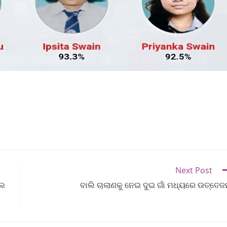
Next Post
ଲେ
ବାଲି ଚାଲାଣକୁ ନେଇ ଦୁଇ ଗାଁ ମଧ୍ୟରେ ଉତ୍ତେଜ