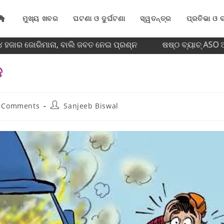
ମୁଖ୍ୟ ଖବର
ଘଟଣା ଓ ଦୁର୍ଘଟଣା
ସ୍ୱତନ୍ତ୍ର
ପ୍ରତିଭା ଓ ବ
ହଜାର ଜୋରିମାନା, ବାଲି ଜବତ ନେଇ ପ୍ରଶ୍ନ
ଷଷ୍ଠ ବ୍ୟାଚ୍‌ ASO ଅ
କ
 Comments
Sanjeeb Biswal