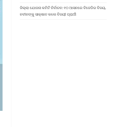
ଜିଲ୍ଲା ଯୋଜନା କମିଟି ନିର୍ବାଚନ: ୧୦ ଆସନରେ ବିଜେଡିର ବିଜୟ,
ନବୀନଙ୍କୁ ସାକ୍ଷାତ କଲେ ବିଜୟୀ ପ୍ରାର୍ଥୀ