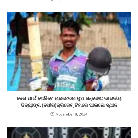
ଦେଶ ପାଇଁ ଖେଳିବେ ତାଳଚେରର ପୁଅ ସନ୍ତୋଷ: ଭାରତୀୟ
ଦିବ୍ୟାଙ୍ଗ (ବଧୀର)କ୍ରିକେଟ୍ ଟିମରେ ପାଇଲେ ସ୍ଥାନ
November 8, 2024