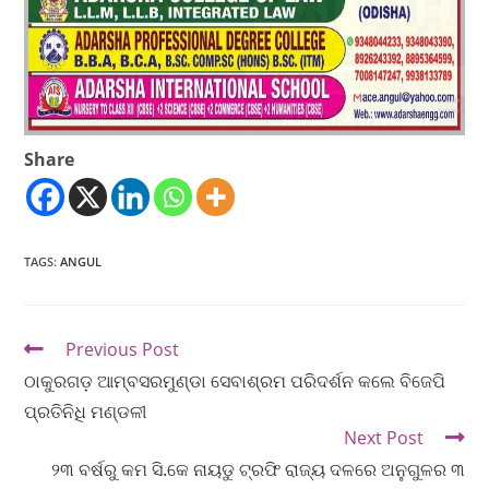
Share
TAGS
:
ANGUL
Previous Post
ଠାକୁରଗଡ଼ ଆମ୍ବସରମୁଣ୍ଡା ସେବାଶ୍ରମ ପରିଦର୍ଶନ କଲେ ବିଜେପି
ପ୍ରତିନିଧି ମଣ୍ଡଳୀ
Next Post
୨୩ ବର୍ଷରୁ କମ ସି.କେ ନାୟଡୁ ଟ୍ରଫି ରାଜ୍ୟ ଦଳରେ ଅନୁଗୁଳର ୩