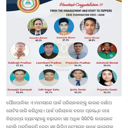
ପୌରପାଳିକା ଏ ମାମଲାରେ ପାର୍କ ପରିଚାଳକଙ୍କୁ କାରଣ ଦର୍ଶାଅ
ନୋଟିସ ଜାରି କରିଥିଲା। ପାର୍କ ପରିଚାଳକ ବରଦା ପ୍ରସନ୍ନ ଦାସ
ନିରାପତ୍ତା ବ୍ୟବସ୍ଥାକୁ ବଢ଼ାଇବା ସହ ଅଧିକ ସିସିଟିଭି ଲଗାଇବେ
ବୋଲି ପ୍ରତିଶ୍ରୁତି ଦେବା ସହ ଭିଡିଓ ବେଆଇନ ଭାବେ ଭାଇରାଲ