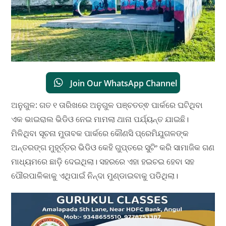
Join Our WhatsApp Channel
ଅନୁଗୁଳ: ଗତ ୧ ତାରିଖରେ ଅନୁଗୁଳ ପଞ୍ଚତତ୍ଵ ପାର୍କରେ ଘଟିଥିବା
ଏକ ଭାଇରାଲ ଭିଡିଓ ନେଇ ମାମଲା ଥାନା ପର୍ଯ୍ୟନ୍ତ ଯାଇଛି।
ମିଳିଥିବା ସୂଚନା ମୁତାବକ ପାର୍କରେ କୌଣସି ପ୍ରେମିଯୁଗଳଙ୍କ
ଅନ୍ତରଙ୍ଗ ମୁହୂର୍ତ୍ତର ଭିଡିଓ କେହି ଗୁପ୍ତରେ ସୁଟିଂ କରି ସାମାଜିକ ଗଣ
ମାଧ୍ୟମରେ ଛାଡ଼ି ଦେଇଥିଲା। ସହରରେ ଏହା ହଇଚଇ ହେବା ସହ
ପୌରପାଳିକାକୁ ଏଥିପାଇଁ ନିନ୍ଦା ମୁଣ୍ଡାଇବାକୁ ପଡିଥିଲା।