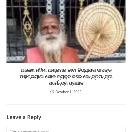
ଅଲେଖ ମହିମା ଆଶ୍ରମର ବାବା ବିଦ୍ୟାଧର ଦାସଙ୍କ
ମହାପ୍ରୟାଣ: ଶୋକ ବ୍ୟକ୍ତ କଲେ କେନ୍ଦ୍ରମନ୍ତ୍ରୀ
ଧର୍ମେନ୍ଦ୍ର ପ୍ରଧାନ
October 1, 2023
Leave a Reply