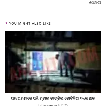
ଖେଳାଳୀ
YOU MIGHT ALSO LIKE
ଘର ଅଗଣାରେ ପଶି ଗ୍ରୀଲ ଭାଙ୍ଗିଲା ଗୋଟିକିଆ ଦନ୍ତା ହାତୀ
September 8, 2025