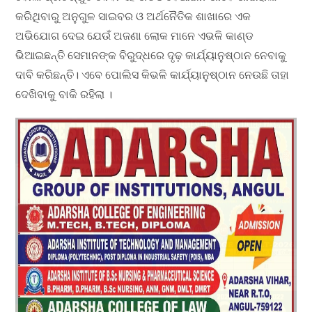
କରିଥିବାରୁ ଅନୁଗୁଳ ସାଇବର ଓ ଅର୍ଥନୈତିକ ଶାଖାରେ ଏକ
ଅଭିଯୋଗ ଦେଇ ଯେଉଁ ଅଜଣା ଲୋକ ମାନେ ଏଭଳି କାଣ୍ଡ
ଭିଆଇଛନ୍ତି ସେମାନଙ୍କ ବିରୁଦ୍ଧରେ ଦୃଢ଼ କାର୍ଯ୍ୟାନୁଷ୍ଠାନ ନେବାକୁ
ଦାବି କରିଛନ୍ତି। ଏବେ ପୋଲିସ କିଭଳି କାର୍ଯ୍ୟାନୁଷ୍ଠାନ ନେଉଛି ତାହା
ଦେଖିବାକୁ ବାକି ରହିଲା ।