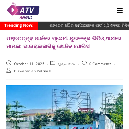
Trending Now:
ତାଳଚେର ପୌର କର୍ମଚାରୀଙ୍କ ପାଇଁ ଖୁସି ଖବର: ମିଳ
ପଞ୍ଚତତ୍ତ୍ଵ ପାର୍କରେ ପ୍ରେମୀ ଯୁଗଳଙ୍କ ଭିଡିଓ,ଥାନାରେ
ମାମଲା: ଭାଇରାଲକାରିକୁ ଖୋଜିବ ପୋଲିସ
October 11, 2025
ମୁଖ୍ୟ ଖବର
0 Comments
Biswaranjan Pattnaik