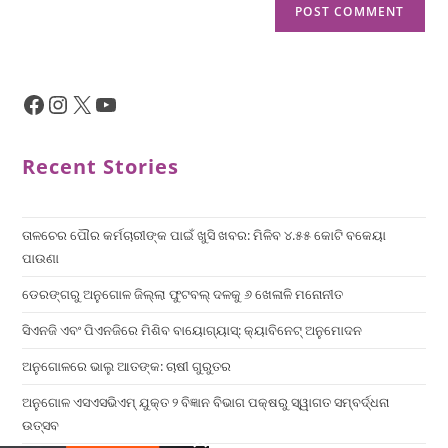
Recent Stories
ତାଳଚେର ପୌର କର୍ମଚାରୀଙ୍କ ପାଇଁ ଖୁସି ଖବର: ମିଳିବ ୪.୫୫ କୋଟି ବକେୟା
ପାଉଣା
ଡେରଙ୍ଗରୁ ଅନୁଗୋଳ ଜିଲ୍ଲା ଫୁଟବଲ୍ ଦଳକୁ ୬ ଖେଳାଳି ମନୋନୀତ
ସିଏନଜି ଏବଂ ପିଏନଜିରେ ମିଶିବ ବାୟୋଗ୍ୟାସ୍: କ୍ୟାବିନେଟ୍ ଅନୁମୋଦନ
ଅନୁଗୋଳରେ ଭାଲୁ ଆତଙ୍କ: ଚାଷୀ ଗୁରୁତର
ଅନୁଗୋଳ ଏସଏସଭିଏମ୍ ଯୁକ୍ତ ୨ ବିଜ୍ଞାନ ବିଭାଗ ପକ୍ଷରୁ ସ୍ୱାଗତ ସମ୍ବର୍ଦ୍ଧନା
ଉତ୍ସବ
×