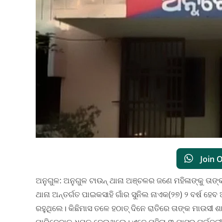
Join 
ଅନୁଗୁଳ: ଅନୁଗୁଳ ଟାଉନ୍ ଥାନା ଅଞ୍ଚଳର ଜଣେ ମହିଳାଙ୍କୁ ତାଙ୍
ଥାନା ଅନ୍ତର୍ଗତ ପାଇକସାହି ଗାଁର ସୁନିଲ ନାଏକ(୨୭) ୨ ବର୍ଷ ହ
ରହୁଥିଲେ। କିଛିମାସ ତଳେ ହଠାତ୍ ଦିନେ ରାତିରେ ତାଙ୍କ ମାଉସୀ 
ମାରିଦେବାକୁ ଧମକ ଦେଇଥିଲେ। ଏବେ ମହିଳା ୩ ମାସର ଗର୍ଭବତ