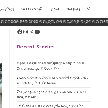
୍ୟକ୍ତିତ୍ୱ
କଳା ଓ ସଂସ୍କୃତି
କ୍ରୀଡ଼ା
ଅନ୍ୟାନ୍ୟ
 ପରିଦର୍ଶନ କଲେ ସାଂସଦ ଓ ମନ୍ତ୍ରୀ: ଚାଷ ଓ ଚାଷୀଙ୍କ ଉନ୍ନତି ପାଇଁ ଆଲୋ
Recent Stories
ଅନୁଗୋଳ ଜିଲ୍ଲା ବିଜେଡି କାର୍ଯ୍ୟାଳୟରେ ବିଶ୍ୱ ଆଦିବାସୀ
ଦିବସ ଓ ମହାନ କ୍ରାନ୍ତି ଦିବସ ପାଳିତ
ମାନଯୋର ଡ୍ୟାମ୍ ପରିଦର୍ଶନ କଲେ ସାଂସଦ ଓ ମନ୍ତ୍ରୀ: ଚାଷ ଓ
ଚାଷୀଙ୍କ ଉନ୍ନତି ପାଇଁ ଆଲୋଚନା
ବିଏମ୍‌ଡବ୍ଲ୍ୟୁ କାର୍‌ରେ ବ୍ରାଉନ୍‌ସୁଗାର କାରବାର: ୧୦ ଗ୍ରାମ
ଜବତ, ୩ ଗିରଫ
ଓପି ଜିନ୍ଦଲ ସ୍ମାରକୀ ଫୁଟବଲ ଟୁର୍ଣ୍ଣାମେଣ୍ଟ ଉଦ୍ଘାଟିତ