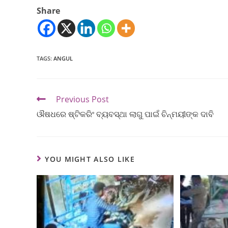
Share
TAGS
:
ANGUL
Previous Post
ଔଷଧରେ ଷ୍ଟିକରିଂ ବ୍ୟବସ୍ଥା ଲାଗୁ ପାଇଁ ଚିନ୍ମୟୀଙ୍କ ଦାବି
YOU MIGHT ALSO LIKE