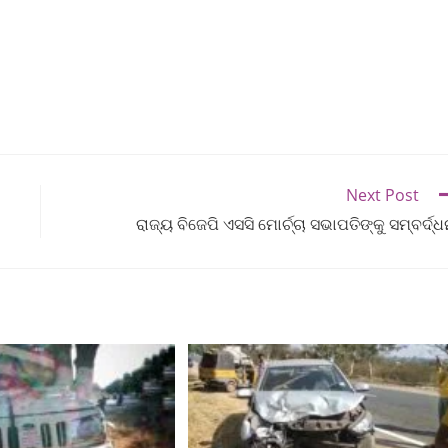
Next Post
ରାଜ୍ୟ ବିଜେପି ଏସସି ମୋର୍ଚ୍ଚା ସଭାପତିଙ୍କୁ ସମ୍ବର୍ଦ୍ଧ