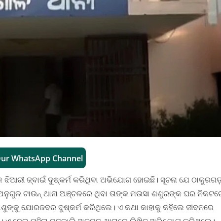
Our WhatsApp Channel
କ ଝିଆରୀ ଜ୍ବାଇଁ ଦୁଷ୍କର୍ମ କରିଥିବା ଅଭିଯୋଗ ହୋଇଛି। ସୂଚନା ଯେ ଠାକୁରଗ
େବ ଅନୁଗୁଳ ଟାଉନ୍ ଥାନା ଅଞ୍ଚଳରେ ଥିବା ତାଙ୍କ ମଉସା ଶଶୁରଙ୍କ ଘର ନିକଟର
ଶାଶୁଙ୍କୁ ଯୋରଜବର ଦୁଷ୍କର୍ମ କରିଥିଲେ। ଏ କଥା କାହାକୁ କହିଲେ ଜୀବନରେ
ୀ। ଏ ନେଇ ମହିଳା ଗତକାଲି
ଅନୁଗୁଳ ଥାନାରେ ଲିଖିତ ଅଭିଯୋଗ କରିଥିଲେ।