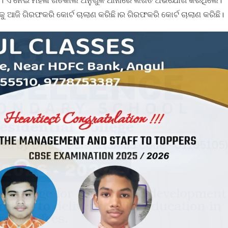
ୁ ଆଜି ଗିରଫକରି କୋର୍ଟ ଚାଲାଣ କରିଛି।ର ଗିରଫକରି କୋର୍ଟ ଚାଲାଣ କରିଛି।