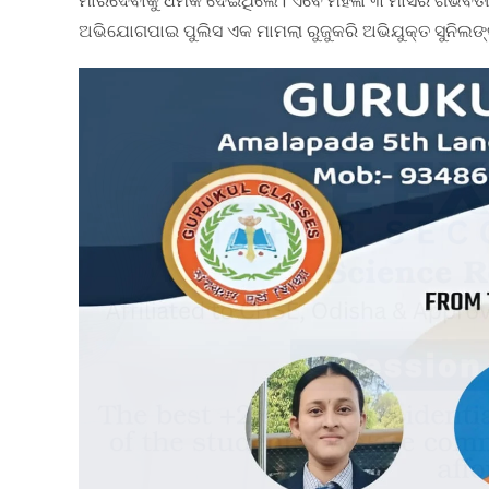
ଅଭିଯୋଗପାଇ ପୁଲିସ ଏକ ମାମଲା ରୁଜୁକରି ଅଭିଯୁକ୍ତ ସୁନିଲଙ୍କ