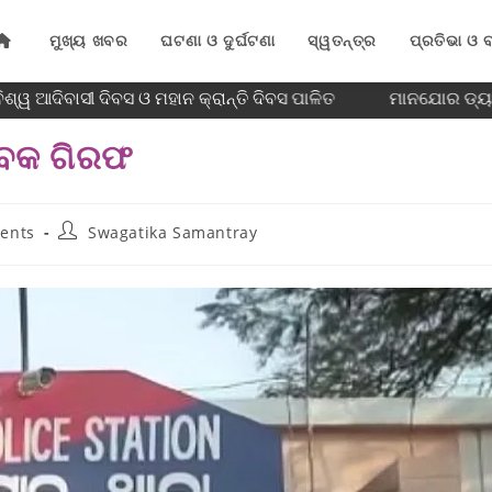
ମୁଖ୍ୟ ଖବର
ଘଟଣା ଓ ଦୁର୍ଘଟଣା
ସ୍ୱତନ୍ତ୍ର
ପ୍ରତିଭା ଓ ବ
୍ୱ ଆଦିବାସୀ ଦିବସ ଓ ମହାନ କ୍ରାନ୍ତି ଦିବସ ପାଳିତ
ମାନଯୋର ଡ୍ୟାମ୍
ଯୁବକ ଗିରଫ
ents
Swagatika Samantray