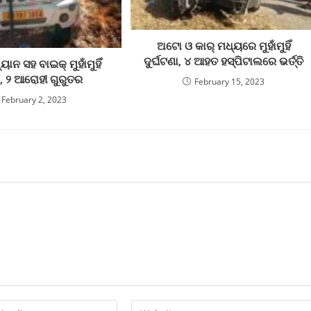
ଅଟୋ ଓ କାର୍ ମଧ୍ୟରେ ମୁହାଁମୁହିଁ
ଦୁର୍ଘଟଣା, ୪ ଆହତ ହସ୍ପିଟାଲରେ ଭର୍ତ୍ତି
ୟାନ ସହ ବାଇକ୍ ମୁହାଁମୁହିଁ
, ୨ ଆରୋହୀ ଗୁରୁତର
February 15, 2023
February 2, 2023