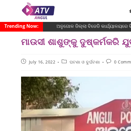
Trending Now:
ଅନୁଗୋଳ ଜିଲ୍ଲା ବିଜେଡି କାର୍ଯ୍ୟାଳୟରେ ବିଶ
ମାଉସୀ ଶାଶୁଙ୍କୁ ଦୁଷ୍କର୍ମକରି 
July 16, 2022
ଘଟଣା ଓ ଦୁର୍ଘଟଣା
0 Comm