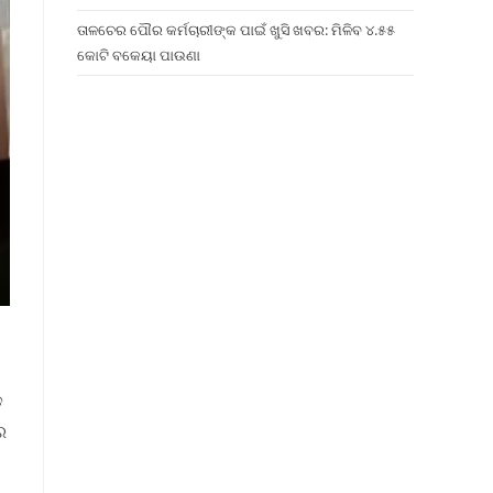
ତାଳଚେର ପୌର କର୍ମଚାରୀଙ୍କ ପାଇଁ ଖୁସି ଖବର: ମିଳିବ ୪.୫୫
କୋଟି ବକେୟା ପାଉଣା
ଡ଼
େ