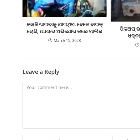
ଭୋଜି ଖାଇବାକୁ ଯାଇଥିବା ବେଳେ ବାଇକ୍
ପିକଅପ୍ ଭ୍
ଚୋରି, ଥାନାରେ ଅଭିଯୋଗ କଲେ ମାଲିକ
ଧକ୍କା
March 15, 2023
Leave a Reply