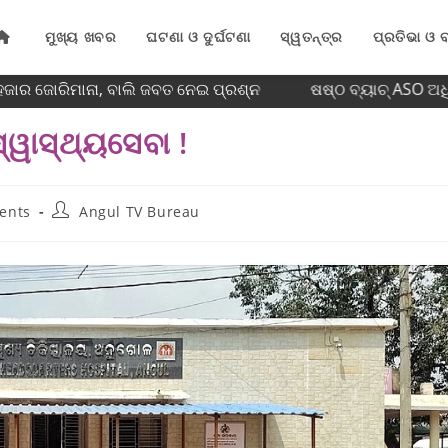
ମୁଖ୍ୟ ଖବର
ଘଟଣା ଓ ଦୁର୍ଘଟଣା
ସ୍ୱତନ୍ତ୍ର
ପ୍ରତିଭା ଓ ବ
ାର ଜୋରିମାନା, ବାଲି ଜବତ ନେଇ ପ୍ରଶ୍ନ
ଷଷ୍ଠ ବ୍ୟାଚ୍‌ ASO ଅଧି
୍ୱାସ୍ଥ୍ୟସେବା !
ents
Angul TV Bureau