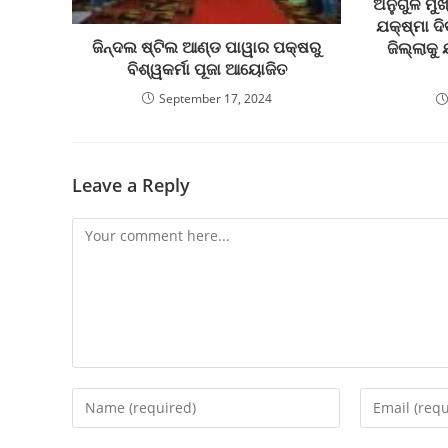
ଅନୁଗୁଳ ମୁଖ
ଯକ୍ଷ୍ମା ଦି
ଜିନ୍ଦଲ ଷ୍ଟିଲ ଆଣ୍ଡ ପାୱାର ପକ୍ଷରୁ
ଜିଲ୍ଲାକୁ
ବିଶ୍ୱକର୍ମା ପୂଜା ଆୟୋଜିତ
September 17, 2024
Leave a Reply