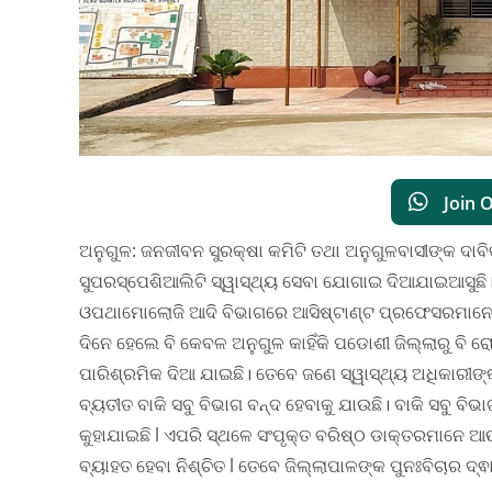
Join 
ଅନୁଗୁଳ: ଜନଜୀବନ ସୁରକ୍ଷା କମିଟି ତଥା ଅନୁଗୁଳବାସୀଙ୍କ ଦାବିକ
ସୁପରସ୍ପେଶିଆଲିଟି ସ୍ୱାସ୍ଥ୍ୟ ସେବା ଯୋଗାଇ ଦିଆଯାଇଆସୁଛି। 
ଓପଥାମାେଲୋଜି ଆଦି ବିଭାଗରେ ଆସିଷ୍ଟାଣ୍ଟ ପ୍ରଫେସରମାନେ ଜି
ଦିନେ ହେଲେ ବି କେବଳ ଅନୁଗୁଳ କାହିଁକି ପଡୋଶୀ ଜିଲ୍ଲାରୁ ବି
ପାରିଶ୍ରମିକ ଦିଆ ଯାଇଛି। ତେବେ ଜଣେ ସ୍ୱାସ୍ଥ୍ୟ ଅଧିକାରୀଙ୍କ
ବ୍ୟତୀତ ବାକି ସବୁ ବିଭାଗ ବନ୍ଦ ହେବାକୁ ଯାଉଛି। ବାକି ସବୁ ବିଭ
କୁହାଯାଇଛି l ଏପରି ସ୍ଥଳେ ସଂପୃକ୍ତ ବରିଷ୍ଠ ଡାକ୍ତରମାନେ 
ବ୍ୟାହତ ହେବା ନିଶ୍ଚିତ l ତେବେ ଜିଲ୍ଲାପାଳଙ୍କ ପୁନଃବିଚାର ଦ୍ଵ