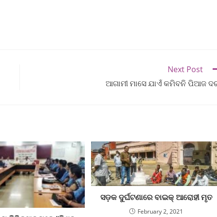
Next Post
ଆଗାମୀ ମାସେ ଯାଏଁ କମିବନି ପିଆଜ ଦ
ସଡ଼କ ଦୁର୍ଘଟଣାରେ ବାଇକ୍ ଆରୋହୀ ମୃତ
February 2, 2021