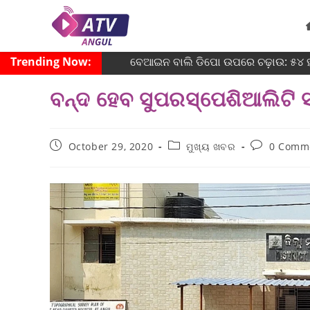
Trending Now:
ବେଆଇନ ବାଲି ଡିପୋ ଉପରେ ଚଢ଼ାଉ: ୫୪ ହଜ
ବନ୍ଦ ହେବ ସୁପରସ୍ପେଶିଆଲିଟି ସ
October 29, 2020
ମୁଖ୍ୟ ଖବର
0 Comm