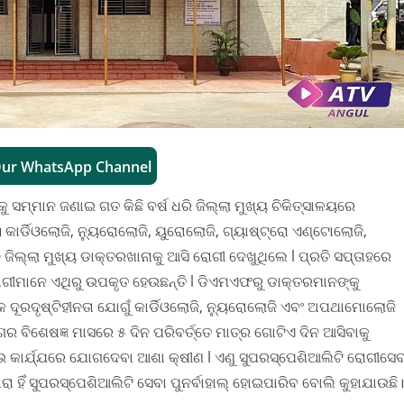
Our WhatsApp Channel
ୁ ସମ୍ମାନ ଜଣାଇ ଗତ କିଛି ବର୍ଷ ଧରି ଜିଲ୍ଲା ମୁଖ୍ୟ ଚିକିତ୍ସାଳୟରେ
କାର୍ଡିଓଲୋଜି, ନ୍ୟୁରୋଲୋଜି, ୟୁରୋଲୋଜି, ଗ୍ୟାଷ୍ଟ୍ରୋ ଏଣ୍ଟୋଲୋଜି,
ଲ୍ଲା ମୁଖ୍ୟ ଡାକ୍ତରଖାନାକୁ ଆସି ରୋଗୀ ଦେଖୁଥିଲେ l ପ୍ରତି ସପ୍ତାହରେ
 ରୋଗୀମାନେ ଏଥିରୁ ଉପକୃତ ହେଉଛନ୍ତି l ଡିଏମଏଫରୁ ଡାକ୍ତରମାନଙ୍କୁ
 ଦୂରଦୃଷ୍ଟିହୀନତା ଯୋଗୁଁ କାର୍ଡିଓଲୋଜି, ନ୍ୟୁରୋଲୋଜି ଏବଂ ଅପଥାମୋଲୋଜି
ାଗର ବିଶେଷଜ୍ଞ ମାସରେ ୫ ଦିନ ପରିବର୍ତ୍ତେ ମାତ୍ର ଗୋଟିଏ ଦିନ ଆସିବାକୁ
ଆଉ କାର୍ଯ୍ଯରେ ଯୋଗଦେବା ଆଶା କ୍ଷୀଣ l ଏଣୁ ସୁପରସ୍ପେଶିଆଲିଟି ରୋଗୀସେବ
ାରା ହିଁ ସୁପରସ୍ପେଶିଆଲିଟି ସେବା ପୁନର୍ବାହାଲ୍ ହୋଇପାରିବ ବୋଲି କୁହାଯାଉଛି।