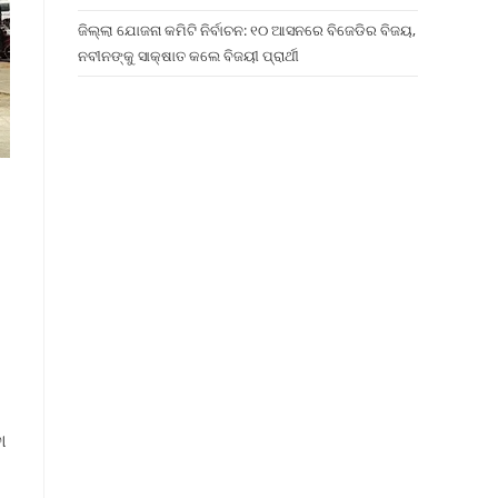
ଜିଲ୍ଲା ଯୋଜନା କମିଟି ନିର୍ବାଚନ: ୧୦ ଆସନରେ ବିଜେଡିର ବିଜୟ,
ନବୀନଙ୍କୁ ସାକ୍ଷାତ କଲେ ବିଜୟୀ ପ୍ରାର୍ଥୀ
ା