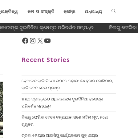
୍ୟକ୍ତିତ୍ୱ
କଳା ଓ ସଂସ୍କୃତି
କ୍ରୀଡ଼ା
ଅନ୍ୟାନ୍ୟ
କାରୀଙ୍କ ଦୁଇଦିନିଆ କ୍ଷେତ୍ର ପରିଦର୍ଶନ ସମ୍ପନ୍ନ
ବିଲରୁ ଫେରିବା 
Recent Stories
ବେଆଇନ ବାଲି ଡିପୋ ଉପରେ ଚଢ଼ାଉ: ୫୪ ହଜାର ଜୋରିମାନା,
ବାଲି ଜବତ ନେଇ ପ୍ରଶ୍ନ
ଷଷ୍ଠ ବ୍ୟାଚ୍‌ ASO ଅଧିକାରୀଙ୍କ ଦୁଇଦିନିଆ କ୍ଷେତ୍ର
ପରିଦର୍ଶନ ସମ୍ପନ୍ନ
ବିଲରୁ ଫେରିବା ବେଳେ ବଜ୍ରାଘାତ: ଜଣେ ମହିଳା ମୃତ, ଜଣେ
ଗୁରୁତର
ଟ୍ରମା କେୟାର ଆଇସିୟୁ କାର୍ଯ୍ୟକ୍ଷମ ଖୁବ୍ ଶୀଘ୍ର