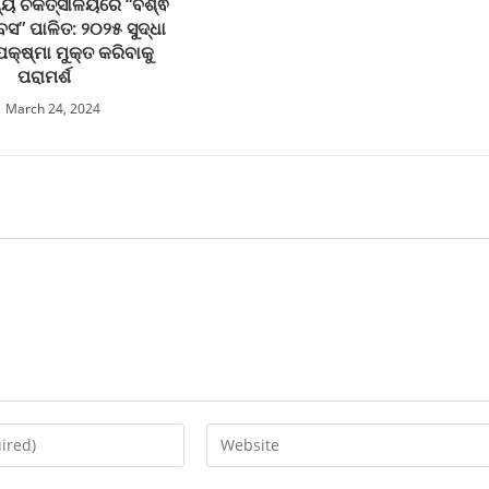
୍ୟ ଚିକିତ୍ସାଳୟରେ “ବିଶ୍ଵ
ବସ” ପାଳିତ: ୨୦୨୫ ସୁଦ୍ଧା
 ଯକ୍ଷ୍ମା ମୁକ୍ତ କରିବାକୁ
ପରାମର୍ଶ
March 24, 2024