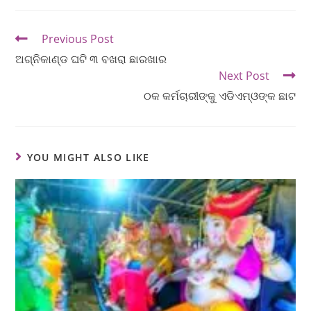
Previous Post
ଅଗ୍ନିକାଣ୍ଡ ଘଟି ୩ ବଖରା ଛାରଖାର
Next Post
ଠକ କର୍ମଚାରୀଙ୍କୁ ଏଡିଏମ୍‌ଓଙ୍କ ଛାଟ
YOU MIGHT ALSO LIKE