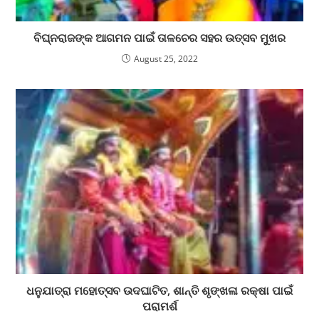
ବିଘ୍ନରାଜଙ୍କ ଆଗମନ ପାଇଁ ତାଳଚେର ସହର ଉତ୍ସବ ମୁଖର
August 25, 2022
ଧନୁଯାତ୍ରା ମହୋତ୍ସବ ଉଦଘାଟିତ, ଶାନ୍ତି ଶୃଙ୍ଖଳା ରକ୍ଷା ପାଇଁ
ପରାମର୍ଶ