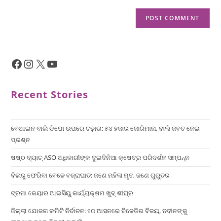
Recent Stories
ବେଆଇନ ବାଲି ଡିପୋ ଉପରେ ଚଢ଼ାଉ: ୫୪ ହଜାର ଜୋରିମାନା, ବାଲି ଜବତ ନେଇ
ପ୍ରଶ୍ନ
ଷଷ୍ଠ ବ୍ୟାଚ୍‌ ASO ଅଧିକାରୀଙ୍କ ଦୁଇଦିନିଆ କ୍ଷେତ୍ର ପରିଦର୍ଶନ ସମ୍ପନ୍ନ
ବିଲରୁ ଫେରିବା ବେଳେ ବଜ୍ରାଘାତ: ଜଣେ ମହିଳା ମୃତ, ଜଣେ ଗୁରୁତର
ଟ୍ରମା କେୟାର ଆଇସିୟୁ କାର୍ଯ୍ୟକ୍ଷମ ଖୁବ୍ ଶୀଘ୍ର
ଜିଲ୍ଲା ଯୋଜନା କମିଟି ନିର୍ବାଚନ: ୧୦ ଆସନରେ ବିଜେଡିର ବିଜୟ, ନବୀନଙ୍କୁ