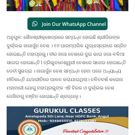
Join Our WhatsApp Channel
ଅନୁଗୁଳ: ଶୈଳଶ୍ରୀକ୍ଷେତ୍ରରେ ସମ୍ପନ୍ନ ହୋଇଛି ଶ୍ରୀଜିଉଙ୍କ
ଦୁର୍ଲ୍ଲଭ ନାଗାର୍ଜୁନ ବେଶ । ୧୬ ପାରମ୍ପରିକ ଯୁଦ୍ଧାସ୍ତ୍ରରେ ସଜ୍ଜିତ
ହୋଇଛନ୍ତି ମହାପ୍ରଭୁ। ବୀର ନାଗା ବେଶରେ ଦୁଇ ଭାଇ ଜଗା-ବଳିଆ
ସଜେଇ ହୋଇଛନ୍ତି l ତ୍ରିଭୁବନେଶ୍ୱରୀ ବେଶରେ ସଜେଇ ହୋଇଛନ୍ତି
ଦେବୀ ସୁଭଦ୍ରା । ନାଗାର୍ଜୁନ ବେଶ ସମ୍ପନ୍ନ ହେବା ପରେ ଅନ୍ୟାନ୍ୟ
ନୀତିକାନ୍ତି ଯଥାରୀତିରେ ପାଳନ କରାଯାଇଥିଲା। ଚଳିତବର୍ଷ କରୋନା
ମହାମାରୀ ଯୋଗୁ ମହାପ୍ରଭୁଙ୍କ ଏହି ବିରଳ ଓ ଦୁର୍ଲ୍ଲଭ ବେଶ
ଦେଖିବାରୁ ବଞ୍ଚିତ ହୋଇଛନ୍ତି ଶ୍ରଦ୍ଧାଳୁ।