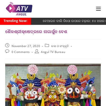
Trending Now:
ବେଆଇନ ବାଲି ଡିପୋ ଉପରେ ଚଢ଼ାଉ: ୫୪ ହଜାର ଜୋ
ଶୈଳଶ୍ରୀକ୍ଷେତ୍ରରେ ନାଗାର୍ଜୁନ ବେଶ
November 27, 2020
କଳା ଓ ସଂସ୍କୃତି
0 Comments
Angul TV Bureau