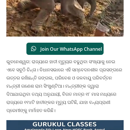
Join Our WhatsApp Channel
ଭୁବନେଶ୍ୱର: ରାଜ୍ୟରେ ହାତୀ ମୃତ୍ୟୁର ବଢୁଥିବା ସଂଖ୍ୟାକୁ ନେଇ
ଏବେ ସବୁଠି ଚିନ୍ତା। ବିଧାନସଭାରେ ଏହି ସମ୍ବେଦନଶୀଳ ପ୍ରସଙ୍ଗରେ
ଉତ୍ତର ରଖିଛନ୍ତି ଜଙ୍ଗଲ, ପରିବେଶ ଓ ଜଳବାୟୁ ପରିବର୍ତ୍ତନ
ମନ୍ତ୍ରୀ ଗଣେଶ ରାମ ସିଂଖୁଣ୍ଟିଆ। ମନ୍ତ୍ରୀଙ୍କ ଦ୍ୱାରା
ଦିଆଯାଇଥିବା ତଥ୍ୟ ଅନୁଯାୟୀ, ବିଗତ ମାତ୍ର ୧୮ ମାସ ମଧ୍ୟରେ
ରାଜ୍ୟରେ ୧୧୪ଟି ହାତୀଙ୍କର ମୃତ୍ୟୁ ଘଟିଛି, ଯାହା ବନ୍ୟପ୍ରାଣୀ
ପ୍ରେମୀଙ୍କୁ ମର୍ମାହତ କରିଛି।