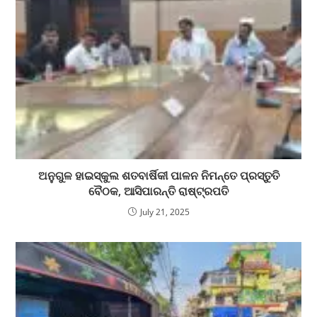
ଅନୁଗୁଳ ହାଇସ୍କୁଲ ଶତବାର୍ଷିକୀ ପାଳନ ନିମନ୍ତେ ପ୍ରସ୍ତୁତି
ବୈଠକ, ଆସିପାରନ୍ତି ରାଷ୍ଟ୍ରପତି
July 21, 2025