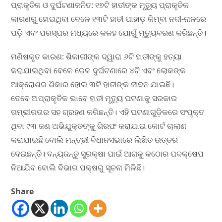
ପ୍ରାକୃତିକ ଓ ଦୁର୍ଘଟଣାଜନିତ: ୧୭ଟି ହାତୀଙ୍କ ମୃତ୍ୟୁ ପ୍ରାକୃତିକ
କାରଣରୁ ହୋଇଥିବା ବେଳେ ୧୩ଟି ହାତୀ ପାହାଡ଼ କିମ୍ବା ନଦୀ-ନାଳରେ
ପଡ଼ି ଏବଂ ପରସ୍ପର ମଧ୍ୟରେ କଳହ ଯୋଗୁଁ ମୃତ୍ୟୁବରଣ କରିଛନ୍ତି।
ମଣିଷକୃତ କାରଣ: ଶିକାରୀଙ୍କ ଦ୍ୱାରା ୬ଟି ହାତୀଙ୍କୁ ହତ୍ୟା
କରାଯାଇଥିବା ବେଳେ ରେଳ ଦୁର୍ଘଟଣାରେ ୪ଟି ଏବଂ ଲୋକଙ୍କ
ଆକ୍ରୋଶର ଶିକାର ହୋଇ ୩ଟି ହାତୀଙ୍କ ଜୀବନ ଯାଇଛି।
ତେବେ ଅପ୍ରାକୃତିକ ଭାବେ ହାତୀ ମୃତ୍ୟୁ ଘଟଣାକୁ ସରକାର
ଗମ୍ଭୀରତାର ସହ ଗ୍ରହଣ କରିଛନ୍ତି। ଏହି ଘଟଣାଗୁଡ଼ିକରେ ସଂପୃକ୍ତ
ଥିବା ୯୩ ଜଣ ଅଭିଯୁକ୍ତଙ୍କୁ ଗିରଫ କରାଯାଇ କୋର୍ଟ ଚାଲାଣ
କରାଯାଇଛି ବୋଲି ମନ୍ତ୍ରୀ ବିଧାନସଭାରେ ଲିଖିତ ଉତ୍ତର
ଦେଇଛନ୍ତି। ବନ୍ୟଜନ୍ତୁ ସୁରକ୍ଷା ପାଇଁ ଆଗକୁ କଠୋର ପଦକ୍ଷେପ
ନିଆଯିବ ବୋଲି ବିଭାଗ ପକ୍ଷରୁ ସୂଚନା ମିଳିଛି।
Share