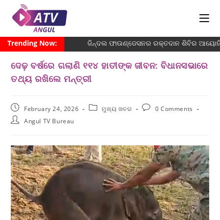
Trending Now:
ଜିନ୍ଦଲ ଫାଉଣ୍ଡେସନର ରକ୍ତଦାନ ଶିବିର ଆୟୋଜିତ:
ଦେଢ଼ ବର୍ଷରେ ଗଲାଣି ୧୧୪ ହାତୀଙ୍କ ଜୀବନ: ବିଧାନସଭାରେ
ତଥ୍ୟ ରଖିଲେ ମନ୍ତ୍ରୀ
February 24, 2026
ମୁଖ୍ୟ ଖବର
0 Comments
Angul TV Bureau