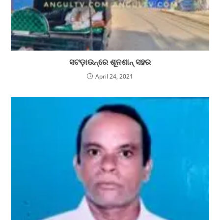
ସଟଡ଼ାଉନ୍‌ରେ ଶୂନଶାନ୍ ସହର
April 24, 2021