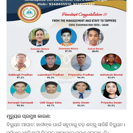
ମୃତ୍ୟୁର ପ୍ରମୁଖ କାରଣ:
ବିଦ୍ୟୁତ ଆଘାତ: ହାତୀଙ୍କ ପାଇଁ ସବୁଠାରୁ ବଡ଼ ଶତ୍ରୁ ସାଜିଛି ବିଦ୍ୟୁତ।
ସର୍ବାଧିକ ୪୨ଟି ହାତୀ ବିଦ୍ୟୁତ ଆଘାତରେ ପ୍ରାଣ ହରାଇଛନ୍ତି।