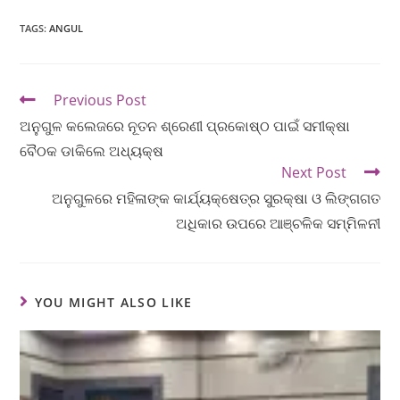
TAGS
:
ANGUL
Previous Post
ଅନୁଗୁଳ କଲେଜରେ ନୂତନ ଶ୍ରେଣୀ ପ୍ରକୋଷ୍ଠ ପାଇଁ ସମୀକ୍ଷା
ବୈଠକ ଡାକିଲେ ଅଧ୍ୟକ୍ଷ
Next Post
ଅନୁଗୁଳରେ ମହିଳାଙ୍କ କାର୍ଯ୍ୟକ୍ଷେତ୍ର ସୁରକ୍ଷା ଓ ଲିଙ୍ଗଗତ
ଅଧିକାର ଉପରେ ଆଞ୍ଚଳିକ ସମ୍ମିଳନୀ
YOU MIGHT ALSO LIKE