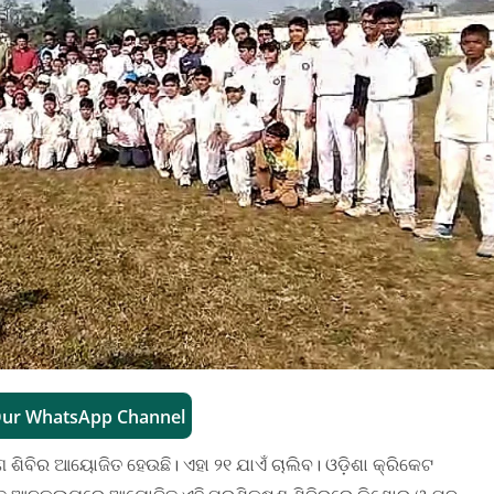
Our WhatsApp Channel
 ଶିବିର ଆୟୋଜିତ ହେଉଛି। ଏହା ୨୧ ଯାଏଁ ଚାଲିବ। ଓଡ଼ିଶା କ୍ରିକେଟ