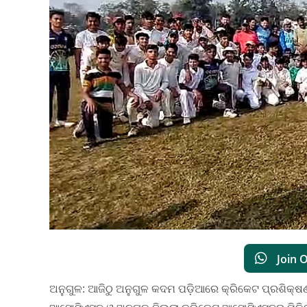
Join 
ଅନୁଗୁଳ: ଆଜିଠୁ ଅନୁଗୁଳ କଦମ ପଡ଼ିଆରେ କ୍ରିକେଟ ପ୍ରଶିକ୍ଷଣ