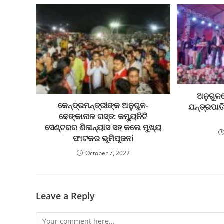
ଅନୁଗୁଳର
କେନ୍ଦ୍ରମନ୍ତ୍ରୀଙ୍କ ଅନୁଗୁଳ-
ଯନ୍ତ୍ରପାତ
ଢେଙ୍କାନାଳ ଗସ୍ତ: କମ୍ୟୁନିଟି
ସେଣ୍ଟରର ଶିଳାନ୍ୟାସ ସହ କଲେ ମୁଖ୍ୟ
ଫାଟକର ଭୂମିପୂଜନi
October 7, 2022
Leave a Reply