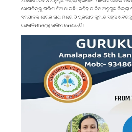
ଆସୋସିଏସନ ଓ ଅନୁଗୁଳ ଜିଲ୍ଲା କ୍ରିକେଟ ଆସୋସିଏସନର ମିଳି
ଖେଳାଳିଙ୍କୁ ତାଲିମ ଦିଆଯାଉଛି। ରବିବାର ଦିନ ଅନୁଗୁଳ ଜିଲ୍ଲ
ସମ୍ପାଦକ ଶାଗର ନାଥ ମିଶ୍ର ଓ ପ୍ରଭାତ କୁମାର ସିହ୍ନା ଶିବି
ଖେଳାଳିମାନଙ୍କୁ ତାଲିମ ଦେଉଛନ୍ତି।