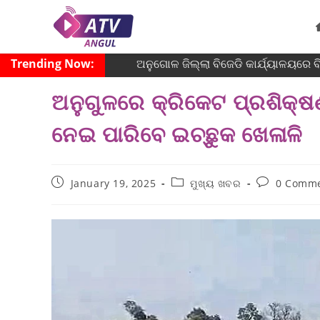
Trending Now:
ଅନୁଗୋଳ ଜିଲ୍ଲା ବିଜେଡି କାର୍ଯ୍ୟାଳୟରେ ବିଶ
ଅନୁଗୁଳରେ କ୍ରିକେଟ ପ୍ରଶିକ୍ଷଣ
ନେଇ ପାରିବେ ଇଚ୍ଛୁକ ଖେଳାଳି
January 19, 2025
ମୁଖ୍ୟ ଖବର
0 Comm