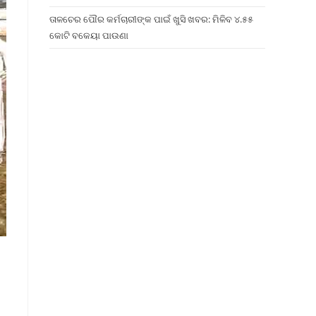
ତାଳଚେର ପୌର କର୍ମଚାରୀଙ୍କ ପାଇଁ ଖୁସି ଖବର: ମିଳିବ ୪.୫୫
କୋଟି ବକେୟା ପାଉଣା