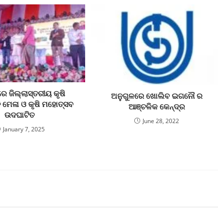
େ ଜିଲ୍ଲାସ୍ତରୀୟ କୃଷି
ଅନୁଗୁଳରେ ଖୋଲିବ ଇଗନୌ ର
ି ମେଳା ଓ କୃଷି ମହୋତ୍ସବ
ଆଞ୍ଚଳିକ କେନ୍ଦ୍ର
ଉଦଘାଟିତ
June 28, 2022
January 7, 2025