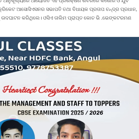
ତ ଆନୁକୂଲ୍ୟରେ ଆୟୋଜିତ ଏହି ପ୍ରଶିକ୍ଷଣ ଶିବିରରେ କିଶୋର ଓ ଯୁବ
ା କ୍ରିକେଟ ଆସୋସିଏସନର ସଭାପତି ତଥା ବିଧାୟକ ପ୍ରତାପ ଚନ୍ଦ୍ର ପ୍ରଧାନ,
ରକୁ ଉଦଘାଟନ କରିଥିଲେ। ଓସିଏ ତାଲିମ ପ୍ରାପ୍ତ କୋଚ ଭି .ଭେଙ୍କଟରମଣ