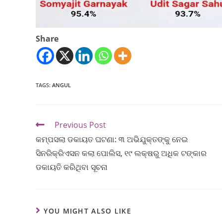
Share
TAGS
:
ANGUL
Previous Post
କମ୍ପସଲା ଡକାୟତ ଘଟଣା: ୩ ଅଭିଯୁକ୍ତଙ୍କୁ ନେଇ
ସିନରିକ୍ରିଏସନ କଲା ପୋଲିସ, ୧୯ ଲକ୍ଷରୁ ଅଧିକ ଟଙ୍କାର
ଡକାୟତି କରିଥିବା ସୂଚନା
YOU MIGHT ALSO LIKE