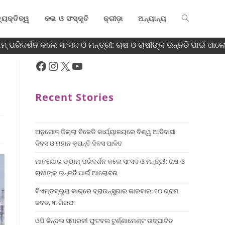
୍ୟକ୍ତିତ୍ୱ
କଳା ଓ ସଂସ୍କୃତି
କ୍ରୀଡ଼ା
ଅନ୍ୟାନ୍ୟ
 ପରିଦର୍ଶନ କଲେ ସାଂସଦ ଓ ମନ୍ତ୍ରୀ: ଚାଷ ଓ ଚାଷୀଙ୍କ ଉନ୍ନତି ପାଇଁ ଆଲୋ
Recent Stories
ଅନୁଗୋଳ ଜିଲ୍ଲା ବିଜେଡି କାର୍ଯ୍ୟାଳୟରେ ବିଶ୍ୱ ଆଦିବାସୀ
ଦିବସ ଓ ମହାନ କ୍ରାନ୍ତି ଦିବସ ପାଳିତ
ମାନଯୋର ଡ୍ୟାମ୍ ପରିଦର୍ଶନ କଲେ ସାଂସଦ ଓ ମନ୍ତ୍ରୀ: ଚାଷ ଓ
ଚାଷୀଙ୍କ ଉନ୍ନତି ପାଇଁ ଆଲୋଚନା
ବିଏମ୍‌ଡବ୍ଲ୍ୟୁ କାର୍‌ରେ ବ୍ରାଉନ୍‌ସୁଗାର କାରବାର: ୧୦ ଗ୍ରାମ
ଜବତ, ୩ ଗିରଫ
ଓପି ଜିନ୍ଦଲ ସ୍ମାରକୀ ଫୁଟବଲ ଟୁର୍ଣ୍ଣାମେଣ୍ଟ ଉଦ୍ଘାଟିତ