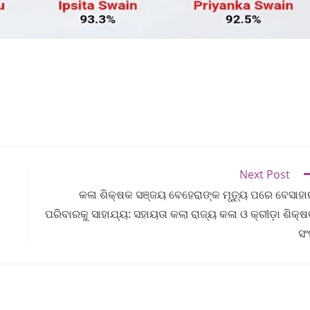
Next Post
କଳା ଶିକ୍ଷକ ସଞ୍ଜୟ ବେହେରାଙ୍କ ମୃତ୍ୟୁ ପରେ ବେସାହା
ପରିବାରକୁ ସାହାଯ୍ୟ: ସହାୟତା କଲା ରାଜ୍ୟ କଳା ଓ କ୍ରୀଡ଼ା ଶିକ୍
ସ