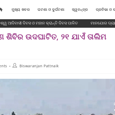
ମୁଖ୍ୟ ଖବର
ଘଟଣା ଓ ଦୁର୍ଘଟଣା
ସ୍ୱତନ୍ତ୍ର
ପ୍ରତିଭା ଓ ବ
୍ୱ ଆଦିବାସୀ ଦିବସ ଓ ମହାନ କ୍ରାନ୍ତି ଦିବସ ପାଳିତ
ମାନଯୋର ଡ୍ୟାମ୍
 ଶିବିର ଉଦଘାଟିତ, ୨୧ ଯାଏଁ ତାଲିମ
ents
Biswaranjan Pattnaik